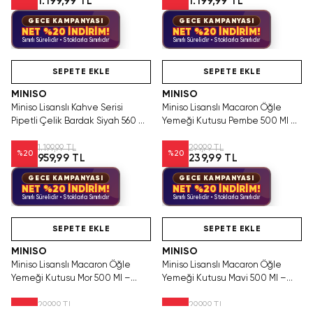
1.199,99 TL
1.199,99 TL
GECE KAMPANYASI
GECE KAMPANYASI
NET %20 İNDİRİM!
NET %20 İNDİRİM!
Sınırlı Sürelidir • Stoklarla Sınırlıdır
Sınırlı Sürelidir • Stoklarla Sınırlıdır
Hızlı Teslimat
Tükeniyor!
Hızlı Teslimat
SEPETE EKLE
SEPETE EKLE
MINISO
MINISO
Miniso Lisanslı Kahve Serisi
Miniso Lisanslı Macaron Öğle
Pipetli Çelik Bardak Siyah 560 Ml
Yemeği Kutusu Pembe 500 Ml –
– Çift Cidarlı
Ayırıcılı
1.199,99 TL
299,99 TL
%
20
%
20
959,99 TL
239,99 TL
GECE KAMPANYASI
GECE KAMPANYASI
NET %20 İNDİRİM!
NET %20 İNDİRİM!
Sınırlı Sürelidir • Stoklarla Sınırlıdır
Sınırlı Sürelidir • Stoklarla Sınırlıdır
Hızlı Teslimat
Hızlı Teslimat
SEPETE EKLE
SEPETE EKLE
MINISO
MINISO
Miniso Lisanslı Macaron Öğle
Miniso Lisanslı Macaron Öğle
Yemeği Kutusu Mor 500 Ml –
Yemeği Kutusu Mavi 500 Ml –
Ayırıcılı
Ayırıcılı
299,99 TL
299,99 TL
%
20
%
20