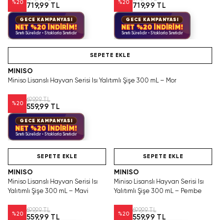
%
20
%
20
719,99 TL
719,99 TL
GECE KAMPANYASI
GECE KAMPANYASI
NET %20 İNDİRİM!
NET %20 İNDİRİM!
Sınırlı Sürelidir • Stoklarla Sınırlıdır
Sınırlı Sürelidir • Stoklarla Sınırlıdır
Hızlı Teslimat
SEPETE EKLE
MINISO
Miniso Lisanslı Hayvan Serisi Isı Yalıtımlı Şişe 300 mL – Mor
699,99 TL
%
20
559,99 TL
GECE KAMPANYASI
NET %20 İNDİRİM!
Sınırlı Sürelidir • Stoklarla Sınırlıdır
Hızlı Teslimat
Hızlı Teslimat
SEPETE EKLE
SEPETE EKLE
MINISO
MINISO
Miniso Lisanslı Hayvan Serisi Isı
Miniso Lisanslı Hayvan Serisi Isı
Yalıtımlı Şişe 300 mL – Mavi
Yalıtımlı Şişe 300 mL – Pembe
699,99 TL
699,99 TL
%
20
%
20
559,99 TL
559,99 TL