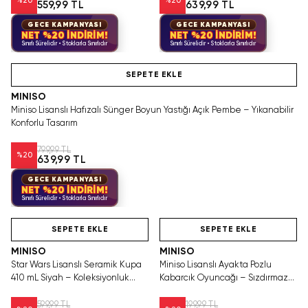
%
20
%
20
559,99 TL
639,99 TL
GECE KAMPANYASI
GECE KAMPANYASI
NET %20 İNDİRİM!
NET %20 İNDİRİM!
Sınırlı Sürelidir • Stoklarla Sınırlıdır
Sınırlı Sürelidir • Stoklarla Sınırlıdır
SEPETE EKLE
MINISO
Miniso Lisanslı Hafızalı Sünger Boyun Yastığı Açık Pembe – Yıkanabilir
Konforlu Tasarım
799,99 TL
%
20
639,99 TL
GECE KAMPANYASI
NET %20 İNDİRİM!
Sınırlı Sürelidir • Stoklarla Sınırlıdır
Hızlı Teslimat
Hızlı Teslimat
SEPETE EKLE
SEPETE EKLE
MINISO
MINISO
Star Wars Lisanslı Seramik Kupa
Miniso Lisanslı Ayakta Pozlu
410 mL Siyah – Koleksiyonluk
Kabarcık Oyuncağı – Sızdırmaz
Güçlü Tasarım
Asortili Tasarım
599,99 TL
199,99 TL