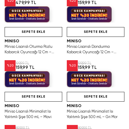
%
20
%
20
479,99 TL
159,99 TL
GECE KAMPANYASI
GECE KAMPANYASI
NET %20 İNDİRİM!
NET %20 İNDİRİM!
Sınırlı Sürelidir • Stoklarla Sınırlıdır
Sınırlı Sürelidir • Stoklarla Sınırlıdır
Hızlı Teslimat
Hızlı Teslimat
SEPETE EKLE
SEPETE EKLE
MINISO
MINISO
Miniso Lisanslı Oturma Pozlu
Miniso Lisanslı Dondurma
Kabarcık Oyuncağı 12 Cm –
Kabarcık Oyuncağı 12 Cm –
Sızdırmaz Asortili Tasarım
Sızdırmaz Asortili Tasarım
199,99 TL
199,99 TL
%
20
%
20
159,99 TL
159,99 TL
GECE KAMPANYASI
GECE KAMPANYASI
NET %20 İNDİRİM!
NET %20 İNDİRİM!
Sınırlı Sürelidir • Stoklarla Sınırlıdır
Sınırlı Sürelidir • Stoklarla Sınırlıdır
Hızlı Teslimat
Hızlı Teslimat
SEPETE EKLE
SEPETE EKLE
MINISO
MINISO
Miniso Lisanslı Minimalist Isı
Miniso Lisanslı Minimalist Isı
Yalıtımlı Şişe 500 mL – Mavi
Yalıtımlı Şişe 500 mL – Gri Mor
899,99 TL
899,99 TL