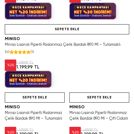
GECE KAMPANYASI
GECE KAMPANYASI
NET %20 İNDİRİM!
NET %20 İNDİRİM!
Sınırlı Sürelidir • Stoklarla Sınırlıdır
Sınırlı Sürelidir • Stoklarla Sınırlıdır
Hızlı Teslimat
SEPETE EKLE
MINISO
Miniso Lisanslı Pipetli Paslanmaz Çelik Bardak 890 Ml – Tutamaklı
5.0
(
1
)
1.499,99 TL
%
20
1.199,99 TL
GECE KAMPANYASI
NET %20 İNDİRİM!
Sınırlı Sürelidir • Stoklarla Sınırlıdır
Hızlı Teslimat
Hızlı Teslimat
SEPETE EKLE
SEPETE EKLE
MINISO
MINISO
Miniso Lisanslı Pipetli Paslanmaz
Miniso Lisanslı Pipetli Paslanmaz
Çelik Bardak 890 Ml – Tutamaklı
Çelik Bardak 890 Ml – Çift Cidarlı
1.499,99 TL
1.499,99 TL
%
20
%
20