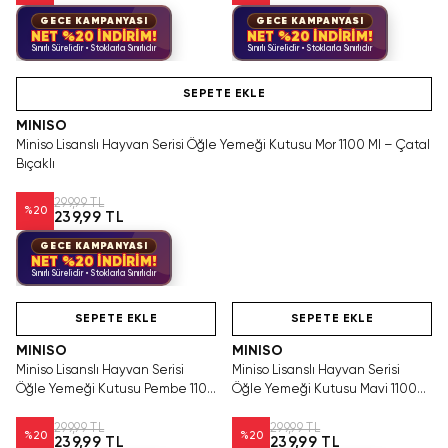
GECE KAMPANYASI
GECE KAMPANYASI
NET %20 İNDİRİM!
NET %20 İNDİRİM!
Sınırlı Sürelidir • Stoklarla Sınırlıdır
Sınırlı Sürelidir • Stoklarla Sınırlıdır
Hızlı Teslimat
SEPETE EKLE
MINISO
Miniso Lisanslı Hayvan Serisi Öğle Yemeği Kutusu Mor 1100 Ml – Çatal
Bıçaklı
299,99 TL
%
20
239,99 TL
GECE KAMPANYASI
NET %20 İNDİRİM!
Sınırlı Sürelidir • Stoklarla Sınırlıdır
Hızlı Teslimat
Hızlı Teslimat
SEPETE EKLE
SEPETE EKLE
MINISO
MINISO
Miniso Lisanslı Hayvan Serisi
Miniso Lisanslı Hayvan Serisi
Öğle Yemeği Kutusu Pembe 1100
Öğle Yemeği Kutusu Mavi 1100
Ml – Çatal Bıçaklı
Ml – Çatal Bıçaklı
299,99 TL
299,99 TL
%
20
%
20
239,99 TL
239,99 TL