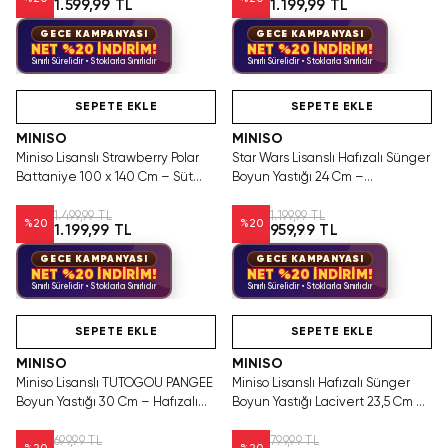
1.599,99 TL
1.199,99 TL
GECE KAMPANYASI
GECE KAMPANYASI
NET %20 İNDİRİM!
NET %20 İNDİRİM!
Sınırlı Sürelidir • Stoklarla Sınırlıdır
Sınırlı Sürelidir • Stoklarla Sınırlıdır
SEPETE EKLE
SEPETE EKLE
MINISO
MINISO
Miniso Lisanslı Strawberry Polar
Star Wars Lisanslı Hafızalı Sünger
Battaniye 100 x 140 Cm – Süt
Boyun Yastığı 24 Cm –
Kutulu Taşınabilir Tasarım
Destekleyici Seyahat Konforu
1.499,99 TL
1.199,99 TL
%
20
%
20
1.199,99 TL
959,99 TL
GECE KAMPANYASI
GECE KAMPANYASI
NET %20 İNDİRİM!
NET %20 İNDİRİM!
Sınırlı Sürelidir • Stoklarla Sınırlıdır
Sınırlı Sürelidir • Stoklarla Sınırlıdır
SEPETE EKLE
SEPETE EKLE
MINISO
MINISO
Miniso Lisanslı TUTOGOU PANGEE
Miniso Lisanslı Hafızalı Sünger
Boyun Yastığı 30 Cm – Hafızalı
Boyun Yastığı Lacivert 23,5 Cm –
Sünger Konforu
Yıkanabilir Konfor
699,99 TL
799,99 TL