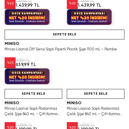
1.799,99 TL
1.799,99 TL
%
20
%
20
1.439,99 TL
1.439,99 TL
GECE KAMPANYASI
GECE KAMPANYASI
NET %20 İNDİRİM!
NET %20 İNDİRİM!
Sınırlı Sürelidir • Stoklarla Sınırlıdır
Sınırlı Sürelidir • Stoklarla Sınırlıdır
Hızlı Teslimat
SEPETE EKLE
MINISO
Miniso Lisanslı DIY Serisi Saplı Pipetli Plastik Şişe 1100 mL – Pembe
799,99 TL
%
20
639,99 TL
GECE KAMPANYASI
NET %20 İNDİRİM!
Sınırlı Sürelidir • Stoklarla Sınırlıdır
Hızlı Teslimat
Hızlı Teslimat
SEPETE EKLE
SEPETE EKLE
MINISO
MINISO
Miniso Lisanslı Saplı Paslanmaz
Miniso Lisanslı Saplı Paslanmaz
Çelik Şişe 840 mL – Çift Katmanlı
Çelik Şişe 840 mL – Çift Katmanlı
Pembe
Koyu Mavi
1.499,99 TL
1.499,99 TL
%
20
%
20