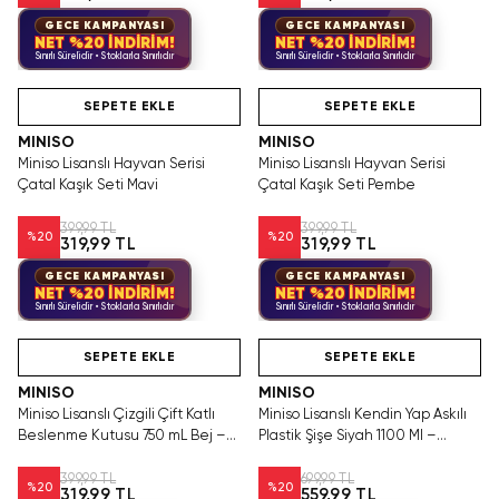
GECE KAMPANYASI
GECE KAMPANYASI
NET %20 İNDİRİM!
NET %20 İNDİRİM!
Sınırlı Sürelidir • Stoklarla Sınırlıdır
Sınırlı Sürelidir • Stoklarla Sınırlıdır
Hızlı Teslimat
Hızlı Teslimat
SEPETE EKLE
SEPETE EKLE
MINISO
MINISO
Miniso Lisanslı Hayvan Serisi
Miniso Lisanslı Hayvan Serisi
Çatal Kaşık Seti Mavi
Çatal Kaşık Seti Pembe
399,99 TL
399,99 TL
%
20
%
20
319,99 TL
319,99 TL
GECE KAMPANYASI
GECE KAMPANYASI
NET %20 İNDİRİM!
NET %20 İNDİRİM!
Sınırlı Sürelidir • Stoklarla Sınırlıdır
Sınırlı Sürelidir • Stoklarla Sınırlıdır
Hızlı Teslimat
Hızlı Teslimat
SEPETE EKLE
SEPETE EKLE
MINISO
MINISO
Miniso Lisanslı Çizgili Çift Katlı
Miniso Lisanslı Kendin Yap Askılı
Beslenme Kutusu 750 mL Bej –
Plastik Şişe Siyah 1100 Ml –
Çatal Kaşık Setli
Kapaklı
399,99 TL
699,99 TL
%
20
%
20
319,99 TL
559,99 TL