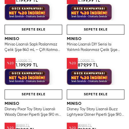
1.199,99 TL
1.199,99 TL
GECE KAMPANYASI
GECE KAMPANYASI
NET %20 İNDİRİM!
NET %20 İNDİRİM!
Sınırlı Sürelidir • Stoklarla Sınırlıdır
Sınırlı Sürelidir • Stoklarla Sınırlıdır
Hızlı Teslimat
Hızlı Teslimat
SEPETE EKLE
SEPETE EKLE
MINISO
MINISO
Miniso Lisanslı Saplı Paslanmaz
Miniso Lisanslı DIY Serisi Isı
Çelik Şişe 840 mL – Çift Katmanlı
Yalıtımlı Paslanmaz Çelik Şişe
Açık Mavi
900 mL – Pembe
1.499,99 TL
1.099,99 TL
%
20
%
20
1.199,99 TL
879,99 TL
GECE KAMPANYASI
GECE KAMPANYASI
NET %20 İNDİRİM!
NET %20 İNDİRİM!
Sınırlı Sürelidir • Stoklarla Sınırlıdır
Sınırlı Sürelidir • Stoklarla Sınırlıdır
Tükeniyor!
Hızlı Teslimat
SEPETE EKLE
SEPETE EKLE
MINISO
MINISO
Disney Pixar Toy Story Lisanslı
Disney Toy Story Lisanslı Buzz
Woody Döner Pipetli Şişe 590 mL
Lightyear Döner Pipetli Şişe 590
– Kovboy Temalı Tasarım
mL – Uzay Temalı Tasarım
899,99 TL
899,99 TL
%
20
%
20