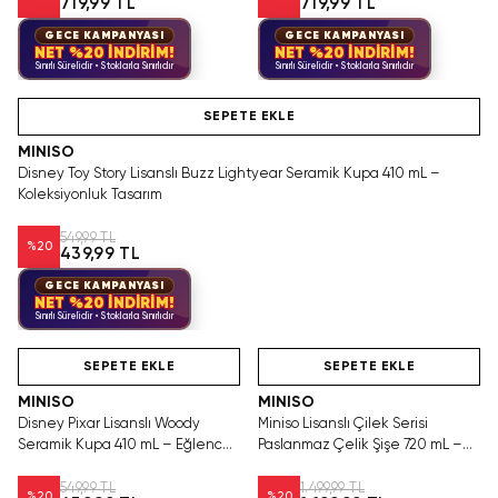
719,99 TL
719,99 TL
GECE KAMPANYASI
GECE KAMPANYASI
NET %20 İNDİRİM!
NET %20 İNDİRİM!
Sınırlı Sürelidir • Stoklarla Sınırlıdır
Sınırlı Sürelidir • Stoklarla Sınırlıdır
SAKIN KAÇIRMA!
SEPETE EKLE
MINISO
Disney Toy Story Lisanslı Buzz Lightyear Seramik Kupa 410 mL –
Koleksiyonluk Tasarım
549,99 TL
%
20
439,99 TL
GECE KAMPANYASI
NET %20 İNDİRİM!
Sınırlı Sürelidir • Stoklarla Sınırlıdır
Hızlı Teslimat
Hızlı Teslimat
SEPETE EKLE
SEPETE EKLE
MINISO
MINISO
Disney Pixar Lisanslı Woody
Miniso Lisanslı Çilek Serisi
Seramik Kupa 410 mL – Eğlenceli
Paslanmaz Çelik Şişe 720 mL –
Karakter Tasarımı
Açılır Kapaklı Pembe
549,99 TL
1.499,99 TL
%
20
%
20