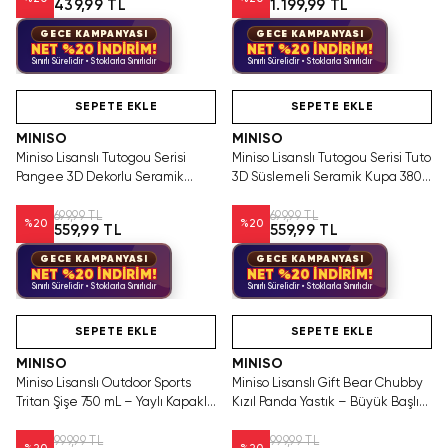
439,99 TL
1.199,99 TL
GECE KAMPANYASI
GECE KAMPANYASI
NET %20 İNDİRİM!
NET %20 İNDİRİM!
Sınırlı Sürelidir • Stoklarla Sınırlıdır
Sınırlı Sürelidir • Stoklarla Sınırlıdır
Hızlı Teslimat
Hızlı Teslimat
SEPETE EKLE
SEPETE EKLE
MINISO
MINISO
Miniso Lisanslı Tutogou Serisi
Miniso Lisanslı Tutogou Serisi Tuto
Pangee 3D Dekorlu Seramik
3D Süslemeli Seramik Kupa 380
Kupa 380 mL – Sevimli Tasarım
mL – Sevimli Tasarım
699,99 TL
699,99 TL
%
20
%
20
559,99 TL
559,99 TL
GECE KAMPANYASI
GECE KAMPANYASI
NET %20 İNDİRİM!
NET %20 İNDİRİM!
Sınırlı Sürelidir • Stoklarla Sınırlıdır
Sınırlı Sürelidir • Stoklarla Sınırlıdır
Hızlı Teslimat
Hızlı Teslimat
SEPETE EKLE
SEPETE EKLE
MINISO
MINISO
Miniso Lisanslı Outdoor Sports
Miniso Lisanslı Gift Bear Chubby
Tritan Şişe 750 mL – Yaylı Kapaklı
Kızıl Panda Yastık – Büyük Başlı
Gri
38 Cm
999,99 TL
999,99 TL