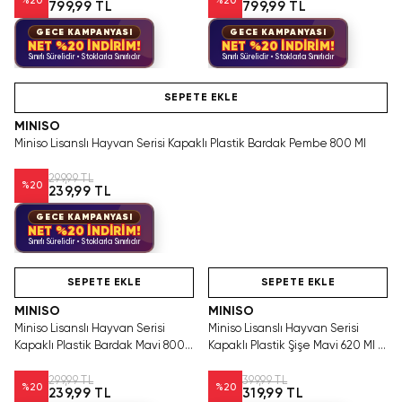
%
20
%
20
799,99 TL
799,99 TL
GECE KAMPANYASI
GECE KAMPANYASI
NET %20 İNDİRİM!
NET %20 İNDİRİM!
Sınırlı Sürelidir • Stoklarla Sınırlıdır
Sınırlı Sürelidir • Stoklarla Sınırlıdır
Hızlı Teslimat
SEPETE EKLE
MINISO
Miniso Lisanslı Hayvan Serisi Kapaklı Plastik Bardak Pembe 800 Ml
299,99 TL
%
20
239,99 TL
GECE KAMPANYASI
NET %20 İNDİRİM!
Sınırlı Sürelidir • Stoklarla Sınırlıdır
Hızlı Teslimat
Hızlı Teslimat
SEPETE EKLE
SEPETE EKLE
MINISO
MINISO
Miniso Lisanslı Hayvan Serisi
Miniso Lisanslı Hayvan Serisi
Kapaklı Plastik Bardak Mavi 800
Kapaklı Plastik Şişe Mavi 620 Ml –
Ml
Kayışlı
299,99 TL
399,99 TL
%
20
%
20
239,99 TL
319,99 TL