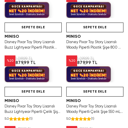
GECE KAMPANYASI
GECE KAMPANYASI
NET %20 İNDİRİM!
NET %20 İNDİRİM!
Sınırlı Sürelidir • Stoklarla Sınırlıdır
Sınırlı Sürelidir • Stoklarla Sınırlıdır
Hızlı Teslimat
Hızlı Teslimat
SEPETE EKLE
SEPETE EKLE
MINISO
MINISO
Disney Pixar Toy Story Lisanslı
Disney Pixar Toy Story Lisanslı
Buzz Lightyear Pipetli Plastik
Woody Pipetli Plastik Şişe 800 mL
Şişe 800 mL – Açılır Kapaklı
– Açılır Kapaklı
1.099,99 TL
1.099,99 TL
%
20
%
20
879,99 TL
879,99 TL
GECE KAMPANYASI
GECE KAMPANYASI
NET %20 İNDİRİM!
NET %20 İNDİRİM!
Sınırlı Sürelidir • Stoklarla Sınırlıdır
Sınırlı Sürelidir • Stoklarla Sınırlıdır
Hızlı Teslimat
Hızlı Teslimat
SEPETE EKLE
SEPETE EKLE
MINISO
MINISO
Disney Pixar Toy Story Lisanslı
Disney Pixar Toy Story Lisanslı
Buzz Lightyear Pipetli Çelik Şişe
Woody Pipetli Çelik Şişe 550 mL
550 mL – Saplı Tasarım
– Saplı Tasarım
5.0
(
1
)
5.0
(
1
)