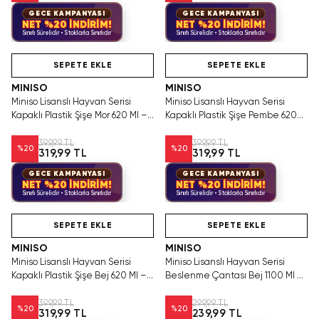
GECE KAMPANYASI
GECE KAMPANYASI
NET %20 İNDİRİM!
NET %20 İNDİRİM!
Sınırlı Sürelidir • Stoklarla Sınırlıdır
Sınırlı Sürelidir • Stoklarla Sınırlıdır
Hızlı Teslimat
Hızlı Teslimat
SEPETE EKLE
SEPETE EKLE
MINISO
MINISO
Miniso Lisanslı Hayvan Serisi
Miniso Lisanslı Hayvan Serisi
Kapaklı Plastik Şişe Mor 620 Ml –
Kapaklı Plastik Şişe Pembe 620
Kayışlı
Ml – Kayışlı
399,99 TL
399,99 TL
%
20
%
20
319,99 TL
319,99 TL
GECE KAMPANYASI
GECE KAMPANYASI
NET %20 İNDİRİM!
NET %20 İNDİRİM!
Sınırlı Sürelidir • Stoklarla Sınırlıdır
Sınırlı Sürelidir • Stoklarla Sınırlıdır
Hızlı Teslimat
Hızlı Teslimat
SEPETE EKLE
SEPETE EKLE
MINISO
MINISO
Miniso Lisanslı Hayvan Serisi
Miniso Lisanslı Hayvan Serisi
Kapaklı Plastik Şişe Bej 620 Ml –
Beslenme Çantası Bej 1100 Ml –
Kayışlı
Çatal Bıçaklı
399,99 TL
299,99 TL
%
20
%
20
319,99 TL
239,99 TL