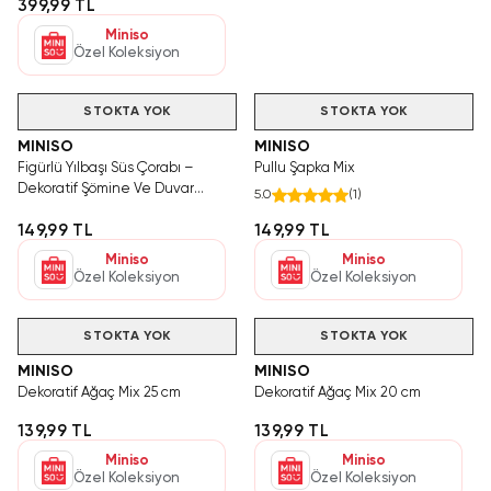
399,99 TL
Miniso
Özel Koleksiyon
Hızlı Teslimat
STOKTA YOK
STOKTA YOK
MINISO
MINISO
Figürlü Yılbaşı Süs Çorabı –
Pullu Şapka Mix
Dekoratif Şömine Ve Duvar
5.0
(
1
)
Aksesuarı Renkli Tasarım
149,99 TL
149,99 TL
Miniso
Miniso
Özel Koleksiyon
Özel Koleksiyon
STOKTA YOK
STOKTA YOK
MINISO
MINISO
Dekoratif Ağaç Mix 25 cm
Dekoratif Ağaç Mix 20 cm
139,99 TL
139,99 TL
Miniso
Miniso
Özel Koleksiyon
Özel Koleksiyon