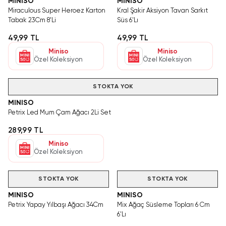
MINISO
MINISO
Miraculous Super Heroez Karton
Kral Şakir Aksiyon Tavan Sarkıt
Tabak 23Cm 8'Li
Süs 6'Lı
49,99 TL
49,99 TL
Miniso
Miniso
Özel Koleksiyon
Özel Koleksiyon
STOKTA YOK
MINISO
Petrix Led Mum Çam Ağacı 2Li Set
289,99 TL
Miniso
Özel Koleksiyon
STOKTA YOK
STOKTA YOK
MINISO
MINISO
Petrix Yapay Yılbaşı Ağacı 34Cm
Mix Ağaç Süsleme Topları 6 Cm
6'Lı