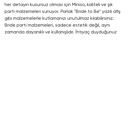
her detayın kusursuz olması için Miniso, kaliteli ve şık
parti malzemeleri sunuyor. Parlak "Bride to Be" yazılı afiş
gibi malzemelerle kutlamanızı unutulmaz kılabilirsiniz.
Bride parti malzemeleri, sadece estetik değil, aynı
zamanda dayanıklı ve kullanışlıdır. İhtiyaç duyduğunuz
tüm ürünlere Miniso ile kolayca ulaşabilirsiniz. Ayrıca
bride partisine hazırlanırken Miniso’nun
makyaj
malzemeleri
nden ve
takı
larından tercih edebilirsiniz!
Unicorn Parti Malzemeleri
Son yılların en popüler parti temalarından biri olan
unicorn konsepti, her yaştan misafirin ilgisini çeken
eğlenceli bir seçenektir. Miniso’nun sunduğu unicorn
parti malzemeleri, rengarenk ve parlak detaylarla dolu
olup, partinizi bambaşka bir atmosfere taşır. Unicorn
figürlü flama, sarkıt süs, peçete ve daha fazlası ile parti
alanınızı kusursuzca süsleyebilirsiniz. Miniso’nun kaliteli ve
özgün parti malzemeleri, unicorn temalı partinizi çok
daha canlı ve büyüleyici kılar. İster çocuk ister yetişkin