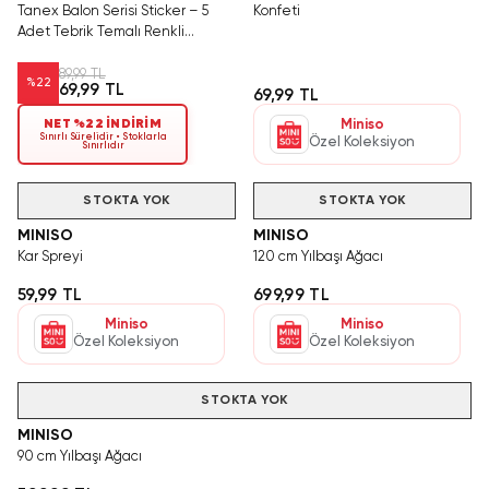
Tanex Balon Serisi Sticker – 5
Konfeti
Adet Tebrik Temalı Renkli
Hediye Ve Parti Etiketi
89,99 TL
%
22
69,99 TL
69,99 TL
NET %22 İNDİRİM
Miniso
Sınırlı Sürelidir • Stoklarla
Özel Koleksiyon
Sınırlıdır
STOKTA YOK
STOKTA YOK
MINISO
MINISO
Kar Spreyi
120 cm Yılbaşı Ağacı
59,99 TL
699,99 TL
Miniso
Miniso
Özel Koleksiyon
Özel Koleksiyon
STOKTA YOK
MINISO
90 cm Yılbaşı Ağacı