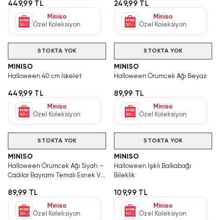
449,99 TL
249,99 TL
Şapkası
Miniso
Miniso
Özel Koleksiyon
Özel Koleksiyon
STOKTA YOK
STOKTA YOK
MINISO
MINISO
Halloween 40 cm İskelet
Halloween Örümcek Ağı Beyaz
449,99 TL
89,99 TL
Miniso
Miniso
Özel Koleksiyon
Özel Koleksiyon
STOKTA YOK
STOKTA YOK
MINISO
MINISO
Halloween Örümcek Ağı Siyah –
Halloween Işıklı Balkabağı
Cadılar Bayramı Temalı Esnek Ve
Bileklik
Dekoratif Yapay Örümcek Ağı
89,99 TL
109,99 TL
Miniso
Miniso
Özel Koleksiyon
Özel Koleksiyon