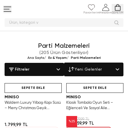
Favorilerim
Hesabım
SEPETİM
Ü
Parti Malzemeleri
(
205 Ürün Gösteriliyor
)
Ana Sayfa
/
Ev & Yaşam
/
Parti Malzemeleri
Filtreler
Yeni Gelenler
Yalnızca 2 Adet Kaldı.
Hızlı Teslimat
Hızlı Teslimat
Tükenmeden Satın Al
SEPETE EKLE
SEPETE EKLE
MINISO
MINISO
Waldern Luxury Yılbaşı Kapı Süsü
Klasik Tombala Oyun Seti –
– Merry Christmas Geyik
Eğlenceli Ve Sosyal Aile
Dekoratif
Aktivitesi
79,99 TL
%
25
59,99 TL
1.799,99 TL