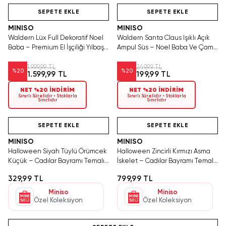
Tükenmeden Satın Al
SEPETE EKLE
SEPETE EKLE
MINISO
MINISO
Waldern Lüx Full Dekoratif Noel
Waldern Santa Claus Işıklı Açık
Baba – Premium El İşçiliği Yılbaşı
Ampul Süs – Noel Baba Ve Çam
Figürü Mağaza Ve Ev Dekoru
Ağacı Detaylı Dekoratif
Aydınlatma
1.999,99 TL
249,99 TL
%
20
%
20
1.599,99 TL
199,99 TL
NET %20 İNDİRİM
NET %20 İNDİRİM
Sınırlı Sürelidir • Stoklarla
Sınırlı Sürelidir • Stoklarla
Sınırlıdır
Sınırlıdır
Yalnızca 2 Adet Kaldı.
Hızlı Teslimat
Hızlı Teslimat
Tükenmeden Satın Al
SEPETE EKLE
SEPETE EKLE
MINISO
MINISO
Halloween Siyah Tüylü Örümcek
Halloween Zincirli Kırmızı Asma
Küçük – Cadılar Bayramı Temalı
İskelet – Cadılar Bayramı Temalı
Gerçekçi Dekoratif Örümcek
Tüllü Dekoratif Korku Figürü
329,99 TL
799,99 TL
Figürü
Miniso
Miniso
Özel Koleksiyon
Özel Koleksiyon
Hızlı Teslimat