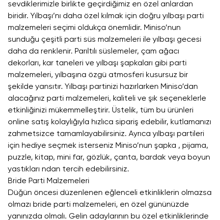
sevdiklerimizle birlikte geçirdiğimiz en özel anlardan
biridir. Yılbaşı’nı daha özel kılmak için doğru yılbaşı parti
malzemeleri seçimi oldukça önemlidir. Miniso’nun
sunduğu çeşitli parti süs malzemeleri ile yılbaşı gecesi
daha da renklenir. Parıltılı süslemeler, çam ağacı
dekorları, kar taneleri ve yılbaşı şapkaları gibi parti
malzemeleri, yılbaşına özgü atmosferi kusursuz bir
şekilde yansıtır. Yılbaşı partinizi hazırlarken Miniso’dan
alacağınız parti malzemeleri, kaliteli ve şık seçeneklerle
etkinliğinizi mükemmelleştirir. Üstelik, tüm bu ürünleri
online satış kolaylığıyla hızlıca sipariş edebilir, kutlamanızı
zahmetsizce tamamlayabilirsiniz. Ayrıca yılbaşı partileri
için hediye seçmek isterseniz Miniso’nun
şapka
, pijama,
puzzle, kitap, mini far, gözlük, çanta, bardak veya
boyun
yastıkları
ndan tercih edebilirsiniz.
Bride Parti Malzemeleri
Düğün öncesi düzenlenen eğlenceli etkinliklerin olmazsa
olmazı bride parti malzemeleri, en özel gününüzde
yanınızda olmalı. Gelin adaylarının bu özel etkinliklerinde