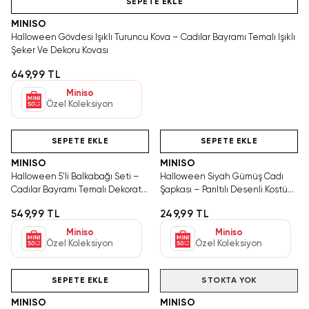
SEPETE EKLE
MINISO
Halloween Gövdesi Işıklı Turuncu Kova – Cadılar Bayramı Temalı Işıklı
Şeker Ve Dekoru Kovası
649,99 TL
Miniso
Özel Koleksiyon
Yalnızca 1 Adet Kaldı.
Hızlı Teslimat
Hızlı Teslimat
Tükenmeden Satın Al
SEPETE EKLE
SEPETE EKLE
MINISO
MINISO
Halloween 5'li Balkabağı Seti –
Halloween Siyah Gümüş Cadı
Cadılar Bayramı Temalı Dekoratif
Şapkası – Parıltılı Desenli Kostüm
Şekerleme Ve Sunum Kaseleri
Aksesuarı Ve Parti Şapkası
549,99 TL
249,99 TL
Miniso
Miniso
Özel Koleksiyon
Özel Koleksiyon
Hızlı Teslimat
SEPETE EKLE
STOKTA YOK
MINISO
MINISO