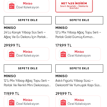
Miniso
NET %25 İNDİRİM
Sınırlı Sürelidir • Stoklarla
Özel Koleksiyon
Sınırlıdır
Yalnızca 2 Adet Kaldı.
Hızlı Teslimat
Hızlı Teslimat
Tükenmeden Satın Al
SEPETE EKLE
SEPETE EKLE
MINISO
MINISO
24'Lü Karışık Yılbaşı Süs Seti –
12'Li Mix Yılbaşı Ağaç Topu Seti –
Ağaç Ve Ev Dekoru İçin Parlak
Parlak Gold Gümüş Kırmızı
Tasarım
Dekorasyon 4 Cm
299,99 TL
179,99 TL
Miniso
Miniso
Özel Koleksiyon
Özel Koleksiyon
Hızlı Teslimat
Tükeniyor!
Hızlı Teslimat
SEPETE EKLE
SEPETE EKLE
MINISO
MINISO
12'Li Mix Yılbaşı Ağaç Topu Seti –
Askılı Figürlü Yılbaşı Süsü –
Parlak Ve Renkli Mini Dekorasyon
Dekoratif Ve Yumuşak Kapı Süsü
3 Cm
25 Cm
119,99 TL
299,99 TL
Miniso
Miniso
Özel Koleksiyon
Özel Koleksiyon