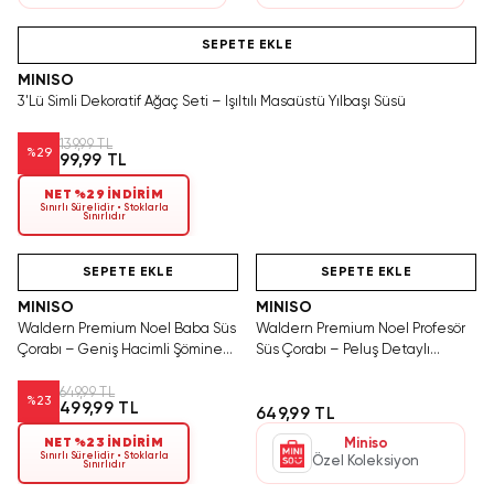
Hızlı Teslimat
SEPETE EKLE
MINISO
3'Lü Simli Dekoratif Ağaç Seti – Işıltılı Masaüstü Yılbaşı Süsü
139,99 TL
%
29
99,99 TL
NET %29 İNDİRİM
Sınırlı Sürelidir • Stoklarla
Sınırlıdır
Yalnızca 1 Adet Kaldı.
Hızlı Teslimat
Hızlı Teslimat
Tükenmeden Satın Al
SEPETE EKLE
SEPETE EKLE
MINISO
MINISO
Waldern Premium Noel Baba Süs
Waldern Premium Noel Profesör
Çorabı – Geniş Hacimli Şömine
Süs Çorabı – Peluş Detaylı
Ve Duvar Aksesuarı 42 Cm
Şömine Ve Duvar Aksesuarı 42
Cm
649,99 TL
%
23
499,99 TL
649,99 TL
NET %23 İNDİRİM
Miniso
Sınırlı Sürelidir • Stoklarla
Özel Koleksiyon
Sınırlıdır
Yalnızca 3 Adet Kaldı.
Hızlı Teslimat
Hızlı Teslimat