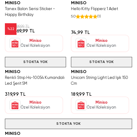
MINISO
MINISO
Tanex Balon Serisi Sticker -
Hello Kitty Flipperz 1 Adet
Happy Birthday
5.0
(
1
)
89,99 TL
%
22
69,99 TL
74,99 TL
Miniso
Miniso
Özel Koleksiyon
Özel Koleksiyon
STOKTA YOK
STOKTA YOK
MINISO
MINISO
Renkli Strıp Hs-10054 Kumandalı
Unicorn String Light Led Işık 150
Led Şerit 5M
Cm
319,99 TL
189,99 TL
Miniso
Miniso
Özel Koleksiyon
Özel Koleksiyon
STOKTA YOK
MINISO