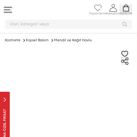
Favorilerim
Hesabım
SEPETİM
Ürün, kategori
Kozmetik
Kişisel Bakım
Mendil ve Kağıt Havlu
SANA ÖZEL FIRSAT