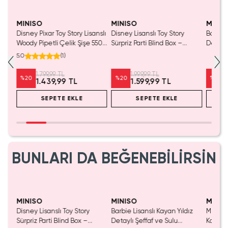
Tükeniyor!
Yaln
Tük
MINISO
MINISO
MINIS
kılı
Disney Pixar Toy Story Lisanslı
Disney Lisanslı Toy Story
Barbie 
Woody Pipetli Çelik Şişe 550
Sürpriz Parti Blind Box –
Detaylı
ız
mL – Saplı Tasarım
Koleksiyonluk Figür
Kozmet
5.0
(
1
)
1.799,99 TL
1.999,99 TL
%
20
%
20
%
20
1.439,99 TL
1.599,99 TL
SEPETE EKLE
SEPETE EKLE
BUNLARI DA BEĞENEBİLİRSİN
Yalnızca 1 Adet Kaldı.
Tükenmeden Satın Al
MINISO
MINISO
MINIS
nslı
Disney Lisanslı Toy Story
Barbie Lisanslı Kayan Yıldız
Miniso 
550
Sürpriz Parti Blind Box –
Detaylı Şeffaf ve Sulu
Kalem 