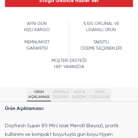
Stoğa Gelince Haber Ver
AYNI GÜN
%100 ORİJİNAL VE
HIZLI KARGO
LİSANSLI ÜRÜN
MEMNUNİYET
TAKSİTLİ
GARANTİSİ
ÖDEME SEÇENEKLERİ
MÜŞTERİ DESTEĞİ
HEP YANINIZDA
ÜRÜN
SİPARİŞ &
İADE &
ÜRÜN
AÇIKLAMASI
TESLİMAT
DEĞİŞİM
ÖZELLIKLERI
Ürün Açıklaması:
Doyfresh Super 8’li Mini Islak Mendil (Beyaz), pratik
kullanımı ve kompakt boyutuyla gün boyu hijyen