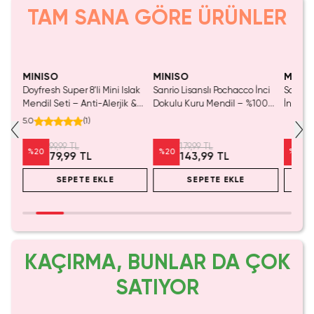
TAM SANA GÖRE ÜRÜNLER
Yalnızca 1 Adet Kaldı.
Tükenmeden Satın Al
MINISO
MINISO
MINIS
İnci
Doyfresh Super 8'li Mini Islak
Sanrio Lisanslı Pochacco İnci
Sanrio 
00
Mendil Seti – Anti-Alerjik &
Dokulu Kuru Mendil – %100
İnci D
Alkol İçermez
Viskon Yumuşak ve Emici
%100 V
5.0
(
1
)
Mendil (25 Adet)
Hassas
99,99 TL
179,99 TL
%
20
%
20
%
20
79,99 TL
143,99 TL
SEPETE EKLE
SEPETE EKLE
KAÇIRMA, BUNLAR DA ÇOK
SATIYOR