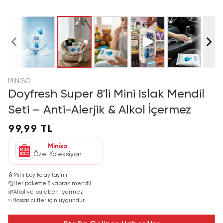
MINISO
Doyfresh Super 8'li Mini Islak Mendil
Seti – Anti-Alerjik & Alkol İçermez
99,99 TL
Miniso
Özel Koleksiyon
🧴
Mini boy kolay taşınır
🧻
Her pakette 8 yaprak mendil
🌿
Alkol ve paraben içermez
✨
Hassas ciltler için uygundur