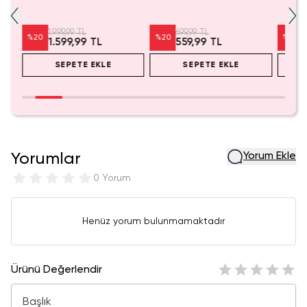
Koleksiyonluk Figür
Kozmetik Çantası 21 cm
Pembe)
1.999,99 TL
699,99 TL
%
20
%
20
%
20
1.599,99 TL
559,99 TL
SEPETE EKLE
SEPETE EKLE
Yorumlar
Yorum Ekle
0 Yorum
Henüz yorum bulunmamaktadır
Ürünü Değerlendir