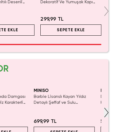
ltılı Desenli
Dekoratif Ve Yumuşak Kapı
uarı Ve Parti
Süsü 25 Cm
299,99 TL
ETE EKLE
SEPETE EKLE
OR
Yalnızca 1 Adet Kaldı.
Tükenmeden Satın Al
MINISO
MINISO
 Gıda Damgası
Barbie Lisanslı Kayan Yıldız
Disney Lisanslı
iz Karakterli
Detaylı Şeffaf ve Sulu
Klipsli Figür – M
Kozmetik Çantası 21 cm
Koleksiyon
699,99 TL
549,99 TL