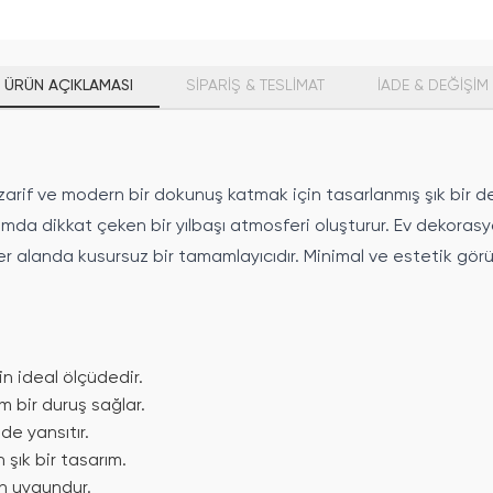
ÜRÜN AÇIKLAMASI
SİPARİŞ & TESLİMAT
İADE & DEĞİŞİM
zarif ve modern bir dokunuş katmak için tasarlanmış şık bir de
mda dikkat çeken bir yılbaşı atmosferi oluşturur. Ev dekorasy
r alanda kusursuz bir tamamlayıcıdır. Minimal ve estetik görü
in ideal ölçüdedir.
 bir duruş sağlar.
lde yansıtır.
şık bir tasarım.
çin uygundur.