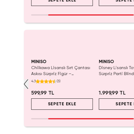
EKLE
SEPETE EKLE
SEPETE 
MINISO
MINISO
ı Çift Taraflı
Chiikawa Lisanslı Sırt Çantası
Disney Lisanslı To
Mavi 140 x
Askısı Sürpriz Figür –
Sürpriz Parti Blin
ada Konfor
Koleksiyonluk Blind Box
Koleksiyonluk Figü
4.3
(
3
)
Anahtarlık Aksesuar
599,99 TL
1.999,99 TL
EKLE
SEPETE EKLE
SEPETE 