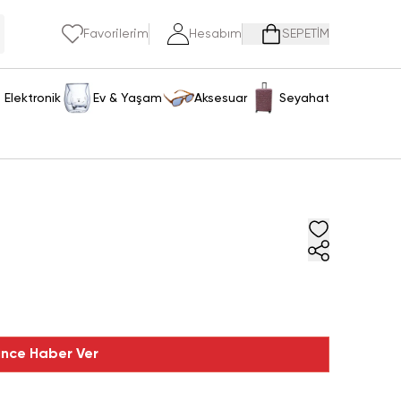
Favorilerim
Hesabım
SEPETİM
Elektronik
Ev & Yaşam
Aksesuar
Seyahat
ince Haber Ver