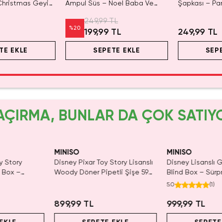
Christmas Geyik
Ampul Süs – Noel Baba Ve
Şapkası – Parı
Çam Ağacı Detaylı Dekoratif
Kostüm Akses
249,99 TL
Aydınlatma
Şapkası
%
20
199,99 TL
249,99 TL
TE EKLE
SEPETE EKLE
SEP
AÇIRMA, BUNLAR DA ÇOK SATIY
MINISO
MINISO
y Story
Disney Pixar Toy Story Lisanslı
Disney Lisanslı
d Box –
Woody Döner Pipetli Şişe 590
Blind Box – Sürpr
r
mL – Kovboy Temalı Tasarım
Eğlenceli Sunum
5.0
(
1
)
899,99 TL
999,99 TL