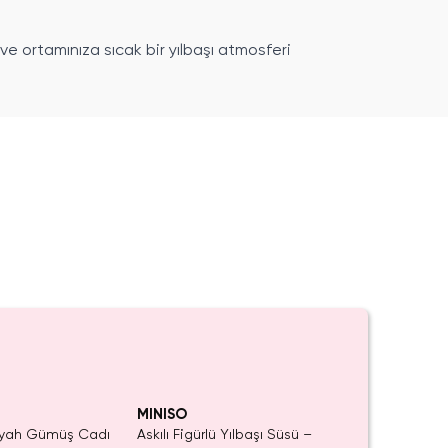
e ortamınıza sıcak bir yılbaşı atmosferi
et Kaldı.
Tükeniyor!
 Satın Al
MINISO
iyah Gümüş Cadı
Askılı Figürlü Yılbaşı Süsü –