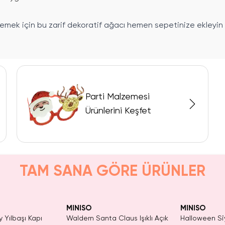
emek için bu zarif dekoratif ağacı hemen sepetinize ekleyin v
Parti Malzemesi
Ürünlerini Keşfet
TAM SANA GÖRE ÜRÜNLER
t Kaldı.
Yalnızca 3 Adet Kaldı.
Yalnızca 1 Ad
Satın Al
Tükenmeden Satın Al
Tükenmeden
MINISO
MINISO
 Yılbaşı Kapı
Waldern Santa Claus Işıklı Açık
Halloween S