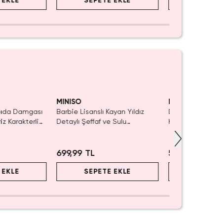
 EKLE
SEPETE EKLE
SEPET
Yalnızca 1 Adet Kaldı.
Tükenmeden Satın Al
MINISO
MINISO
 Gıda Damgası
Barbie Lisanslı Kayan Yıldız
Disney Lisanslı
iz Karakterli
Detaylı Şeffaf ve Sulu
Klipsli Figür – M
Kozmetik Çantası 21 cm
Koleksiyon
699,99 TL
549,99 TL
 EKLE
SEPETE EKLE
SEPET