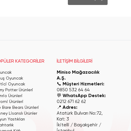
PÜLER KATEGORİLER
İLETİŞİM BİLGİLERİ
Miniso Mağazacılık
uncak
A.Ş.
luş Oyuncak
📞
Müşteri Hizmetleri:
itici Oyuncak
0850 532 64 64
ry Potter Ürünleri
💬
WhatsApp Destek:
rio Ürünleri
0212 671 62 62
romi Ürünleri
📍
Adres:
 Bare Bears Ürünleri
Atatürk Bulvarı No:72,
ney Lisanslı Ürünler
Kat: 3
yun Yastıkları
İkitelli / Başakşehir /
ahtarlık