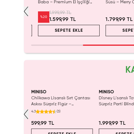
stü Yılbaşı Süsü
Baba – Premium El İşçiliği
Süsü – Merry 
Yılbaşı Figürü Mağaza Ve Ev
Dekoratif
L
1.999,99 TL
Dekoru
%
20
L
1.599,99 TL
1.799,99 TL
E EKLE
SEPETE EKLE
SEPE
K
MINISO
MINISO
ı Çift Taraflı
Chiikawa Lisanslı Sırt Çantası
Disney Lisanslı To
Mavi 140 x
Askısı Sürpriz Figür –
Sürpriz Parti Blin
ada Konfor
Koleksiyonluk Blind Box
Koleksiyonluk Figü
4.3
(
3
)
Anahtarlık Aksesuar
599,99 TL
1.999,99 TL