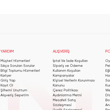
YARDIM
ALIŞVERİŞ
PO
Müşteri Hizmetleri
İptal Ve İade Koşulları
Oy
Sıkça Sorulan Sorular
Sipariş ve Ödeme
Pe
Bilgi Toplumu Hizmetleri
Kullanım Koşulları
Eğ
Kariyer
Kampanyalar
Har
Giriş Yap
Kişisel Verilerin Korunması
San
Kayıt Ol
Kanunu
Ku
Şifremi Unuttum
Çerez Politikası
We
Alışveriş Sepetim
Aydınlatma Metni
Dis
Mesafeli Satış
Bo
Sözleşmesi
An