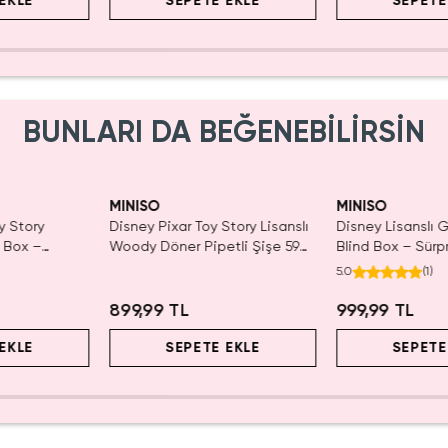
EKLE
SEPETE EKLE
SEPETE
BUNLARI DA BEĞENEBİLİRSİN
MINISO
MINISO
y Story
Disney Pixar Toy Story Lisanslı
Disney Lisanslı
d Box –
Woody Döner Pipetli Şişe 590
Blind Box – Sürpr
r
mL – Kovboy Temalı Tasarım
Eğlenceli Sunum
5.0
(
1
)
899,99 TL
999,99 TL
EKLE
SEPETE EKLE
SEPETE