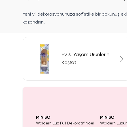
Yeni yıl dekorasyonunuza sofistike bir dokunuş ekl
kazandırın.
Ev & Yaşam Ürünlerini
Keşfet
t Kaldı.
Yalnızca 1 Adet Kaldı.
Yalnızca 1 Ade
atın Al
Tükenmeden Satın Al
Tükenmeden 
MINISO
MINISO
ratif Ağaç Seti
Waldern Lüx Full Dekoratif Noel
Waldern Luxury