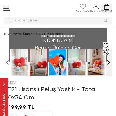
Favorilerim
Hesabım
SEPETİM
Ürün, kategori
BT21 Lisanslı Ürünler
BT21 Peluş Yastık
STOKTA YOK
Benzer Ürünleri Gör
MINISO
BT21 Lisanslı Peluş Yastık - Tata
SANA ÖZEL FIRSAT
40x34 Cm
1.199,99 TL