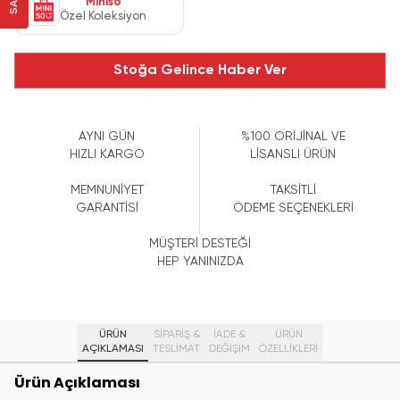
Miniso
Özel Koleksiyon
Stoğa Gelince Haber Ver
AYNI GÜN
%100 ORİJİNAL VE
HIZLI KARGO
LİSANSLI ÜRÜN
MEMNUNİYET
TAKSİTLİ
GARANTİSİ
ÖDEME SEÇENEKLERİ
MÜŞTERİ DESTEĞİ
HEP YANINIZDA
ÜRÜN
SİPARİŞ &
İADE &
ÜRÜN
AÇIKLAMASI
TESLİMAT
DEĞİŞİM
ÖZELLIKLERI
Ürün Açıklaması