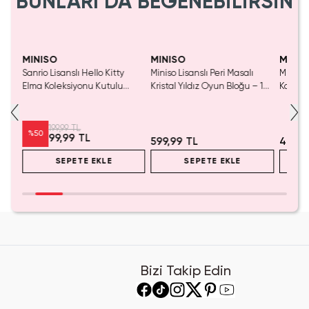
BUNLARI DA BEĞENEBİLİRSİN
Yalnızca 1 Adet Kaldı.
Tükenmeden Satın Al
MINISO
MINISO
MINIS
Sanrio Lisanslı Hello Kitty
Miniso Lisanslı Peri Masalı
Miniso 
luş
Elma Koleksiyonu Kutulu
Kristal Yıldız Oyun Bloğu – 14
Kalem 
Çelik Pipet
Cm
Pembe)
199,99 TL
%
50
99,99 TL
599,99 TL
499,9
SEPETE EKLE
SEPETE EKLE
Bizi Takip Edin