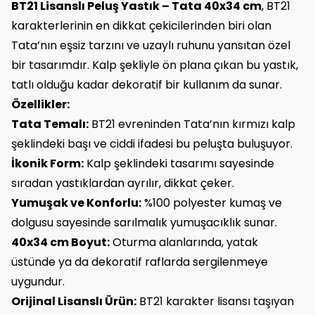
BT21 Lisanslı Peluş Yastık – Tata 40x34 cm
, BT21
karakterlerinin en dikkat çekicilerinden biri olan
Tata’nın eşsiz tarzını ve uzaylı ruhunu yansıtan özel
bir tasarımdır. Kalp şekliyle ön plana çıkan bu yastık,
tatlı olduğu kadar dekoratif bir kullanım da sunar.
Özellikler:
Tata Temalı:
BT21 evreninden Tata’nın kırmızı kalp
şeklindeki başı ve ciddi ifadesi bu peluşta buluşuyor.
İkonik Form:
Kalp şeklindeki tasarımı sayesinde
sıradan yastıklardan ayrılır, dikkat çeker.
Yumuşak ve Konforlu:
%100 polyester kumaş ve
dolgusu sayesinde sarılmalık yumuşacıklık sunar.
40x34 cm Boyut:
Oturma alanlarında, yatak
üstünde ya da dekoratif raflarda sergilenmeye
uygundur.
Orijinal Lisanslı Ürün:
BT21 karakter lisansı taşıyan