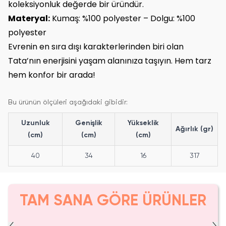
koleksiyonluk değerde bir üründür.
Materyal:
Kumaş: %100 polyester – Dolgu: %100
polyester
Evrenin en sıra dışı karakterlerinden biri olan
Tata’nın enerjisini yaşam alanınıza taşıyın. Hem tarz
hem konfor bir arada!
Bu ürünün ölçüleri aşağıdaki gibidir:
Uzunluk
Genişlik
Yükseklik
Ağırlık (gr)
(cm)
(cm)
(cm)
40
34
16
317
TAM SANA GÖRE ÜRÜNLER