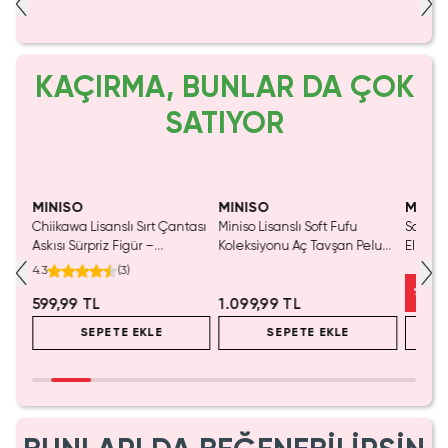
KAÇIRMA, BUNLAR DA ÇOK
SATIYOR
SAKIN KAÇIRMA!
Yaln
Tük
MINISO
MINISO
MINIS
Chiikawa Lisanslı Sırt Çantası
Miniso Lisanslı Soft Fufu
Sanrio 
ç
Askısı Sürpriz Figür –
Koleksiyonu Aç Tavşan Peluş
Elma K
zlı
Koleksiyonluk Blind Box
Oyuncak
Çelik P
4.3
(
3
)
Anahtarlık Aksesuar
%
50
599,99 TL
1.099,99 TL
SEPETE EKLE
SEPETE EKLE