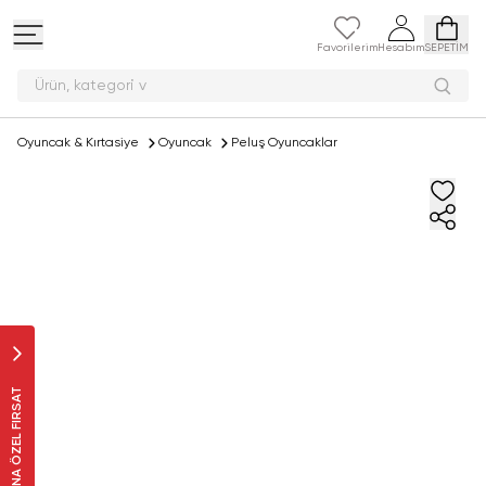
Favorilerim
Hesabım
SEPETİM
Ürün, kat
Oyuncak & Kırtasiye
Oyuncak
Peluş Oyuncaklar
SANA ÖZEL FIRSAT