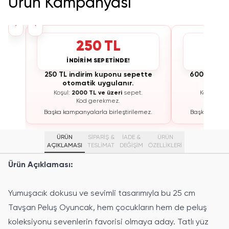
Ürün Kampanyası
›
‹
250 TL
İNDİRİM SEPETİNDE!
İNDİ
te
250 TL indirim kuponu sepette
600 TL ind
otomatik uygulanır.
otoma
Koşul:
2000 TL ve üzeri
sepet.
Koşul:
300
Kod gerekmez.
K
ez.
Başka kampanyalarla birleştirilemez.
Başka kampan
ÜRÜN
SİPARİŞ &
İADE &
ÜRÜN
AÇIKLAMASI
TESLİMAT
DEĞİŞİM
ÖZELLIKLERI
Ürün Açıklaması:
Yumuşacık dokusu ve sevimli tasarımıyla bu 25 cm
Tavşan Peluş Oyuncak, hem çocukların hem de peluş
koleksiyonu sevenlerin favorisi olmaya aday. Tatlı yüz