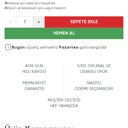
🎁
Hediye için ideal şirin seçenek
🧸
Oyun ve koleksiyon için uygun tasarım
SEPETE EKLE
1
HEMEN AL
Bugün
sipariş verirseniz
Pazartesi
günü kargoda!
AYNI GÜN
%100 ORİJİNAL VE
HIZLI KARGO
LİSANSLI ÜRÜN
MEMNUNİYET
TAKSİTLİ
GARANTİSİ
ÖDEME SEÇENEKLERİ
MÜŞTERİ DESTEĞİ
HEP YANINIZDA