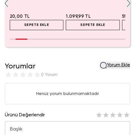
20,00 TL
1.099,99 TL
599,9
SEPETE EKLE
SEPETE EKLE
Yorumlar
Yorum Ekle
0 Yorum
Henüz yorum bulunmamaktadır
Ürünü Değerlendir