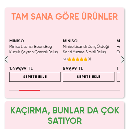
TAM SANA GÖRE ÜRÜNLER
SAKIN KAÇIRMA!
MINISO
MINISO
MINIS
risi
Miniso Lisanslı BearisBug
Miniso Lisanslı Dalış Ördeği
Harry Po
Küçük Şeytan Çantalı Peluş
Serisi Yüzme Simitli Peluş
Cübbel
Oyuncak – Yumuşak Tasarım
Oyuncak – 24 cm
Oyunc
5.0
(
1
)
1.499,99 TL
899,99 TL
1.999
SEPETE EKLE
SEPETE EKLE
KAÇIRMA, BUNLAR DA ÇOK
SATIYOR