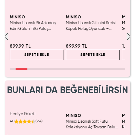
MINISO
MINISO
MINIS
Miniso Lisanslı Bir Arkadaş
Miniso Lisanslı Gillinini Serisi
Miniso 
ş
Edin Gülen Tilki Peluş
Köpek Peluş Oyuncak –
Serisi
Oyuncak 25 Cm – Yumuşacık
Yumuşacık Sarılmalık Uyku
Peluş 
Sarılmalık
Arkadaşı 53 Cm
899,99 TL
899,99 TL
1.099
SEPETE EKLE
SEPETE EKLE
BUNLARI DA BEĞENEBİLİRSİN
SAKIN KAÇIRMA!
Hediye Paketi
MINISO
MINIS
4.8
(
164
)
Miniso Lisanslı Soft Fufu
Miniso 
Koleksiyonu Aç Tavşan Peluş
Kristal
Oyuncak
Cm