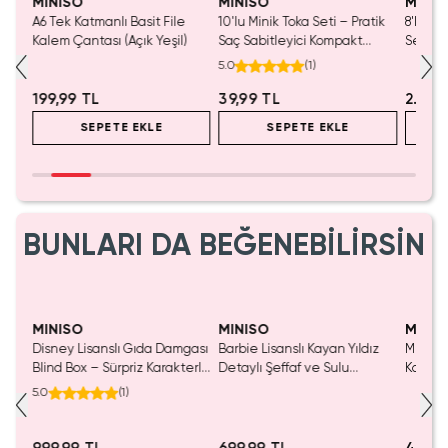
MINISO
MINISO
MINIS
i –
A6 Tek Katmanlı Basit File
10'lu Minik Toka Seti – Pratik
8'li Çi
atik
Kalem Çantası (Açık Yeşil)
Saç Sabitleyici Kompakt
Seti – 
Aksesuar
Tasarı
5.0
(
1
)
199,99 TL
39,99 TL
2.249
SEPETE EKLE
SEPETE EKLE
BUNLARI DA BEĞENEBİLİRSİN
Yalnızca 1 Adet Kaldı.
Tükenmeden Satın Al
MINISO
MINISO
MINIS
Disney Lisanslı Gıda Damgası
Barbie Lisanslı Kayan Yıldız
Miniso 
salsı
Blind Box – Sürpriz Karakterli
Detaylı Şeffaf ve Sulu
Kalem 
Eğlenceli Sunum
Kozmetik Çantası 21 cm
Pembe)
5.0
(
1
)