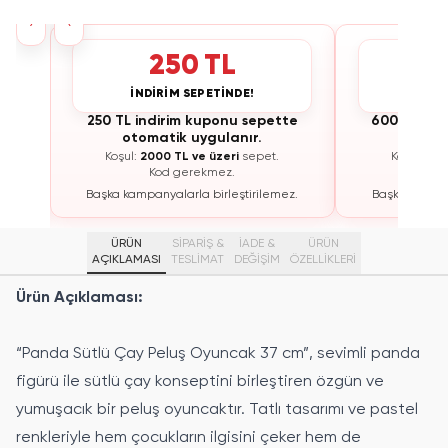
›
‹
250 TL
İNDİRİM SEPETİNDE!
İNDİ
te
250 TL indirim kuponu sepette
600 TL ind
otomatik uygulanır.
otoma
Koşul:
2000 TL ve üzeri
sepet.
Koşul:
300
Kod gerekmez.
K
ez.
Başka kampanyalarla birleştirilemez.
Başka kampan
ÜRÜN
SİPARİŞ &
İADE &
ÜRÜN
AÇIKLAMASI
TESLİMAT
DEĞİŞİM
ÖZELLIKLERI
Ürün Açıklaması:
“Panda Sütlü Çay Peluş Oyuncak 37 cm”, sevimli panda
figürü ile sütlü çay konseptini birleştiren özgün ve
yumuşacık bir peluş oyuncaktır. Tatlı tasarımı ve pastel
renkleriyle hem çocukların ilgisini çeker hem de