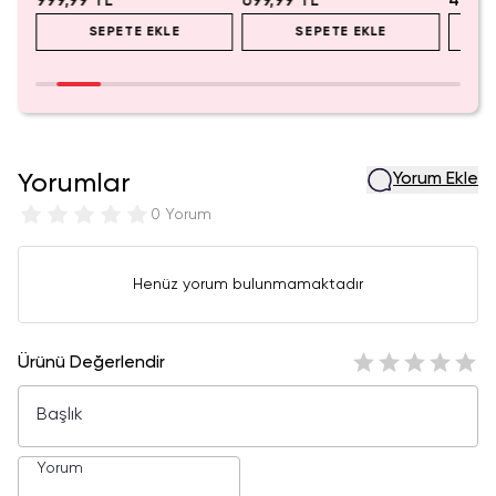
999,99 TL
699,99 TL
499,9
SEPETE EKLE
SEPETE EKLE
Yorumlar
Yorum Ekle
0 Yorum
Henüz yorum bulunmamaktadır
Ürünü Değerlendir