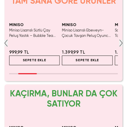
TAM SANA GÖRE ÜRÜNLER
MINISO
MINISO
MINIS
Miniso Lisanslı Sütlü Çay
Miniso Lisanslı Ebeveyn-
Sanrio 
Peluş Yastık – Bubble Tea
Çocuk Tavşan Peluş Oyuncak
Tatlı F
Tasarımlı Yumuşak Dekoratif
Kahverengi 40 Cm – Sevgi
– Otur
Kahve Yastık 37 Cm
Dolu Sarılmalık
999,99 TL
1.399,99 TL
1.499
SEPETE EKLE
SEPETE EKLE
KAÇIRMA, BUNLAR DA ÇOK
SATIYOR
Tükeniyor!
Yaln
Tük