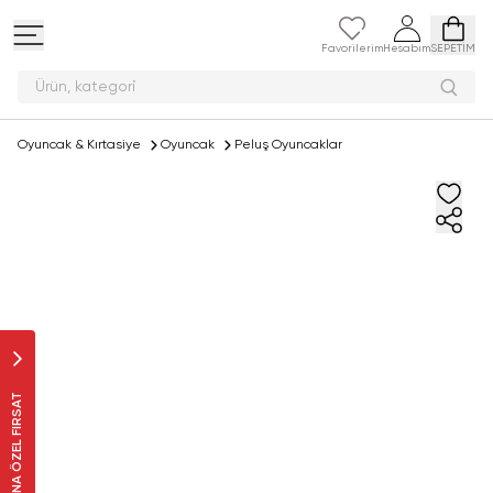
Favorilerim
Hesabım
SEPETİM
Ürün,
Oyuncak & Kırtasiye
Oyuncak
Peluş Oyuncaklar
SANA ÖZEL FIRSAT