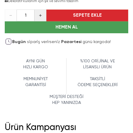
🏡
Dekoratif kullanım için şık ve sevimli tasarım
SEPETE EKLE
1
HEMEN AL
Bugün
sipariş verirseniz
Pazartesi
günü kargoda!
AYNI GÜN
%100 ORİJİNAL VE
HIZLI KARGO
LİSANSLI ÜRÜN
MEMNUNİYET
TAKSİTLİ
GARANTİSİ
ÖDEME SEÇENEKLERİ
MÜŞTERİ DESTEĞİ
HEP YANINIZDA
Ürün Kampanyası