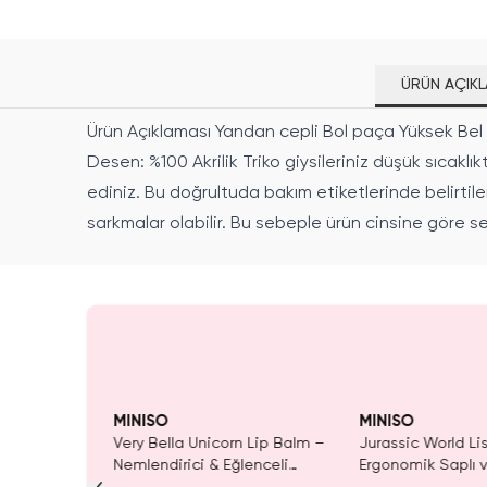
ÜRÜN AÇIKL
Ürün Açıklaması Yandan cepli Bol paça Yüksek Bel Ür
Desen: %100 Akrilik Triko giysileriniz düşük sıcak
ediniz. Bu doğrultuda bakım etiketlerinde belirtilen
sarkmalar olabilir. Bu sebeple ürün cinsine göre 
Yalnızca 3 Adet K
Tükenmeden Satı
MINISO
MINISO
lo Kitty
Very Bella Unicorn Lip Balm –
Jurassic World Lis
A4 Spiral
Nemlendirici & Eğlenceli
Ergonomik Saplı v