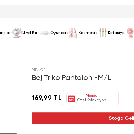
anslar
Blind Box
Oyuncak
Kozmetik
Kırtasiye
MINISO
Bej Triko Pantolon -M/L
Miniso
169,99 TL
Özel Koleksiyon
Stoğa Gel