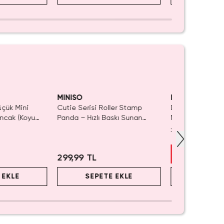
 KAÇIRMA!
Tükeniyor!
Yalnızca 1 Adet 
Tükenmeden Sa
MINISO
MINISO
üçük Mini
Cutie Serisi Roller Stamp
Disney Tsum Ts
ncak (Koyu
Panda – Hızlı Baskı Sunan
Mouse Lisanslı 
Dekoratif Kırtasiye Damgası
Mini Saklama K
3.0
(
1
)
2.5 Cm
Masaüstü Organ
399,99 TL
%
25
299,99 TL
299,99 
 EKLE
SEPETE EKLE
SEPET