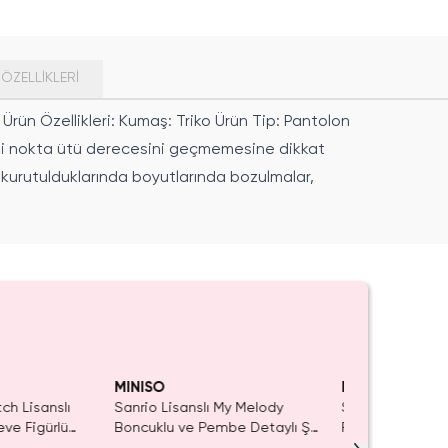
ÖZELLIKLERI
 Ürün Özellikleri: Kumaş: Triko Ürün Tip: Pantolon
a iki nokta ütü derecesini geçmemesine dikkat
ak kurutulduklarında boyutlarında bozulmalar,
Yalnızca 4 Adet
Tükenmeden Sa
MINISO
MINISO
tch Lisanslı
Sanrio Lisanslı My Melody
Sanrio Lisansl
eve Figürlü
Boncuklu ve Pembe Detaylı Şık
Renkli Boyama 