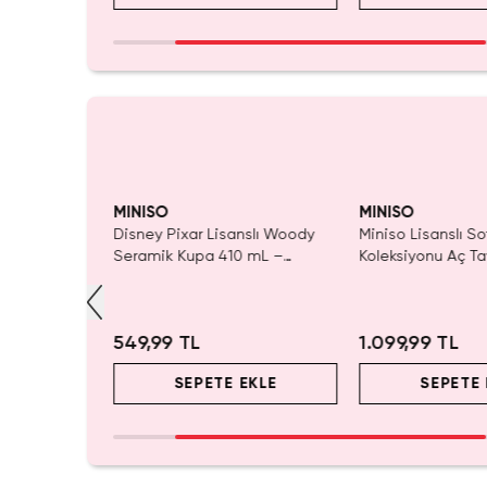
SAKIN KAÇ
MINISO
MINISO
hy Oyuncak
Disney Pixar Lisanslı Woody
Miniso Lisanslı So
utu Deneyimi
Seramik Kupa 410 mL –
Koleksiyonu Aç T
Eğlenceli Karakter Tasarımı
Oyuncak
549,99 TL
1.099,99 TL
EKLE
SEPETE EKLE
SEPETE 