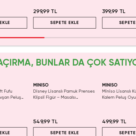
00 ml (Yeşil)
Yaratıcı Oyun Hamuru Seti 15,5
Anahtarlık
Cm
299,99 TL
399,99 TL
EKLE
SEPETE EKLE
SEPETE
AÇIRMA, BUNLAR DA ÇOK SATIY
IRMA!
SAKIN
MINISO
MINISO
ft Fufu
Disney Lisanslı Pamuk Prenses
Miniso Lisanslı K
avşan Peluş
Klipsli Figür – Masalsı
Kalem Peluş Oyu
Koleksiyon
Pembe) - 17 cm
549,99 TL
499,99 TL
EKLE
SEPETE EKLE
SEPETE