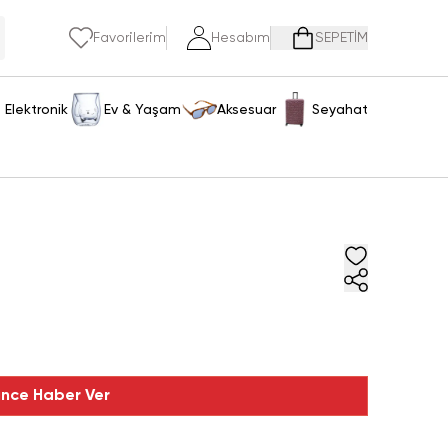
Favorilerim
Hesabım
SEPETİM
Elektronik
Ev & Yaşam
Aksesuar
Seyahat
ince Haber Ver