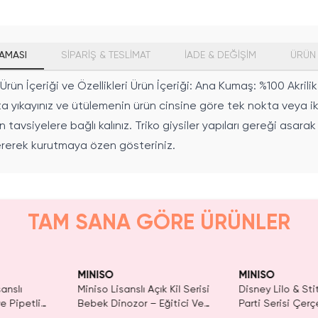
AMASI
SİPARİŞ & TESLİMAT
İADE & DEĞİŞİM
ÜRÜN 
ün İçeriği ve Özellikleri Ürün İçeriği: Ana Kumaş: %100 Akrilik
lıkta yıkayınız ve ütülemenin ürün cinsine göre tek nokta vey
 tavsiyelere bağlı kalınız. Triko giysiler yapıları gereği asar
sererek kurutmaya özen gösteriniz.
TAM SANA GÖRE ÜRÜNLER
aldı.
n Al
MINISO
MINISO
anslı
Miniso Lisanslı Açık Kil Serisi
Disney Lilo & Sti
e Pipetli
Bebek Dinozor – Eğitici Ve
Parti Serisi Çerç