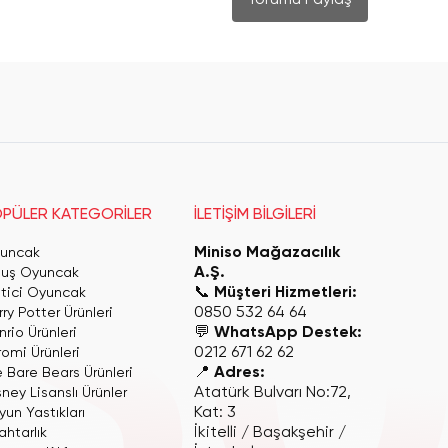
Yorumu Paylaş
PÜLER KATEGORİLER
İLETİŞİM BİLGİLERİ
Miniso Mağazacılık
uncak
A.Ş.
luş Oyuncak
📞
Müşteri Hizmetleri:
itici Oyuncak
0850 532 64 64
ry Potter Ürünleri
💬
WhatsApp Destek:
rio Ürünleri
0212 671 62 62
romi Ürünleri
📍
Adres:
 Bare Bears Ürünleri
Atatürk Bulvarı No:72,
ney Lisanslı Ürünler
Kat: 3
yun Yastıkları
İkitelli / Başakşehir /
ahtarlık