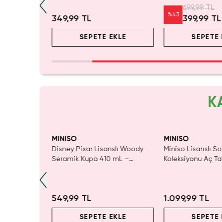
er
Dudak Bakım Kremi
Plastik Matara 10
699,99 TL
%
43
349,99 TL
399,99 TL
EKLE
SEPETE EKLE
SEPETE 
K
SAKIN KAÇ
MINISO
MINISO
hy Oyuncak
Disney Pixar Lisanslı Woody
Miniso Lisanslı So
utu Deneyimi
Seramik Kupa 410 mL –
Koleksiyonu Aç T
Eğlenceli Karakter Tasarımı
Oyuncak
549,99 TL
1.099,99 TL
EKLE
SEPETE EKLE
SEPETE 