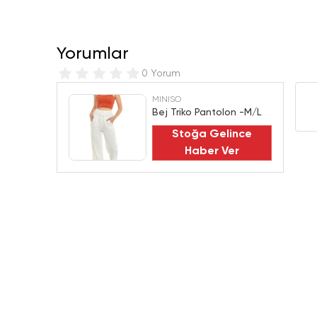
Yorumlar
0 Yorum
MINISO
Bej Triko Pantolon -M/L
Stoğa Gelince
Haber Ver