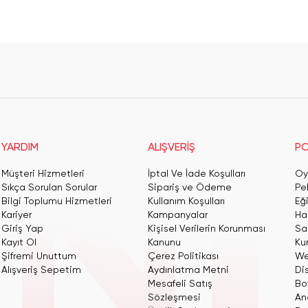
YARDIM
ALIŞVERİŞ
PO
Müşteri Hizmetleri
İptal Ve İade Koşulları
Oy
Sıkça Sorulan Sorular
Sipariş ve Ödeme
Pe
Bilgi Toplumu Hizmetleri
Kullanım Koşulları
Eğ
Kariyer
Kampanyalar
Har
Giriş Yap
Kişisel Verilerin Korunması
San
Kayıt Ol
Kanunu
Ku
Şifremi Unuttum
Çerez Politikası
We
Alışveriş Sepetim
Aydınlatma Metni
Dis
Mesafeli Satış
Bo
Sözleşmesi
An