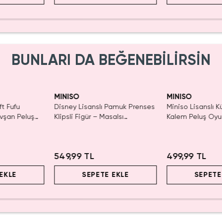
BUNLARI DA BEĞENEBİLİRSİN
IRMA!
SAKIN
MINISO
MINISO
ft Fufu
Disney Lisanslı Pamuk Prenses
Miniso Lisanslı K
avşan Peluş
Klipsli Figür – Masalsı
Kalem Peluş Oyu
Koleksiyon
Pembe) - 17 cm
549,99 TL
499,99 TL
EKLE
SEPETE EKLE
SEPETE