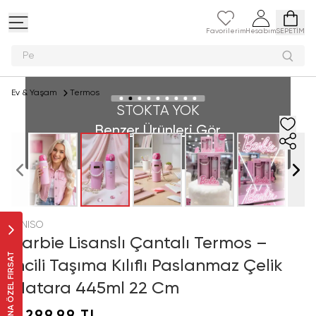
Favorilerim
Hesabım
SEPETİM
Peluş
Ev & Yaşam
Termos
STOKTA YOK
Benzer Ürünleri Gör
MINISO
Barbie Lisanslı Çantalı Termos –
SANA ÖZEL FIRSAT
İncili Taşıma Kılıflı Paslanmaz Çelik
Matara 445ml 22 Cm