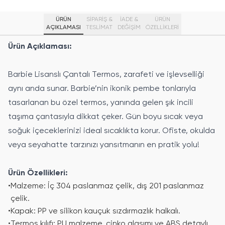
ÜRÜN
SİPARİŞ &
İADE &
ÜRÜN
AÇIKLAMASI
TESLİMAT
DEĞİŞİM
ÖZELLIKLERI
Ürün Açıklaması:
Barbie Lisanslı Çantalı Termos, zarafeti ve işlevselliği
aynı anda sunar. Barbie’nin ikonik pembe tonlarıyla
tasarlanan bu özel termos, yanında gelen şık incili
taşıma çantasıyla dikkat çeker. Gün boyu sıcak veya
soğuk içeceklerinizi ideal sıcaklıkta korur. Ofiste, okulda
veya seyahatte tarzınızı yansıtmanın en pratik yolu!
Ürün Özellikleri:
•
Malzeme: İç 304 paslanmaz çelik, dış 201 paslanmaz
çelik.
•
Kapak: PP ve silikon kauçuk sızdırmazlık halkalı.
•
Termos kılıfı: PU malzeme, çinko alaşımı ve ABS detaylı.