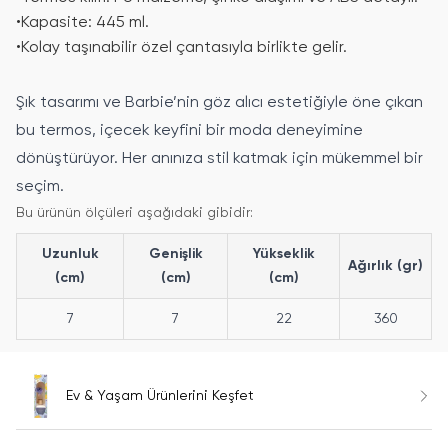
•
Kapasite: 445 ml.
•
Kolay taşınabilir özel çantasıyla birlikte gelir.
Şık tasarımı ve Barbie’nin göz alıcı estetiğiyle öne çıkan
bu termos, içecek keyfini bir moda deneyimine
dönüştürüyor. Her anınıza stil katmak için mükemmel bir
seçim.
Bu ürünün ölçüleri aşağıdaki gibidir:
Uzunluk
Genişlik
Yükseklik
Ağırlık (gr)
(cm)
(cm)
(cm)
7
7
22
360
Ev & Yaşam Ürünlerini Keşfet