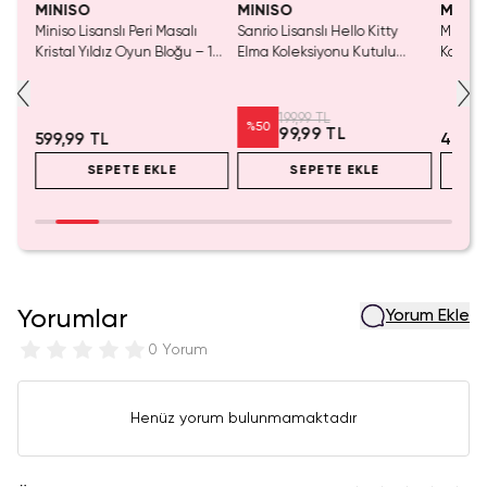
MINISO
MINISO
MINIS
Miniso Lisanslı Peri Masalı
Sanrio Lisanslı Hello Kitty
Miniso 
luş
Kristal Yıldız Oyun Bloğu – 14
Elma Koleksiyonu Kutulu
Kalem 
Cm
Çelik Pipet
Pembe)
199,99 TL
%
50
99,99 TL
599,99 TL
499,9
SEPETE EKLE
SEPETE EKLE
Yorumlar
Yorum Ekle
0 Yorum
Henüz yorum bulunmamaktadır