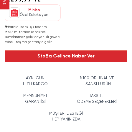
2.299,99 TL
Miniso
Özel Koleksiyon
💗
Barbie lisanslı şık tasarım
🥤
445 ml termos kapasitesi
🧊
Paslanmaz çelik dayanıklı gövde
👜
İncili taşıma çantasıyla gelir
Stoğa Gelince Haber Ver
AYNI GÜN
%100 ORİJİNAL VE
HIZLI KARGO
LİSANSLI ÜRÜN
MEMNUNİYET
TAKSİTLİ
GARANTİSİ
ÖDEME SEÇENEKLERİ
MÜŞTERİ DESTEĞİ
HEP YANINIZDA