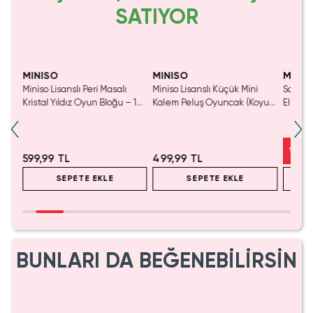
SATIYOR
Yaln
Tük
MINISO
MINISO
MINIS
Miniso Lisanslı Peri Masalı
Miniso Lisanslı Küçük Mini
Sanrio 
luş
Kristal Yıldız Oyun Bloğu – 14
Kalem Peluş Oyuncak (Koyu
Elma K
Cm
Pembe) - 17 cm
Çelik P
%
50
599,99 TL
499,99 TL
SEPETE EKLE
SEPETE EKLE
BUNLARI DA BEĞENEBİLİRSİN
Yalnızca 1 Adet Kaldı.
Tükenmeden Satın Al