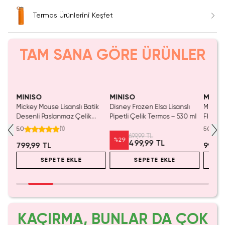
Termos Ürünlerini Keşfet
TAM SANA GÖRE ÜRÜNLER
Yalnızca 3 Adet Kaldı.
SAKIN KAÇIRMA!
Tükeniyor!
Tükenmeden Satın Al
MINISO
MINISO
MINIS
lu
Mickey Mouse Lisanslı Batik
Disney Frozen Elsa Lisanslı
Miniso 
rlı
Desenli Paslanmaz Çelik
Pipetli Çelik Termos – 530 ml
Flip To
Bardak - 860 ml
Ml – Çi
5.0
(
1
)
5.0
Pemb
699,99 TL
%
29
499,99 TL
799,99 TL
999,9
SEPETE EKLE
SEPETE EKLE
KAÇIRMA, BUNLAR DA ÇOK