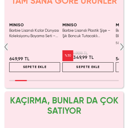
TAM SANA GÖRE ÜRÜNLER
Yalnızca 1 Adet Kaldı.
Tükenmeden Satın Al
MINISO
MINISO
MINIS
p
Barbie Lisanslı Kızlar Dünyası
Barbie Lisanslı Plastik Şişe –
Barbie 
ü
Koleksiyonu Boyama Seti –
Şık Boncuk Tutacaklı
Blind B
ü
Yaratıcı & Eğitici Aktivite
Ergonomik Tasarım 640 ML
5.0
499,99 TL
%
30
349,99 TL
649,99 TL
549,9
SEPETE EKLE
SEPETE EKLE
KAÇIRMA, BUNLAR DA ÇOK
SATIYOR