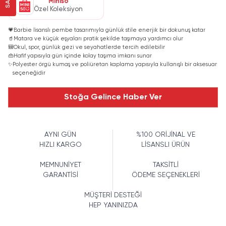
Miniso
Özel Koleksiyon
💗
Barbie lisanslı pembe tasarımıyla günlük stile enerjik bir dokunuş katar
🥤
Matara ve küçük eşyaları pratik şekilde taşımaya yardımcı olur
🎒
Okul, spor, günlük gezi ve seyahatlerde tercih edilebilir
👜
Hafif yapısıyla gün içinde kolay taşıma imkanı sunar
✨
Polyester örgü kumaş ve poliüretan kaplama yapısıyla kullanışlı bir aksesuar
seçeneğidir
Stoğa Gelince Haber Ver
AYNI GÜN
%100 ORİJİNAL VE
HIZLI KARGO
LİSANSLI ÜRÜN
MEMNUNİYET
TAKSİTLİ
GARANTİSİ
ÖDEME SEÇENEKLERİ
MÜŞTERİ DESTEĞİ
HEP YANINIZDA