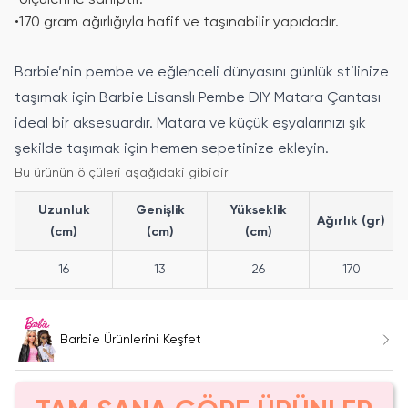
ölçülerine sahiptir.
•
170 gram ağırlığıyla hafif ve taşınabilir yapıdadır.
Barbie’nin pembe ve eğlenceli dünyasını günlük stilinize
taşımak için Barbie Lisanslı Pembe DIY Matara Çantası
ideal bir aksesuardır. Matara ve küçük eşyalarınızı şık
şekilde taşımak için hemen sepetinize ekleyin.
Bu ürünün ölçüleri aşağıdaki gibidir:
Uzunluk
Genişlik
Yükseklik
Ağırlık (gr)
(cm)
(cm)
(cm)
16
13
26
170
Barbie Ürünlerini Keşfet