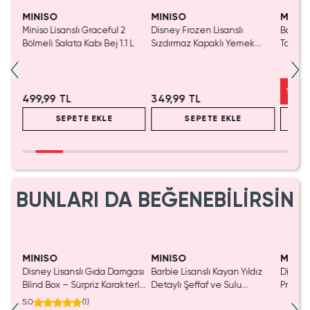
Tükeniyor!
Yalnızca 2 Adet Kaldı.
Tükenmeden Satın Al
MINISO
MINISO
MINIS
Miniso Lisanslı Graceful 2
Disney Frozen Lisanslı
Barbie 
 Cm
Bölmeli Salata Kabı Bej 1.1 L
Sızdırmaz Kapaklı Yemek
Taşıma 
Kabı 650 ML
Cm
%
38
499,99 TL
349,99 TL
SEPETE EKLE
SEPETE EKLE
BUNLARI DA BEĞENEBİLİRSİN
Yalnızca 1 Adet Kaldı.
Tükenmeden Satın Al
MINISO
MINISO
MINIS
Disney Lisanslı Gıda Damgası
Barbie Lisanslı Kayan Yıldız
Disney
luş
Blind Box – Sürpriz Karakterli
Detaylı Şeffaf ve Sulu
Prenses
Eğlenceli Sunum
Kozmetik Çantası 21 cm
Koleks
5.0
(
1
)