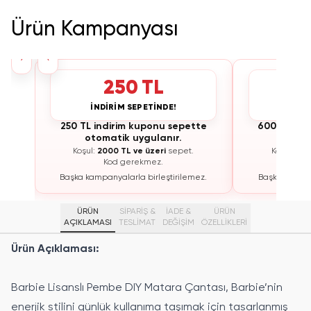
Ürün Kampanyası
›
‹
250 TL
İNDİRİM SEPETİNDE!
İNDİ
te
250 TL indirim kuponu sepette
600 TL ind
otomatik uygulanır.
otoma
Koşul:
2000 TL ve üzeri
sepet.
Koşul:
300
Kod gerekmez.
K
ez.
Başka kampanyalarla birleştirilemez.
Başka kampan
ÜRÜN
SİPARİŞ &
İADE &
ÜRÜN
AÇIKLAMASI
TESLİMAT
DEĞİŞİM
ÖZELLIKLERI
Ürün Açıklaması:
Barbie Lisanslı Pembe DIY Matara Çantası, Barbie’nin
enerjik stilini günlük kullanıma taşımak için tasarlanmış