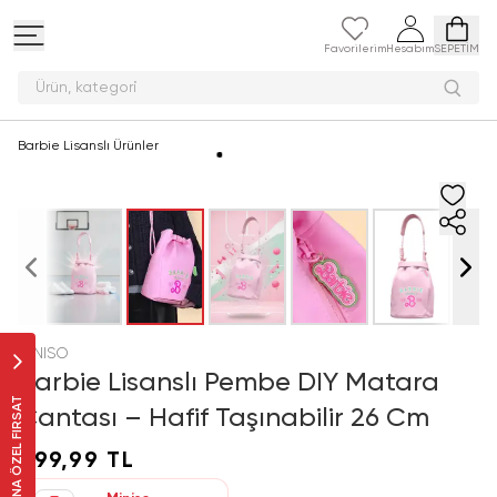
Favorilerim
Hesabım
SEPETİM
Ürün, ka
Barbie Lisanslı Ürünler
MINISO
Barbie Lisanslı Pembe DIY Matara
SANA ÖZEL FIRSAT
Çantası – Hafif Taşınabilir 26 Cm
999,99 TL