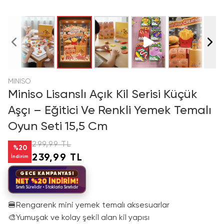
MINISO
Miniso Lisanslı Açık Kil Serisi Küçük
Aşçı – Eğitici Ve Renkli Yemek Temalı
Oyun Seti 15,5 Cm
299,99 TL
%
20
239,99 TL
İndirim
GECE KAMPANYASI
NET %20 İNDİRİM!
Sınırlı Sürelidir • Stoklarla Sınırlıdır
🍔
Rengarenk mini yemek temalı aksesuarlar
🎨
Yumuşak ve kolay şekil alan kil yapısı