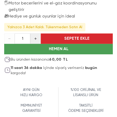
🖐
Motor becerilerini ve el-göz koordinasyonunu
geliştirir
🎁
Hediye ve günlük oyunlar için ideal
Yalnızca 3 Adet Kaldı. Tükenmeden Satın Al
SEPETE EKLE
1
HEMEN AL
Bu üründen kazancınız
60,00 TL
11
saat
36
dakika
içinde sipariş verirseniz
bugün
kargoda!
AYNI GÜN
%100 ORİJİNAL VE
HIZLI KARGO
LİSANSLI ÜRÜN
MEMNUNİYET
TAKSİTLİ
GARANTİSİ
ÖDEME SEÇENEKLERİ