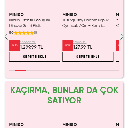
Tükeniyor!
Tükeniyor!
Yaln
Tük
MINISO
MINISO
MINIS
yun
Miniso Lisanslı Dönüşüm
Tusi Squishy Unicorn Köpük
Miniso L
Dinozor Serisi Pisti
Oyuncak 7 Cm – Renkli
Köpekba
Düzenleme Aracı Kırmızı –
Stress Topu
Mekani
5.0
(
1
)
2’si 1 Arada Arabalı Taşıma
Çantası ve Dönüşebilir Oyun
1.999,99 TL
159,99 TL
%
35
%
20
%
20
1.299,99 TL
127,99 TL
Seti 35,5 Cm
SEPETE EKLE
SEPETE EKLE
KAÇIRMA, BUNLAR DA ÇOK
SATIYOR
Tükeniyor!
Yalnızca 4 Adet Kaldı.
Tükenmeden Satın Al
MINISO
MINISO
MINIS