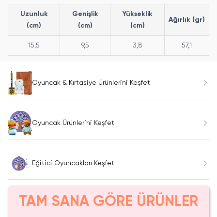
Uzunluk
Genişlik
Yükseklik
Ağırlık (gr)
(cm)
(cm)
(cm)
15,5
9,5
3,8
57,1
Oyuncak & Kırtasiye Ürünlerini Keşfet
Oyuncak Ürünlerini Keşfet
Eğitici Oyuncakları Keşfet
TAM SANA GÖRE ÜRÜNLER