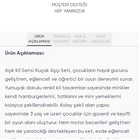
MÜŞTERİ DESTEĞİ
HEP YANINIZDA
ÜRÜN
SİPARİŞ &
İADE &
ÜRÜN
AÇIKLAMASI
TESLİMAT
DEĞİŞİM
ÖZELLIKLERI
Ürün Açıklaması:
Açık Kil Serisi Küçük Aşçı Seti, çocukların hayal gücünü
geliştiren, eğlenceli ve öğretici bir oyun deneyimi sunar.
Yumuşak dokulu renkli kil tasarımları sayesinde minikler
kendi hamburgerlerini, tatlılarını ve mini yemeklerini
kolayca şekillendirebilir. Kolay şekil alan yapısı
sayesinde 3 yaş ve üzeri çocuklar için güvenli ve keyifli
bir oyun alanı oluşturur. Hem motor becerileri geliştiren
hem de yaratıcılığı destekleyen bu set, evde eğlenceli