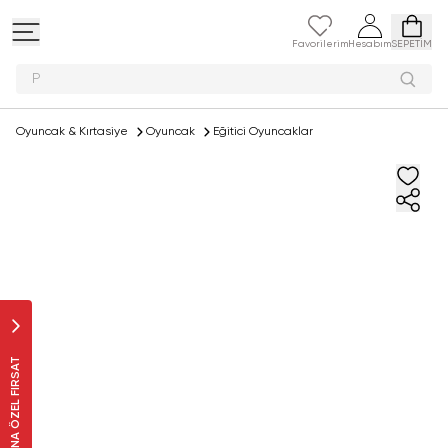
Favorilerim
Hesabım
SEPETİM
Peluş
Oyuncak & Kırtasiye
Oyuncak
Eğitici Oyuncaklar
SANA ÖZEL FIRSAT