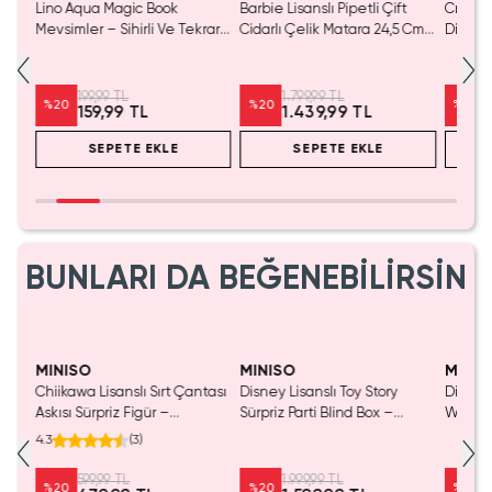
oğu
Lino Aqua Magic Book
Barbie Lisanslı Pipetli Çift
Crayon
atif
Mevsimler – Sihirli Ve Tekrar
Cidarlı Çelik Matara 24,5 Cm
Dijital
Kullanılabilir Boyama Kitabı
– Tutacaklı
İnterak
K009
199,99 TL
1.799,99 TL
%
20
%
20
%
20
159,99 TL
1.439,99 TL
SEPETE EKLE
SEPETE EKLE
BUNLARI DA BEĞENEBİLİRSİN
MINISO
MINISO
MINIS
Chiikawa Lisanslı Sırt Çantası
Disney Lisanslı Toy Story
Disney 
Mavi
Askısı Sürpriz Figür –
Sürpriz Parti Blind Box –
Woody 
a
Koleksiyonluk Blind Box
Koleksiyonluk Figür
mL – K
4.3
(
3
)
Anahtarlık Aksesuar
599,99 TL
1.999,99 TL
%
20
%
20
%
20