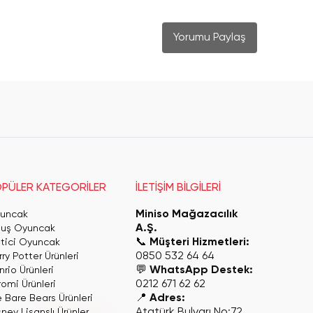
Yorumu Paylaş
PÜLER KATEGORİLER
İLETİŞİM BİLGİLERİ
Miniso Mağazacılık
uncak
A.Ş.
luş Oyuncak
📞
Müşteri Hizmetleri:
itici Oyuncak
0850 532 64 64
ry Potter Ürünleri
💬
WhatsApp Destek:
rio Ürünleri
0212 671 62 62
romi Ürünleri
📍
Adres:
 Bare Bears Ürünleri
Atatürk Bulvarı No:72,
ney Lisanslı Ürünler