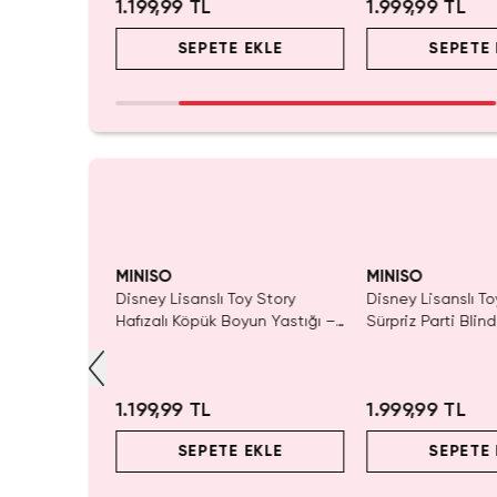
1.199,99 TL
1.999,99 TL
EKLE
SEPETE EKLE
SEPETE 
yor!
MINISO
MINISO
ory Lisanslı
Disney Lisanslı Toy Story
Disney Lisanslı To
ik Şişe 550
Hafızalı Köpük Boyun Yastığı –
Sürpriz Parti Blin
m
Seyahat 24 Cm
Koleksiyonluk Figü
1.199,99 TL
1.999,99 TL
EKLE
SEPETE EKLE
SEPETE 