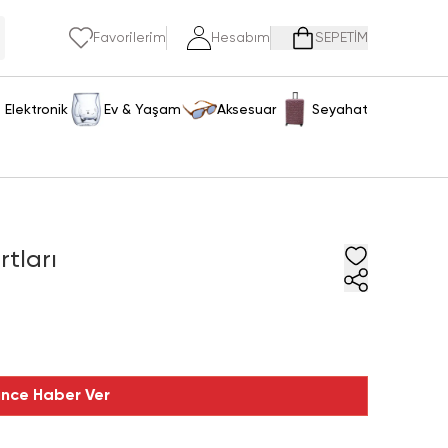
Favorilerim
Hesabım
SEPETİM
Elektronik
Ev & Yaşam
Aksesuar
Seyahat
tları
ince Haber Ver