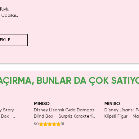
Tüylü
 Cadılar
erçekçi
k Figürü
EKLE
AÇIRMA, BUNLAR DA ÇOK SATIY
MINISO
MINISO
y Story
Disney Lisanslı Gıda Damgası
Disney Lisanslı 
d Box –
Blind Box – Sürpriz Karakterli
Klipsli Figür – Ma
r
Eğlenceli Sunum
Koleksiyon
5.0
(
1
)