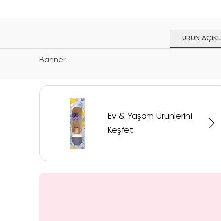
ÜRÜN AÇIKL
Banner
Ev & Yaşam Ürünlerini
Keşfet
Yalnızca 2 Adet Kaldı.
Yalnızca 1 Adet Ka
Tükenmeden Satın Al
Tükenmeden Satı