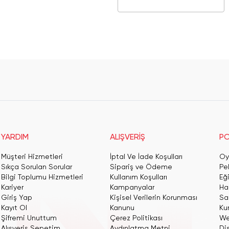
YARDIM
ALIŞVERİŞ
PO
Müşteri Hizmetleri
İptal Ve İade Koşulları
Oy
Sıkça Sorulan Sorular
Sipariş ve Ödeme
Pe
Bilgi Toplumu Hizmetleri
Kullanım Koşulları
Eğ
Kariyer
Kampanyalar
Har
Giriş Yap
Kişisel Verilerin Korunması
San
Kayıt Ol
Kanunu
Ku
Şifremi Unuttum
Çerez Politikası
We
Alışveriş Sepetim
Aydınlatma Metni
Dis