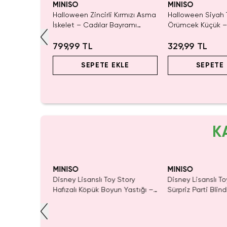
MINISO
MINISO
Halloween Zincirli Kırmızı Asma
Halloween Siyah 
İskelet – Cadılar Bayramı
Örümcek Küçük –
Temalı Tüllü Dekoratif Korku
Bayramı Temalı G
Figürü
799,99 TL
Dekoratif Örümce
329,99 TL
SEPETE EKLE
SEPETE 
K
yor!
MINISO
MINISO
ory Lisanslı
Disney Lisanslı Toy Story
Disney Lisanslı To
ik Şişe 550
Hafızalı Köpük Boyun Yastığı –
Sürpriz Parti Blin
m
Seyahat 24 Cm
Koleksiyonluk Figü