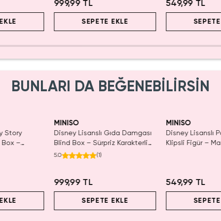
999,99 TL
549,99 TL
EKLE
SEPETE EKLE
SEPETE
BUNLARI DA BEĞENEBİLİRSİN
MINISO
MINISO
y Story
Disney Lisanslı Gıda Damgası
Disney Lisanslı 
d Box –
Blind Box – Sürpriz Karakterli
Klipsli Figür – Ma
r
Eğlenceli Sunum
Koleksiyon
5.0
(
1
)
999,99 TL
549,99 TL
EKLE
SEPETE EKLE
SEPETE