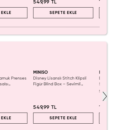
549,99 TL
1.699,99 TL
 EKLE
SEPETE EKLE
SEPET
MINISO
MINISO
Pamuk Prenses
Disney Lisanslı Stitch Klipsli
Disney Lisanslı 
salsı
Figür Blind Box – Sevimli
Serisi Sürpriz Fi
Koleksiyon
Koleksiyonluk Bl
5.0
(
1
)
549,99 TL
1.699,99 TL
 EKLE
SEPETE EKLE
SEPET