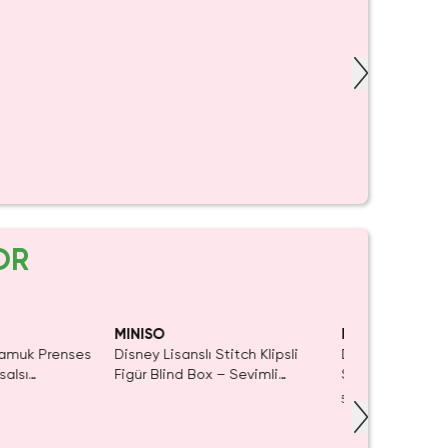
OR
MINISO
MINISO
Pamuk Prenses
Disney Lisanslı Stitch Klipsli
Disney Lisanslı 
salsı
Figür Blind Box – Sevimli
Serisi Sürpriz Fi
Koleksiyon
Koleksiyonluk Bl
5.0
(
1
)