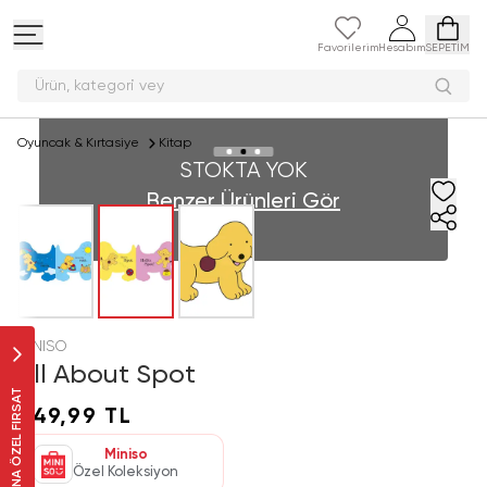
Favorilerim
Hesabım
SEPETİM
Ürün, kategori
Oyuncak & Kırtasiye
Kitap
STOKTA YOK
Benzer Ürünleri Gör
MINISO
All About Spot
SANA ÖZEL FIRSAT
249,99 TL
Miniso
Özel Koleksiyon