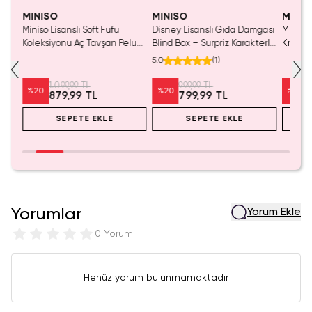
MINISO
MINISO
MINIS
Miniso Lisanslı Soft Fufu
Disney Lisanslı Gıda Damgası
Miniso 
Koleksiyonu Aç Tavşan Peluş
Blind Box – Sürpriz Karakterli
Kristal
Oyuncak
Eğlenceli Sunum
Cm
5.0
(
1
)
1.099,99 TL
999,99 TL
%
20
%
20
%
20
879,99 TL
799,99 TL
SEPETE EKLE
SEPETE EKLE
Yorumlar
Yorum Ekle
0 Yorum
Henüz yorum bulunmamaktadır