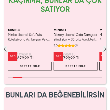
KAÇIRMA, BUNLAR DA ÇOK
SATIYOR
SAKIN KAÇIRMA!
MINISO
MINISO
MINIS
Miniso Lisanslı Soft Fufu
Disney Lisanslı Gıda Damgası
Miniso 
Koleksiyonu Aç Tavşan Peluş
Blind Box – Sürpriz Karakterli
Kristal
Oyuncak
Eğlenceli Sunum
Cm
5.0
(
1
)
1.099,99 TL
999,99 TL
%
20
%
20
%
20
879,99 TL
799,99 TL
SEPETE EKLE
SEPETE EKLE
BUNLARI DA BEĞENEBİLİRSİN
SAKIN KAÇIRMA!