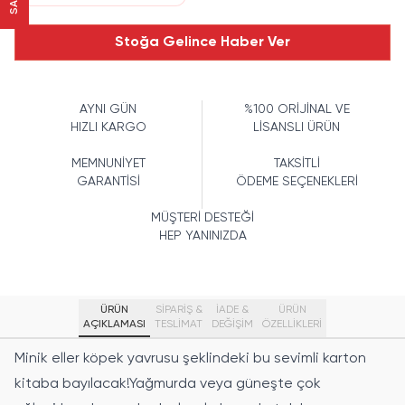
Stoğa Gelince Haber Ver
AYNI GÜN
%100 ORİJİNAL VE
HIZLI KARGO
LİSANSLI ÜRÜN
MEMNUNİYET
TAKSİTLİ
GARANTİSİ
ÖDEME SEÇENEKLERİ
MÜŞTERİ DESTEĞİ
HEP YANINIZDA
ÜRÜN
SİPARİŞ &
İADE &
ÜRÜN
AÇIKLAMASI
TESLİMAT
DEĞİŞİM
ÖZELLIKLERI
Minik eller köpek yavrusu şeklindeki bu sevimli karton
kitaba bayılacak!Yağmurda veya güneşte çok