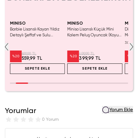
Yalnızca 1 Adet Kaldı.
Yaln
Tükenmeden Satın Al
Tük
MINISO
MINISO
MINIS
Barbie Lisanslı Kayan Yıldız
Miniso Lisanslı Küçük Mini
Disney
Detaylı Şeffaf ve Sulu
Kalem Peluş Oyuncak (Koyu
Mouse 
Kozmetik Çantası 21 cm
Pembe) - 17 cm
Mini S
3.0
Masaüs
699,99 TL
499,99 TL
%
20
%
20
%
25
559,99 TL
399,99 TL
SEPETE EKLE
SEPETE EKLE
Yorumlar
Yorum Ekle
0 Yorum