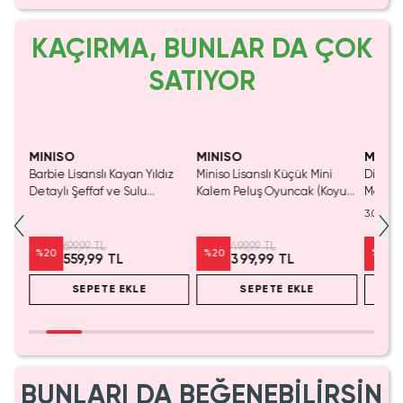
KAÇIRMA, BUNLAR DA ÇOK
SATIYOR
Yalnızca 1 Adet Kaldı.
Yaln
Tükenmeden Satın Al
Tük
MINISO
MINISO
MINIS
Barbie Lisanslı Kayan Yıldız
Miniso Lisanslı Küçük Mini
Disney
Detaylı Şeffaf ve Sulu
Kalem Peluş Oyuncak (Koyu
Mouse 
Kozmetik Çantası 21 cm
Pembe) - 17 cm
Mini S
3.0
Masaüs
699,99 TL
499,99 TL
%
20
%
20
%
25
559,99 TL
399,99 TL
SEPETE EKLE
SEPETE EKLE
BUNLARI DA BEĞENEBİLİRSİN