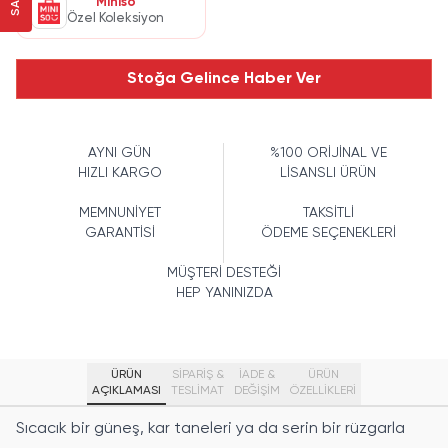
Miniso
Özel Koleksiyon
Stoğa Gelince Haber Ver
AYNI GÜN
%100 ORİJİNAL VE
HIZLI KARGO
LİSANSLI ÜRÜN
MEMNUNİYET
TAKSİTLİ
GARANTİSİ
ÖDEME SEÇENEKLERİ
MÜŞTERİ DESTEĞİ
HEP YANINIZDA
ÜRÜN
SİPARİŞ &
İADE &
ÜRÜN
AÇIKLAMASI
TESLİMAT
DEĞİŞİM
ÖZELLIKLERI
Sıcacık bir güneş, kar taneleri ya da serin bir rüzgarla