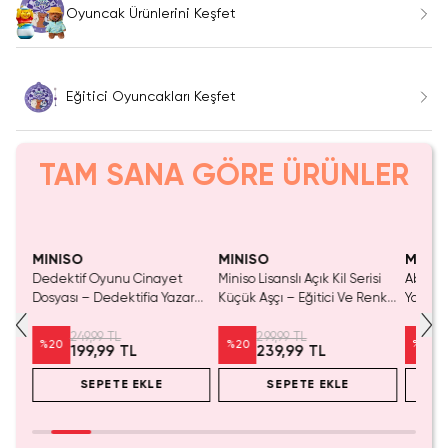
Oyuncak Ürünlerini Keşfet
Eğitici Oyuncakları Keşfet
TAM SANA GÖRE ÜRÜNLER
Tükeniyor!
Yalnızca 3 Adet Kaldı.
Tükenmeden Satın Al
MINISO
MINISO
MINIS
Dedektif Oyunu Cinayet
Miniso Lisanslı Açık Kil Serisi
Abidino
Dosyası – Dedektifia Yazar
Küçük Aşçı – Eğitici Ve Renkli
Yaratıc
Davası Gizem Oyunu
Yemek Temalı Oyun Seti 15,5
Cm
249,99 TL
299,99 TL
%
20
%
20
%
20
199,99 TL
239,99 TL
SEPETE EKLE
SEPETE EKLE