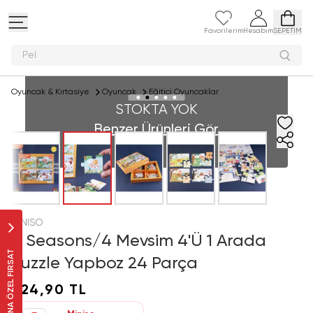
Favorilerim
Hesabım
SEPETİM
Peluş o
Oyuncak & Kırtasiye
Oyuncak
Eğitici Oyuncaklar
STOKTA YOK
Benzer Ürünleri Gör
MINISO
4 Seasons/4 Mevsim 4'Ü 1 Arada
SANA ÖZEL FIRSAT
Puzzle Yapboz 24 Parça
324,90 TL