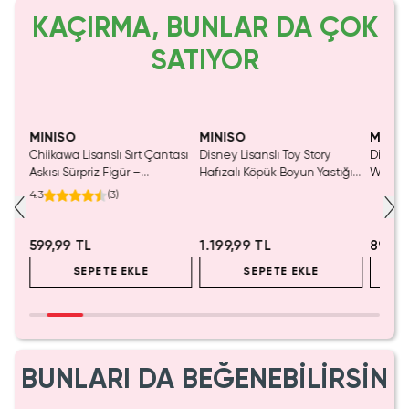
KAÇIRMA, BUNLAR DA ÇOK
SATIYOR
MINISO
MINISO
MINIS
Chiikawa Lisanslı Sırt Çantası
Disney Lisanslı Toy Story
Disney 
Mavi
Askısı Sürpriz Figür –
Hafızalı Köpük Boyun Yastığı
Woody 
a
Koleksiyonluk Blind Box
– Seyahat 24 Cm
mL – K
4.3
(
3
)
Anahtarlık Aksesuar
599,99 TL
1.199,99 TL
899,9
SEPETE EKLE
SEPETE EKLE
BUNLARI DA BEĞENEBİLİRSİN