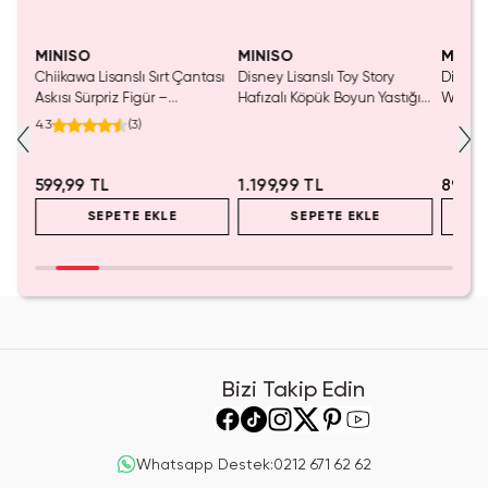
MINISO
MINISO
MINIS
Chiikawa Lisanslı Sırt Çantası
Disney Lisanslı Toy Story
Disney 
Mavi
Askısı Sürpriz Figür –
Hafızalı Köpük Boyun Yastığı
Woody 
a
Koleksiyonluk Blind Box
– Seyahat 24 Cm
mL – K
4.3
(
3
)
Anahtarlık Aksesuar
599,99 TL
1.199,99 TL
899,9
SEPETE EKLE
SEPETE EKLE
Bizi Takip Edin
Whatsapp Destek
:
0212 671 62 62