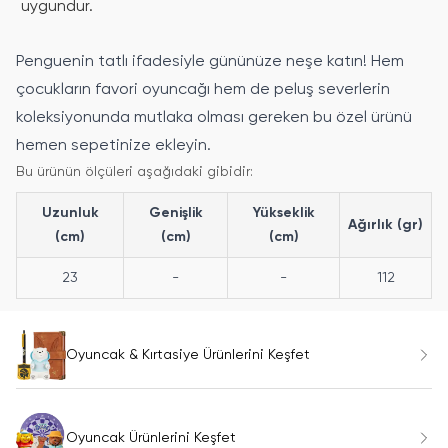
uygundur.
Penguenin tatlı ifadesiyle gününüze neşe katın! Hem
çocukların favori oyuncağı hem de peluş severlerin
koleksiyonunda mutlaka olması gereken bu özel ürünü
hemen sepetinize ekleyin.
Bu ürünün ölçüleri aşağıdaki gibidir:
Uzunluk
Genişlik
Yükseklik
Ağırlık (gr)
(cm)
(cm)
(cm)
23
-
-
112
Oyuncak & Kırtasiye Ürünlerini Keşfet
Oyuncak Ürünlerini Keşfet