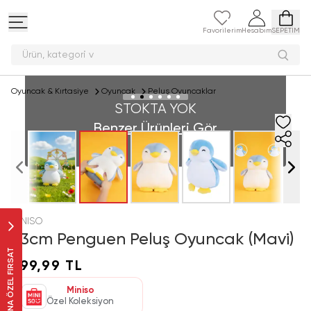
Favorilerim
Hesabım
SEPETİM
Ürün, kateg
Oyuncak & Kırtasiye
Oyuncak
Peluş Oyuncaklar
STOKTA YOK
Benzer Ürünleri Gör
MINISO
23cm Penguen Peluş Oyuncak (Mavi)
SANA ÖZEL FIRSAT
599,99 TL
Miniso
Özel Koleksiyon