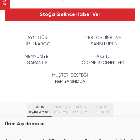
Stoğa Gelince Haber Ver
AYNI GÜN
%100 ORİJİNAL VE
HIZLI KARGO
LİSANSLI ÜRÜN
MEMNUNİYET
TAKSİTLİ
GARANTİSİ
ÖDEME SEÇENEKLERİ
MÜŞTERİ DESTEĞİ
HEP YANINIZDA
ÜRÜN
SİPARİŞ &
İADE &
ÜRÜN
AÇIKLAMASI
TESLİMAT
DEĞİŞİM
ÖZELLIKLERI
Ürün Açıklaması: