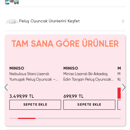
Peluş Oyuncak Ürünlerini Keşfet
TAM SANA GÖRE ÜRÜNLER
Yalnızca 4 Adet Kaldı.
Tükenmeden Satın Al
MINISO
MINISO
MINIS
erisi
Nebulous Stars Lisanslı
Miniso Lisanslı Bir Arkadaş
Miniso 
(25
Yumuşak Peluş Oyuncak –
Edin Tavşan Peluş Oyuncak
Koleks
Renkli Tasarım
20 Cm – Gözlüklü Yumuşacık
Oyunc
Tasarım
%
18
3.499,99 TL
699,99 TL
SEPETE EKLE
SEPETE EKLE