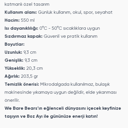
katmanlı özel tasarım
Kullanım alanı:
Günlük kullanım, okul, spor, seyahat
Hacim:
550 ml
Isı dayanıklılığı:
0°C - 50°C sıcaklıklara uygun
Sızdırmaz kapak:
Güvenli ve pratik kullanım
Boyutlar:
Uzunluk:
9,3 cm
Genişlik:
9,3 cm
Yükseklik:
20,3 cm
Ağırlık:
203,5 gr
Temizlik önerisi:
Mikrodalgada kullanılmaz, bulaşık
makinesinde yıkamaya uygun değildir, elde yıkanması
önerilir.
We Bare Bears’ın eğlenceli dünyasını içecek keyfinize
taşıyın ve Boz Ayı ile gününüze enerji katın!