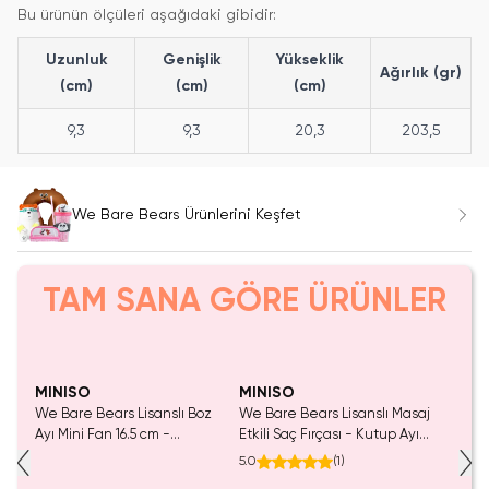
Bu ürünün ölçüleri aşağıdaki gibidir:
Uzunluk
Genişlik
Yükseklik
Ağırlık (gr)
(cm)
(cm)
(cm)
9,3
9,3
20,3
203,5
We Bare Bears Ürünlerini Keşfet
TAM SANA GÖRE ÜRÜNLER
Yalnızca 1 Adet Kaldı.
SAKIN KAÇIRMA!
Tükeniyor!
Tükenmeden Satın Al
MINISO
MINISO
We Bare Bears Lisanslı Boz
We Bare Bears Lisanslı Masaj
Ayı Mini Fan 16.5 cm -
Etkili Saç Fırçası - Kutup Ayısı
Taşınabilir ve Kompakt El Fanı
Figürlü Kompakt Saç Bakım
5.0
(
1
)
Serinletici
Fırçası