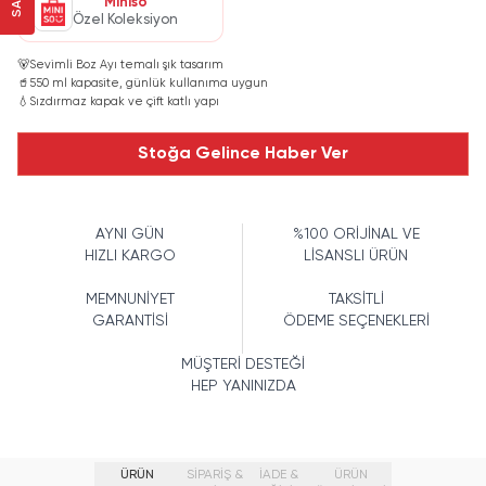
Miniso
Özel Koleksiyon
🐻
Sevimli Boz Ayı temalı şık tasarım
🥤
550 ml kapasite, günlük kullanıma uygun
💧
Sızdırmaz kapak ve çift katlı yapı
Stoğa Gelince Haber Ver
AYNI GÜN
%100 ORİJİNAL VE
HIZLI KARGO
LİSANSLI ÜRÜN
MEMNUNİYET
TAKSİTLİ
GARANTİSİ
ÖDEME SEÇENEKLERİ
MÜŞTERİ DESTEĞİ
HEP YANINIZDA
ÜRÜN
SİPARİŞ &
İADE &
ÜRÜN