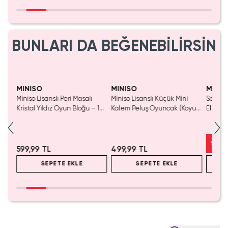
BUNLARI DA BEĞENEBİLİRSİN
Yaln
Tük
MINISO
MINISO
MINIS
Miniso Lisanslı Peri Masalı
Miniso Lisanslı Küçük Mini
Sanrio 
luş
Kristal Yıldız Oyun Bloğu – 14
Kalem Peluş Oyuncak (Koyu
Elma K
Cm
Pembe) - 17 cm
Çelik P
%
50
599,99 TL
499,99 TL
SEPETE EKLE
SEPETE EKLE