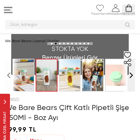
Favorilerim
Hesabım
SEPETİM
Ürün, ka
We Bare Bears Lisanslı Ürünler
STOKTA YOK
Benzer Ürünleri Gör
MINISO
We Bare Bears Çift Katlı Pipetli Şişe
SANA ÖZEL FIRSAT
550Ml - Boz Ayı
199,99 TL