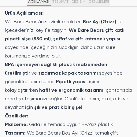
AÇIKLAMASI
TESLİMAT
DEĞİŞİM
ÖZELLIKLERI
Ürün Açıklaması:
We Bare Bears’ın sevimli karakteri
Boz Ayı (Grizz)
ile
içeceklerinizi keyifle taşıyın!
We Bare Bears çift katlı
pipetli şişe (550 ml)
,
şeffaf ve çift katmanlı yapısı
sayesinde içeceğinizin sıcaklığını daha uzun süre
korumanıza yardımcı olur.
BPA içermeyen sağlıklı plastik malzemeden
üretilmiştir
ve
sızdırmaz kapak tasarımı
sayesinde
güvenli kullanım sunar.
Pipetli yapısı
, içimi
kolaylaştırırken
hafif ve ergonomik tasarımı
çantanızda
rahatça taşımanızı sağlar. Günlük kullanım, okul, ofis ve
seyahat için
şık ve pratik bir şişe!
Özellikler:
Malzeme:
Gıda ile temasa uygun BPA’sız plastik
Tasarım:
We Bare Bears Boz Ayı (Grizz) temalı çift