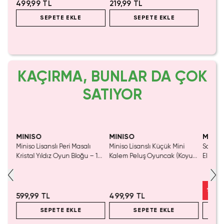
499,99 TL
219,99 TL
SEPETE EKLE
SEPETE EKLE
KAÇIRMA, BUNLAR DA ÇOK
SATIYOR
Yaln
Tük
MINISO
MINISO
MINIS
Miniso Lisanslı Peri Masalı
Miniso Lisanslı Küçük Mini
Sanrio 
luş
Kristal Yıldız Oyun Bloğu – 14
Kalem Peluş Oyuncak (Koyu
Elma K
Cm
Pembe) - 17 cm
Çelik P
%
50
599,99 TL
499,99 TL
SEPETE EKLE
SEPETE EKLE