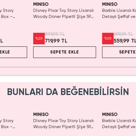
Tükenmeden Sat
MINISO
MINISO
y Story
Disney Pixar Toy Story Lisanslı
Barbie Lisanslı K
d Box –
Woody Döner Pipetli Şişe 590
Detaylı Şeffaf ve
r
mL – Kovboy Temalı Tasarım
Kozmetik Çantas
899,99 TL
699,99 TL
%
20
%
20
TL
719,99 TL
559,99 T
EKLE
SEPETE EKLE
SEPETE
BUNLARI DA BEĞENEBİLİRSİN
Yalnızca 1 Adet K
Tükenmeden Sat
MINISO
MINISO
y Story
Disney Pixar Toy Story Lisanslı
Barbie Lisanslı K
d Box –
Woody Döner Pipetli Şişe 590
Detaylı Şeffaf ve
r
mL – Kovboy Temalı Tasarım
Kozmetik Çantas