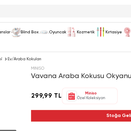
anslar
Blind Box
Oyuncak
Kozmetik
Kırtasiye
pi
Ev/Araba Kokuları
MINISO
Vavana Araba Kokusu Okyanus 
Miniso
299,99 TL
Özel Koleksiyon
Stoğa Gel