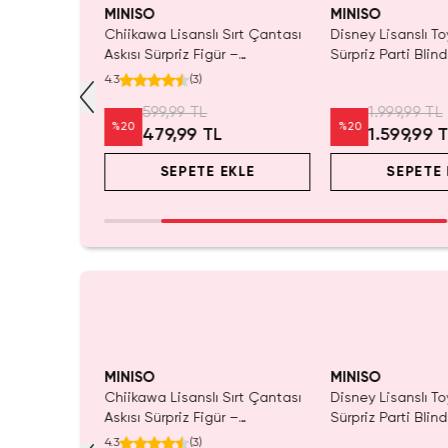
MINISO
MINISO
ı Çift Taraflı
Chiikawa Lisanslı Sırt Çantası
Disney Lisanslı To
Mavi 140 x
Askısı Sürpriz Figür –
Sürpriz Parti Blin
ada Konfor
Koleksiyonluk Blind Box
Koleksiyonluk Figü
4.3
(
3
)
Anahtarlık Aksesuar
599,99 TL
1.999,99 TL
%
20
%
20
L
479,99 TL
1.599,99 
EKLE
SEPETE EKLE
SEPETE 
MINISO
MINISO
ı Çift Taraflı
Chiikawa Lisanslı Sırt Çantası
Disney Lisanslı To
Mavi 140 x
Askısı Sürpriz Figür –
Sürpriz Parti Blin
ada Konfor
Koleksiyonluk Blind Box
Koleksiyonluk Figü
4.3
(
3
)