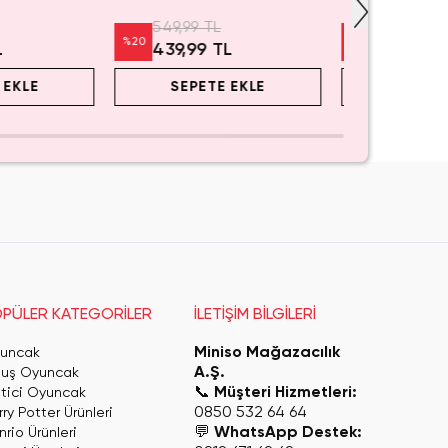
549,99 TL
999,99 TL
%
20
%
20
L
439,99 TL
799,99 
 EKLE
SEPETE EKLE
SEPET
PÜLER KATEGORİLER
İLETİŞİM BİLGİLERİ
Miniso Mağazacılık
uncak
A.Ş.
luş Oyuncak
📞
Müşteri Hizmetleri:
itici Oyuncak
0850 532 64 64
ry Potter Ürünleri
💬
WhatsApp Destek:
rio Ürünleri