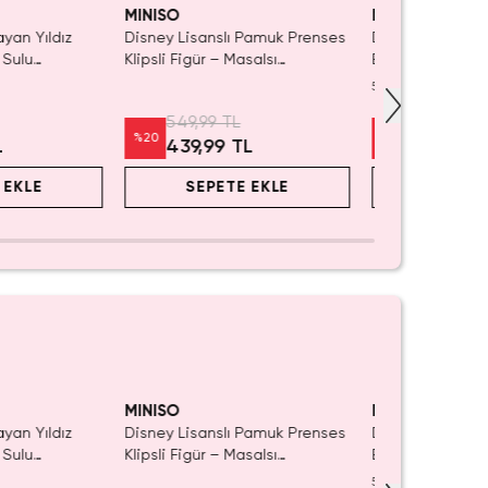
ın Al
MINISO
MINISO
ayan Yıldız
Disney Lisanslı Pamuk Prenses
Disney Lisanslı
 Sulu
Klipsli Figür – Masalsı
Blind Box – Sürp
ı 21 cm
Koleksiyon
Eğlenceli Sunu
5.0
(
1
)
549,99 TL
999,99 TL
%
20
%
20
L
439,99 TL
799,99 
 EKLE
SEPETE EKLE
SEPET
aldı.
ın Al
MINISO
MINISO
ayan Yıldız
Disney Lisanslı Pamuk Prenses
Disney Lisanslı
 Sulu
Klipsli Figür – Masalsı
Blind Box – Sürp
ı 21 cm
Koleksiyon
Eğlenceli Sunu
5.0
(
1
)