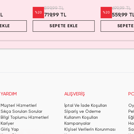
899,99 TL
699,99 TL
%
20
%
20
TL
719,99 TL
559,99 T
EKLE
SEPETE EKLE
SEPETE
YARDIM
ALIŞVERİŞ
PO
Müşteri Hizmetleri
İptal Ve İade Koşulları
Oy
Sıkça Sorulan Sorular
Sipariş ve Ödeme
Pe
Bilgi Toplumu Hizmetleri
Kullanım Koşulları
Eğ
Kariyer
Kampanyalar
Har
Giriş Yap
Kişisel Verilerin Korunması
San