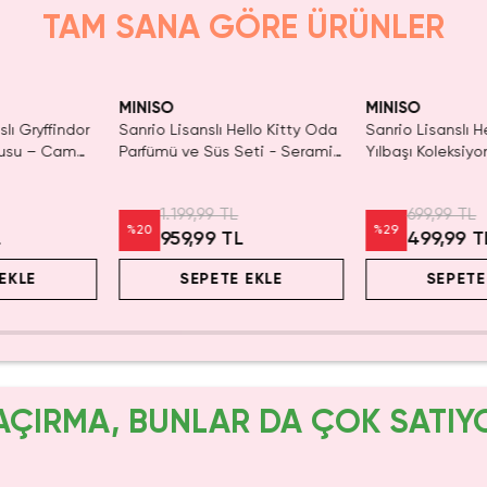
TAM SANA GÖRE ÜRÜNLER
aldı.
KAÇIRMA!
Tükeniyor!
Yalnızca 3 Adet 
n Al
Tükenmeden Sat
MINISO
MINISO
slı Gryffindor
Sanrio Lisanslı Hello Kitty Oda
Sanrio Lisanslı He
kusu – Cam
Parfümü ve Süs Seti - Seramik
Yılbaşı Koleksiy
buklu Cesur
Şişeli Dekoratif Oda Kokusu ve
Kokusu – Cam Şi
Figür
Çubuklu Ev Parf
1.199,99 TL
699,99 TL
%
20
%
29
L
959,99 TL
499,99 T
EKLE
SEPETE EKLE
SEPETE
AÇIRMA, BUNLAR DA ÇOK SATIY
Yalnızca 1 Adet K