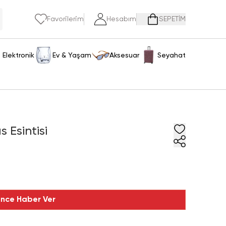
Favorilerim
Hesabım
SEPETİM
Elektronik
Ev & Yaşam
Aksesuar
Seyahat
Esintisi
ince Haber Ver