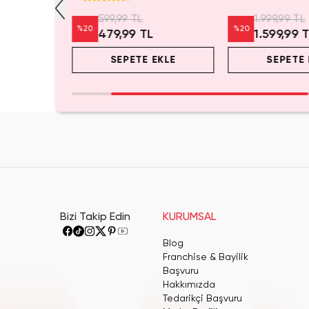
Anahtarlık Aksesuar
599,99 TL
1.999,99 TL
%
20
%
20
L
479,99 TL
1.599,99 
EKLE
SEPETE EKLE
SEPETE 
Bizi Takip Edin
KURUMSAL
Blog
Franchise & Bayilik
Başvuru
Hakkımızda
Tedarikçi Başvuru