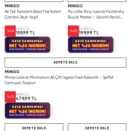
MINISO
MINISO
A6 Tek Katmanlı Basit File Kalem
My Little Pony Lisanslı Fluttershy
Çantası (Açık Yeşil)
Büyük Marker – Sevimli Renkli
Tasarım Kalın Uçlu Kalem 19.6 Cm
199,99 TL
249,99 TL
%
20
%
20
159,99 TL
199,99 TL
GECE KAMPANYASI
GECE KAMPANYASI
NET %20 İNDİRİM!
NET %20 İNDİRİM!
Sınırlı Sürelidir • Stoklarla Sınırlıdır
Sınırlı Sürelidir • Stoklarla Sınırlıdır
Hızlı Teslimat
SEPETE EKLE
MINISO
Miniso Lisanslı Minimalizm A6 Çift Izgara Fileli Kalemlik – Şeffaf
Fermuarlı Tasarım
599,99 TL
%
20
479,99 TL
GECE KAMPANYASI
NET %20 İNDİRİM!
Sınırlı Sürelidir • Stoklarla Sınırlıdır
Hızlı Teslimat
Yalnızca 2 Adet Kaldı.
Videolu Ürün
Tükenmeden Satın Al
SEPETE EKLE
SEPETE EKLE