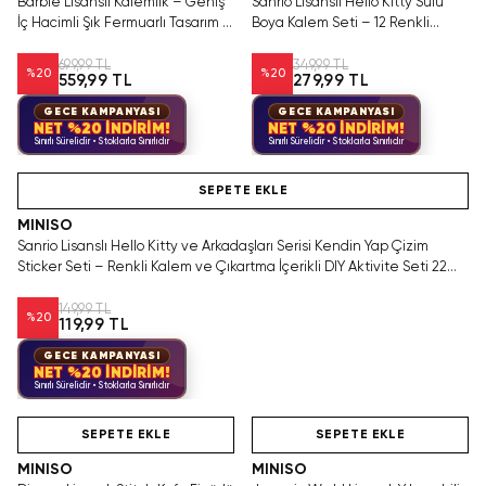
Barbie Lisanslı Kalemlik – Geniş
Sanrio Lisanslı Hello Kitty Sulu
İç Hacimli Şık Fermuarlı Tasarım 21
Boya Kalem Seti – 12 Renkli
Cm
Yıkanabilir 14,7 Cm
699,99 TL
349,99 TL
%
20
%
20
559,99 TL
279,99 TL
GECE KAMPANYASI
GECE KAMPANYASI
NET %20 İNDİRİM!
NET %20 İNDİRİM!
Sınırlı Sürelidir • Stoklarla Sınırlıdır
Sınırlı Sürelidir • Stoklarla Sınırlıdır
Yalnızca 3 Adet Kaldı. Tükenmeden Satın Al
SEPETE EKLE
MINISO
Sanrio Lisanslı Hello Kitty ve Arkadaşları Serisi Kendin Yap Çizim
Sticker Seti – Renkli Kalem ve Çıkartma İçerikli DIY Aktivite Seti 22
Cm
149,99 TL
%
20
119,99 TL
GECE KAMPANYASI
NET %20 İNDİRİM!
Sınırlı Sürelidir • Stoklarla Sınırlıdır
Hızlı Teslimat
Videolu Ürün
Hızlı Teslimat
SEPETE EKLE
SEPETE EKLE
MINISO
MINISO