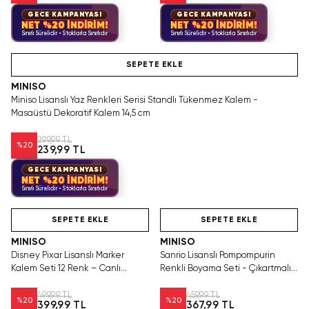
GECE KAMPANYASI
GECE KAMPANYASI
NET %20 İNDİRİM!
NET %20 İNDİRİM!
Sınırlı Sürelidir • Stoklarla Sınırlıdır
Sınırlı Sürelidir • Stoklarla Sınırlıdır
Hızlı Teslimat
SEPETE EKLE
MINISO
Miniso Lisanslı Yaz Renkleri Serisi Standlı Tükenmez Kalem -
Masaüstü Dekoratif Kalem 14,5 cm
299,99 TL
%
20
239,99 TL
GECE KAMPANYASI
NET %20 İNDİRİM!
Sınırlı Sürelidir • Stoklarla Sınırlıdır
Hızlı Teslimat
Hızlı Teslimat
Yalnızca 4 Adet Kaldı.
Tükenmeden Satın Al
SEPETE EKLE
SEPETE EKLE
MINISO
MINISO
Disney Pixar Lisanslı Marker
Sanrio Lisanslı Pompompurin
Kalem Seti 12 Renk – Canlı
Renkli Boyama Seti - Çıkartmalı
Boyama
ve Kalemli Çocuk Aktivite Seti
499,99 TL
459,99 TL
%
20
%
20
399,99 TL
367,99 TL