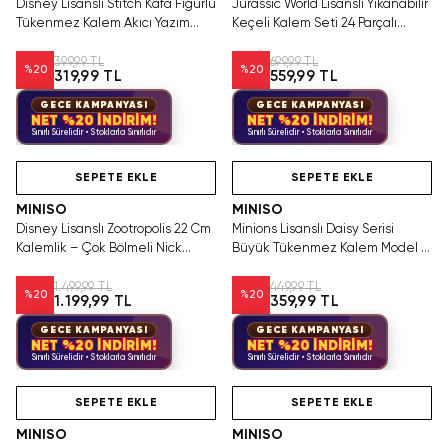
Disney Lisanslı Stitch Kafa Figürlü
Jurassic World Lisanslı Yıkanabilir
Tükenmez Kalem Akıcı Yazım
Keçeli Kalem Seti 24 Parçalı
1.0mm 14,5 Cm
Renkli Boyama Kalemi
399,99 TL
699,99 TL
%
20
%
20
319,99 TL
559,99 TL
GECE KAMPANYASI
GECE KAMPANYASI
NET %20 İNDİRİM!
NET %20 İNDİRİM!
Sınırlı Sürelidir • Stoklarla Sınırlıdır
Sınırlı Sürelidir • Stoklarla Sınırlıdır
Hızlı Teslimat
Videolu Ürün
Yalnızca 3 Adet Kaldı.
Hızlı Teslimat
Tükenmeden Satın Al
SEPETE EKLE
SEPETE EKLE
MINISO
MINISO
Disney Lisanslı Zootropolis 22 Cm
Minions Lisanslı Daisy Serisi
Kalemlik – Çok Bölmeli Nick
Büyük Tükenmez Kalem Model B
Wilde Model
14.5 Cm
1.499,99 TL
449,99 TL
%
20
%
20
1.199,99 TL
359,99 TL
GECE KAMPANYASI
GECE KAMPANYASI
NET %20 İNDİRİM!
NET %20 İNDİRİM!
Sınırlı Sürelidir • Stoklarla Sınırlıdır
Sınırlı Sürelidir • Stoklarla Sınırlıdır
Hızlı Teslimat
Videolu Ürün
Hızlı Teslimat
SEPETE EKLE
SEPETE EKLE
MINISO
MINISO