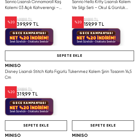
Sanrio Lisanslı Cinnamoroll Kaş
Sanrio Hello Kitty Lisanslı Kalem
Kalemi 03 Açık Kahverengi –
Ve Silgi Seti – Okul & Günlük
Doğal ve Belirgin Görünüm
Kullanım
499,99 TL
199,99 TL
%
20
%
20
399,99 TL
159,99 TL
GECE KAMPANYASI
GECE KAMPANYASI
NET %20 İNDİRİM!
NET %20 İNDİRİM!
Sınırlı Sürelidir • Stoklarla Sınırlıdır
Sınırlı Sürelidir • Stoklarla Sınırlıdır
Hızlı Teslimat
SEPETE EKLE
MINISO
Disney Lisanslı Stitch Kafa Figürlü Tükenmez Kalem Şirin Tasarım 14,5
Cm
399,99 TL
%
20
319,99 TL
GECE KAMPANYASI
NET %20 İNDİRİM!
Sınırlı Sürelidir • Stoklarla Sınırlıdır
Hızlı Teslimat
Videolu Ürün
Hızlı Teslimat
SEPETE EKLE
SEPETE EKLE
MINISO
MINISO