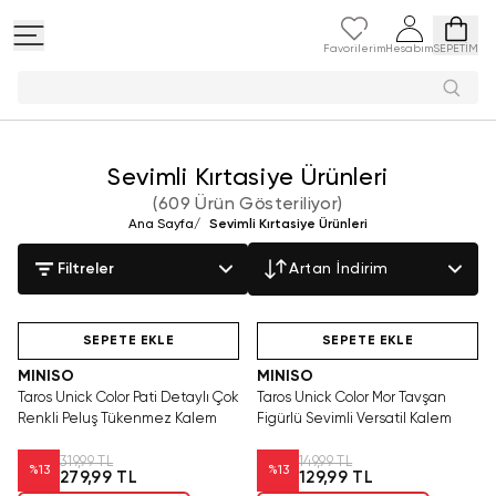
Favorilerim
Hesabım
SEPETİM
Peluş oyu
Sevimli Kırtasiye Ürünleri
(
609 Ürün Gösteriliyor
)
Ana Sayfa
/
Sevimli Kırtasiye Ürünleri
Filtreler
Artan İndirim
Teslimat
Tükeniyor!
Yalnızca 3 Adet Kaldı.
SAKIN KAÇIRMA!
Hızlı Teslim
Tükenmeden Satın Al
SEPETE EKLE
SEPETE EKLE
MINISO
MINISO
Taros Unick Color Pati Detaylı Çok
Taros Unick Color Mor Tavşan
Renkli Peluş Tükenmez Kalem
Figürlü Sevimli Versatil Kalem
319,99 TL
149,99 TL
%
13
%
13
279,99 TL
129,99 TL