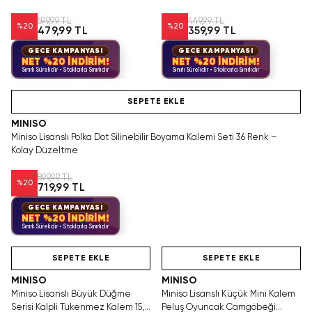
1.0mm 17,5 Cm
14.5 Cm
599,99 TL
449,99 TL
%
20
%
20
479,99 TL
359,99 TL
GECE KAMPANYASI
GECE KAMPANYASI
NET %20 İNDİRİM!
NET %20 İNDİRİM!
Sınırlı Sürelidir • Stoklarla Sınırlıdır
Sınırlı Sürelidir • Stoklarla Sınırlıdır
Hızlı Teslimat
SEPETE EKLE
MINISO
Miniso Lisanslı Polka Dot Silinebilir Boyama Kalemi Seti 36 Renk –
Kolay Düzeltme
899,99 TL
%
20
719,99 TL
GECE KAMPANYASI
NET %20 İNDİRİM!
Sınırlı Sürelidir • Stoklarla Sınırlıdır
Hızlı Teslimat
Videolu Ürün
Hızlı Teslimat
SEPETE EKLE
SEPETE EKLE
MINISO
MINISO
Miniso Lisanslı Büyük Düğme
Miniso Lisanslı Küçük Mini Kalem
Serisi Kalpli Tükenmez Kalem 15,5
Peluş Oyuncak Camgöbeği