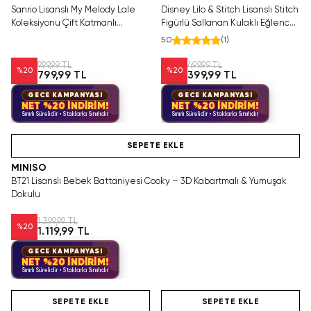
Sanrio Lisanslı My Melody Lale
Disney Lilo & Stitch Lisanslı Stitch
Koleksiyonu Çift Katmanlı
Figürlü Sallanan Kulaklı Eğlenceli
Kalemlik 21 Cm Şık Tasarım
Tükenmez Kalem
5.0
(
1
)
999,99 TL
499,99 TL
%
20
%
20
799,99 TL
399,99 TL
GECE KAMPANYASI
GECE KAMPANYASI
NET %20 İNDİRİM!
NET %20 İNDİRİM!
Sınırlı Sürelidir • Stoklarla Sınırlıdır
Sınırlı Sürelidir • Stoklarla Sınırlıdır
Videolu Ürün
SEPETE EKLE
MINISO
BT21 Lisanslı Bebek Battaniyesi Cooky – 3D Kabartmalı & Yumuşak
Dokulu
1.399,99 TL
%
20
1.119,99 TL
GECE KAMPANYASI
NET %20 İNDİRİM!
Sınırlı Sürelidir • Stoklarla Sınırlıdır
Hızlı Teslimat
Yalnızca 2 Adet Kaldı.
Hızlı Teslimat
Tükenmeden Satın Al
SEPETE EKLE
SEPETE EKLE