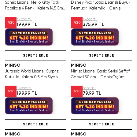
Sanrio Lisanslı Hello Kitty Tatlı
Disney Pixar Lotso Lisanslı Büyük
Fabrikası 4 Renkli Kalem 14,5 Cm
Fermuarlı Kalemlik – Geniş
– Pratik Tasarım
Hacimli ve Dayanıklı Okul
Çantası 20 Cm
249,99 TL
469,99 TL
%
20
%
20
199,99 TL
375,99 TL
GECE KAMPANYASI
GECE KAMPANYASI
NET %20 İNDİRİM!
NET %20 İNDİRİM!
Sınırlı Sürelidir • Stoklarla Sınırlıdır
Sınırlı Sürelidir • Stoklarla Sınırlıdır
Hızlı Teslimat
Hızlı Teslimat
SEPETE EKLE
SEPETE EKLE
MINISO
MINISO
Jurassic World Lisanslı Sürpriz
Miniso Lisanslı Basic Serisi Şeffaf
Kutu Jel Kalem 0.5 Mm Siyah
Cetvel 30 cm – Geniş Ölçüm
Mürekkep 14.7 Cm
Kırtasiye Ürünü
249,99 TL
99,99 TL
%
20
%
20
199,99 TL
79,99 TL
GECE KAMPANYASI
GECE KAMPANYASI
NET %20 İNDİRİM!
NET %20 İNDİRİM!
Sınırlı Sürelidir • Stoklarla Sınırlıdır
Sınırlı Sürelidir • Stoklarla Sınırlıdır
Hızlı Teslimat
Hızlı Teslimat
SEPETE EKLE
SEPETE EKLE
MINISO
MINISO