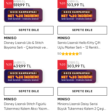
699,99 TL
129,99 TL
%
20
%
20
559,99 TL
103,99 TL
GECE KAMPANYASI
GECE KAMPANYASI
NET %20 İNDİRİM!
NET %20 İNDİRİM!
Sınırlı Sürelidir • Stoklarla Sınırlıdır
Sınırlı Sürelidir • Stoklarla Sınırlıdır
Hızlı Teslimat
Hızlı Teslimat
Yalnızca 3 Adet Kaldı.
Tükeniyor!
Tükenmeden Satın Al
SEPETE EKLE
SEPETE EKLE
MINISO
MINISO
Disney Lisanslı Lilo & Stitch
Sanrio Lisanslı Hello Kitty Çift
Boyama Seti - Çıkartmalı ve
Uçlu Marker Seti – 12 Renkli
Renkli Kalemli Çocuk Aktivite
Çizim Kalemi 15,5 Cm
5.0
(
1
)
Seti
549,99 TL
379,99 TL
%
20
%
20
439,99 TL
303,99 TL
GECE KAMPANYASI
GECE KAMPANYASI
NET %20 İNDİRİM!
NET %20 İNDİRİM!
Sınırlı Sürelidir • Stoklarla Sınırlıdır
Sınırlı Sürelidir • Stoklarla Sınırlıdır
Hızlı Teslimat
Videolu Ürün
Hızlı Teslimat
SEPETE EKLE
SEPETE EKLE
MINISO
MINISO
Disney Lisanslı Stitch Figürlü
Minions Lisanslı Daisy Serisi
Tükenmez Kalem Akıcı Yazım
Büyük Tükenmez Kalem 2 Çeşit