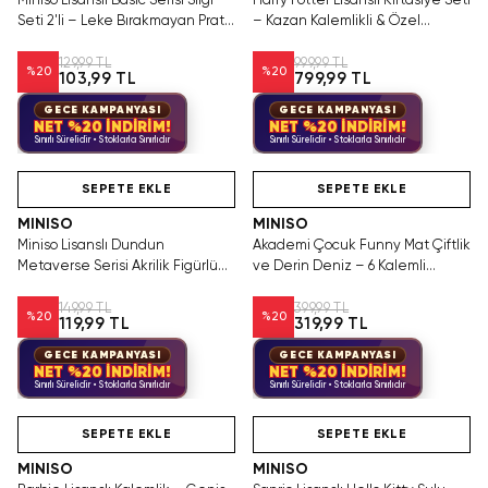
Miniso Lisanslı Basic Serisi Silgi
Harry Potter Lisanslı Kırtasiye Seti
Seti 2'li – Leke Bırakmayan Pratik
– Kazan Kalemlikli & Özel
Kırtasiye Ürünü
Tasarım
129,99 TL
999,99 TL
%
20
%
20
103,99 TL
799,99 TL
GECE KAMPANYASI
GECE KAMPANYASI
NET %20 İNDİRİM!
NET %20 İNDİRİM!
Sınırlı Sürelidir • Stoklarla Sınırlıdır
Sınırlı Sürelidir • Stoklarla Sınırlıdır
Hızlı Teslimat
Hızlı Teslimat
Yalnızca 2 Adet Kaldı.
Tükenmeden Satın Al
SEPETE EKLE
SEPETE EKLE
MINISO
MINISO
Miniso Lisanslı Dundun
Akademi Çocuk Funny Mat Çiftlik
Metaverse Serisi Akrilik Figürlü
ve Derin Deniz – 6 Kalemli
Jel Kalem 0.5 Mm (Tek Adet)
Silinebilir Boyama Matı
149,99 TL
399,99 TL
%
20
%
20
119,99 TL
319,99 TL
GECE KAMPANYASI
GECE KAMPANYASI
NET %20 İNDİRİM!
NET %20 İNDİRİM!
Sınırlı Sürelidir • Stoklarla Sınırlıdır
Sınırlı Sürelidir • Stoklarla Sınırlıdır
Hızlı Teslimat
Videolu Ürün
Yalnızca 4 Adet Kaldı.
Hızlı Teslimat
Tükenmeden Satın Al
SEPETE EKLE
SEPETE EKLE
MINISO
MINISO