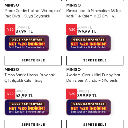
MINISO
MINISO
Pierre Cardin Lipliner Waterproof
Miniso Lisanslı Minimalism A5 Tek
Red Diva – Suya Dayanıklı
Katlı File Kalemlik 23 Cm – 4
Dudak Kalemi
Renk Asorti
109,99 TL
249,99 TL
%
20
%
20
87,99 TL
199,99 TL
GECE KAMPANYASI
GECE KAMPANYASI
NET %20 İNDİRİM!
NET %20 İNDİRİM!
Sınırlı Sürelidir • Stoklarla Sınırlıdır
Sınırlı Sürelidir • Stoklarla Sınırlıdır
Videolu Ürün
Hızlı Teslimat
Hızlı Teslimat
SEPETE EKLE
SEPETE EKLE
MINISO
MINISO
Timon Sanrio Lisanslı Yuvarlak
Akademi Çocuk Mini Funny Mat
Çift Bıçaklı Kalemtıraş
Denizlerin Altında – 6 Kalemli
Aktivite Seti
79,99 TL
499,99 TL
%
20
%
20
63,99 TL
399,99 TL
GECE KAMPANYASI
GECE KAMPANYASI
NET %20 İNDİRİM!
NET %20 İNDİRİM!
Sınırlı Sürelidir • Stoklarla Sınırlıdır
Sınırlı Sürelidir • Stoklarla Sınırlıdır
Videolu Ürün
SEPETE EKLE
SEPETE EKLE