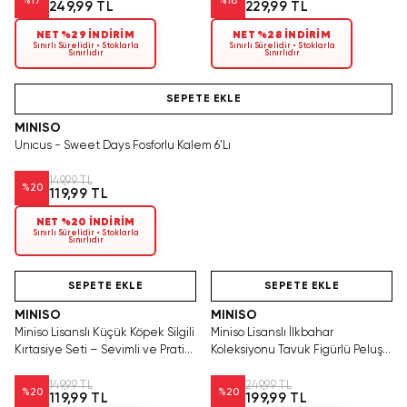
%
17
%
18
249,99 TL
229,99 TL
NET %29 İNDİRİM
NET %28 İNDİRİM
Sınırlı Sürelidir • Stoklarla
Sınırlı Sürelidir • Stoklarla
Sınırlıdır
Sınırlıdır
Hızlı Teslimat
SEPETE EKLE
MINISO
Unıcus - Sweet Days Fosforlu Kalem 6'Lı
149,99 TL
%
20
119,99 TL
NET %20 İNDİRİM
Sınırlı Sürelidir • Stoklarla
Sınırlıdır
Hızlı Teslimat
Hızlı Teslimat
Yalnızca 2 Adet Kaldı.
Yalnızca 1 Adet Kaldı.
Tükenmeden Satın Al
Tükenmeden Satın Al
SEPETE EKLE
SEPETE EKLE
MINISO
MINISO
Miniso Lisanslı Küçük Köpek Silgili
Miniso Lisanslı İlkbahar
Kırtasiye Seti – Sevimli ve Pratik
Koleksiyonu Tavuk Figürlü Peluş
Tasarım
Kalemlik 22x10 Cm
149,99 TL
249,99 TL
%
20
%
20
119,99 TL
199,99 TL