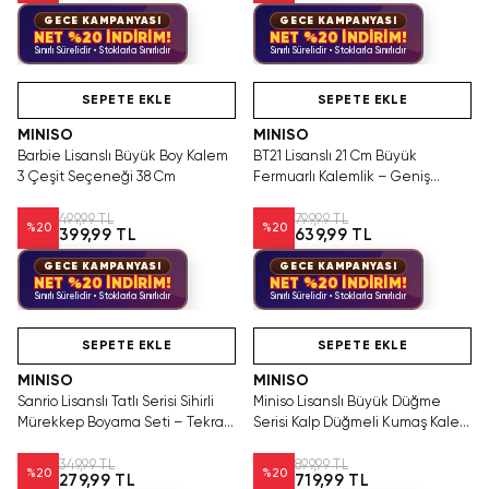
GECE KAMPANYASI
GECE KAMPANYASI
NET %20 İNDİRİM!
NET %20 İNDİRİM!
Sınırlı Sürelidir • Stoklarla Sınırlıdır
Sınırlı Sürelidir • Stoklarla Sınırlıdır
Videolu Ürün
Hızlı Teslimat
Videolu Ürün
SEPETE EKLE
SEPETE EKLE
MINISO
MINISO
Barbie Lisanslı Büyük Boy Kalem
BT21 Lisanslı 21 Cm Büyük
3 Çeşit Seçeneği 38 Cm
Fermuarlı Kalemlik – Geniş
Hacimli 7 Farklı Model
499,99 TL
799,99 TL
%
20
%
20
399,99 TL
639,99 TL
GECE KAMPANYASI
GECE KAMPANYASI
NET %20 İNDİRİM!
NET %20 İNDİRİM!
Sınırlı Sürelidir • Stoklarla Sınırlıdır
Sınırlı Sürelidir • Stoklarla Sınırlıdır
Hızlı Teslimat
Yalnızca 4 Adet Kaldı.
Hızlı Teslimat
Tükenmeden Satın Al
SEPETE EKLE
SEPETE EKLE
MINISO
MINISO
Sanrio Lisanslı Tatlı Serisi Sihirli
Miniso Lisanslı Büyük Düğme
Mürekkep Boyama Seti – Tekrar
Serisi Kalp Düğmeli Kumaş Kalem
Kullanılabilir Suyla Boyama Kitabı
Kutusu 21 Cm – Geniş Hacimli
ve Kalem Seti 15 Cm
349,99 TL
899,99 TL
%
20
%
20
279,99 TL
719,99 TL