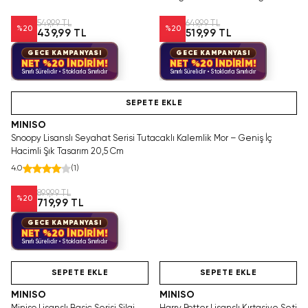
Yazım 1.0mm 17,5 Cm
Boyama Kalemi 13 Cm
549,99 TL
649,99 TL
%
20
%
20
439,99 TL
519,99 TL
GECE KAMPANYASI
GECE KAMPANYASI
NET %20 İNDİRİM!
NET %20 İNDİRİM!
Sınırlı Sürelidir • Stoklarla Sınırlıdır
Sınırlı Sürelidir • Stoklarla Sınırlıdır
Hızlı Teslimat
SEPETE EKLE
MINISO
Snoopy Lisanslı Seyahat Serisi Tutacaklı Kalemlik Mor – Geniş İç
Hacimli Şık Tasarım 20,5 Cm
4.0
(
1
)
899,99 TL
%
20
719,99 TL
GECE KAMPANYASI
NET %20 İNDİRİM!
Sınırlı Sürelidir • Stoklarla Sınırlıdır
Hızlı Teslimat
Videolu Ürün
Hızlı Teslimat
SEPETE EKLE
SEPETE EKLE
MINISO
MINISO