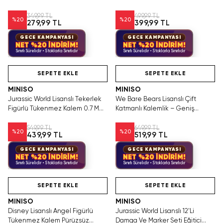
Cm – Sevimli Tasarım
Penguen – Yumuşak Figür 17Cm
349,99 TL
499,99 TL
%
20
%
20
279,99 TL
399,99 TL
GECE KAMPANYASI
GECE KAMPANYASI
NET %20 İNDİRİM!
NET %20 İNDİRİM!
Sınırlı Sürelidir • Stoklarla Sınırlıdır
Sınırlı Sürelidir • Stoklarla Sınırlıdır
Hızlı Teslimat
Hızlı Teslimat
Yalnızca 2 Adet Kaldı.
Tükenmeden Satın Al
SEPETE EKLE
SEPETE EKLE
MINISO
MINISO
Jurassic World Lisanslı Tekerlek
We Bare Bears Lisanslı Çift
Figürlü Tükenmez Kalem 0.7 Mm
Katmanlı Kalemlik – Geniş
– Eğlenceli Tasarım
Hacimli Düzenleyici
549,99 TL
649,99 TL
%
20
%
20
439,99 TL
519,99 TL
GECE KAMPANYASI
GECE KAMPANYASI
NET %20 İNDİRİM!
NET %20 İNDİRİM!
Sınırlı Sürelidir • Stoklarla Sınırlıdır
Sınırlı Sürelidir • Stoklarla Sınırlıdır
Hızlı Teslimat
Videolu Ürün
Hızlı Teslimat
SEPETE EKLE
SEPETE EKLE
MINISO
MINISO
Disney Lisanslı Angel Figürlü
Jurassic World Lisanslı 12'Li
Tükenmez Kalem Pürüzsüz
Damga Ve Marker Seti Eğitici