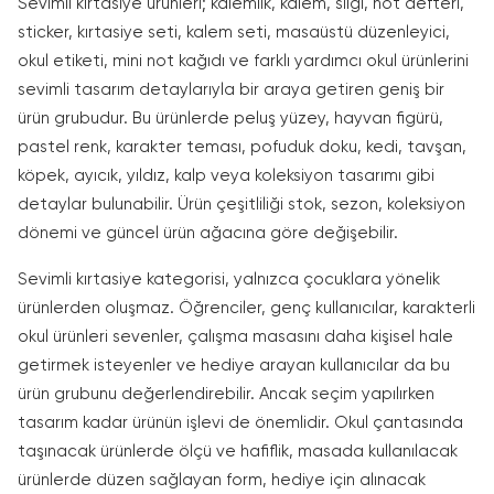
Sevimli kırtasiye ürünleri; kalemlik, kalem, silgi, not defteri,
sticker, kırtasiye seti, kalem seti, masaüstü düzenleyici,
okul etiketi, mini not kağıdı ve farklı yardımcı okul ürünlerini
sevimli tasarım detaylarıyla bir araya getiren geniş bir
ürün grubudur. Bu ürünlerde peluş yüzey, hayvan figürü,
pastel renk, karakter teması, pofuduk doku, kedi, tavşan,
köpek, ayıcık, yıldız, kalp veya koleksiyon tasarımı gibi
detaylar bulunabilir. Ürün çeşitliliği stok, sezon, koleksiyon
dönemi ve güncel ürün ağacına göre değişebilir.
Sevimli kırtasiye kategorisi, yalnızca çocuklara yönelik
ürünlerden oluşmaz. Öğrenciler, genç kullanıcılar, karakterli
okul ürünleri sevenler, çalışma masasını daha kişisel hale
getirmek isteyenler ve hediye arayan kullanıcılar da bu
ürün grubunu değerlendirebilir. Ancak seçim yapılırken
tasarım kadar ürünün işlevi de önemlidir. Okul çantasında
taşınacak ürünlerde ölçü ve hafiflik, masada kullanılacak
ürünlerde düzen sağlayan form, hediye için alınacak