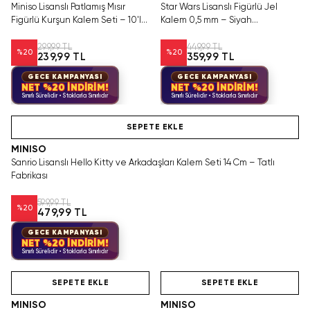
Miniso Lisanslı Patlamış Mısır
Star Wars Lisanslı Figürlü Jel
Figürlü Kurşun Kalem Seti – 10'lu
Kalem 0,5 mm – Siyah
Paket – Eğlenceli Kırtasiye
Mürekkepli
299,99 TL
449,99 TL
%
20
%
20
239,99 TL
359,99 TL
GECE KAMPANYASI
GECE KAMPANYASI
NET %20 İNDİRİM!
NET %20 İNDİRİM!
Sınırlı Sürelidir • Stoklarla Sınırlıdır
Sınırlı Sürelidir • Stoklarla Sınırlıdır
Hızlı Teslimat
SEPETE EKLE
MINISO
Sanrio Lisanslı Hello Kitty ve Arkadaşları Kalem Seti 14 Cm – Tatlı
Fabrikası
599,99 TL
%
20
479,99 TL
GECE KAMPANYASI
NET %20 İNDİRİM!
Sınırlı Sürelidir • Stoklarla Sınırlıdır
Hızlı Teslimat
Videolu Ürün
Tükeniyor!
Hızlı Teslimat
SEPETE EKLE
SEPETE EKLE
MINISO
MINISO