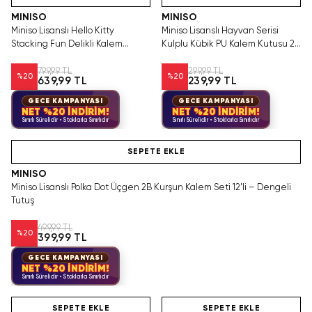
MINISO
MINISO
Miniso Lisanslı Hello Kitty
Miniso Lisanslı Hayvan Serisi
Stacking Fun Delikli Kalem
Kulplu Kübik PU Kalem Kutusu 20
Kutusu 21,5 Cm – Geniş Hacimli
Cm – Mavi
799,99 TL
299,99 TL
%
20
%
20
639,99 TL
239,99 TL
GECE KAMPANYASI
GECE KAMPANYASI
NET %20 İNDİRİM!
NET %20 İNDİRİM!
Sınırlı Sürelidir • Stoklarla Sınırlıdır
Sınırlı Sürelidir • Stoklarla Sınırlıdır
Hızlı Teslimat
SEPETE EKLE
MINISO
Miniso Lisanslı Polka Dot Üçgen 2B Kurşun Kalem Seti 12’li – Dengeli
Tutuş
499,99 TL
%
20
399,99 TL
GECE KAMPANYASI
NET %20 İNDİRİM!
Sınırlı Sürelidir • Stoklarla Sınırlıdır
Hızlı Teslimat
Hızlı Teslimat
SEPETE EKLE
SEPETE EKLE