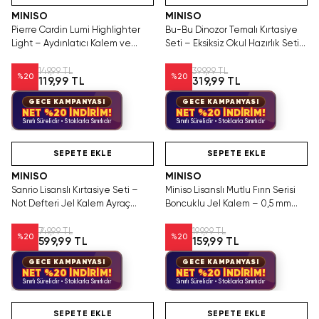
MINISO
MINISO
Pierre Cardin Lumi Highlighter
Bu-Bu Dinozor Temalı Kırtasiye
Light – Aydınlatıcı Kalem ve
Seti – Eksiksiz Okul Hazırlık Seti
Doğal Işıltı
(Kalem, Silgi, Cetvel)
149,99 TL
399,99 TL
%
20
%
20
119,99 TL
319,99 TL
GECE KAMPANYASI
GECE KAMPANYASI
NET %20 İNDİRİM!
NET %20 İNDİRİM!
Sınırlı Sürelidir • Stoklarla Sınırlıdır
Sınırlı Sürelidir • Stoklarla Sınırlıdır
Videolu Ürün
Hızlı Teslimat
Videolu Ürün
SEPETE EKLE
SEPETE EKLE
MINISO
MINISO
Sanrio Lisanslı Kırtasiye Seti –
Miniso Lisanslı Mutlu Fırın Serisi
Not Defteri Jel Kalem Ayraç
Boncuklu Jel Kalem – 0,5 mm
İçerikli Çanta Kutulu Okul Seti
Siyah
749,99 TL
199,99 TL
%
20
%
20
599,99 TL
159,99 TL
GECE KAMPANYASI
GECE KAMPANYASI
NET %20 İNDİRİM!
NET %20 İNDİRİM!
Sınırlı Sürelidir • Stoklarla Sınırlıdır
Sınırlı Sürelidir • Stoklarla Sınırlıdır
Hızlı Teslimat
Hızlı Teslimat
SEPETE EKLE
SEPETE EKLE