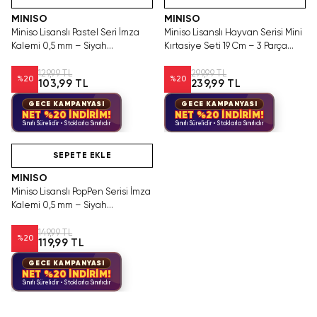
MINISO
MINISO
Miniso Lisanslı Pastel Seri İmza
Miniso Lisanslı Hayvan Serisi Mini
Kalemi 0,5 mm – Siyah
Kırtasiye Seti 19 Cm – 3 Parça
Mürekkepli Mor Gövde
Pembe
129,99 TL
299,99 TL
%
20
%
20
103,99 TL
239,99 TL
GECE KAMPANYASI
GECE KAMPANYASI
NET %20 İNDİRİM!
NET %20 İNDİRİM!
Sınırlı Sürelidir • Stoklarla Sınırlıdır
Sınırlı Sürelidir • Stoklarla Sınırlıdır
Hızlı Teslimat
SEPETE EKLE
MINISO
Miniso Lisanslı PopPen Serisi İmza
Kalemi 0,5 mm – Siyah
Mürekkepli Pembe Gövde
149,99 TL
%
20
119,99 TL
GECE KAMPANYASI
NET %20 İNDİRİM!
Sınırlı Sürelidir • Stoklarla Sınırlıdır