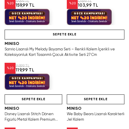
199,99 TL
129,99 TL
%
20
%
20
159,99 TL
103,99 TL
GECE KAMPANYASI
GECE KAMPANYASI
NET %20 İNDİRİM!
NET %20 İNDİRİM!
Sınırlı Sürelidir • Stoklarla Sınırlıdır
Sınırlı Sürelidir • Stoklarla Sınırlıdır
Hızlı Teslimat
SEPETE EKLE
MINISO
Sanrio Lisanslı My Melody Boyama Seti – Renkli Kalem İçerikli ve
Koleksiyonluk Kart Tasarımlı Çocuk Aktivite Seti 27 Cm
149,99 TL
%
20
119,99 TL
GECE KAMPANYASI
NET %20 İNDİRİM!
Sınırlı Sürelidir • Stoklarla Sınırlıdır
Hızlı Teslimat
Hızlı Teslimat
Yalnızca 2 Adet Kaldı.
Tükenmeden Satın Al
SEPETE EKLE
SEPETE EKLE
MINISO
MINISO
Disney Lisanslı Stitch Dönen
We Baby Bears Lisanslı Karakterli
Figürlü Metal Kalem Premium
Jel Kalem
Tasarım 15,5 Cm