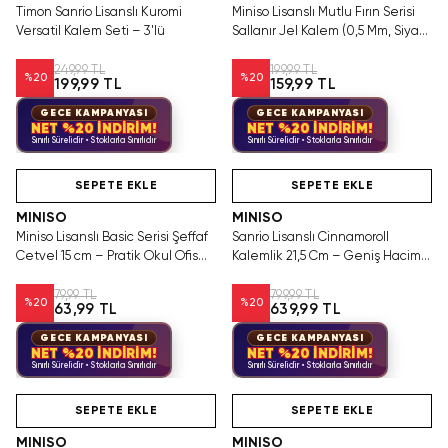
Timon Sanrio Lisanslı Kuromi
Miniso Lisanslı Mutlu Fırın Serisi
Versatil Kalem Seti – 3'lü
Sallanır Jel Kalem (0,5 Mm, Siyah)
– 3 Çeşitli Model Seti
249,99 TL
199,99 TL
%
20
%
20
199,99 TL
159,99 TL
GECE KAMPANYASI
GECE KAMPANYASI
NET %20 İNDİRİM!
NET %20 İNDİRİM!
Sınırlı Sürelidir • Stoklarla Sınırlıdır
Sınırlı Sürelidir • Stoklarla Sınırlıdır
Hızlı Teslimat
Videolu Ürün
Hızlı Teslimat
SEPETE EKLE
SEPETE EKLE
MINISO
MINISO
Miniso Lisanslı Basic Serisi Şeffaf
Sanrio Lisanslı Cinnamoroll
Cetvel 15 cm – Pratik Okul Ofis
Kalemlik 21,5 Cm – Geniş Hacimli
Kırtasiye Ürünü
Masa Düzenleyici
79,99 TL
799,99 TL
%
20
%
20
63,99 TL
639,99 TL
GECE KAMPANYASI
GECE KAMPANYASI
NET %20 İNDİRİM!
NET %20 İNDİRİM!
Sınırlı Sürelidir • Stoklarla Sınırlıdır
Sınırlı Sürelidir • Stoklarla Sınırlıdır
Hızlı Teslimat
Hızlı Teslimat
SEPETE EKLE
SEPETE EKLE
MINISO
MINISO