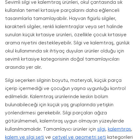
Sevimli silgi ve kalemtıraş ürünleri, okul çantasında sık
kullanılan temel kırtasiye parçalarını daha eğlenceli
tasarımlarla tamamlayabilir. Hayvan figürlü silgiler,
karakterli silgiler, renkli kalemtıraşlar veya set halinde
sunulan küçük kırtasiye ürünleri, özellikle çocuk kırtasiye
arama niyetini destekleyebilir. Silgi ve kalemtıraş, günlük
okul kullanımında sık ihtiyaç duyulan ürünler olduğu için
sevimli kırtasiye kategorisinin doğal tamamlayıcıları
arasında yer alır.
Silgi seçerken silginin boyutu, materyali, küçük parça
içerip içermediği ve çocuğun yaşına uygunluğu kontrol
edilmelidir. Kalemtıraş ürünlerinde keskin bölüm
bulunabileceği için küçük yaş gruplarında yetişkin
yönlendirmesi gerekebilir. Silgi parçaları ağıza
götürülmemeli, kalemtıraş uygun olmayan yüzeylerde
kullanılmamalıdır. Tamamlayıcı ürünler için
silgi
,
kalemtıraş
,
kalem ve silgi seti
ve
cetvel ve geometri seti
kategorileri