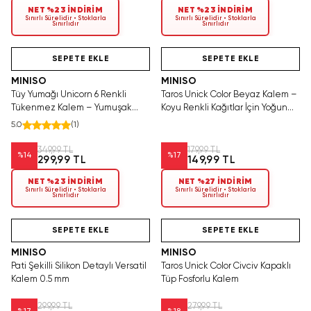
NET %23 İNDİRİM
NET %23 İNDİRİM
Sınırlı Sürelidir • Stoklarla
Sınırlı Sürelidir • Stoklarla
Sınırlıdır
Sınırlıdır
Teslimat
Yalnızca 1 Adet Kaldı.
Hızlı Teslimat
Tükenmeden Satın Al
SEPETE EKLE
SEPETE EKLE
MINISO
MINISO
Tüy Yumağı Unicorn 6 Renkli
Taros Unick Color Beyaz Kalem –
Tükenmez Kalem – Yumuşak
Koyu Renkli Kağıtlar İçin Yoğun
Dokulu
Örtücü Jel Kalem
5.0
(
1
)
349,99 TL
179,99 TL
%
14
%
17
299,99 TL
149,99 TL
NET %23 İNDİRİM
NET %27 İNDİRİM
Sınırlı Sürelidir • Stoklarla
Sınırlı Sürelidir • Stoklarla
Sınırlıdır
Sınırlıdır
Yalnızca 2 Adet Kaldı.
Videolu Ürün
Hızlı Teslimat
Tükenmeden Satın Al
SEPETE EKLE
SEPETE EKLE
MINISO
MINISO
Pati Şekilli Silikon Detaylı Versatil
Taros Unick Color Civciv Kapaklı
Kalem 0.5 mm
Tüp Fosforlu Kalem
299,99 TL
279,99 TL