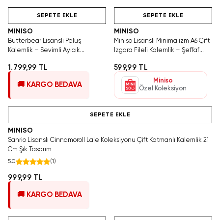
Hızlı Teslimat
Hızlı Teslimat
SEPETE EKLE
SEPETE EKLE
MINISO
MINISO
Butterbear Lisanslı Peluş
Miniso Lisanslı Minimalizm A6 Çift
Kalemlik – Sevimli Ayıcık
Izgara Fileli Kalemlik – Şeffaf
Tasarımlı Kırtasiye Düzenleyici
Fermuarlı Tasarım
1.799,99 TL
599,99 TL
22 Cm
Miniso
🚚 KARGO BEDAVA
Özel Koleksiyon
Hızlı Teslimat
SEPETE EKLE
MINISO
Sanrio Lisanslı Cinnamoroll Lale Koleksiyonu Çift Katmanlı Kalemlik 21
Cm Şık Tasarım
5.0
(
1
)
999,99 TL
🚚 KARGO BEDAVA
Hızlı Teslimat
Videolu Ürün
Hızlı Teslimat