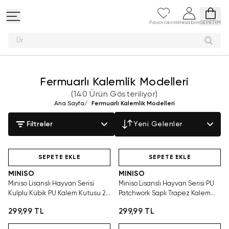
Favorilerim
Hesabım
SEPETİM
Peluş oyun
Fermuarlı Kalemlik Modelleri
(
140 Ürün Gösteriliyor
)
Ana Sayfa
/
Fermuarlı Kalemlik Modelleri
Filtreler
Yeni Gelenler
Hızlı Teslimat
Hızlı Teslimat
SEPETE EKLE
SEPETE EKLE
MINISO
MINISO
Miniso Lisanslı Hayvan Serisi
Miniso Lisanslı Hayvan Serisi PU
Kulplu Kübik PU Kalem Kutusu 20
Patchwork Saplı Trapez Kalem
Cm – Mavi
Kutusu 20 Cm – Sevimli Tasarım
299,99 TL
299,99 TL
Hızlı Teslimat
Hızlı Teslimat