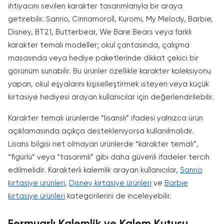
ihtiyacını sevilen karakter tasarımlarıyla bir araya
getirebilir. Sanrio, Cinnamoroll, Kuromi, My Melody, Barbie,
Disney, BT21, Butterbear, We Bare Bears veya farklı
karakter temalı modeller; okul çantasında, çalışma
masasında veya hediye paketlerinde dikkat çekici bir
görünüm sunabilir. Bu ürünler özellikle karakter koleksiyonu
yapan, okul eşyalarını kişiselleştirmek isteyen veya küçük
kırtasiye hediyesi arayan kullanıcılar için değerlendirilebilir.
Karakter temalı ürünlerde “lisanslı” ifadesi yalnızca ürün
açıklamasında açıkça destekleniyorsa kullanılmalıdır.
Lisans bilgisi net olmayan ürünlerde “karakter temalı”,
“figürlü” veya “tasarımlı” gibi daha güvenli ifadeler tercih
edilmelidir. Karakterli kalemlik arayan kullanıcılar,
Sanrio
kırtasiye ürünleri
,
Disney kırtasiye ürünleri
ve
Barbie
kırtasiye ürünleri
kategorilerini de inceleyebilir.