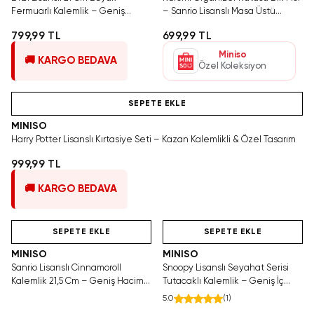
Fermuarlı Kalemlik – Geniş
– Sanrio Lisanslı Masa Üstü
Hacimli 7 Farklı Model
Kalemlik & Düzenleyici
799,99 TL
699,99 TL
Miniso
🚚 KARGO BEDAVA
Özel Koleksiyon
Hızlı Teslimat
SEPETE EKLE
MINISO
Harry Potter Lisanslı Kırtasiye Seti – Kazan Kalemlikli & Özel Tasarım
999,99 TL
🚚 KARGO BEDAVA
Hızlı Teslimat
Videolu Ürün
Hızlı Teslimat
SEPETE EKLE
SEPETE EKLE
MINISO
MINISO
Sanrio Lisanslı Cinnamoroll
Snoopy Lisanslı Seyahat Serisi
Kalemlik 21,5 Cm – Geniş Hacimli
Tutacaklı Kalemlik – Geniş İç
Masa Düzenleyici
Hacimli Pembe Model 20,5 Cm
5.0
(
1
)