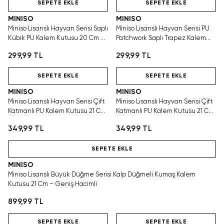
SEPETE EKLE
SEPETE EKLE
MINISO
MINISO
Miniso Lisanslı Hayvan Serisi Saplı
Miniso Lisanslı Hayvan Serisi PU
Kübik PU Kalem Kutusu 20 Cm –
Patchwork Saplı Trapez Kalem
Pembe
Kutusu 20 Cm – Sevimli Tasarım
299,99 TL
299,99 TL
Hızlı Teslimat
Hızlı Teslimat
SEPETE EKLE
SEPETE EKLE
MINISO
MINISO
Miniso Lisanslı Hayvan Serisi Çift
Miniso Lisanslı Hayvan Serisi Çift
Katmanlı PU Kalem Kutusu 21 Cm
Katmanlı PU Kalem Kutusu 21 Cm
– Yumuşak Tasarım
– Yumuşak Tasarım
349,99 TL
349,99 TL
Hızlı Teslimat
SEPETE EKLE
MINISO
Miniso Lisanslı Büyük Düğme Serisi Kalp Düğmeli Kumaş Kalem
Kutusu 21 Cm – Geniş Hacimli
899,99 TL
Hızlı Teslimat
Hızlı Teslimat
SEPETE EKLE
SEPETE EKLE