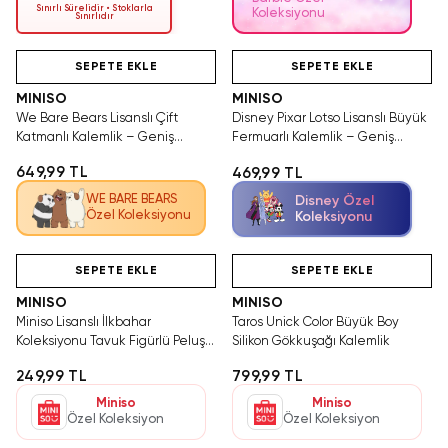
Sınırlı Sürelidir • Stoklarla
Koleksiyonu
Sınırlıdır
Hızlı Teslimat
Yalnızca 2 Adet Kaldı.
Videolu Ürün
Tükenmeden Satın Al
SEPETE EKLE
SEPETE EKLE
MINISO
MINISO
We Bare Bears Lisanslı Çift
Disney Pixar Lotso Lisanslı Büyük
Katmanlı Kalemlik – Geniş
Fermuarlı Kalemlik – Geniş
Hacimli Düzenleyici
Hacimli ve Dayanıklı Okul
649,99 TL
469,99 TL
Çantası 20 Cm
WE BARE BEARS
Disney Özel
Özel Koleksiyonu
Koleksiyonu
Videolu Ürün
Hızlı Teslimat
Hızlı Teslimat
Ya
T
SEPETE EKLE
SEPETE EKLE
MINISO
MINISO
Miniso Lisanslı İlkbahar
Taros Unick Color Büyük Boy
Koleksiyonu Tavuk Figürlü Peluş
Silikon Gökkuşağı Kalemlik
Kalemlik 22x10 Cm
249,99 TL
799,99 TL
Miniso
Miniso
Özel Koleksiyon
Özel Koleksiyon
Hızlı Teslimat