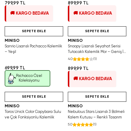
799,99 TL
899,99 TL
🚚 KARGO BEDAVA
🚚 KARGO BEDAVA
Hızlı Teslimat
Videolu Ürün
Yalnızca 1 Adet Kaldı.
Hızlı Teslimat
Tükenmeden Satın Al
SEPETE EKLE
SEPETE EKLE
MINISO
MINISO
Sanrio Lisanslı Pochacco Kalemlik
Snoopy Lisanslı Seyahat Serisi
– Yeşil
Tutacaklı Kalemlik Mor – Geniş İç
Hacimli Şık Tasarım 20,5 Cm
4.0
(
1
)
699,99 TL
899,99 TL
Pochacco Özel
🚚 KARGO BEDAVA
Koleksiyonu
Hızlı Teslimat
Tükeniyor!
Hızlı Teslimat
SEPETE EKLE
SEPETE EKLE
MINISO
MINISO
Taros Unick Color Capybara Sulu
Nebulous Stars Lisanslı 3 Bölmeli
ve Çok Fonksiyonlu Kalemlik
Kalem Kutusu – Renkli Tasarım
5.0
(
1
)