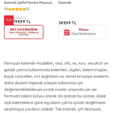
Kalemlik Şeffaf Pembe Masaüstü
Kalemlik
Organizer 12 Cm
5.0
(
2
)
299,99 TL
%
33
199,99 TL
389,99 TL
NET %33 İNDİRİM
Miniso
Sınırlı Sürelidir • Stoklarla
Özel Koleksiyon
Sınırlıdır
Fermuarlı kalemlik modelleri, okul, ofis, ev, kurs, seyahat ve
günlük çanta kullanımında kalemleri, silgileri, kalemtıraşları,
küçük cetvelleri, not kağıtlarını ve temel kırtasiye ürünlerini
daha düzenli taşımak isteyen kullanıcılar için
değerlendirilebilecek pratik ürünler arasında yer alır.
Fermuarlı kalem kutusu olarak da aranan bu ürünler, klasik
açık kalemliklere göre eşyaların çanta içinde dağılmasını
azaltmaya yardımcı olabilir. Tek bölmeli, çift fermuarlı,