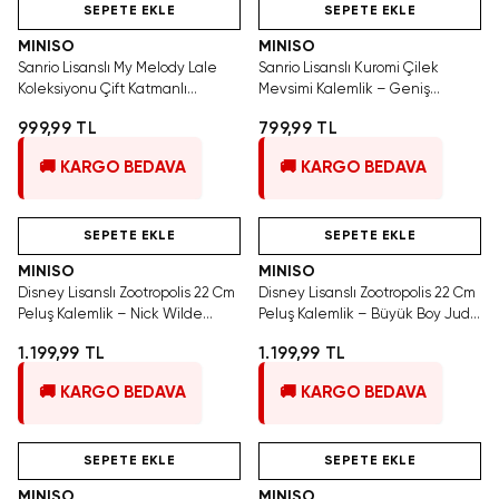
SEPETE EKLE
SEPETE EKLE
MINISO
MINISO
Sanrio Lisanslı My Melody Lale
Sanrio Lisanslı Kuromi Çilek
Koleksiyonu Çift Katmanlı
Mevsimi Kalemlik – Geniş
Kalemlik 21 Cm Şık Tasarım
Hacimli Şık Tasarım 21 Cm
999,99 TL
799,99 TL
🚚 KARGO BEDAVA
🚚 KARGO BEDAVA
Hızlı Teslimat
Videolu Ürün
Hızlı Teslimat
SEPETE EKLE
SEPETE EKLE
MINISO
MINISO
Disney Lisanslı Zootropolis 22 Cm
Disney Lisanslı Zootropolis 22 Cm
Peluş Kalemlik – Nick Wilde
Peluş Kalemlik – Büyük Boy Judy
Büyük Boy
Hopps
1.199,99 TL
1.199,99 TL
🚚 KARGO BEDAVA
🚚 KARGO BEDAVA
Hızlı Teslimat
Videolu Ürün
Yalnızca 2 Adet Kaldı.
Hızlı Teslimat
Tükenmeden Satın Al
SEPETE EKLE
SEPETE EKLE
MINISO
MINISO