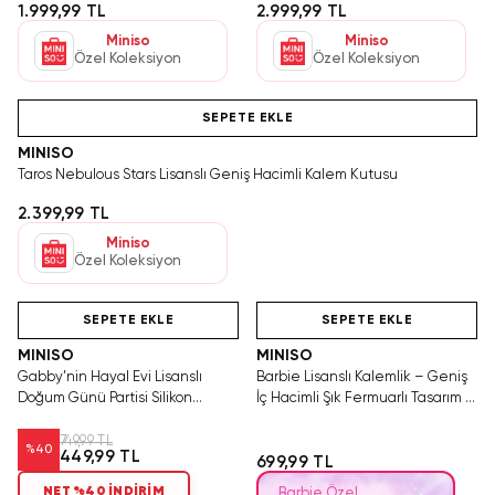
1.999,99 TL
2.999,99 TL
Miniso
Miniso
Özel Koleksiyon
Özel Koleksiyon
Videolu Ürün
SEPETE EKLE
MINISO
Taros Nebulous Stars Lisanslı Geniş Hacimli Kalem Kutusu
2.399,99 TL
Miniso
Özel Koleksiyon
Videolu Ürün
Hızlı Teslimat
Videolu Ürün
Ya
T
SEPETE EKLE
SEPETE EKLE
MINISO
MINISO
Gabby’nin Hayal Evi Lisanslı
Barbie Lisanslı Kalemlik – Geniş
Doğum Günü Partisi Silikon
İç Hacimli Şık Fermuarlı Tasarım 21
Kalemlik – Dayanıklı ve Esnek
Cm
Kalemlik 19 Cm
749,99 TL
%
40
449,99 TL
699,99 TL
NET %40 İNDİRİM
Barbie Özel