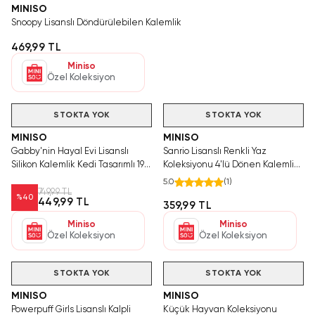
MINISO
Snoopy Lisanslı Döndürülebilen Kalemlik
469,99 TL
Miniso
Özel Koleksiyon
Videolu Ürün
Hızlı Teslimat
STOKTA YOK
STOKTA YOK
MINISO
MINISO
Gabby'nin Hayal Evi Lisanslı
Sanrio Lisanslı Renkli Yaz
Silikon Kalemlik Kedi Tasarımlı 19
Koleksiyonu 4'lü Dönen Kalemlik
Cm
- Pochacco
5.0
(
1
)
749,99 TL
%
40
449,99 TL
359,99 TL
Miniso
Miniso
Özel Koleksiyon
Özel Koleksiyon
Videolu Ürün
Hızlı Teslimat
STOKTA YOK
STOKTA YOK
MINISO
MINISO
Powerpuff Girls Lisanslı Kalpli
Küçük Hayvan Koleksiyonu