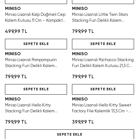
MINISO
MINISO
Miniso Lisanslı Kalp Düğmeli Cep
Miniso Lisanslı Little Twin Stars
Kalem Kutusu 11 Cm – Kompakt
Stacking Fun Delikli Kalem
Tasarım
Kutusu 21,5 Cm – Sevimli Tasarım
499,99 TL
799,99 TL
Hızlı Teslimat
Hızlı Teslimat
SEPETE EKLE
SEPETE EKLE
MINISO
MINISO
Miniso Lisanslı Pompompurin
Miniso Lisanslı Pochacco Stacking
Stacking Fun Delikli Kalem
Fun Delikli Kalem Kutusu 21,5 Cm
Kutusu 21,5 Cm – Sevimli Tasarım
– Geniş Hacimli
799,99 TL
799,99 TL
Hızlı Teslimat
Hızlı Teslimat
SEPETE EKLE
SEPETE EKLE
MINISO
MINISO
Miniso Lisanslı Hello Kitty
Miniso Lisanslı Hello Kitty Sweet
Stacking Fun Delikli Kalem
Factory File Kalemlik 13,5 Cm –
Kutusu 21,5 Cm – Geniş Hacimli
Mavi
799,99 TL
399,99 TL
Hızlı Teslimat
SEPETE EKLE