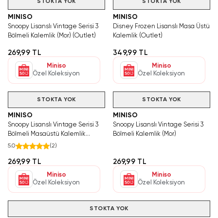
STOKTA YOK
STOKTA YOK
MINISO
MINISO
Snoopy Lisanslı Vintage Serisi 3
Disney Frozen Lisanslı Masa Üstü
Bölmeli Kalemlik (Mor) (Outlet)
Kalemlik (Outlet)
269,99 TL
349,99 TL
Miniso
Miniso
Özel Koleksiyon
Özel Koleksiyon
Videolu Ürün
STOKTA YOK
STOKTA YOK
MINISO
MINISO
Snoopy Lisanslı Vintage Serisi 3
Snoopy Lisanslı Vintage Serisi 3
Bölmeli Masaüstü Kalemlik
Bölmeli Kalemlik (Mor)
Pembe 10 Cm
5.0
(
2
)
269,99 TL
269,99 TL
Miniso
Miniso
Özel Koleksiyon
Özel Koleksiyon
STOKTA YOK