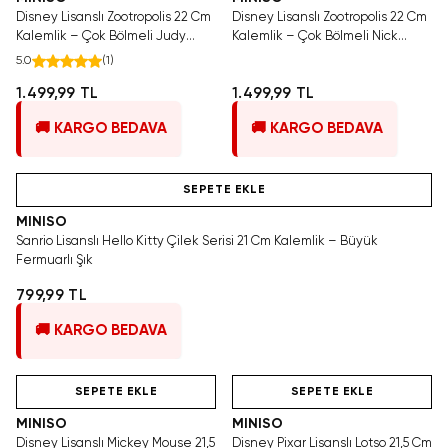
Disney Lisanslı Zootropolis 22 Cm
Disney Lisanslı Zootropolis 22 Cm
Kalemlik – Çok Bölmeli Judy
Kalemlik – Çok Bölmeli Nick
Hopps Model
Wilde Model
5.0
(
1
)
1.499,99 TL
1.499,99 TL
🚚 KARGO BEDAVA
🚚 KARGO BEDAVA
Hızlı Teslimat
SEPETE EKLE
MINISO
Sanrio Lisanslı Hello Kitty Çilek Serisi 21 Cm Kalemlik – Büyük
Fermuarlı Şık
799,99 TL
🚚 KARGO BEDAVA
Hızlı Teslimat
Videolu Ürün
Hızlı Teslimat
SEPETE EKLE
SEPETE EKLE
MINISO
MINISO
Disney Lisanslı Mickey Mouse 21,5
Disney Pixar Lisanslı Lotso 21,5 Cm