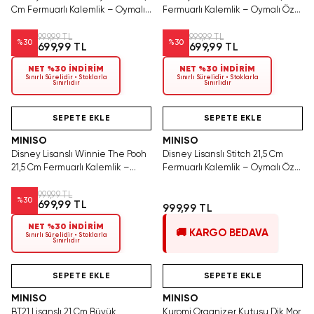
Cm Fermuarlı Kalemlik – Oymalı
Fermuarlı Kalemlik – Oymalı Özel
Özel Seri
Tasarım
999,99 TL
999,99 TL
%
30
%
30
699,99 TL
699,99 TL
NET %30 İNDİRİM
NET %30 İNDİRİM
Sınırlı Sürelidir • Stoklarla
Sınırlı Sürelidir • Stoklarla
Sınırlıdır
Sınırlıdır
Hızlı Teslimat
Videolu Ürün
Hızlı Teslimat
SEPETE EKLE
SEPETE EKLE
MINISO
MINISO
Disney Lisanslı Winnie The Pooh
Disney Lisanslı Stitch 21,5 Cm
21,5 Cm Fermuarlı Kalemlik –
Fermuarlı Kalemlik – Oymalı Özel
Oymalı Özel Seri
Tasarım
999,99 TL
%
30
699,99 TL
999,99 TL
NET %30 İNDİRİM
🚚 KARGO BEDAVA
Sınırlı Sürelidir • Stoklarla
Sınırlıdır
Hızlı Teslimat
Videolu Ürün
Hızlı Teslimat
SEPETE EKLE
SEPETE EKLE
MINISO
MINISO
BT21 Lisanslı 21 Cm Büyük
Kuromi Organizer Kutusu Dik Mor