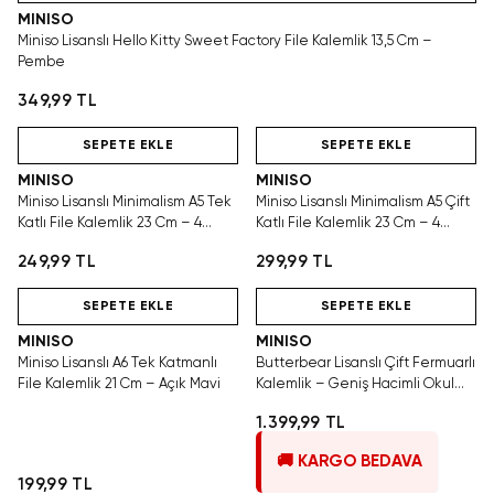
MINISO
Miniso Lisanslı Hello Kitty Sweet Factory File Kalemlik 13,5 Cm –
Pembe
349,99 TL
Hızlı Teslimat
Hızlı Teslimat
SEPETE EKLE
SEPETE EKLE
MINISO
MINISO
Miniso Lisanslı Minimalism A5 Tek
Miniso Lisanslı Minimalism A5 Çift
Katlı File Kalemlik 23 Cm – 4
Katlı File Kalemlik 23 Cm – 4
Renk Asorti
Renk Asorti
249,99 TL
299,99 TL
Hızlı Teslimat
Hızlı Teslimat
SEPETE EKLE
SEPETE EKLE
MINISO
MINISO
Miniso Lisanslı A6 Tek Katmanlı
Butterbear Lisanslı Çift Fermuarlı
File Kalemlik 21 Cm – Açık Mavi
Kalemlik – Geniş Hacimli Okul
Düzenleyici 22.5 Cm
1.399,99 TL
🚚 KARGO BEDAVA
199,99 TL