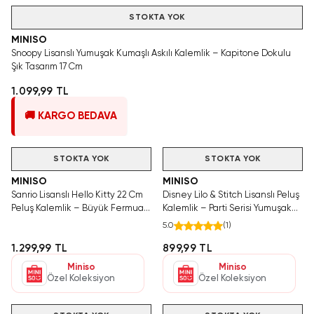
STOKTA YOK
MINISO
Snoopy Lisanslı Yumuşak Kumaşlı Askılı Kalemlik – Kapitone Dokulu
Şık Tasarım 17 Cm
1.099,99 TL
🚚 KARGO BEDAVA
STOKTA YOK
STOKTA YOK
MINISO
MINISO
Sanrio Lisanslı Hello Kitty 22 Cm
Disney Lilo & Stitch Lisanslı Peluş
Peluş Kalemlik – Büyük Fermuarlı
Kalemlik – Parti Serisi Yumuşak
Tasarım
Tasarım
5.0
(
1
)
1.299,99 TL
899,99 TL
Miniso
Miniso
Özel Koleksiyon
Özel Koleksiyon