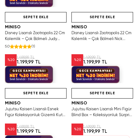
Sınırlı Sürelidir • Stoklarla Sınırlıdır
Hızlı Teslimat
Videolu Ürün
Yalnızca 2 Adet Kaldı.
Hızlı Teslimat
Tükenmeden Satın Al
SEPETE EKLE
SEPETE EKLE
MINISO
MINISO
Disney Lisanslı Zootropolis 22 Cm
Disney Lisanslı Zootropolis 22 Cm
Kalemlik – Çok Bölmeli Judy
Kalemlik – Çok Bölmeli Nick
Hopps Model
Wilde Model
5.0
(
1
)
1.499,99 TL
1.499,99 TL
%
20
%
20
1.199,99 TL
1.199,99 TL
GECE KAMPANYASI
GECE KAMPANYASI
NET %20 İNDİRİM!
NET %20 İNDİRİM!
Sınırlı Sürelidir • Stoklarla Sınırlıdır
Sınırlı Sürelidir • Stoklarla Sınırlıdır
Hızlı Teslimat
Hızlı Teslimat
SEPETE EKLE
SEPETE EKLE
MINISO
MINISO
Jujutsu Kaisen Lisanslı Esnek
Jujutsu Kaisen Lisanslı Mini Figür
Figür Koleksiyonluk Gizemli Kutu
Blind Box – Koleksiyonluk Sürpriz
- Blind Box
Kutu
1.499,99 TL
1.499,99 TL
%
20
%
20
1.199,99 TL
1.199,99 TL