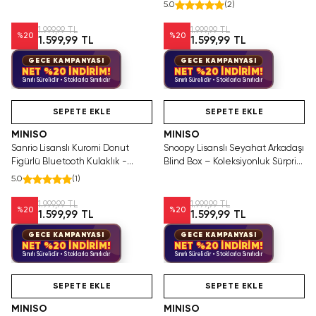
Dekoratif Figür
Dokulu Dekoratif Karakter Figür
5.0
(
2
)
40 Cm
1.999,99 TL
1.999,99 TL
%
20
%
20
1.599,99 TL
1.599,99 TL
GECE KAMPANYASI
GECE KAMPANYASI
NET %20 İNDİRİM!
NET %20 İNDİRİM!
Sınırlı Sürelidir • Stoklarla Sınırlıdır
Sınırlı Sürelidir • Stoklarla Sınırlıdır
Yalnızca 1 Adet Kaldı.
Hızlı Teslimat
Tükenmeden Satın Al
SEPETE EKLE
SEPETE EKLE
MINISO
MINISO
Sanrio Lisanslı Kuromi Donut
Snoopy Lisanslı Seyahat Arkadaşı
Figürlü Bluetooth Kulaklık -
Blind Box – Koleksiyonluk Sürpriz
Kablosuz Ergonomik Tasarım Şarj
Figür 1 Cm
5.0
(
1
)
Edilebilir
1.999,99 TL
1.999,99 TL
%
20
%
20
1.599,99 TL
1.599,99 TL
GECE KAMPANYASI
GECE KAMPANYASI
NET %20 İNDİRİM!
NET %20 İNDİRİM!
Sınırlı Sürelidir • Stoklarla Sınırlıdır
Sınırlı Sürelidir • Stoklarla Sınırlıdır
Yalnızca 1 Adet Kaldı.
Tükeniyor!
SAKIN KAÇIRMA!
Hızlı Teslimat
Tükenmeden Satın Al
SEPETE EKLE
SEPETE EKLE
MINISO
MINISO