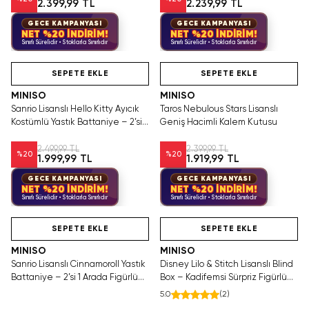
2.399,99 TL
2.239,99 TL
GECE KAMPANYASI
GECE KAMPANYASI
NET %20 İNDİRİM!
NET %20 İNDİRİM!
Sınırlı Sürelidir • Stoklarla Sınırlıdır
Sınırlı Sürelidir • Stoklarla Sınırlıdır
Tükeniyor!
Hızlı Teslimat
SAKIN KAÇIRMA!
Tükeniyor!
SEPETE EKLE
SEPETE EKLE
MINISO
MINISO
Sanrio Lisanslı Hello Kitty Ayıcık
Taros Nebulous Stars Lisanslı
Kostümlü Yastık Battaniye – 2’si 1
Geniş Hacimli Kalem Kutusu
Arada Peluş Figürlü ve %100
Polyester Yumuşak Dokulu
2.499,99 TL
2.399,99 TL
%
20
%
20
1.999,99 TL
1.919,99 TL
Taşınabilir Seyahat Battaniyesi
GECE KAMPANYASI
GECE KAMPANYASI
NET %20 İNDİRİM!
NET %20 İNDİRİM!
Sınırlı Sürelidir • Stoklarla Sınırlıdır
Sınırlı Sürelidir • Stoklarla Sınırlıdır
Yalnızca 3 Adet Kaldı.
Hızlı Teslimat
Tükenmeden Satın Al
SEPETE EKLE
SEPETE EKLE
MINISO
MINISO
Sanrio Lisanslı Cinnamoroll Yastık
Disney Lilo & Stitch Lisanslı Blind
Battaniye – 2’si 1 Arada Figürlü
Box – Kadifemsi Sürpriz Figürlü
Yastık ve %100 Polyester
Kutu
5.0
(
2
)
Yumuşak Dokulu Taşınabilir