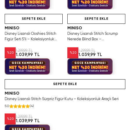
NET %20 İNDİRİM!
NET %20 İNDİRİM!
Sınırlı Sürelidir • Stoklarla Sınırlıdır
Sınırlı Sürelidir • Stoklarla Sınırlıdır
Hızlı Teslimat
Tükeniyor!
Hızlı Teslimat
SEPETE EKLE
SEPETE EKLE
MINISO
MINISO
Disney Lisanslı Ooshies Stitch
Disney Lisanslı Stitch Scrump
Figür Seti 5’li – Koleksiyonluk
Nerede Blind Box –
Oyuncak
Koleksiyonluk Sürpriz Figür
1.299,99 TL
1.299,99 TL
%
20
%
20
1.039,99 TL
1.039,99 TL
GECE KAMPANYASI
GECE KAMPANYASI
NET %20 İNDİRİM!
NET %20 İNDİRİM!
Sınırlı Sürelidir • Stoklarla Sınırlıdır
Sınırlı Sürelidir • Stoklarla Sınırlıdır
Hızlı Teslimat
SEPETE EKLE
MINISO
Disney Lisanslı Stitch Sürpriz Figür Kutu – Koleksiyonluk Araçlı Seri
5.0
(
4
)
1.299,99 TL
%
20
1.039,99 TL
GECE KAMPANYASI