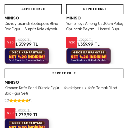
Hızlı Teslimat
Videolu Ürün
Hızlı Teslimat
SEPETE EKLE
SEPETE EKLE
MINISO
MINISO
Disney Lisanslı Zootropolis Blind
Yume Toys Among Us 30cm Peluş
Box Figür – Sürpriz Koleksiyonluk
Oyuncak Beyaz – Lisanslı Büyük
Kutu
Boy Yumuşak Karakter Figürü
1.699,99 TL
1.699,99 TL
%
20
%
20
1.359,99 TL
1.359,99 TL
GECE KAMPANYASI
GECE KAMPANYASI
NET %20 İNDİRİM!
NET %20 İNDİRİM!
Sınırlı Sürelidir • Stoklarla Sınırlıdır
Sınırlı Sürelidir • Stoklarla Sınırlıdır
Hızlı Teslimat
SEPETE EKLE
MINISO
Kimmon Kafe Serisi Sürpriz Figür – Koleksiyonluk Kafe Temalı Blind
Box Figür Seti
5.0
(
1
)
1.599,99 TL
%
20
1.279,99 TL
GECE KAMPANYASI
NET %20 İNDİRİM!