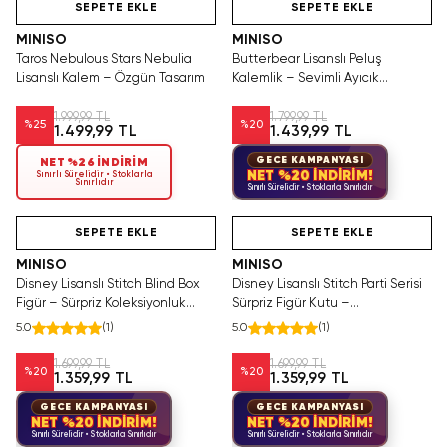
SEPETE EKLE
SEPETE EKLE
MINISO
MINISO
Taros Nebulous Stars Nebulia
Butterbear Lisanslı Peluş
Lisanslı Kalem – Özgün Tasarım
Kalemlik – Sevimli Ayıcık
Tasarımlı Kırtasiye Düzenleyici
22 Cm
1.999,99 TL
1.799,99 TL
%
25
%
20
1.499,99 TL
1.439,99 TL
GECE KAMPANYASI
NET %26 İNDİRİM
NET %20 İNDİRİM!
Sınırlı Sürelidir • Stoklarla
Sınırlıdır
Sınırlı Sürelidir • Stoklarla Sınırlıdır
Hızlı Teslimat
Videolu Ürün
Hızlı Teslimat
SEPETE EKLE
SEPETE EKLE
MINISO
MINISO
Disney Lisanslı Stitch Blind Box
Disney Lisanslı Stitch Parti Serisi
Figür – Sürpriz Koleksiyonluk
Sürpriz Figür Kutu –
Kutu
Koleksiyonluk Blind Box
5.0
(
1
)
5.0
(
1
)
1.699,99 TL
1.699,99 TL
%
20
%
20
1.359,99 TL
1.359,99 TL
GECE KAMPANYASI
GECE KAMPANYASI
NET %20 İNDİRİM!
NET %20 İNDİRİM!
Sınırlı Sürelidir • Stoklarla Sınırlıdır
Sınırlı Sürelidir • Stoklarla Sınırlıdır