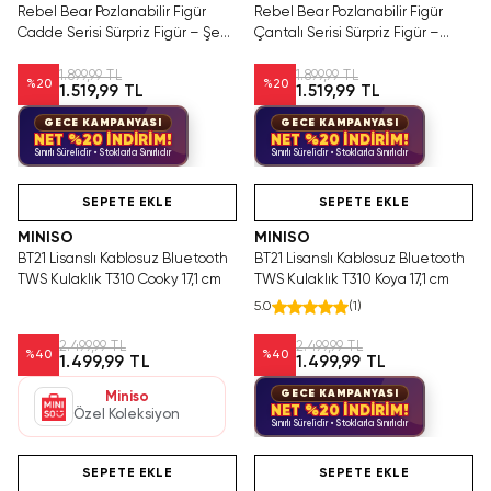
Rebel Bear Pozlanabilir Figür
Rebel Bear Pozlanabilir Figür
Cadde Serisi Sürpriz Figür – Şehir
Çantalı Serisi Sürpriz Figür –
Temalı Blind Box Koleksiyonu
Koleksiyonluk Blind Box Oyun
Seti
1.899,99 TL
1.899,99 TL
%
20
%
20
1.519,99 TL
1.519,99 TL
GECE KAMPANYASI
GECE KAMPANYASI
NET %20 İNDİRİM!
NET %20 İNDİRİM!
Sınırlı Sürelidir • Stoklarla Sınırlıdır
Sınırlı Sürelidir • Stoklarla Sınırlıdır
Yalnızca 1 Adet Kaldı.
Hızlı Teslimat
Yalnızca 2 Adet Kaldı.
Tükenmeden Satın Al
Tükenmeden Satın Al
SEPETE EKLE
SEPETE EKLE
MINISO
MINISO
BT21 Lisanslı Kablosuz Bluetooth
BT21 Lisanslı Kablosuz Bluetooth
TWS Kulaklık T310 Cooky 17,1 cm
TWS Kulaklık T310 Koya 17,1 cm
5.0
(
1
)
2.499,99 TL
2.499,99 TL
%
40
%
40
1.499,99 TL
1.499,99 TL
GECE KAMPANYASI
Miniso
NET %20 İNDİRİM!
Özel Koleksiyon
Sınırlı Sürelidir • Stoklarla Sınırlıdır
Hızlı Teslimat
Videolu Ürün
Yalnızca 4 Adet Kaldı.
Hızlı Teslimat
Tükenmeden Satın Al
SEPETE EKLE
SEPETE EKLE