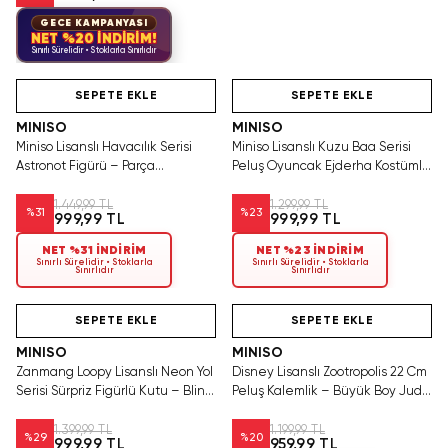
GECE KAMPANYASI
NET %20 İNDİRİM!
Sınırlı Sürelidir • Stoklarla Sınırlıdır
Videolu Ürün
Hızlı Teslimat
Videolu Ürün
Ya
T
SEPETE EKLE
SEPETE EKLE
MINISO
MINISO
Miniso Lisanslı Havacılık Serisi
Miniso Lisanslı Kuzu Baa Serisi
Astronot Figürü – Parça
Peluş Oyuncak Ejderha Kostümlü
Birleştirme Özellikli Eğitici ve
Pembe Yumuşak Figür 25 cm
Dekoratif Oyun Seti 21,5 Cm
1.449,99 TL
1.299,99 TL
%
31
%
23
999,99 TL
999,99 TL
NET %31 İNDİRİM
NET %23 İNDİRİM
Sınırlı Sürelidir • Stoklarla
Sınırlı Sürelidir • Stoklarla
Sınırlıdır
Sınırlıdır
Videolu Ürün
Hızlı Teslimat
Videolu Ürün
SEPETE EKLE
SEPETE EKLE
MINISO
MINISO
Zanmang Loopy Lisanslı Neon Yol
Disney Lisanslı Zootropolis 22 Cm
Serisi Sürpriz Figürlü Kutu – Blind
Peluş Kalemlik – Büyük Boy Judy
Box Koleksiyon Figürü
Hopps
1.399,99 TL
1.199,99 TL
%
29
%
20
999,99 TL
959,99 TL