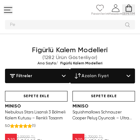
Favorilerim
Hesabım
SEPETİM
Peluş oyunca
Figürlü Kalem Modelleri
(
1282 Ürün Gösteriliyor
)
Ana Sayfa
/
Figürlü Kalem Modelleri
Filtreler
Azalan Fiyat
Yalnızca 1 Adet Kaldı.
SAKIN KAÇIRMA!
Hızlı Teslimat
Tükenmeden Satın Al
SEPETE EKLE
SEPETE EKLE
MINISO
MINISO
Nebulous Stars Lisanslı 3 Bölmeli
Squishmallows Schnauzer
Kalem Kutusu – Renkli Tasarım
Cooper Peluş Oyuncak – Ultra
Yumuşak Köpek Figürlü Yastık 36
5.0
(
1
)
Cm
2.999,99 TL
2.799,99 TL
%
20
%
20