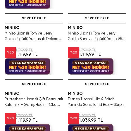
NET %20 İNDİRİM!
Sınırlı Sürelidir • Stoklarla Sınırlıdır
Hızlı Teslimat
Hızlı Teslimat
SEPETE EKLE
SEPETE EKLE
MINISO
MINISO
Miniso Lisanslı Tom ve Jerry
Miniso Lisanslı Tom ve Jerry
Gokko Figürlü Yumuşak Dekoratif
Gokko Sandviç Figürlü Yastık 55
Peluş Yastık 37x34 Cm
Cm
1.399,99 TL
1.399,99 TL
%
20
%
20
1.119,99 TL
1.119,99 TL
GECE KAMPANYASI
GECE KAMPANYASI
NET %20 İNDİRİM!
NET %20 İNDİRİM!
Sınırlı Sürelidir • Stoklarla Sınırlıdır
Sınırlı Sürelidir • Stoklarla Sınırlıdır
Hızlı Teslimat
Hızlı Teslimat
SEPETE EKLE
SEPETE EKLE
MINISO
MINISO
Butterbear Lisanslı Çift Fermuarlı
Disney Lisanslı Lilo & Stitch
Kalemlik – Geniş Hacimli Okul
Yanında Serisi Blind Box – Sürpriz
Düzenleyici 22.5 Cm
Figür
1.399,99 TL
1.299,99 TL
%
20
%
20
1.119,99 TL
1.039,99 TL
GECE KAMPANYASI
GECE KAMPANYASI