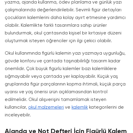
yazma, ajanda kullanma, ödev planlama ve günlük yazı
çalışmalarında değerlendirilebilir. Sevimli figür detayları
çocukların kalemlerini daha kolay ayırt etmesine yardımcı
olabilir. Kalemlikte farklı tasarımlara sahip ürünler
bulundurmak, okul çantasında kişisel bir kırtasiye düzeni
oluşturmak isteyen öğrenciler için ilgi çekici olabilir.
Okul kullanımında figürlü kalemin yazı yazmaya uygunluğu,
gövde konforu ve çantada taşınabilirliği tasarım kadar
önemlidir. Çok büyük figürlü kalemler bazı kalemliklere
sığmayabilir veya çantada yer kaplayabilir. Küçük yaş
gruplarında figür parçalarının kopma ihtimali, küçük parça
uyarısı ve yaş önerisi ürün açıklamasından kontrol
edilmelidir. Okul alışverişini tamamlamak isteyen
kullanıcılar,
okul malzemeleri
ve
kalemlik
kategorilerini de
inceleyebilir.
Ajanda ve Not Defteri İçin Figürlü Kalem