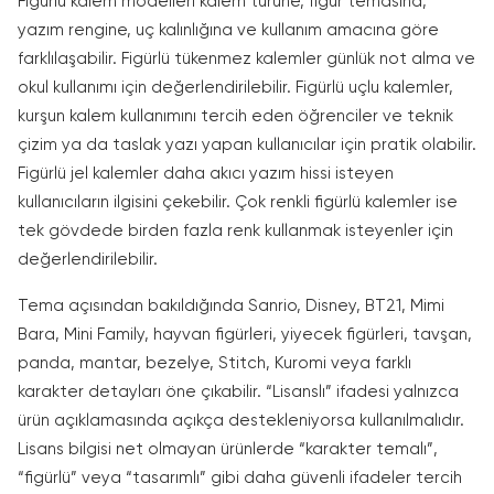
Figürlü kalem modelleri kalem türüne, figür temasına,
yazım rengine, uç kalınlığına ve kullanım amacına göre
farklılaşabilir. Figürlü tükenmez kalemler günlük not alma ve
okul kullanımı için değerlendirilebilir. Figürlü uçlu kalemler,
kurşun kalem kullanımını tercih eden öğrenciler ve teknik
çizim ya da taslak yazı yapan kullanıcılar için pratik olabilir.
Figürlü jel kalemler daha akıcı yazım hissi isteyen
kullanıcıların ilgisini çekebilir. Çok renkli figürlü kalemler ise
tek gövdede birden fazla renk kullanmak isteyenler için
değerlendirilebilir.
Tema açısından bakıldığında Sanrio, Disney, BT21, Mimi
Bara, Mini Family, hayvan figürleri, yiyecek figürleri, tavşan,
panda, mantar, bezelye, Stitch, Kuromi veya farklı
karakter detayları öne çıkabilir. “Lisanslı” ifadesi yalnızca
ürün açıklamasında açıkça destekleniyorsa kullanılmalıdır.
Lisans bilgisi net olmayan ürünlerde “karakter temalı”,
“figürlü” veya “tasarımlı” gibi daha güvenli ifadeler tercih