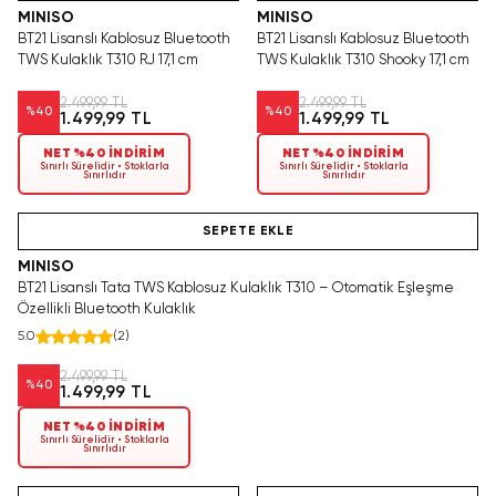
MINISO
MINISO
BT21 Lisanslı Kablosuz Bluetooth
BT21 Lisanslı Kablosuz Bluetooth
TWS Kulaklık T310 RJ 17,1 cm
TWS Kulaklık T310 Shooky 17,1 cm
2.499,99 TL
2.499,99 TL
%
40
%
40
1.499,99 TL
1.499,99 TL
NET %40 İNDİRİM
NET %40 İNDİRİM
Sınırlı Sürelidir • Stoklarla
Sınırlı Sürelidir • Stoklarla
Sınırlıdır
Sınırlıdır
Hızlı Teslimat
SEPETE EKLE
MINISO
BT21 Lisanslı Tata TWS Kablosuz Kulaklık T310 – Otomatik Eşleşme
Özellikli Bluetooth Kulaklık
5.0
(
2
)
2.499,99 TL
%
40
1.499,99 TL
NET %40 İNDİRİM
Sınırlı Sürelidir • Stoklarla
Sınırlıdır
Hızlı Teslimat
Yalnızca 3 Adet Kaldı.
Hızlı Teslimat
Tükenmeden Satın Al