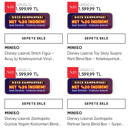
1.999,99 TL
1.999,99 TL
%
20
%
20
1.599,99 TL
1.599,99 TL
GECE KAMPANYASI
GECE KAMPANYASI
NET %20 İNDİRİM!
NET %20 İNDİRİM!
Sınırlı Sürelidir • Stoklarla Sınırlıdır
Sınırlı Sürelidir • Stoklarla Sınırlıdır
Tükeniyor!
Hızlı Teslimat
SEPETE EKLE
SEPETE EKLE
MINISO
MINISO
Disney Lisanslı Stitch Figür –
Disney Lisanslı Toy Story Sürpriz
Avuç İçi Koleksiyonluk Vinyl
Parti Blind Box – Koleksiyonluk
Tasarım
Figür
1.999,99 TL
1.999,99 TL
%
20
%
20
1.599,99 TL
1.599,99 TL
GECE KAMPANYASI
GECE KAMPANYASI
NET %20 İNDİRİM!
NET %20 İNDİRİM!
Sınırlı Sürelidir • Stoklarla Sınırlıdır
Sınırlı Sürelidir • Stoklarla Sınırlıdır
Hızlı Teslimat
Hızlı Teslimat
SEPETE EKLE
SEPETE EKLE
MINISO
MINISO
Disney Lisanslı Zootropolis
Disney Lisanslı Zootropolis
Günlük Yaşam Kostümleri Blind
Partner Serisi Blind Box – Sürpriz
Box – Figür 10 Cm
Figür