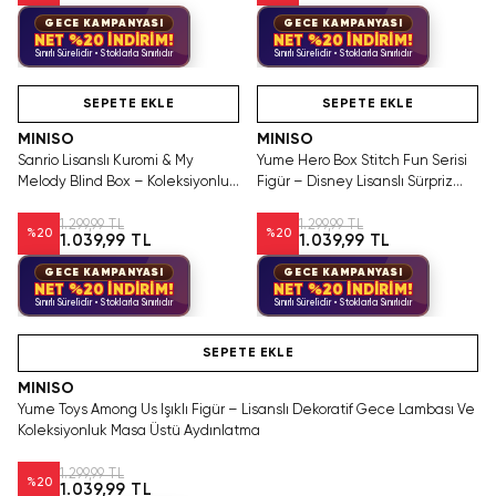
GECE KAMPANYASI
GECE KAMPANYASI
NET %20 İNDİRİM!
NET %20 İNDİRİM!
Sınırlı Sürelidir • Stoklarla Sınırlıdır
Sınırlı Sürelidir • Stoklarla Sınırlıdır
Hızlı Teslimat
Videolu Ürün
SEPETE EKLE
SEPETE EKLE
MINISO
MINISO
Sanrio Lisanslı Kuromi & My
Yume Hero Box Stitch Fun Serisi
Melody Blind Box – Koleksiyonluk
Figür – Disney Lisanslı Sürpriz
Sürpriz Figür 10 Cm
Kutulu Figür
1.299,99 TL
1.299,99 TL
%
20
%
20
1.039,99 TL
1.039,99 TL
GECE KAMPANYASI
GECE KAMPANYASI
NET %20 İNDİRİM!
NET %20 İNDİRİM!
Sınırlı Sürelidir • Stoklarla Sınırlıdır
Sınırlı Sürelidir • Stoklarla Sınırlıdır
Videolu Ürün
SEPETE EKLE
MINISO
Yume Toys Among Us Işıklı Figür – Lisanslı Dekoratif Gece Lambası Ve
Koleksiyonluk Masa Üstü Aydınlatma
1.299,99 TL
%
20
1.039,99 TL