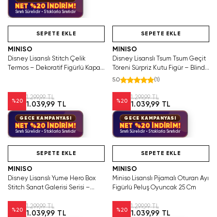
NET %20 İNDİRİM!
Sınırlı Sürelidir • Stoklarla Sınırlıdır
Videolu Ürün
Hızlı Teslimat
Videolu Ürün
Ya
T
SEPETE EKLE
SEPETE EKLE
MINISO
MINISO
Disney Lisanslı Stitch Çelik
Disney Lisanslı Tsum Tsum Geçit
Termos – Dekoratif Figürlü Kapak
Töreni Sürpriz Kutu Figür – Blind
350 ml
Box
5.0
(
1
)
1.299,99 TL
1.299,99 TL
%
20
%
20
1.039,99 TL
1.039,99 TL
GECE KAMPANYASI
GECE KAMPANYASI
NET %20 İNDİRİM!
NET %20 İNDİRİM!
Sınırlı Sürelidir • Stoklarla Sınırlıdır
Sınırlı Sürelidir • Stoklarla Sınırlıdır
Hızlı Teslimat
Hızlı Teslimat
SEPETE EKLE
SEPETE EKLE
MINISO
MINISO
Disney Lisanslı Yume Hero Box
Miniso Lisanslı Pijamalı Oturan Ayı
Stitch Sanat Galerisi Serisi –
Figürlü Peluş Oyuncak 25 Cm
Koleksiyonluk Dekoratif Figür
1.299,99 TL
1.299,99 TL
%
20
%
20
1.039,99 TL
1.039,99 TL