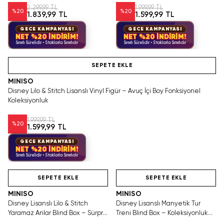
Seyahat Battaniyesi
2.299,99 TL
1.999,99 TL
%
20
%
20
1.839,99 TL
1.599,99 TL
GECE KAMPANYASI
GECE KAMPANYASI
NET %20 İNDİRİM!
NET %20 İNDİRİM!
Sınırlı Sürelidir • Stoklarla Sınırlıdır
Sınırlı Sürelidir • Stoklarla Sınırlıdır
Yalnızca 4 Adet Kaldı. Tükenmeden Satın Al
SEPETE EKLE
MINISO
Disney Lilo & Stitch Lisanslı Vinyl Figür – Avuç İçi Boy Fonksiyonel
Koleksiyonluk
1.999,99 TL
%
20
1.599,99 TL
GECE KAMPANYASI
NET %20 İNDİRİM!
Sınırlı Sürelidir • Stoklarla Sınırlıdır
Hızlı Teslimat
Hızlı Teslimat
SEPETE EKLE
SEPETE EKLE
MINISO
MINISO
Disney Lisanslı Lilo & Stitch
Disney Lisanslı Manyetik Tur
Yaramaz Anlar Blind Box – Sürpriz
Treni Blind Box – Koleksiyonluk
Figür
Sürpriz Figür