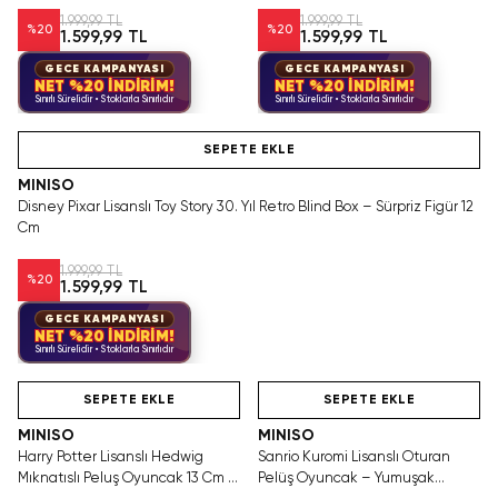
1.999,99 TL
1.999,99 TL
%
20
%
20
1.599,99 TL
1.599,99 TL
GECE KAMPANYASI
GECE KAMPANYASI
NET %20 İNDİRİM!
NET %20 İNDİRİM!
Sınırlı Sürelidir • Stoklarla Sınırlıdır
Sınırlı Sürelidir • Stoklarla Sınırlıdır
Hızlı Teslimat
SEPETE EKLE
MINISO
Disney Pixar Lisanslı Toy Story 30. Yıl Retro Blind Box – Sürpriz Figür 12
Cm
1.999,99 TL
%
20
1.599,99 TL
GECE KAMPANYASI
NET %20 İNDİRİM!
Sınırlı Sürelidir • Stoklarla Sınırlıdır
SAKIN KAÇIRMA!
Tükeniyor!
SAKIN KAÇIRMA!
SEPETE EKLE
SEPETE EKLE
MINISO
MINISO
Harry Potter Lisanslı Hedwig
Sanrio Kuromi Lisanslı Oturan
Mıknatıslı Peluş Oyuncak 13 Cm –
Pelüş Oyuncak – Yumuşak