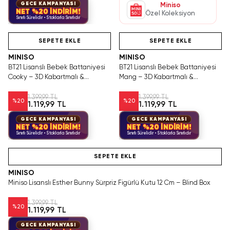
GECE KAMPANYASI
Miniso
NET %20 İNDİRİM!
Özel Koleksiyon
Sınırlı Sürelidir • Stoklarla Sınırlıdır
Hızlı Teslimat
Yalnızca 2 Adet Kaldı.
Videolu Ürün
Tükenmeden Satın Al
SEPETE EKLE
SEPETE EKLE
MINISO
MINISO
BT21 Lisanslı Bebek Battaniyesi
BT21 Lisanslı Bebek Battaniyesi
Cooky – 3D Kabartmalı &
Mang – 3D Kabartmalı &
Yumuşak Dokulu
Yumuşak Dokulu
1.399,99 TL
1.399,99 TL
%
20
%
20
1.119,99 TL
1.119,99 TL
GECE KAMPANYASI
GECE KAMPANYASI
NET %20 İNDİRİM!
NET %20 İNDİRİM!
Sınırlı Sürelidir • Stoklarla Sınırlıdır
Sınırlı Sürelidir • Stoklarla Sınırlıdır
Hızlı Teslimat
SEPETE EKLE
MINISO
Miniso Lisanslı Esther Bunny Sürpriz Figürlü Kutu 12 Cm – Blind Box
1.399,99 TL
%
20
1.119,99 TL
GECE KAMPANYASI