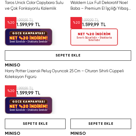
Taros Unick Color Capybara Sulu
Waldern Lüx Full Dekoratif Noel
ve Çok Fonksiyonlu Kalemlik
Baba – Premium El İşçiliği Yılbaşı
Figürü Mağaza Ve Ev Dekoru
1.999,99 TL
1.999,99 TL
%
20
%
20
1.599,99 TL
1.599,99 TL
GECE KAMPANYASI
NET %20 İNDİRİM
NET %20 İNDİRİM!
Sınırlı Sürelidir • Stoklarla
Sınırlıdır
Sınırlı Sürelidir • Stoklarla Sınırlıdır
Hızlı Teslimat
SEPETE EKLE
MINISO
Harry Potter Lisanslı Peluş Oyuncak 25 Cm – Oturan Sihirli Cüppeli
Koleksiyon Figürü
1.999,99 TL
%
20
1.599,99 TL
GECE KAMPANYASI
NET %20 İNDİRİM!
Sınırlı Sürelidir • Stoklarla Sınırlıdır
Hızlı Teslimat
Videolu Ürün
Hızlı Teslimat
SEPETE EKLE
SEPETE EKLE
MINISO
MINISO