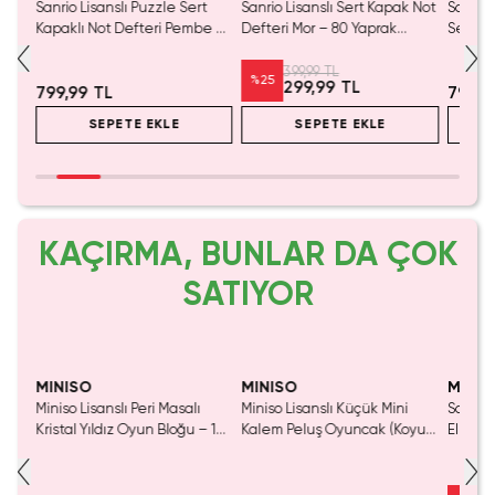
ltli
Sanrio Lisanslı Puzzle Sert
Sanrio Lisanslı Sert Kapak Not
Sanrio 
Kapaklı Not Defteri Pembe –
Defteri Mor – 80 Yaprak
Sert Ka
64 Yaprak Renkli ve Dayanıklı
Çıkartma Seti Hediyeli
Yaprak
Kare Defter
Dayanıklı Ajanda
Dayanı
399,99 TL
%
25
299,99 TL
799,99 TL
799,9
SEPETE EKLE
SEPETE EKLE
KAÇIRMA, BUNLAR DA ÇOK
SATIYOR
Yaln
Tük
MINISO
MINISO
MINIS
Miniso Lisanslı Peri Masalı
Miniso Lisanslı Küçük Mini
Sanrio 
luş
Kristal Yıldız Oyun Bloğu – 14
Kalem Peluş Oyuncak (Koyu
Elma K
Cm
Pembe) - 17 cm
Çelik P