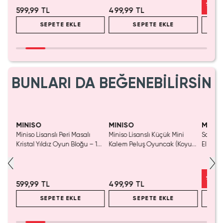
%
50
599,99 TL
499,99 TL
SEPETE EKLE
SEPETE EKLE
BUNLARI DA BEĞENEBİLİRSİN
Yaln
Tük
MINISO
MINISO
MINIS
Miniso Lisanslı Peri Masalı
Miniso Lisanslı Küçük Mini
Sanrio 
luş
Kristal Yıldız Oyun Bloğu – 14
Kalem Peluş Oyuncak (Koyu
Elma K
Cm
Pembe) - 17 cm
Çelik P
%
50
599,99 TL
499,99 TL
SEPETE EKLE
SEPETE EKLE