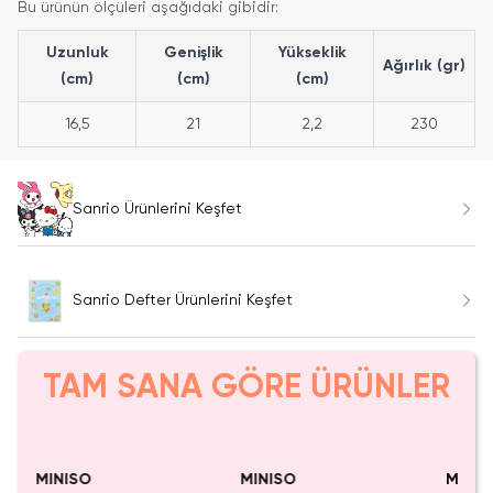
Bu ürünün ölçüleri aşağıdaki gibidir:
Uzunluk
Genişlik
Yükseklik
Ağırlık (gr)
(cm)
(cm)
(cm)
16,5
21
2,2
230
Sanrio Ürünlerini Keşfet
Sanrio Defter Ürünlerini Keşfet
TAM SANA GÖRE ÜRÜNLER
Yalnızca 2 Adet Kaldı.
SAKIN KAÇIRMA!
Tükenmeden Satın Al
MINISO
MINISO
MINIS