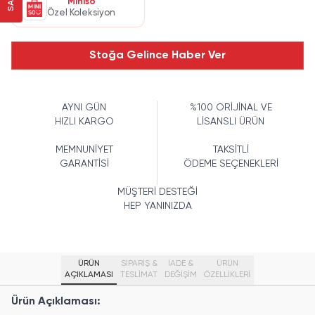
Miniso
Özel Koleksiyon
Stoğa Gelince Haber Ver
AYNI GÜN
%100 ORİJİNAL VE
HIZLI KARGO
LİSANSLI ÜRÜN
MEMNUNİYET
TAKSİTLİ
GARANTİSİ
ÖDEME SEÇENEKLERİ
MÜŞTERİ DESTEĞİ
HEP YANINIZDA
ÜRÜN
SİPARİŞ &
İADE &
ÜRÜN
AÇIKLAMASI
TESLİMAT
DEĞİŞİM
ÖZELLIKLERI
Ürün Açıklaması: