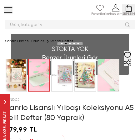
Favorilerim
Hesabım
SEPETİM
Ürün, kate
Sanrio Lisanslı Ürünler
Sanrio Defter
STOKTA YOK
Benzer Ürünleri Gör
MINISO
Sanrio Lisanslı Yılbaşı Koleksiyonu A5
SANA ÖZEL FIRSAT
Telli Defter (80 Yaprak)
279,99 TL