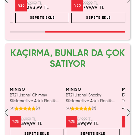
Bardak 400 Ml
429,99 TL
999,99 TL
%
20
%
20
343,99 TL
799,99 TL
SEPETE EKLE
SEPETE EKLE
KAÇIRMA, BUNLAR DA ÇOK
SATIYOR
Yalnızca 4 Adet Kaldı.
Yalnızca 1 Adet Kaldı.
Tükenmeden Satın Al
Tükenmeden Satın Al
MINISO
MINISO
MINIS
si
BT21 Lisanslı Chimmy
BT21 Lisanslı Shooky
BT21 Li
6
Süslemeli ve Askılı Plastik
Süslemeli ve Askılı Plastik
Tasarıml
Şişe – Eğlenceli Taşınabilir Su
Pipetli Şişe 520 ML 16,3 Cm
Şişe R
5.0
(
2
)
5.0
(
2
)
4.8
Matarası 520 Ml
649,99 TL
649,99 TL
%
38
%
38
%
50
399,99 TL
399,99 TL
SEPETE EKLE
SEPETE EKLE