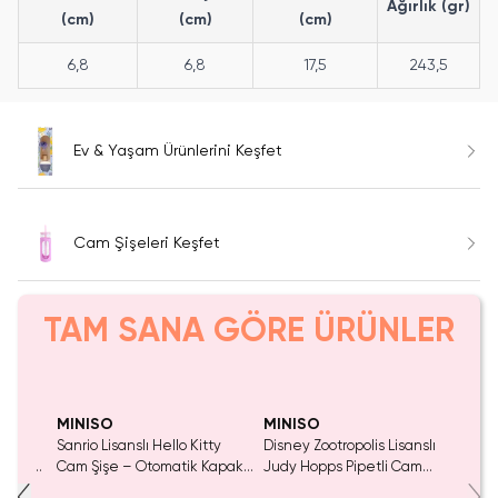
Ağırlık (gr)
(cm)
(cm)
(cm)
6,8
6,8
17,5
243,5
Ev & Yaşam Ürünlerini Keşfet
Cam Şişeleri Keşfet
TAM SANA GÖRE ÜRÜNLER
Yalnızca 1 Adet Kaldı.
Tükenmeden Satın Al
MINISO
MINISO
ody
Sanrio Lisanslı Hello Kitty
Disney Zootropolis Lisanslı
am Şişe
Cam Şişe – Otomatik Kapaklı
Judy Hopps Pipetli Cam
Elma Serisi 410 ML
Bardak – PU Kılıflı Cam