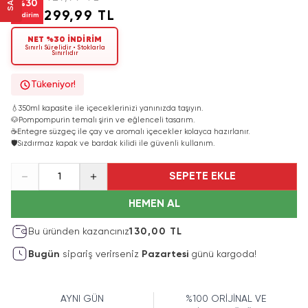
%
30
299,99 TL
İndirim
NET %30 İNDİRİM
Sınırlı Sürelidir • Stoklarla
Sınırlıdır
Tükeniyor!
💧
350ml kapasite ile içeceklerinizi yanınızda taşıyın.
🐶
Pompompurin temalı şirin ve eğlenceli tasarım.
☕
Entegre süzgeç ile çay ve aromalı içecekler kolayca hazırlanır.
🛡️
Sızdırmaz kapak ve bardak kilidi ile güvenli kullanım.
SEPETE EKLE
1
HEMEN AL
Bu üründen kazancınız
130,00 TL
Bugün
sipariş verirseniz
Pazartesi
günü kargoda!
AYNI GÜN
%100 ORİJİNAL VE