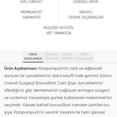
HIZLI KARGO
LİSANSLI ÜRÜN
MEMNUNİYET
TAKSİTLİ
GARANTİSİ
ÖDEME SEÇENEKLERİ
MÜŞTERİ DESTEĞİ
HEP YANINIZDA
ÜRÜN
SİPARİŞ &
İADE &
ÜRÜN
AÇIKLAMASI
TESLİMAT
DEĞİŞİM
ÖZELLIKLERI
Ürün Açıklaması:
Pompompurin'in tatlı ve eğlenceli
dünyası ile içeceklerinizi daha keyifli hale getirin! Sanrio
Lisanslı Süzgeçli Borosilikat Cam Şişe, içeceklerinizi
dilediğiniz gibi demlemenizi sağlayan entegre süzgeci
ve sızdırmaz tasarımıyla günlük kullanımda mükemmel bir
seçimdir. Yüksek kaliteli borosilikat camdan üretilen bu
şişe, Pompompurin'in sevimli tasarımı ile hem işlevsel