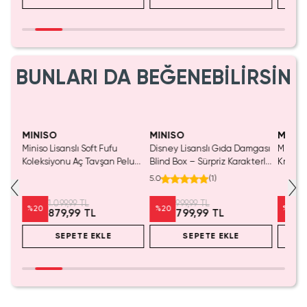
BUNLARI DA BEĞENEBİLİRSİN
SAKIN KAÇIRMA!
MINISO
MINISO
MINIS
Miniso Lisanslı Soft Fufu
Disney Lisanslı Gıda Damgası
Miniso 
Koleksiyonu Aç Tavşan Peluş
Blind Box – Sürpriz Karakterli
Kristal
Oyuncak
Eğlenceli Sunum
Cm
5.0
(
1
)
1.099,99 TL
999,99 TL
%
20
%
20
%
20
879,99 TL
799,99 TL
SEPETE EKLE
SEPETE EKLE