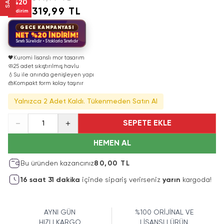
%
20
319,99 TL
İndirim
GECE KAMPANYASI
NET %20 İNDİRİM!
Sınırlı Sürelidir • Stoklarla Sınırlıdır
🖤
Kuromi lisanslı mor tasarım
🧼
25 adet sıkıştırılmış havlu
💧
Su ile anında genişleyen yapı
👜
Kompakt form kolay taşınır
Yalnızca 2 Adet Kaldı. Tükenmeden Satın Al
SEPETE EKLE
1
HEMEN AL
Bu üründen kazancınız
80,00 TL
16
saat
31
dakika
içinde sipariş verirseniz
yarın
kargoda!
AYNI GÜN
%100 ORİJİNAL VE
HIZLI KARGO
LİSANSLI ÜRÜN