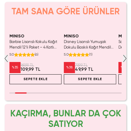
TAM SANA GÖRE ÜRÜNLER
SAKIN KAÇIRMA!
MINISO
MINISO
MINIS
kılı
Barbie Lisanslı Kokulu Kağıt
Disney Lisanslı Yumuşak
Sanrio 
Mendil 12'li Paket – 4 Katlı
Dokulu Baskılı Kağıt Mendil
Dokulu
ız
Dayanıklı Yumuşak Doku 20
Ufufy Serisi 40 Yaprak 10,5 cm
Viskon
5.0
(
6
)
5.0
(
1
)
Cm
Mendil
169,99 TL
79,99 TL
%
35
%
38
%
20
109,99 TL
49,99 TL
SEPETE EKLE
SEPETE EKLE
KAÇIRMA, BUNLAR DA ÇOK
SATIYOR