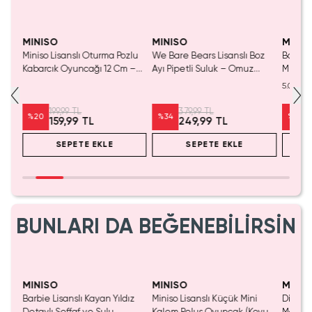
Yalnızca 1 Adet Kaldı.
Tükenmeden Satın Al
MINISO
MINISO
MINIS
anda
Miniso Lisanslı Oturma Pozlu
We Bare Bears Lisanslı Boz
Barbie 
ı ve
Kabarcık Oyuncağı 12 Cm –
Ayı Pipetli Suluk – Omuz
Mendil 
00
Sızdırmaz Asortili Tasarım
Askılı Sızdırmaz Matara 400
Dayanı
5.0
ML
Cm
199,99 TL
379,99 TL
%
20
%
34
%
35
159,99 TL
249,99 TL
SEPETE EKLE
SEPETE EKLE
BUNLARI DA BEĞENEBİLİRSİN
Yalnızca 1 Adet Kaldı.
Yaln
Tükenmeden Satın Al
Tük
MINISO
MINISO
MINIS
Barbie Lisanslı Kayan Yıldız
Miniso Lisanslı Küçük Mini
Disney