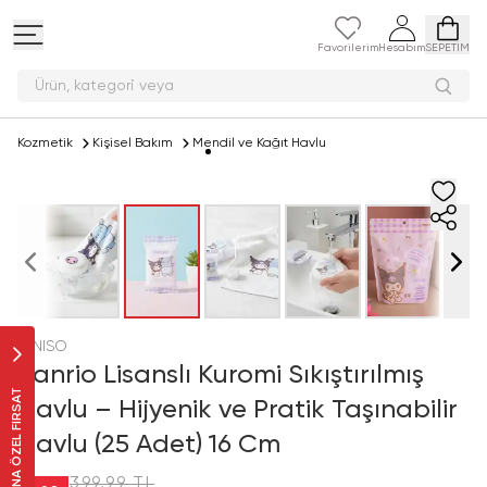
Favorilerim
Hesabım
SEPETİM
Ürün, kategor
Kozmetik
Kişisel Bakım
Mendil ve Kağıt Havlu
MINISO
Sanrio Lisanslı Kuromi Sıkıştırılmış
SANA ÖZEL FIRSAT
Havlu – Hijyenik ve Pratik Taşınabilir
Havlu (25 Adet) 16 Cm
399,99 TL