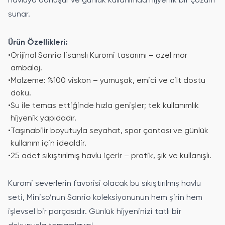
havluya dönüşür ve günlük kullanımda hijyenik bir çözüm
sunar.
Ürün Özellikleri:
•
Orijinal Sanrio lisanslı Kuromi tasarımı – özel mor
ambalaj.
•
Malzeme: %100 viskon – yumuşak, emici ve cilt dostu
doku.
•
Su ile temas ettiğinde hızla genişler; tek kullanımlık
hijyenik yapıdadır.
•
Taşınabilir boyutuyla seyahat, spor çantası ve günlük
kullanım için idealdir.
•
25 adet sıkıştırılmış havlu içerir – pratik, şık ve kullanışlı.
Kuromi severlerin favorisi olacak bu sıkıştırılmış havlu
seti, Miniso’nun Sanrio koleksiyonunun hem şirin hem
işlevsel bir parçasıdır. Günlük hijyeninizi tatlı bir