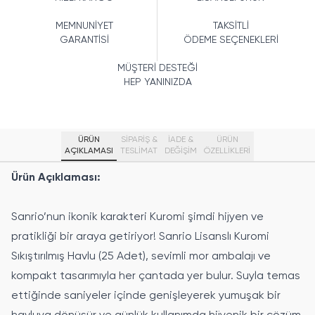
MEMNUNİYET
TAKSİTLİ
GARANTİSİ
ÖDEME SEÇENEKLERİ
MÜŞTERİ DESTEĞİ
HEP YANINIZDA
ÜRÜN
SİPARİŞ &
İADE &
ÜRÜN
AÇIKLAMASI
TESLİMAT
DEĞİŞİM
ÖZELLIKLERI
Ürün Açıklaması:
Sanrio’nun ikonik karakteri Kuromi şimdi hijyen ve
pratikliği bir araya getiriyor! Sanrio Lisanslı Kuromi
Sıkıştırılmış Havlu (25 Adet), sevimli mor ambalajı ve
kompakt tasarımıyla her çantada yer bulur. Suyla temas
ettiğinde saniyeler içinde genişleyerek yumuşak bir