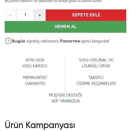
👜
Çantalı tasarımı ile dekoratif ve dikkat çekici kullanım sunar
SEPETE EKLE
1
HEMEN AL
Bugün
sipariş verirseniz
Pazartesi
günü kargoda!
AYNI GÜN
%100 ORİJİNAL VE
HIZLI KARGO
LİSANSLI ÜRÜN
MEMNUNİYET
TAKSİTLİ
GARANTİSİ
ÖDEME SEÇENEKLERİ
MÜŞTERİ DESTEĞİ
HEP YANINIZDA
Ürün Kampanyası