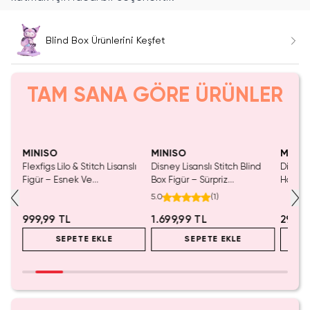
Blind Box Ürünlerini Keşfet
TAM SANA GÖRE ÜRÜNLER
MINISO
MINISO
MINIS
t
Flexfigs Lilo & Stitch Lisanslı
Disney Lisanslı Stitch Blind
Disney 
por
Figür – Esnek Ve
Box Figür – Sürpriz
Hawai 
Koleksiyonluk
Koleksiyonluk Kutu
Sürpriz
5.0
(
1
)
999,99 TL
1.699,99 TL
299,9
SEPETE EKLE
SEPETE EKLE