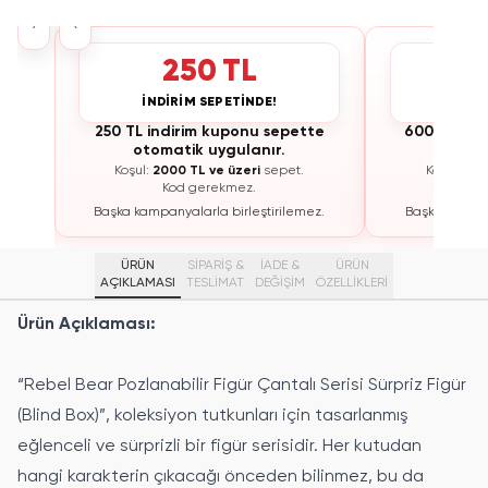
›
‹
250 TL
İNDİRİM SEPETİNDE!
İNDİ
te
250 TL indirim kuponu sepette
600 TL ind
otomatik uygulanır.
otoma
Koşul:
2000 TL ve üzeri
sepet.
Koşul:
300
Kod gerekmez.
K
ez.
Başka kampanyalarla birleştirilemez.
Başka kampan
ÜRÜN
SİPARİŞ &
İADE &
ÜRÜN
AÇIKLAMASI
TESLİMAT
DEĞİŞİM
ÖZELLIKLERI
Ürün Açıklaması:
“Rebel Bear Pozlanabilir Figür Çantalı Serisi Sürpriz Figür
(Blind Box)”, koleksiyon tutkunları için tasarlanmış
eğlenceli ve sürprizli bir figür serisidir. Her kutudan
hangi karakterin çıkacağı önceden bilinmez, bu da