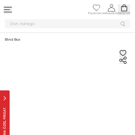
Favorilerim
Hesabım
SEPETİM
Ürün,
Blind Box
SANA ÖZEL FIRSAT