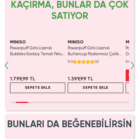
KAÇIRMA, BUNLAR DA ÇOK
SATIYOR
Yalnızca 3 Adet Kaldı.
SAKIN KAÇIRMA!
Tükenmeden Satın Al
MINISO
MINISO
MINIS
Powerpuff Girls Lisanslı
Powerpuff Girls Lisanslı
Powerpu
lü
Bubbles Kovboy Temalı Peluş
Buttercup Paslanmaz Çelik
Dekorat
25
Oyuncak – Oturan 30 Cm
Termos Yeşil 860 mL
Yumuşa
5.0
(
2
)
5.0
%
23
1.799,99 TL
1.399,99 TL
SEPETE EKLE
SEPETE EKLE
BUNLARI DA BEĞENEBİLİRSİN