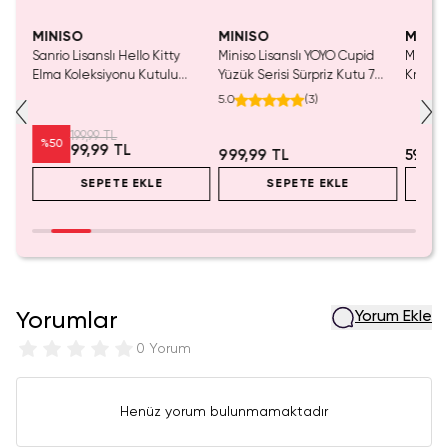
Yalnızca 1 Adet Kaldı.
Tükenmeden Satın Al
MINISO
MINISO
MINIS
Sanrio Lisanslı Hello Kitty
Miniso Lisanslı YOYO Cupid
Miniso 
luş
Elma Koleksiyonu Kutulu
Yüzük Serisi Sürpriz Kutu 7
Kristal
Çelik Pipet
Cm – Blind Box
Cm
5.0
(
3
)
199,99 TL
%
50
99,99 TL
999,99 TL
599,9
SEPETE EKLE
SEPETE EKLE
Yorumlar
Yorum Ekle
0 Yorum
Henüz yorum bulunmamaktadır