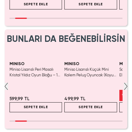
SEPETE EKLE
SEPETE EKLE
BUNLARI DA BEĞENEBİLİRSİN
Yaln
Tük
MINISO
MINISO
MINIS
Miniso Lisanslı Peri Masalı
Miniso Lisanslı Küçük Mini
Sanrio 
luş
Kristal Yıldız Oyun Bloğu – 14
Kalem Peluş Oyuncak (Koyu
Elma K
Cm
Pembe) - 17 cm
Çelik P
%
50
599,99 TL
499,99 TL
SEPETE EKLE
SEPETE EKLE