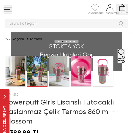
Favorilerim
Hesabım
SEPETİM
Ürün, ka
Ev & Yaşam
Termos
STOKTA YOK
Benzer Ürünleri Gör
MINISO
Powerpuff Girls Lisanslı Tutacaklı
SANA ÖZEL FIRSAT
Paslanmaz Çelik Termos 860 ml -
Blossom