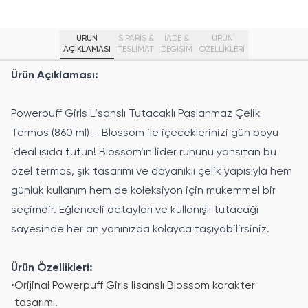
ÜRÜN
SİPARİŞ &
İADE &
ÜRÜN
AÇIKLAMASI
TESLİMAT
DEĞİŞİM
ÖZELLIKLERI
Ürün Açıklaması:
Powerpuff Girls Lisanslı Tutacaklı Paslanmaz Çelik
Termos (860 ml) – Blossom ile içeceklerinizi gün boyu
ideal ısıda tutun! Blossom’ın lider ruhunu yansıtan bu
özel termos, şık tasarımı ve dayanıklı çelik yapısıyla hem
günlük kullanım hem de koleksiyon için mükemmel bir
seçimdir. Eğlenceli detayları ve kullanışlı tutacağı
sayesinde her an yanınızda kolayca taşıyabilirsiniz.
Ürün Özellikleri:
•
Orijinal Powerpuff Girls lisanslı Blossom karakter
tasarımı.