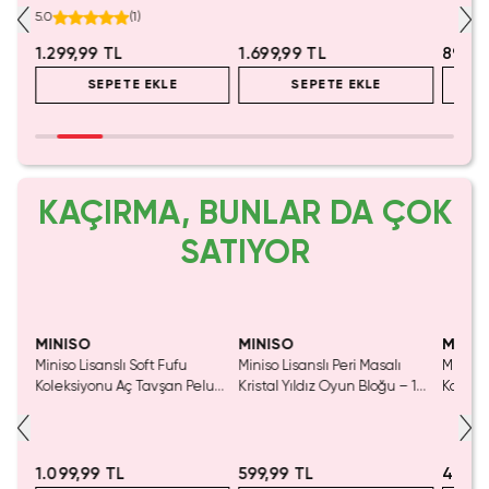
420 ml
Paslanmaz Çelik Isı Yalıtımlı
5.0
(
1
)
Sıcak ve Soğuk Su Matarası
1.299,99 TL
900 ML 24,8 Cm
1.699,99 TL
899,9
SEPETE EKLE
SEPETE EKLE
KAÇIRMA, BUNLAR DA ÇOK
SATIYOR
SAKIN KAÇIRMA!
MINISO
MINISO
MINIS
Miniso Lisanslı Soft Fufu
Miniso Lisanslı Peri Masalı
Miniso 
ik
Koleksiyonu Aç Tavşan Peluş
Kristal Yıldız Oyun Bloğu – 14
Kalem 
Oyuncak
Cm
Pembe)
1.099,99 TL
599,99 TL
499,9