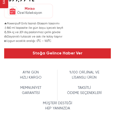
1.399,99 TL
Miniso
Özel Koleksiyon
🔥
Powerpuff Girls lisanslı Blossom tasarımı
💧
860 ml kapasite ile gün boyu içecek keyfi
💪
304 iç ve 201 dış paslanmaz çelik gövde
👜
Dayanıklı tutacak ve askı ile kolay taşınır
❄️
Uygun sıcaklık aralığı: 0°C – 100°C
Stoğa Gelince Haber Ver
AYNI GÜN
%100 ORİJİNAL VE
HIZLI KARGO
LİSANSLI ÜRÜN
MEMNUNİYET
TAKSİTLİ
GARANTİSİ
ÖDEME SEÇENEKLERİ
MÜŞTERİ DESTEĞİ
HEP YANINIZDA