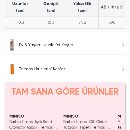
Uzunluk
Genişlik
Yükseklik
Ağırlık (gr)
(cm)
(cm)
(cm)
10,3
10,3
24,5
390
Ev & Yaşam Ürünlerini Keşfet
Termos Ürünlerini Keşfet
TAM SANA GÖRE ÜRÜNLER
Tükeniyor!
Yalnızca 2 Adet Kaldı.
Tükenmeden Satın Al
MINISO
MINISO
MINIS
i
Barbie Lisanslı Işıltı Serisi
Barbie Lisanslı Çift Cidarlı
Miniso 
Otomatik Kapaklı Termos -
Tutacaklı Pipetli Termos –
Termos 