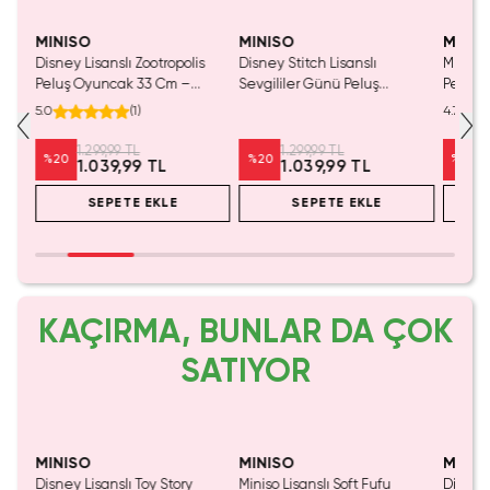
MINISO
MINISO
MINIS
r
Disney Lisanslı Zootropolis
Disney Stitch Lisanslı
Miniso
Peluş Oyuncak 33 Cm –
Sevgililer Günü Peluş
Pengue
rlü
Ayakta Duran Yumuşak
Oyuncak 25 Cm – Oturan
Cm – Y
5.0
(
1
)
4.7
Tasarım
Tasarım
Arkada
1.299,99 TL
1.299,99 TL
%
20
%
20
%
20
1.039,99 TL
1.039,99 TL
SEPETE EKLE
SEPETE EKLE
KAÇIRMA, BUNLAR DA ÇOK
SATIYOR
SAKIN KAÇIRMA!
MINISO
MINISO
MINIS
ncak
Disney Lisanslı Toy Story
Miniso Lisanslı Soft Fufu
Disney