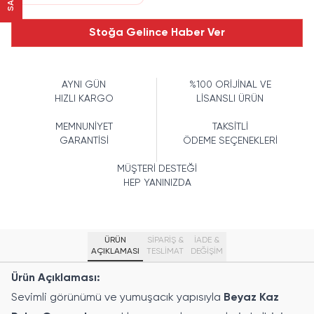
Stoğa Gelince Haber Ver
AYNI GÜN
%100 ORİJİNAL VE
HIZLI KARGO
LİSANSLI ÜRÜN
MEMNUNİYET
TAKSİTLİ
GARANTİSİ
ÖDEME SEÇENEKLERİ
MÜŞTERİ DESTEĞİ
HEP YANINIZDA
ÜRÜN
SİPARİŞ &
İADE &
AÇIKLAMASI
TESLİMAT
DEĞİŞİM
Ürün Açıklaması:
Sevimli görünümü ve yumuşacık yapısıyla
Beyaz Kaz