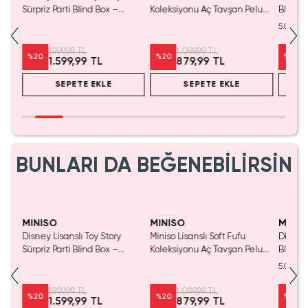
Sürpriz Parti Blind Box –
Koleksiyonu Aç Tavşan Peluş
Blind B
Koleksiyonluk Figür
Oyuncak
Eğlenc
5.0
1.999,99 TL
1.099,99 TL
%
20
%
20
%
20
1.599,99 TL
879,99 TL
SEPETE EKLE
SEPETE EKLE
BUNLARI DA BEĞENEBİLİRSİN
SAKIN KAÇIRMA!
MINISO
MINISO
MINIS
ncak
Disney Lisanslı Toy Story
Miniso Lisanslı Soft Fufu
Disney
Sürpriz Parti Blind Box –
Koleksiyonu Aç Tavşan Peluş
Blind B
Koleksiyonluk Figür
Oyuncak
Eğlenc
5.0
1.999,99 TL
1.099,99 TL
%
20
%
20
%
20
1.599,99 TL
879,99 TL