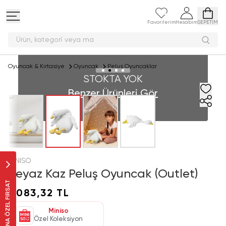
Favorilerim
Hesabım
SEPETİM
Ürün, kategori ve
Oyuncak & Kırtasiye
Oyuncak
Peluş Oyuncaklar
STOKTA YOK
Benzer Ürünleri Gör
MINISO
Beyaz Kaz Peluş Oyuncak (Outlet)
SANA ÖZEL FIRSAT
1.083,32 TL
Miniso
Özel Koleksiyon