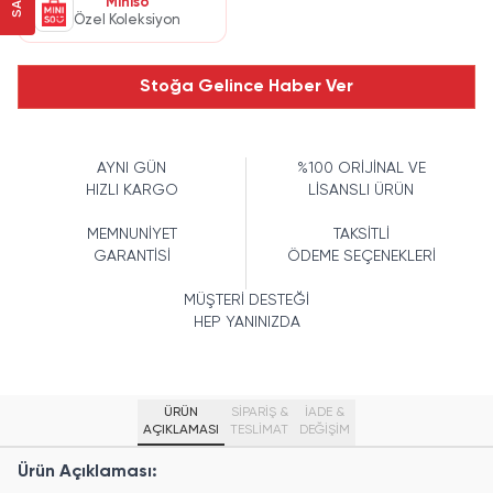
Miniso
Özel Koleksiyon
Stoğa Gelince Haber Ver
AYNI GÜN
%100 ORİJİNAL VE
HIZLI KARGO
LİSANSLI ÜRÜN
MEMNUNİYET
TAKSİTLİ
GARANTİSİ
ÖDEME SEÇENEKLERİ
MÜŞTERİ DESTEĞİ
HEP YANINIZDA
ÜRÜN
SİPARİŞ &
İADE &
AÇIKLAMASI
TESLİMAT
DEĞİŞİM
Ürün Açıklaması: