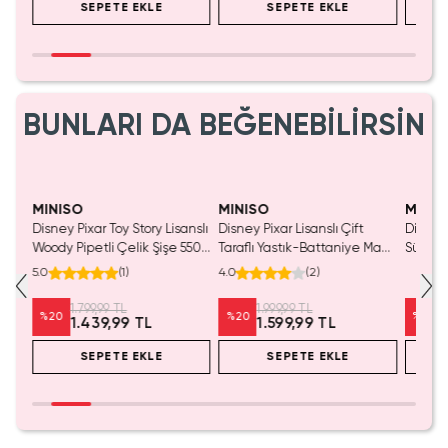
SEPETE EKLE
SEPETE EKLE
BUNLARI DA BEĞENEBİLİRSİN
MINISO
MINISO
MINIS
tası
Disney Pixar Toy Story Lisanslı
Disney Pixar Lisanslı Çift
Disney 
Woody Pipetli Çelik Şişe 550
Taraflı Yastık-Battaniye Mavi
Sürpriz
mL – Saplı Tasarım
140 x 100 Cm – 2'si 1 Arada
Koleksi
5.0
(
1
)
4.0
(
2
)
Konfor
1.799,99 TL
1.999,99 TL
%
20
%
20
%
20
1.439,99 TL
1.599,99 TL
SEPETE EKLE
SEPETE EKLE