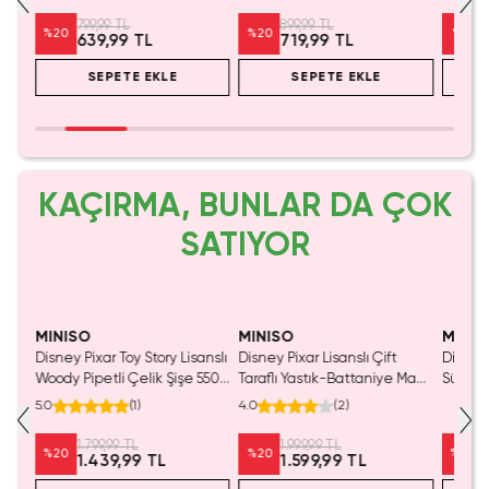
Tasarım
799,99 TL
899,99 TL
%
20
%
20
%
18
639,99 TL
719,99 TL
SEPETE EKLE
SEPETE EKLE
KAÇIRMA, BUNLAR DA ÇOK
SATIYOR
MINISO
MINISO
MINIS
tası
Disney Pixar Toy Story Lisanslı
Disney Pixar Lisanslı Çift
Disney 
Woody Pipetli Çelik Şişe 550
Taraflı Yastık-Battaniye Mavi
Sürpriz
mL – Saplı Tasarım
140 x 100 Cm – 2'si 1 Arada
Koleksi
5.0
(
1
)
4.0
(
2
)
Konfor
1.799,99 TL
1.999,99 TL
%
20
%
20
%
20
1.439,99 TL
1.599,99 TL