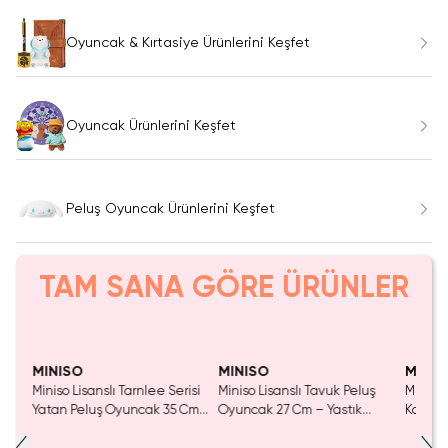
Oyuncak & Kırtasiye Ürünlerini Keşfet
Oyuncak Ürünlerini Keşfet
Peluş Oyuncak Ürünlerini Keşfet
TAM SANA GÖRE ÜRÜNLER
Tükeniyor!
MINISO
MINISO
MINIS
uş
Miniso Lisanslı Tarnlee Serisi
Miniso Lisanslı Tavuk Peluş
Miniso 
Yatan Peluş Oyuncak 35 Cm
Oyuncak 27 Cm – Yastık
Koleks
– Yumuşak Sarılmalık
Formlu Yumuşacık Sevimli
Oyunc