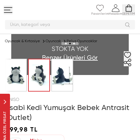
Favorilerim
Hesabım
SEPETİM
Ürün, kategori
Oyuncak & Kırtasiye
Oyuncak
Peluş Oyuncaklar
STOKTA YOK
Benzer Ürünleri Gör
MINISO
Asabi Kedi Yumuşak Bebek Antrasit
SANA ÖZEL FIRSAT
(Outlet)
999,98 TL