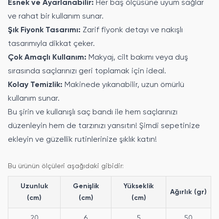
Esnek ve Ayarlanabilir:
Her baş ölçüsüne uyum sağlar
ve rahat bir kullanım sunar.
Şık Fiyonk Tasarımı:
Zarif fiyonk detayı ve nakışlı
tasarımıyla dikkat çeker.
Çok Amaçlı Kullanım:
Makyaj, cilt bakımı veya duş
sırasında saçlarınızı geri toplamak için ideal.
Kolay Temizlik:
Makinede yıkanabilir, uzun ömürlü
kullanım sunar.
Bu şirin ve kullanışlı saç bandı ile hem saçlarınızı
düzenleyin hem de tarzınızı yansıtın! Şimdi sepetinize
ekleyin ve güzellik rutinlerinize şıklık katın!
Bu ürünün ölçüleri aşağıdaki gibidir:
Uzunluk
Genişlik
Yükseklik
Ağırlık (gr)
(cm)
(cm)
(cm)
20
6
5
50