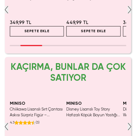
Sevimli Tasarım 25 Cm
Yumuşak 21 Cm
Cm – M
İçin
349,99 TL
449,99 TL
349,9
SEPETE EKLE
SEPETE EKLE
KAÇIRMA, BUNLAR DA ÇOK
SATIYOR
MINISO
MINISO
MINIS
Chiikawa Lisanslı Sırt Çantası
Disney Lisanslı Toy Story
Disney 
Mavi
Askısı Sürpriz Figür –
Hafızalı Köpük Boyun Yastığı
Woody 
a
Koleksiyonluk Blind Box
– Seyahat 24 Cm
mL – K
4.3
(
3
)
Anahtarlık Aksesuar