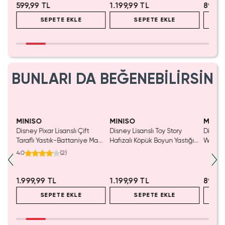
599,99 TL
1.199,99 TL
899,9
SEPETE EKLE
SEPETE EKLE
BUNLARI DA BEĞENEBİLİRSİN
MINISO
MINISO
MINIS
tası
Disney Pixar Lisanslı Çift
Disney Lisanslı Toy Story
Disney 
Taraflı Yastık-Battaniye Mavi
Hafızalı Köpük Boyun Yastığı
Woody 
140 x 100 Cm – 2'si 1 Arada
– Seyahat 24 Cm
mL – K
4.0
(
2
)
Konfor
1.999,99 TL
1.199,99 TL
899,9
SEPETE EKLE
SEPETE EKLE