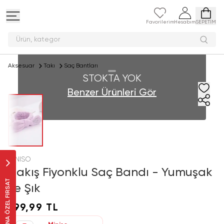
Favorilerim
Hesabım
SEPETİM
Ürün, k
Aksesuar
Takı
Saç Bantları
STOKTA YOK
Benzer Ürünleri Gör
MINISO
Nakış Fiyonklu Saç Bandı - Yumuşak
SANA ÖZEL FIRSAT
ve Şık
199,99 TL