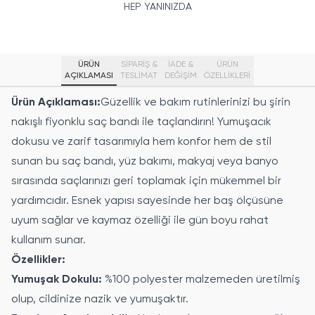
HEP YANINIZDA
ÜRÜN
SİPARİŞ &
İADE &
ÜRÜN
AÇIKLAMASI
TESLİMAT
DEĞİŞİM
ÖZELLIKLERI
Ürün Açıklaması:
Güzellik ve bakım rutinlerinizi bu şirin
nakışlı fiyonklu saç bandı ile taçlandırın! Yumuşacık
dokusu ve zarif tasarımıyla hem konfor hem de stil
sunan bu saç bandı, yüz bakımı, makyaj veya banyo
sırasında saçlarınızı geri toplamak için mükemmel bir
yardımcıdır. Esnek yapısı sayesinde her baş ölçüsüne
uyum sağlar ve kaymaz özelliği ile gün boyu rahat
kullanım sunar.
Özellikler:
Yumuşak Dokulu:
%100 polyester malzemeden üretilmiş
olup, cildinize nazik ve yumuşaktır.