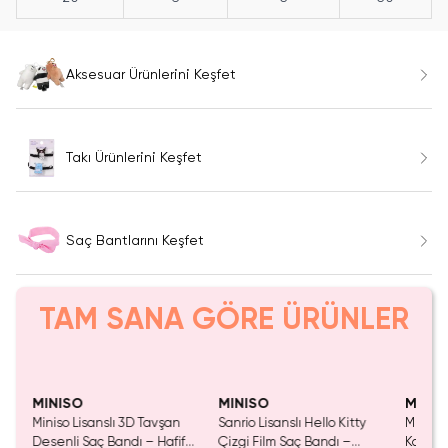
Aksesuar Ürünlerini Keşfet
Takı Ürünlerini Keşfet
Saç Bantlarını Keşfet
TAM SANA GÖRE ÜRÜNLER
SAKIN KAÇIRMA!
MINISO
MINISO
MINIS
ı 3D
Miniso Lisanslı 3D Tavşan
Sanrio Lisanslı Hello Kitty
Miniso 
şak
Desenli Saç Bandı – Hafif
Çizgi Film Saç Bandı –
Kalın 3