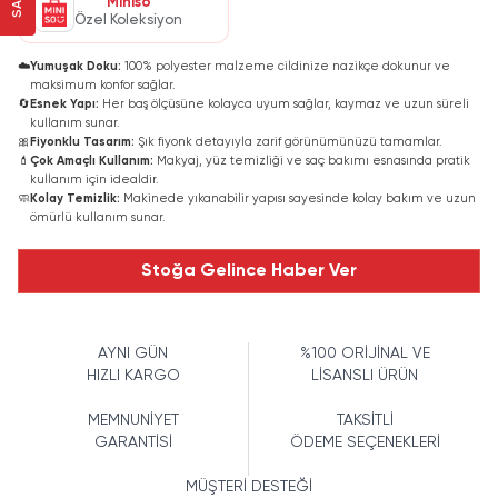
Miniso
Özel Koleksiyon
☁️
Yumuşak Doku:
100% polyester malzeme cildinize nazikçe dokunur ve
maksimum konfor sağlar.
🔄
Esnek Yapı:
Her baş ölçüsüne kolayca uyum sağlar, kaymaz ve uzun süreli
kullanım sunar.
🎀
Fiyonklu Tasarım:
Şık fiyonk detayıyla zarif görünümünüzü tamamlar.
💄
Çok Amaçlı Kullanım:
Makyaj, yüz temizliği ve saç bakımı esnasında pratik
kullanım için idealdir.
🧼
Kolay Temizlik:
Makinede yıkanabilir yapısı sayesinde kolay bakım ve uzun
ömürlü kullanım sunar.
Stoğa Gelince Haber Ver
AYNI GÜN
%100 ORİJİNAL VE
HIZLI KARGO
LİSANSLI ÜRÜN
MEMNUNİYET
TAKSİTLİ
GARANTİSİ
ÖDEME SEÇENEKLERİ
MÜŞTERİ DESTEĞİ