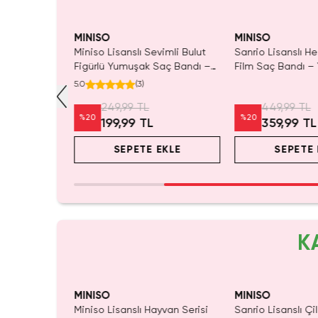
KAÇIRMA!
Tükeniyor!
MINISO
MINISO
romi Saç
Miniso Lisanslı Sevimli Bulut
Sanrio Lisanslı He
 Cilt Bakımı
Figürlü Yumuşak Saç Bandı –
Film Saç Bandı –
20 Cm
Konforlu ve Esnek Tasarım 16
Cm
5.0
(
3
)
Cm
249,99 TL
449,99 TL
%
20
%
20
199,99 TL
359,99 TL
EKLE
SEPETE EKLE
SEPETE 
K
SAKIN KAÇIRMA!
SAKIN KAÇIRMA!
Tükeni
MINISO
MINISO
nlee Serisi
Miniso Lisanslı Hayvan Serisi
Sanrio Lisanslı Çi