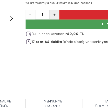
🌸
Hafif tasarımıyla günlük bakım için ideal seçimdir
1
HE
Bu üründen kazancınız
60,00 TL
17
saat
44
dakika
içinde sipariş verirseniz
yar
İNAL VE
MEMNUNİYET
TA
 ÜRÜN
GARANTİSİ
ÖDEME 