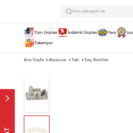
Ür
Tüm Ürünler
İndirimli Ürünler
Yeni
Lis
Tükeniyor
Ana Sayfa
Aksesuar
Takı
Saç Bantları