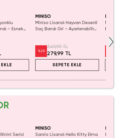
Kaldı.
SAKI
ın Al
MINISO
MINISO
iyonklu
Miniso Lisanslı Hayvan Desenli
Miniso Lisanslı 
ndı – Esnek
Saç Bandı Gri – Ayarlanabilir
Bandı – Hafif Za
arım 20 Cm
Tokalı 20 Cm
Cm
349,99 TL
299,99 TL
%
20
%
20
L
279,99 TL
239,99 
 EKLE
SEPETE EKLE
SEPET
OR
Yalnızca 1 Adet Kaldı.
Yalnızca 4 Adet
SAKI
Tükenmeden Satın Al
Tükenmeden Sa
MINISO
MINISO
llinini Serisi
Sanrio Lisanslı Hello Kitty Elma
Barbie Lisanslı 