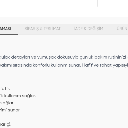
AMASI
SİPARİŞ & TESLİMAT
İADE & DEĞİŞİM
ÜRÜN 
kulak detayları ve yumuşak dokusuyla günlük bakım rutininizi d
bakımı sırasında konforlu kullanım sunar. Hafif ve rahat yapısı
ptir.
k kullanım sağlar.
sağlar.
imi sunar.
ariç).