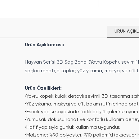
ÜRÜN AÇIKL
Ürün Açıklaması:
Hayvan Serisi 3D Saç Bandı (Yavru Köpek), sevimli 
saçları rahatça toplar; yüz yıkama, makyaj ve cilt 
Ürün Özellikleri:
•
Yavru köpek kulak detaylı sevimli 3D tasarıma sahi
•
Yüz yıkama, makyaj ve cilt bakım rutinlerinde prati
•
Esnek yapısı sayesinde farklı baş ölçülerine uyum 
•
Yumuşak dokusu rahat ve konforlu kullanım deney
•
Hafif yapısıyla günlük kullanıma uygundur.
•
Malzeme: %90 polyester, %10 poliamid (aksesuar h