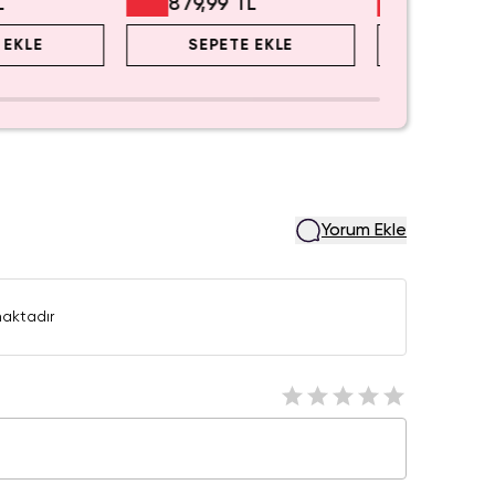
L
879,99 TL
479,99 
 EKLE
SEPETE EKLE
SEPET
Yorum Ekle
aktadır