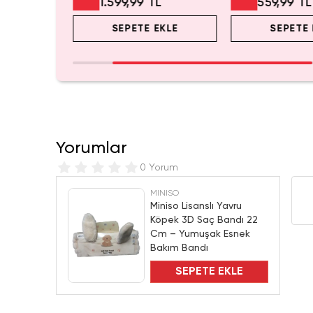
L
1.599,99 TL
559,99 TL
EKLE
SEPETE EKLE
SEPETE 
Yorumlar
0 Yorum
MINISO
Miniso Lisanslı Yavru
Köpek 3D Saç Bandı 22
Cm – Yumuşak Esnek
Bakım Bandı
SEPETE EKLE