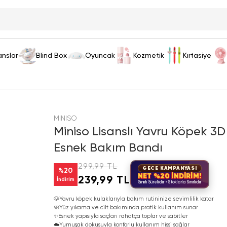
anslar
Blind Box
Oyuncak
Kozmetik
Kırtasiye
MINISO
Miniso Lisanslı Yavru Köpek 
Esnek Bakım Bandı
299,99 TL
GECE KAMPANYASI
%
20
NET %20 İNDİRİM!
239,99 TL
İndirim
Sınırlı Sürelidir • Stoklarla Sınırlıdır
🐶
Yavru köpek kulaklarıyla bakım rutininize sevimlilik katar
🧼
Yüz yıkama ve cilt bakımında pratik kullanım sunar
✨
Esnek yapısıyla saçları rahatça toplar ve sabitler
☁️
Yumuşak dokusuyla konforlu kullanım hissi sağlar