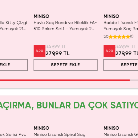
Tükeniyor!
Yalnızca 4 Adet 
Tükenmeden Sat
MINISO
MINISO
llo Kitty Çizgi
Havlu Saç Bandı ve Bileklik FA-
Barbie Lisanslı F
 Yumuşak 21
510 Bakım Seti – Yumuşak 2
Yumuşak Saç Ba
Parçalı Konfor
ve Konforlu Tas
5.0
(
1
)
349,99 TL
349,99 TL
%
20
%
20
279,99 TL
279,99 T
EKLE
SEPETE EKLE
SEPETE
AÇIRMA, BUNLAR DA ÇOK SATIY
yor!
MINISO
MINISO
lek Serisi Pvc
Miniso Lisanslı Spiral Saç
Miniso Lisanslı Gi