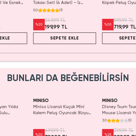
li Ve Esnek
Tokası Seti (4 Adet) – İz
Köpek Peluş Oyu
18,4 Cm
Bırakmayan & Esnek Saç
Yumuşacık Sarılm
5.0
(
1
)
Lastiği
Arkadaşı 53 Cm
249,99 TL
899,99 TL
%
20
%
20
L
199,99 TL
719,99 T
EKLE
SEPETE EKLE
SEPETE
BUNLARI DA BEĞENEBİLİRSİN
ldı.
Yalnızca 1 Adet K
n Al
Tükenmeden Sat
MINISO
MINISO
yan Yıldız
Miniso Lisanslı Küçük Mini
Disney Tsum Tsu
Sulu
Kalem Peluş Oyuncak (Koyu
Mouse Lisanslı Y
 21 cm
Pembe) - 17 cm
Mini Saklama Ku
3.0
(
1
)
Masaüstü Organi
499,99 TL
399,99 TL
%
20
%
25