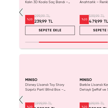
imli Tavşan
Kalın 3D Koala Saç Bandı –
Anahtarlık – Renk
kadaşı 33
Makyaj & Cilt Bakımı İçin
Çanta Aksesuarı 
Yumuşak
299,99 TL
599,99 TL
%
20
%
20
239,99 TL
479,99 T
EKLE
SEPETE EKLE
SEPETE 
yor!
Yalnızca 1 Adet Ka
Tükenmeden Satı
MINISO
MINISO
ory Lisanslı
Disney Lisanslı Toy Story
Barbie Lisanslı Ka
ik Şişe 550
Sürpriz Parti Blind Box –
Detaylı Şeffaf ve 
m
Koleksiyonluk Figür
Kozmetik Çantası
1.999,99 TL
699,99 TL
%
20
%
20