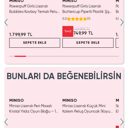
MINISO
MINISO
MINIS
Powerpuff Girls Lisanslı
Powerpuff Girls Lisanslı
Powerpu
lü
Bubbles Kovboy Temalı Peluş
Buttercup Pipetli Plastik Şişe
Butter
25
Oyuncak – Oturan 30 Cm
1250 ML 34 Cm
Termos
5.0
(
1
)
5.0
1.249,99 TL
%
40
749,99 TL
1.799,99 TL
1.399
SEPETE EKLE
SEPETE EKLE
BUNLARI DA BEĞENEBİLİRSİN
Yaln
Tük
MINISO
MINISO
MINIS
Miniso Lisanslı Peri Masalı
Miniso Lisanslı Küçük Mini
Sanrio 
luş
Kristal Yıldız Oyun Bloğu – 14
Kalem Peluş Oyuncak (Koyu
Elma K
Cm
Pembe) - 17 cm
Çelik P