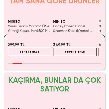
TAM SANA GÖRE ÜRÜNLER
Yalnızca 2 Adet Kaldı.
Tükenmeden Satın Al
MINISO
MINISO
MINIS
terli
Miniso Lisanslı Macaron Öğle
Disney Frozen Lisanslı
Miniso
Yemeği Kutusu Mavi 500 Ml –
Sızdırmaz Kapaklı Yemek
Kabı Gr
Ayırıcılı
Kabı 650 ML
299,99 TL
349,99 TL
649,9
SEPETE EKLE
SEPETE EKLE
KAÇIRMA, BUNLAR DA ÇOK
SATIYOR
Yalnızca 1 Adet Kaldı.
Yaln
Tükenmeden Satın Al
Tük