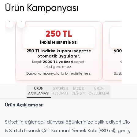
Ürün Kampanyası
›
‹
250 TL
İNDİRİM SEPETİNDE!
İNDİ
te
250 TL indirim kuponu sepette
600 TL ind
otomatik uygulanır.
otoma
Koşul:
2000 TL ve üzeri
sepet.
Koşul:
300
Kod gerekmez.
K
ez.
Başka kampanyalarla birleştirilemez.
Başka kampan
ÜRÜN
SİPARİŞ &
İADE &
ÜRÜN
AÇIKLAMASI
TESLİMAT
DEĞİŞİM
ÖZELLIKLERI
Ürün Açıklaması:
Stitch’in eğlenceli dünyası öğünlerinize eşlik ediyor! Lilo
& Stitch Lisanslı Çift Katmanlı Yemek Kabı (980 ml), geniş