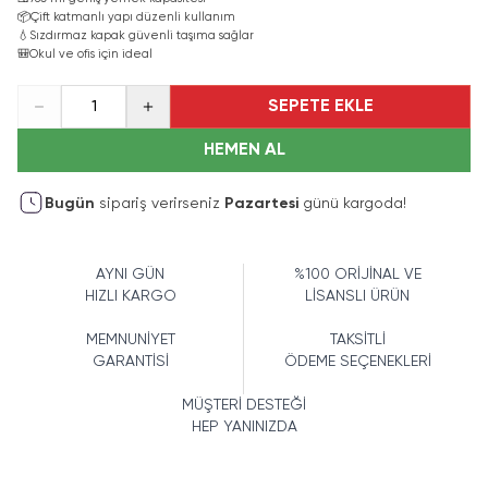
📦
Çift katmanlı yapı düzenli kullanım
💧
Sızdırmaz kapak güvenli taşıma sağlar
🎒
Okul ve ofis için ideal
SEPETE EKLE
1
HEMEN AL
Bugün
sipariş verirseniz
Pazartesi
günü kargoda!
AYNI GÜN
%100 ORİJİNAL VE
HIZLI KARGO
LİSANSLI ÜRÜN
MEMNUNİYET
TAKSİTLİ
GARANTİSİ
ÖDEME SEÇENEKLERİ
MÜŞTERİ DESTEĞİ
HEP YANINIZDA