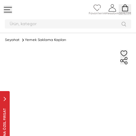
Favorilerim
Hesabım
SEPETİM
Ürün,
Seyahat
Yemek Saklama Kapları
SANA ÖZEL FIRSAT