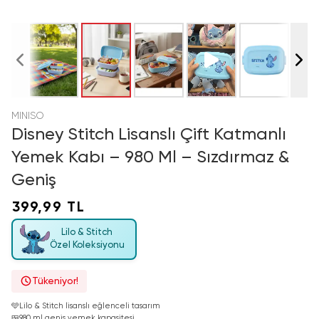
MINISO
Disney Stitch Lisanslı Çift Katmanlı
Yemek Kabı – 980 Ml – Sızdırmaz &
Geniş
399,99 TL
Lilo & Stitch
Özel Koleksiyonu
Tükeniyor!
🩵
Lilo & Stitch lisanslı eğlenceli tasarım
🍱
980 ml geniş yemek kapasitesi