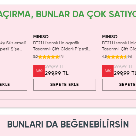
AÇIRMA, BUNLAR DA ÇOK SATIY
aldı.
Yalnızca 4 Adet Kaldı.
SAKIN
n Al
Tükenmeden Satın Al
MINISO
MINISO
oky Süslemeli
BT21 Lisanslı Holografik
BT21 Lisanslı Hol
ipetli Şişe
Tasarımlı Çift Cidarlı Pipetli
Tasarımlı Çift Cid
Şişe Shooky 800 ml
Şişe RJ 800 ml
5.0
(
4
)
4.8
(
4
)
599,99 TL
599,99 TL
%
50
%
50
299,99 TL
299,99 T
EKLE
SEPETE EKLE
SEPETE
BUNLARI DA BEĞENEBİLİRSİN