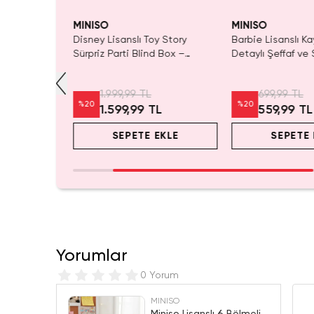
yor!
Yalnızca 1 Adet Ka
Tükenmeden Satı
MINISO
MINISO
ory Lisanslı
Disney Lisanslı Toy Story
Barbie Lisanslı Ka
ik Şişe 550
Sürpriz Parti Blind Box –
Detaylı Şeffaf ve 
m
Koleksiyonluk Figür
Kozmetik Çantası
1.999,99 TL
699,99 TL
%
20
%
20
L
1.599,99 TL
559,99 TL
EKLE
SEPETE EKLE
SEPETE 
Yorumlar
0 Yorum
MINISO