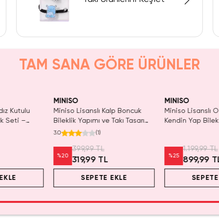
TAM SANA GÖRE ÜRÜNLER
aldı.
Yalnızca 3 Adet Kaldı.
SAKIN
n Al
Tükenmeden Satın Al
MINISO
MINISO
dız Kutulu
Miniso Lisanslı Kalp Boncuk
Miniso Lisanslı O
ik Seti –
Bileklik Yapımı ve Takı Tasarım
Kendin Yap Bilek
ım Kiti 10,5
Seti
36 Cm – Hobi & 
3.0
(
1
)
Kutusu
399,99 TL
1.199,99 TL
%
20
%
25
L
319,99 TL
899,99 T
EKLE
SEPETE EKLE
SEPETE