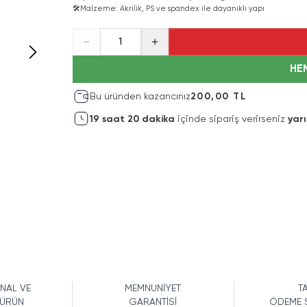
🛠️
Malzeme: Akrilik, PS ve spandex ile dayanıklı yapı
1
HE
Bu üründen kazancınız
200,00 TL
19
saat
20
dakika
içinde sipariş verirseniz
yar
İNAL VE
MEMNUNİYET
TA
 ÜRÜN
GARANTİSİ
ÖDEME 