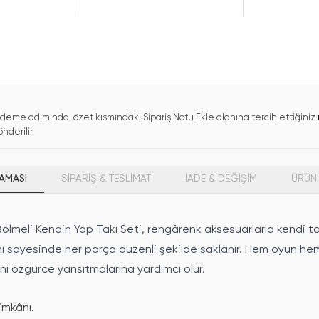
deme adımında, özet kısmındaki Sipariş Notu Ekle alanına tercih ettiğiniz
nderilir.
AMASI
SİPARİŞ & TESLİMAT
İADE & DEĞİŞİM
ÜRÜN 
ölmeli Kendin Yap Takı Seti, rengârenk aksesuarlarla kendi tak
ı sayesinde her parça düzenli şekilde saklanır. Hem oyun hem 
nı özgürce yansıtmalarına yardımcı olur.
imkânı.