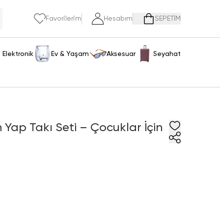
Favorilerim
Hesabım
SEPETİM
Elektronik
Ev & Yaşam
Aksesuar
Seyahat
n Yap Takı Seti – Çocuklar İçin