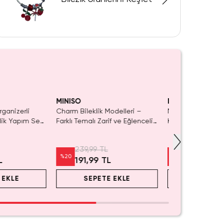
 KAÇIRMA!
Tükeniyor!
MINISO
MINISO
rganizerli
Charm Bileklik Modelleri –
Miniso Lisanslı
lik Yapım Seti
Farklı Temalı Zarif ve Eğlenceli
Kutulu İnci Gör
Tasarım
Charm Tasarımlar
Bileklik Seti
239,99 TL
899,99 TL
%
20
%
22
L
191,99 TL
699,99 
 EKLE
SEPETE EKLE
SEPET