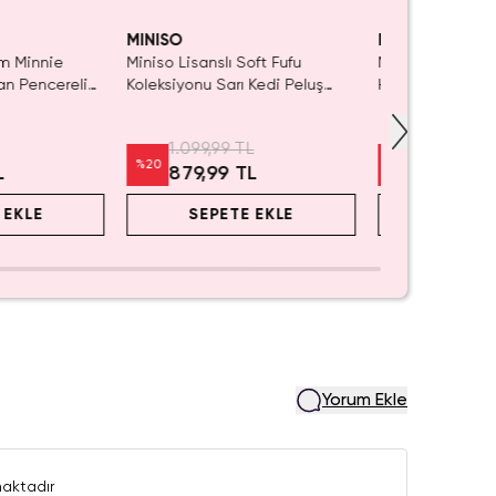
aldı.
SAKIN KAÇIRMA!
ın Al
MINISO
MINISO
m Minnie
Miniso Lisanslı Soft Fufu
Miniso Lisanslı
an Pencereli
Koleksiyonu Sarı Kedi Peluş
Hamuru Seti Mav
tusu –
Oyuncak
Oyuncak 15,6 C
zeri
1.099,99 TL
599,99 TL
%
20
%
20
L
879,99 TL
479,99 
 EKLE
SEPETE EKLE
SEPET
Yorum Ekle
aktadır