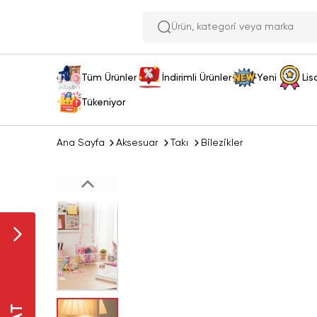
Ürün, kate
Tüm Ürünler
İndirimli Ürünler
Yeni
Lis
Tükeniyor
Ana Sayfa
Aksesuar
Takı
Bilezikler