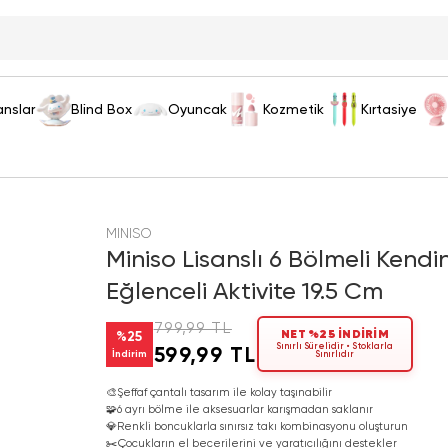
anslar
Blind Box
Oyuncak
Kozmetik
Kırtasiye
MINISO
Miniso Lisanslı 6 Bölmeli Kendi
Eğlenceli Aktivite 19.5 Cm
799,99 TL
NET %25 İNDİRİM
%
25
Sınırlı Sürelidir • Stoklarla
599,99 TL
İndirim
Sınırlıdır
🎨
Şeffaf çantalı tasarım ile kolay taşınabilir
🧩
6 ayrı bölme ile aksesuarlar karışmadan saklanır
💎
Renkli boncuklarla sınırsız takı kombinasyonu oluşturun
✂️
Çocukların el becerilerini ve yaratıcılığını destekler