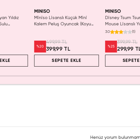
ldı.
Yalnızca 1 Adet K
n Al
Tükenmeden Sat
MINISO
MINISO
yan Yıldız
Miniso Lisanslı Küçük Mini
Disney Tsum Tsu
Sulu
Kalem Peluş Oyuncak (Koyu
Mouse Lisanslı Y
 21 cm
Pembe) - 17 cm
Mini Saklama Ku
3.0
(
1
)
Masaüstü Organi
499,99 TL
399,99 TL
%
20
%
25
399,99 TL
299,99 T
EKLE
SEPETE EKLE
SEPETE
Henüz yorum bulunmam