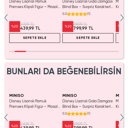
Disney Lisanslı Pamuk
Disney Lisanslı Gıda Damgası
Miniso 
luş
Prenses Klipsli Figür – Masalsı
Blind Box – Sürpriz Karakterli
Kristal
Koleksiyon
Eğlenceli Sunum
Cm
5.0
(
1
)
549,99 TL
999,99 TL
%
20
%
20
%
20
439,99 TL
799,99 TL
SEPETE EKLE
SEPETE EKLE
BUNLARI DA BEĞENEBİLİRSİN
MINISO
MINISO
MINIS
Disney Lisanslı Pamuk
Disney Lisanslı Gıda Damgası
Miniso 
luş
Prenses Klipsli Figür – Masalsı
Blind Box – Sürpriz Karakterli
Kristal
Koleksiyon
Eğlenceli Sunum
Cm
5.0
(
1
)
549,99 TL
999,99 TL
%
20
%
20
%
20