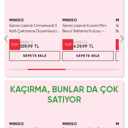
Yalnızca 2 Adet Kaldı.
Yalnızca 3 Adet Kaldı.
Yaln
Tükenmeden Satın Al
Tükenmeden Satın Al
Tük
MINISO
MINISO
MINIS
Sanrio Lisanslı Cinnamoroll 3
Sanrio Lisanslı Kuromi Mini
Sanrio 
su
Katlı Çekmece Düzenleyici
Bavul Saklama Kutusu –
Bavul 
– Masaüstü Organizer 8.5 Cm
Dekoratif Düzenleyici 13 Cm
Şeffaf 
699,99 TL
549,99 TL
%
20
%
20
%
20
559,99 TL
439,99 TL
SEPETE EKLE
SEPETE EKLE
KAÇIRMA, BUNLAR DA ÇOK
SATIYOR
MINISO
MINISO
MINIS