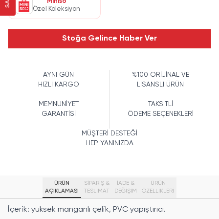
Miniso
Özel Koleksiyon
Stoğa Gelince Haber Ver
AYNI GÜN
%100 ORİJİNAL VE
HIZLI KARGO
LİSANSLI ÜRÜN
MEMNUNİYET
TAKSİTLİ
GARANTİSİ
ÖDEME SEÇENEKLERİ
MÜŞTERİ DESTEĞİ
HEP YANINIZDA
ÜRÜN
SİPARİŞ &
İADE &
ÜRÜN
AÇIKLAMASI
TESLİMAT
DEĞİŞİM
ÖZELLIKLERI
İçerik: yüksek manganlı çelik, PVC yapıştırıcı.