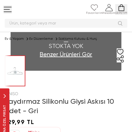
Favorilerim
Hesabım
SEPETİM
Ürün, kategori veya
Ev & Yaşam
Ev Düzenleme
Saklama Kutusu & Hurç
STOKTA YOK
Benzer Ürünleri Gör
MINISO
Kaydırmaz Silikonlu Giysi Askısı 10
SANA ÖZEL FIRSAT
Adet - Gri
129,99 TL