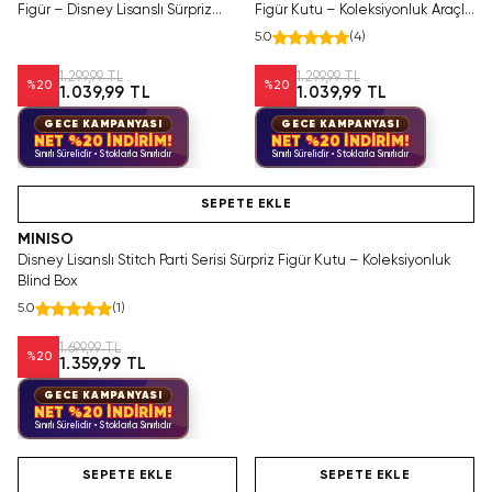
Figür – Disney Lisanslı Sürpriz
Figür Kutu – Koleksiyonluk Araçlı
Kutulu Figür
Seri
5.0
(
4
)
1.299,99 TL
1.299,99 TL
%
20
%
20
1.039,99 TL
1.039,99 TL
GECE KAMPANYASI
GECE KAMPANYASI
NET %20 İNDİRİM!
NET %20 İNDİRİM!
Sınırlı Sürelidir • Stoklarla Sınırlıdır
Sınırlı Sürelidir • Stoklarla Sınırlıdır
Hızlı Teslimat
SEPETE EKLE
MINISO
Disney Lisanslı Stitch Parti Serisi Sürpriz Figür Kutu – Koleksiyonluk
Blind Box
5.0
(
1
)
1.699,99 TL
%
20
1.359,99 TL
GECE KAMPANYASI
NET %20 İNDİRİM!
Sınırlı Sürelidir • Stoklarla Sınırlıdır
Hızlı Teslimat
Videolu Ürün
Hızlı Teslimat
SEPETE EKLE
SEPETE EKLE