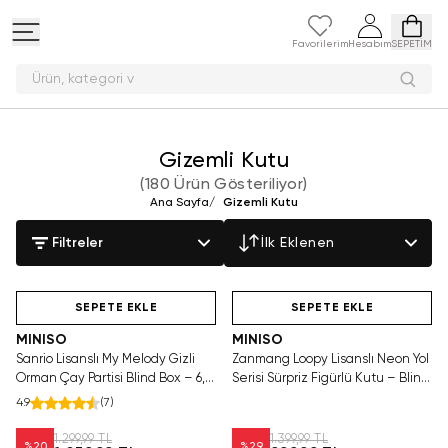
Favorilerim
Hesabım
SEPETİM
Ürün
Gizemli Kutu
(
180 Ürün Gösteriliyor
)
Ana Sayfa
/
Gizemli Kutu
Filtreler
İlk Eklenen
Hızlı Teslimat
Hızlı Teslimat
Tükeniyor!
SEPETE EKLE
SEPETE EKLE
MINISO
MINISO
Sanrio Lisanslı My Melody Gizli
Zanmang Loopy Lisanslı Neon Yol
Orman Çay Partisi Blind Box – 6,5
Serisi Sürpriz Figürlü Kutu – Blind
Cm
Box Koleksiyon Figürü
4.9
(
7
)
1.299,99 TL
1.399,99 TL
%
20
%
29