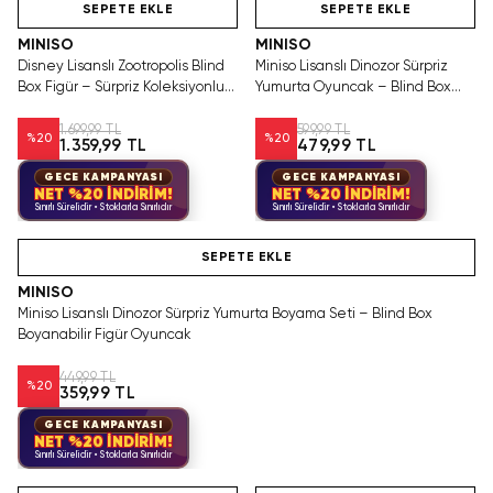
SEPETE EKLE
SEPETE EKLE
MINISO
MINISO
Disney Lisanslı Zootropolis Blind
Miniso Lisanslı Dinozor Sürpriz
Box Figür – Sürpriz Koleksiyonluk
Yumurta Oyuncak – Blind Box
Kutu
Birleştirilebilir Figür
1.699,99 TL
599,99 TL
%
20
%
20
1.359,99 TL
479,99 TL
GECE KAMPANYASI
GECE KAMPANYASI
NET %20 İNDİRİM!
NET %20 İNDİRİM!
Sınırlı Sürelidir • Stoklarla Sınırlıdır
Sınırlı Sürelidir • Stoklarla Sınırlıdır
Hızlı Teslimat
SEPETE EKLE
MINISO
Miniso Lisanslı Dinozor Sürpriz Yumurta Boyama Seti – Blind Box
Boyanabilir Figür Oyuncak
449,99 TL
%
20
359,99 TL
GECE KAMPANYASI
NET %20 İNDİRİM!
Sınırlı Sürelidir • Stoklarla Sınırlıdır
Hızlı Teslimat
Yalnızca 4 Adet Kaldı.
Hızlı Teslimat
Tükenmeden Satın Al