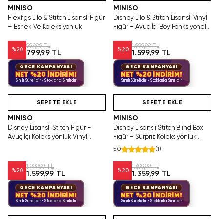
MINISO
MINISO
Flexfigs Lilo & Stitch Lisanslı Figür
Disney Lilo & Stitch Lisanslı Vinyl
– Esnek Ve Koleksiyonluk
Figür – Avuç İçi Boy Fonksiyonel
Koleksiyonluk
999,99 TL
1.999,99 TL
%
20
%
20
799,99 TL
1.599,99 TL
GECE KAMPANYASI
GECE KAMPANYASI
NET %20 İNDİRİM!
NET %20 İNDİRİM!
Sınırlı Sürelidir • Stoklarla Sınırlıdır
Sınırlı Sürelidir • Stoklarla Sınırlıdır
Hızlı Teslimat
Videolu Ürün
Tükeniyor!
Hızlı Teslimat
SEPETE EKLE
SEPETE EKLE
MINISO
MINISO
Disney Lisanslı Stitch Figür –
Disney Lisanslı Stitch Blind Box
Avuç İçi Koleksiyonluk Vinyl
Figür – Sürpriz Koleksiyonluk
Tasarım
Kutu
5.0
(
1
)
1.999,99 TL
1.699,99 TL
%
20
%
20
1.599,99 TL
1.359,99 TL
GECE KAMPANYASI
GECE KAMPANYASI
NET %20 İNDİRİM!
NET %20 İNDİRİM!
Sınırlı Sürelidir • Stoklarla Sınırlıdır
Sınırlı Sürelidir • Stoklarla Sınırlıdır
Hızlı Teslimat
Videolu Ürün
Hızlı Teslimat