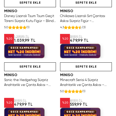
SEPETE EKLE
SEPETE EKLE
MINISO
MINISO
Disney Lisanslı Tsum Tsum Geçit
Chiikawa Lisanslı Sırt Çantası
Töreni Sürpriz Kutu Figür – Blind
Askısı Sürpriz Figür –
Box
Koleksiyonluk Blind Box
5.0
(
1
)
4.3
(
3
)
Anahtarlık Aksesuar
1.299,99 TL
599,99 TL
%
20
%
20
1.039,99 TL
479,99 TL
GECE KAMPANYASI
GECE KAMPANYASI
NET %20 İNDİRİM!
NET %20 İNDİRİM!
Sınırlı Sürelidir • Stoklarla Sınırlıdır
Sınırlı Sürelidir • Stoklarla Sınırlıdır
Hızlı Teslimat
Videolu Ürün
Hızlı Teslimat
SEPETE EKLE
SEPETE EKLE
MINISO
MINISO
Sonic the Hedgehog Sürpriz
Minecraft Serisi 4 Sürpriz
Anahtarlık ve Çanta Askısı –
Anahtarlık ve Çanta Askısı –
Koleksiyonluk Blind Box Figür
Koleksiyonluk Blind Box Mini Figür
5.0
(
1
)
Aksesuar
599,99 TL
699,99 TL
%
20
%
20
479,99 TL
559,99 TL
GECE KAMPANYASI
GECE KAMPANYASI