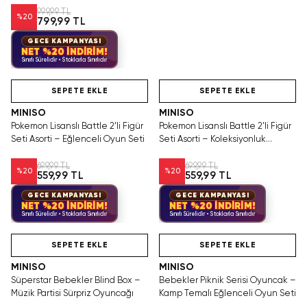
999,99 TL
%
20
799,99 TL
GECE KAMPANYASI
NET %20 İNDİRİM!
Sınırlı Sürelidir • Stoklarla Sınırlıdır
Hızlı Teslimat
Tükeniyor!
Hızlı Teslimat
SEPETE EKLE
SEPETE EKLE
MINISO
MINISO
Pokemon Lisanslı Battle 2’li Figür
Pokemon Lisanslı Battle 2’li Figür
Seti Asorti – Eğlenceli Oyun Seti
Seti Asorti – Koleksiyonluk
Oyuncak
699,99 TL
699,99 TL
%
20
%
20
559,99 TL
559,99 TL
GECE KAMPANYASI
GECE KAMPANYASI
NET %20 İNDİRİM!
NET %20 İNDİRİM!
Sınırlı Sürelidir • Stoklarla Sınırlıdır
Sınırlı Sürelidir • Stoklarla Sınırlıdır
Hızlı Teslimat
Hızlı Teslimat
SEPETE EKLE
SEPETE EKLE
MINISO
MINISO
Süperstar Bebekler Blind Box –
Bebekler Piknik Serisi Oyuncak –
Müzik Partisi Sürpriz Oyuncağı
Kamp Temalı Eğlenceli Oyun Seti