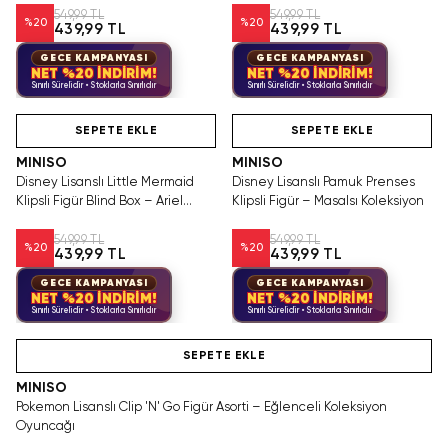
549,99 TL
549,99 TL
%
20
%
20
439,99 TL
439,99 TL
GECE KAMPANYASI
GECE KAMPANYASI
NET %20 İNDİRİM!
NET %20 İNDİRİM!
Sınırlı Sürelidir • Stoklarla Sınırlıdır
Sınırlı Sürelidir • Stoklarla Sınırlıdır
Hızlı Teslimat
Hızlı Teslimat
SEPETE EKLE
SEPETE EKLE
MINISO
MINISO
Disney Lisanslı Little Mermaid
Disney Lisanslı Pamuk Prenses
Klipsli Figür Blind Box – Ariel
Klipsli Figür – Masalsı Koleksiyon
Koleksiyonu
549,99 TL
549,99 TL
%
20
%
20
439,99 TL
439,99 TL
GECE KAMPANYASI
GECE KAMPANYASI
NET %20 İNDİRİM!
NET %20 İNDİRİM!
Sınırlı Sürelidir • Stoklarla Sınırlıdır
Sınırlı Sürelidir • Stoklarla Sınırlıdır
Hızlı Teslimat
SEPETE EKLE
MINISO
Pokemon Lisanslı Clip 'N' Go Figür Asorti – Eğlenceli Koleksiyon
Oyuncağı