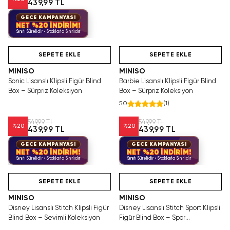
439,99 TL
GECE KAMPANYASI
NET %20 İNDİRİM!
Sınırlı Sürelidir • Stoklarla Sınırlıdır
Hızlı Teslimat
Hızlı Teslimat
SEPETE EKLE
SEPETE EKLE
MINISO
MINISO
Sonic Lisanslı Klipsli Figür Blind
Barbie Lisanslı Klipsli Figür Blind
Box – Sürpriz Koleksiyon
Box – Sürpriz Koleksiyon
5.0
(
1
)
549,99 TL
549,99 TL
%
20
%
20
439,99 TL
439,99 TL
GECE KAMPANYASI
GECE KAMPANYASI
NET %20 İNDİRİM!
NET %20 İNDİRİM!
Sınırlı Sürelidir • Stoklarla Sınırlıdır
Sınırlı Sürelidir • Stoklarla Sınırlıdır
Hızlı Teslimat
Hızlı Teslimat
SEPETE EKLE
SEPETE EKLE
MINISO
MINISO
Disney Lisanslı Stitch Klipsli Figür
Disney Lisanslı Stitch Sport Klipsli
Blind Box – Sevimli Koleksiyon
Figür Blind Box – Spor
Koleksiyonu