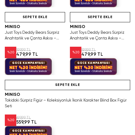
NET %20 İNDİRİM!
NET %20 İNDİRİM!
Sınırlı Sürelidir • Stoklarla Sınırlıdır
Sınırlı Sürelidir • Stoklarla Sınırlıdır
Hızlı Teslimat
Videolu Ürün
Hızlı Teslimat
SEPETE EKLE
SEPETE EKLE
MINISO
MINISO
Just Toys Deddy Bears Sürpriz
Just Toys Deddy Bears Sürpriz
Anahtarlık ve Çanta Askısı –
Anahtarlık ve Çanta Askısı –
Koleksiyonluk Blind Box Mini Figür
Koleksiyonluk Blind Box Mini Figür
599,99 TL
599,99 TL
%
20
%
20
479,99 TL
479,99 TL
GECE KAMPANYASI
GECE KAMPANYASI
NET %20 İNDİRİM!
NET %20 İNDİRİM!
Sınırlı Sürelidir • Stoklarla Sınırlıdır
Sınırlı Sürelidir • Stoklarla Sınırlıdır
Hızlı Teslimat
SEPETE EKLE
MINISO
Tokidoki Sürpriz Figür – Koleksiyonluk İkonik Karakter Blind Box Figür
Seti
699,99 TL
%
20
559,99 TL
GECE KAMPANYASI