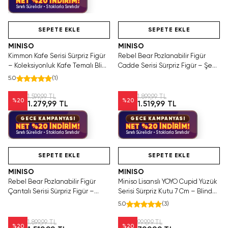
NET %20 İNDİRİM!
Sınırlı Sürelidir • Stoklarla Sınırlıdır
Hızlı Teslimat
Videolu Ürün
Yalnızca 1 Adet Kaldı.
Hızlı Teslimat
Tükenmeden Satın Al
SEPETE EKLE
SEPETE EKLE
MINISO
MINISO
Kimmon Kafe Serisi Sürpriz Figür
Rebel Bear Pozlanabilir Figür
– Koleksiyonluk Kafe Temalı Blind
Cadde Serisi Sürpriz Figür – Şehir
Box Figür Seti
Temalı Blind Box Koleksiyonu
5.0
(
1
)
1.599,99 TL
1.899,99 TL
%
20
%
20
1.279,99 TL
1.519,99 TL
GECE KAMPANYASI
GECE KAMPANYASI
NET %20 İNDİRİM!
NET %20 İNDİRİM!
Sınırlı Sürelidir • Stoklarla Sınırlıdır
Sınırlı Sürelidir • Stoklarla Sınırlıdır
Hızlı Teslimat
Hızlı Teslimat
SEPETE EKLE
SEPETE EKLE
MINISO
MINISO
Rebel Bear Pozlanabilir Figür
Miniso Lisanslı YOYO Cupid Yüzük
Çantalı Serisi Sürpriz Figür –
Serisi Sürpriz Kutu 7 Cm – Blind
Koleksiyonluk Blind Box Oyun
Box
5.0
(
3
)
Seti
1.899,99 TL
999,99 TL
%
20
%
20