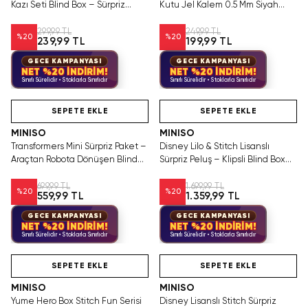
Kazı Seti Blind Box – Sürpriz
Kutu Jel Kalem 0.5 Mm Siyah
Figürlü Arkeoloji Oyunu
Mürekkep 14.7 Cm
299,99 TL
249,99 TL
%
20
%
20
239,99 TL
199,99 TL
GECE KAMPANYASI
GECE KAMPANYASI
NET %20 İNDİRİM!
NET %20 İNDİRİM!
Sınırlı Sürelidir • Stoklarla Sınırlıdır
Sınırlı Sürelidir • Stoklarla Sınırlıdır
Videolu Ürün
Hızlı Teslimat
Tükeniyor!
SEPETE EKLE
SEPETE EKLE
MINISO
MINISO
Transformers Mini Sürpriz Paket –
Disney Lilo & Stitch Lisanslı
Araçtan Robota Dönüşen Blind
Sürpriz Peluş – Klipsli Blind Box
Box Figür
Çanta Süsü
699,99 TL
1.699,99 TL
%
20
%
20
559,99 TL
1.359,99 TL
GECE KAMPANYASI
GECE KAMPANYASI
NET %20 İNDİRİM!
NET %20 İNDİRİM!
Sınırlı Sürelidir • Stoklarla Sınırlıdır
Sınırlı Sürelidir • Stoklarla Sınırlıdır
Tükeniyor!
SAKIN KAÇIRMA!
Hızlı Teslimat
SEPETE EKLE
SEPETE EKLE
MINISO
MINISO
Yume Hero Box Stitch Fun Serisi
Disney Lisanslı Stitch Sürpriz