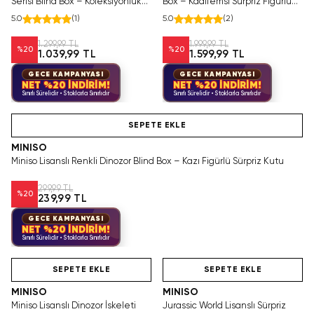
Serisi Blind Box – Koleksiyonluk
Box – Kadifemsi Sürpriz Figürlü
Sürpriz Kutu
Kutu
5.0
(
1
)
5.0
(
2
)
1.299,99 TL
1.999,99 TL
%
20
%
20
1.039,99 TL
1.599,99 TL
GECE KAMPANYASI
GECE KAMPANYASI
NET %20 İNDİRİM!
NET %20 İNDİRİM!
Sınırlı Sürelidir • Stoklarla Sınırlıdır
Sınırlı Sürelidir • Stoklarla Sınırlıdır
Videolu Ürün
SEPETE EKLE
MINISO
Miniso Lisanslı Renkli Dinozor Blind Box – Kazı Figürlü Sürpriz Kutu
299,99 TL
%
20
239,99 TL
GECE KAMPANYASI
NET %20 İNDİRİM!
Sınırlı Sürelidir • Stoklarla Sınırlıdır
Yalnızca 2 Adet Kaldı.
Hızlı Teslimat
Videolu Ürün
Tükenmeden Satın Al
SEPETE EKLE
SEPETE EKLE
MINISO
MINISO
Miniso Lisanslı Dinozor İskeleti
Jurassic World Lisanslı Sürpriz