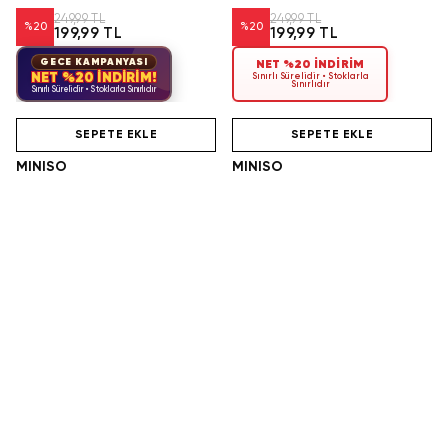
249,99 TL
249,99 TL
%
20
%
20
199,99 TL
199,99 TL
GECE KAMPANYASI
NET %20 İNDİRİM
NET %20 İNDİRİM!
Sınırlı Sürelidir • Stoklarla
Sınırlıdır
Sınırlı Sürelidir • Stoklarla Sınırlıdır
Hızlı Teslimat
Hızlı Teslimat
SEPETE EKLE
SEPETE EKLE
MINISO
MINISO
Korsan Bebekler Blind Box –
Bebekler Okulda Blind Box –
Macera Temalı Sürpriz Oyuncak
School of Life Sürpriz Oyuncak
249,99 TL
249,99 TL
%
20
%
20
199,99 TL
199,99 TL
GECE KAMPANYASI
GECE KAMPANYASI
NET %20 İNDİRİM!
NET %20 İNDİRİM!
Sınırlı Sürelidir • Stoklarla Sınırlıdır
Sınırlı Sürelidir • Stoklarla Sınırlıdır
Hızlı Teslimat
SEPETE EKLE
MINISO
Max Saksı Bitkileri Sürprizi 83183 – Dekoratif Yapım Seti