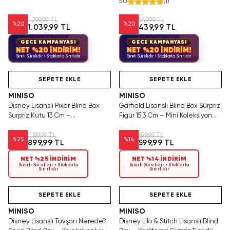
5.0
(
1
)
1.299,99 TL
549,99 TL
%
20
%
20
1.039,99 TL
439,99 TL
GECE KAMPANYASI
GECE KAMPANYASI
NET %20 İNDİRİM!
NET %20 İNDİRİM!
Sınırlı Sürelidir • Stoklarla Sınırlıdır
Sınırlı Sürelidir • Stoklarla Sınırlıdır
Videolu Ürün
Hızlı Teslimat
Videolu Ürün
SEPETE EKLE
SEPETE EKLE
MINISO
MINISO
Disney Lisanslı Pixar Blind Box
Garfield Lisanslı Blind Box Sürpriz
Sürpriz Kutu 13 Cm –
Figür 15,3 Cm – Mini Koleksiyon
Koleksiyonluk Figür Serisi
Serisi
1.199,99 TL
699,99 TL
%
25
%
14
899,99 TL
599,99 TL
NET %25 İNDİRİM
NET %14 İNDİRİM
Sınırlı Sürelidir • Stoklarla
Sınırlı Sürelidir • Stoklarla
Sınırlıdır
Sınırlıdır
Hızlı Teslimat
Hızlı Teslimat
SEPETE EKLE
SEPETE EKLE
MINISO
MINISO
Disney Lisanslı Tavşan Nerede?
Disney Lilo & Stitch Lisanslı Blind