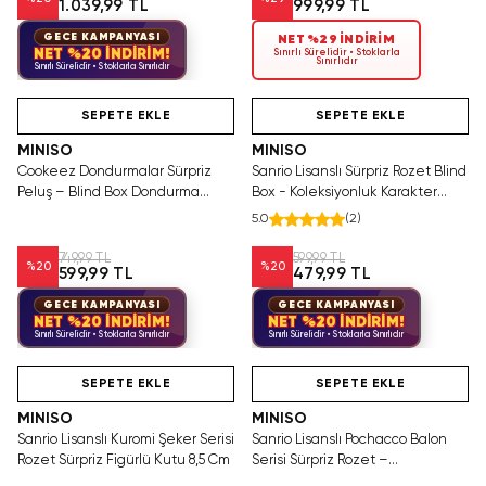
1.039,99 TL
999,99 TL
GECE KAMPANYASI
NET %29 İNDİRİM
NET %20 İNDİRİM!
Sınırlı Sürelidir • Stoklarla
Sınırlıdır
Sınırlı Sürelidir • Stoklarla Sınırlıdır
Yalnızca 3 Adet Kaldı.
Hızlı Teslimat
Tükeniyor!
Tükenmeden Satın Al
SEPETE EKLE
SEPETE EKLE
MINISO
MINISO
Cookeez Dondurmalar Sürpriz
Sanrio Lisanslı Sürpriz Rozet Blind
Peluş – Blind Box Dondurma
Box - Koleksiyonluk Karakter
Külahı Tasarımlı Yumuşak Figür
Figür Rozet 9 cm
5.0
(
2
)
749,99 TL
599,99 TL
%
20
%
20
599,99 TL
479,99 TL
GECE KAMPANYASI
GECE KAMPANYASI
NET %20 İNDİRİM!
NET %20 İNDİRİM!
Sınırlı Sürelidir • Stoklarla Sınırlıdır
Sınırlı Sürelidir • Stoklarla Sınırlıdır
Videolu Ürün
Hızlı Teslimat
SAKIN KAÇIRMA!
SEPETE EKLE
SEPETE EKLE
MINISO
MINISO
Sanrio Lisanslı Kuromi Şeker Serisi
Sanrio Lisanslı Pochacco Balon
Rozet Sürpriz Figürlü Kutu 8,5 Cm
Serisi Sürpriz Rozet –
Koleksiyonluk Blind Box 6 Cm