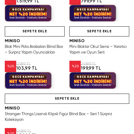
1.519,99 TL
799,99 TL
GECE KAMPANYASI
GECE KAMPANYASI
NET %20 İNDİRİM!
NET %20 İNDİRİM!
Sınırlı Sürelidir • Stoklarla Sınırlıdır
Sınırlı Sürelidir • Stoklarla Sınırlıdır
Hızlı Teslimat
Hızlı Teslimat
SEPETE EKLE
SEPETE EKLE
MINISO
MINISO
Blok Mini Polis Arabaları Blind Box
Mini Bloklar Okul Serisi – Yaratıcı
– Sürpriz Yapım Oyuncakları
Yapım ve Oyun Seti
129,99 TL
249,99 TL
%
20
%
20
103,99 TL
199,99 TL
GECE KAMPANYASI
GECE KAMPANYASI
NET %20 İNDİRİM!
NET %20 İNDİRİM!
Sınırlı Sürelidir • Stoklarla Sınırlıdır
Sınırlı Sürelidir • Stoklarla Sınırlıdır
Hızlı Teslimat
SEPETE EKLE
MINISO
Stranger Things Lisanslı Klipsli Figür Blind Box – Seri 1 Sürpriz
Koleksiyon
549,99 TL
%
20