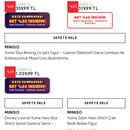
449,99 TL
399,99 TL
%
20
%
20
359,99 TL
319,99 TL
GECE KAMPANYASI
NET %20 İNDİRİM
NET %20 İNDİRİM!
Sınırlı Sürelidir • Stoklarla
Sınırlıdır
Sınırlı Sürelidir • Stoklarla Sınırlıdır
Yalnızca 4 Adet Kaldı. Tükenmeden Satın Al
SEPETE EKLE
MINISO
Yume Toys Among Us Işıklı Figür – Lisanslı Dekoratif Gece Lambası Ve
Koleksiyonluk Masa Üstü Aydınlatma
1.299,99 TL
%
20
1.039,99 TL
GECE KAMPANYASI
NET %20 İNDİRİM!
Sınırlı Sürelidir • Stoklarla Sınırlıdır
Hızlı Teslimat
SAKIN KAÇIRMA!
Hızlı Teslimat
SEPETE EKLE
SEPETE EKLE
MINISO
MINISO
Disney Lisanslı Yume Hero Box
Yume Zoom Hero Stitch Çek
Stitch Sanat Galerisi Serisi –
Bırak Araba Figür
Koleksiyonluk Dekoratif Figür