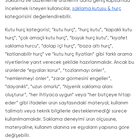
Saklama ve düzenleme ürünlerini daha geniş kapsamda
incelemek isteyen kullanıcılar,
saklama kutusu & hurç
kategorisini değerlendirebilir.
Kutu hurç kategorisi; “kutu hurç”, “hurç kutu”, “kapaklı kutu
hurç”, “çok amaçlı kutu hurç”, “büyük hurç kutu”, “kıyafet
saklama hurcu”, “dolap içi hurç”, “baza altı hurç”,
“katlanabilir hurç” ve “kutu hurç fiyatları” gibi farklı arama
niyetlerine yanıt verecek şekilde hazırlanmalıdır. Ancak bu
ürünlerde “eşyaları korur”, “tozlanmayı önler”,
“nemlenmeyi önler”, “zarar görmesini engeller”,
“dayanıklı”, “uzun ömürlü”, “hijyenik saklama alanı
oluşturur”, “her ihtiyaca uygun” veya “her bütçeye hitap
eder” gibi ifadeler ürün sayfasındaki materyal, kullanım
talimatı veya teknik bilgilerle desteklenmediği sürece
kullanılmamalıdır. Saklama deneyimi ürün ölçüsüne,
materyaline, kullanım alanına ve eşyaların yapısına göre
değişebilir.