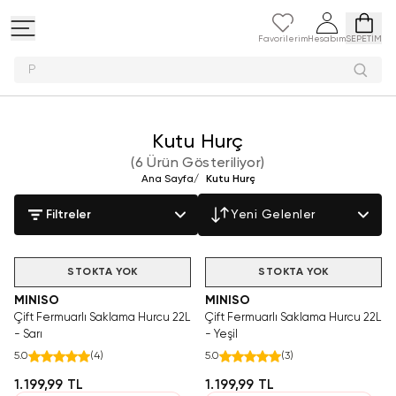
Favorilerim
Hesabım
SEPETİM
Peluş oyu
Kutu Hurç
(
6 Ürün Gösteriliyor
)
Ana Sayfa
/
Kutu Hurç
Filtreler
Yeni Gelenler
STOKTA YOK
STOKTA YOK
MINISO
MINISO
Çift Fermuarlı Saklama Hurcu 22L
Çift Fermuarlı Saklama Hurcu 22L
- Sarı
- Yeşil
5.0
(
4
)
5.0
(
3
)
1.199,99 TL
1.199,99 TL