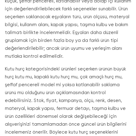
küçük, şeffaf pencereli, katlanabilir veya dolap içi kullanım
için değerlendirilebilecek farklı seçenekler sunabilir. Ürün
seçerken saklanacak eşyaların türü, ürün ölçüsü, materyal
bilgisi, kullanım alanı, kapak yapısı, taşıma kulbu ve bakım
talimatı birlikte incelenmelidir. Eşyaları daha düzenli
gruplamak için birden fazla boy ya da farklı ürün tipi
değerlendirilebilir; ancak ürün uyumu ve yerleşim alanı
mutlaka kontrol edilmelidir.
Kutu hurç kategorisindeki ürünleri seçerken ürünün büyük
hurç kutu mu, kapaklı kutu hurç mu, çok amaçlı hurç mu,
şeffaf pencereli model mi yoksa katlanabilir saklama
ürünü mü olduğunu ürün açıklamasından kontrol
edebilirsiniz. Stok, fiyat, kampanya, ölçü, renk, desen,
materyal, kapak yapısı, fermuar detayı, taşıma kulbu ve
ürün özellikleri dönemsel olarak değişebileceği için
alışverişinizi tamamlamadan önce güncel ürün bilgilerini
incelemeniz önerilir. Böylece kutu hurç seçeneklerini