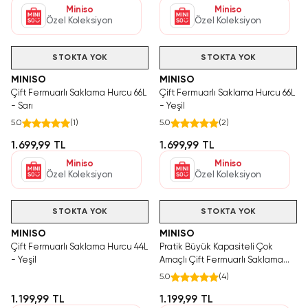
Miniso
Miniso
Özel Koleksiyon
Özel Koleksiyon
STOKTA YOK
STOKTA YOK
MINISO
MINISO
Çift Fermuarlı Saklama Hurcu 66L
Çift Fermuarlı Saklama Hurcu 66L
- Sarı
- Yeşil
5.0
(
1
)
5.0
(
2
)
1.699,99 TL
1.699,99 TL
Miniso
Miniso
Özel Koleksiyon
Özel Koleksiyon
STOKTA YOK
STOKTA YOK
MINISO
MINISO
Çift Fermuarlı Saklama Hurcu 44L
Pratik Büyük Kapasiteli Çok
- Yeşil
Amaçlı Çift Fermuarlı Saklama
Hurcu 44L - Sarı
5.0
(
4
)
1.199,99 TL
1.199,99 TL