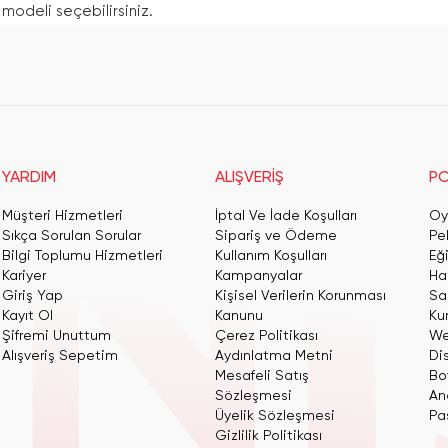
modeli seçebilirsiniz.
YARDIM
ALIŞVERİŞ
PO
Müşteri Hizmetleri
İptal Ve İade Koşulları
Oy
Sıkça Sorulan Sorular
Sipariş ve Ödeme
Pe
Bilgi Toplumu Hizmetleri
Kullanım Koşulları
Eğ
Kariyer
Kampanyalar
Har
Giriş Yap
Kişisel Verilerin Korunması
San
Kayıt Ol
Kanunu
Ku
Şifremi Unuttum
Çerez Politikası
We
Alışveriş Sepetim
Aydınlatma Metni
Dis
Mesafeli Satış
Bo
Sözleşmesi
An
Üyelik Sözleşmesi
Pas
Gizlilik Politikası