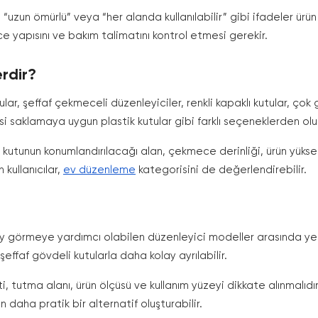
uzun ömürlü” veya “her alanda kullanılabilir” gibi ifadeler ürün
e yapısını ve bakım talimatını kontrol etmesi gerekir.
rdir?
lar, şeffaf çekmeceli düzenleyiciler, renkli kapaklı kutular, ç
i saklamaya uygun plastik kutular gibi farklı seçeneklerden oluş
utunun konumlandırılacağı alan, çekmece derinliği, ürün yüksekl
kullanıcılar,
ev düzenleme
kategorisini de değerlendirebilir.
ay görmeye yardımcı olabilen düzenleyici modeller arasında yer al
 şeffaf gövdeli kutularla daha kolay ayrılabilir.
 tutma alanı, ürün ölçüsü ve kullanım yüzeyi dikkate alınmalıdır
 daha pratik bir alternatif oluşturabilir.