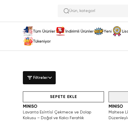
Ür
Tüm Ürünler
İndirimli Ürünler
Yeni
Lis
Tükeniyor
Filtreler
Yalnızca 2 Adet Kaldı. Tükenmeden Satın Al
SEPETE EKLE
Tükendi
MINISO
MINISO
Lavanta Esintisi Çekmece ve Dolap
Maltese L
Kokusu – Doğal ve Kalıcı Ferahlık
Düzenleyi