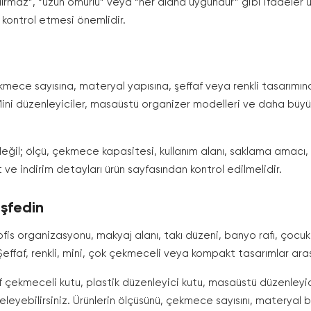
dırmaz”, “uzun ömürlü” veya “her alana uygundur” gibi ifadeler ür
 kontrol etmesi önemlidir.
ekmece sayısına, materyal yapısına, şeffaf veya renkli tasarım
ni düzenleyiciler, masaüstü organizer modelleri ve daha büyük ç
 değil; ölçü, çekmece kapasitesi, kullanım alanı, saklama amacı,
 ve indirim detayları ürün sayfasından kontrol edilmelidir.
şfedin
is organizasyonu, makyaj alanı, takı düzeni, banyo rafı, çocuk
r. Şeffaf, renkli, mini, çok çekmeceli veya kompakt tasarımlar ara
f çekmeceli kutu, plastik düzenleyici kutu, masaüstü düzenleyi
yebilirsiniz. Ürünlerin ölçüsünü, çekmece sayısını, materyal bilgi