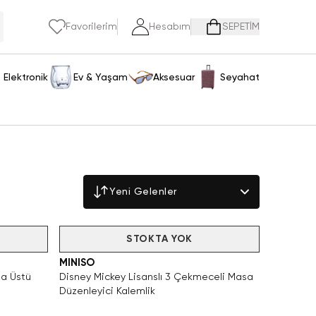
Favorilerim
Hesabım
SEPETİM
Elektronik
Ev & Yaşam
Aksesuar
Seyahat
Yeni Gelenler
Tükendi
STOKTA YOK
MINISO
sa Üstü
Disney Mickey Lisanslı 3 Çekmeceli Masa
Düzenleyici Kalemlik