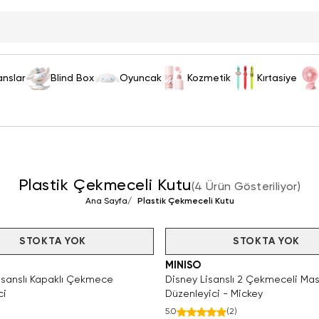
anslar
Blind Box
Oyuncak
Kozmetik
Kırtasiye
Plastik Çekmeceli Kutu
(
4 Ürün Gösteriliyor
)
Ana Sayfa
/
Plastik Çekmeceli Kutu
STOKTA YOK
Tükendi
STOKTA YOK
MINISO
isanslı Kapaklı Çekmece
Disney Lisanslı 2 Çekmeceli Ma
ci
Düzenleyici - Mickey
5.0
(
2
)