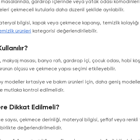
 masalarında, gardırop içlerinde veya yatak odası komodinlerind
leri çekmeceli kutularla daha düzenli şekilde ayrılabilir.
teryal bilgisi, kapak veya çekmece kapanışı, temizlik kolaylığı 
emizlik ürünleri
kategorisi değerlendirilebilir.
llanılır?
, makyaj masası, banyo rafı, gardırop içi, çocuk odası, hobi kö
 ürünün ölçüsü ve çekmece yapısı seçimi etkileyebilir.
oy modeller kırtasiye ve bakım ürünleri için, daha geniş modell
de mutlaka kontrol edilmelidir.
re Dikkat Edilmeli?
ayısı, çekmece derinliği, materyal bilgisi, şeffaf veya renkli ta
birlikte değerlendirilmelidir.