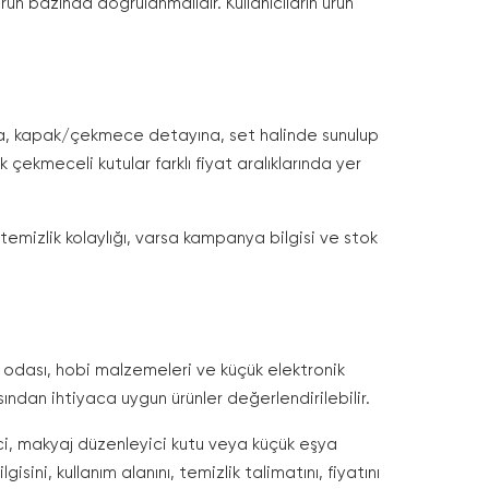
ün bazında doğrulanmalıdır. Kullanıcıların ürün
ına, kapak/çekmece detayına, set halinde sunulup
ekmeceli kutular farklı fiyat aralıklarında yer
 temizlik kolaylığı, varsa kampanya bilgisi ve stok
 odası, hobi malzemeleri ve küçük elektronik
sından ihtiyaca uygun ürünler değerlendirilebilir.
ci, makyaj düzenleyici kutu veya küçük eşya
sini, kullanım alanını, temizlik talimatını, fiyatını