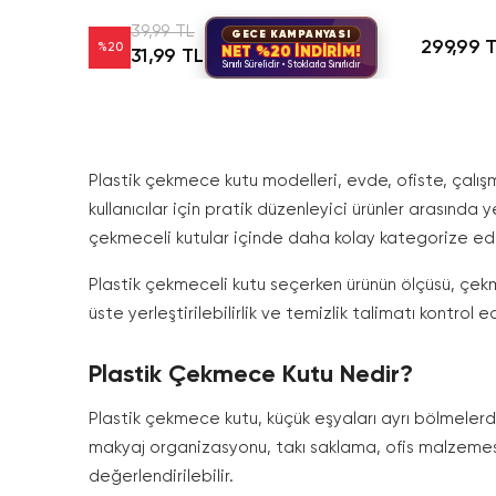
39,99 TL
GECE KAMPANYASI
299,99 
%
20
NET %20 İNDİRİM!
31,99 TL
Sınırlı Sürelidir • Stoklarla Sınırlıdır
Plastik çekmece kutu modelleri, evde, ofiste, çal
kullanıcılar için pratik düzenleyici ürünler arasında y
çekmeceli kutular içinde daha kolay kategorize edil
Plastik çekmeceli kutu seçerken ürünün ölçüsü, çekm
üste yerleştirilebilirlik ve temizlik talimatı kontrol
Plastik Çekmece Kutu Nedir?
Plastik çekmece kutu, küçük eşyaları ayrı bölmeler
makyaj organizasyonu, takı saklama, ofis malzemesi
değerlendirilebilir.