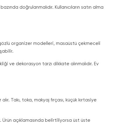
 bazında doğrulanmalıdır. Kullanıcıların satın alma
ok gözlü organizer modelleri, masaüstü çekmeceli
abilir.
iği ve dekorasyon tarzı dikkate alınmalıdır. Ev
ır. Takı, toka, makyaj fırçası, küçük kırtasiye
. Ürün açıklamasında belirtiliyorsa üst üste