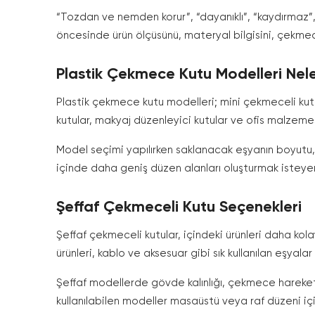
“Tozdan ve nemden korur”, “dayanıklı”, “kaydırmaz”, “
öncesinde ürün ölçüsünü, materyal bilgisini, çekmec
Plastik Çekmece Kutu Modelleri Nele
Plastik çekmece kutu modelleri; mini çekmeceli kutu
kutular, makyaj düzenleyici kutular ve ofis malzemes
Model seçimi yapılırken saklanacak eşyanın boyutu, k
içinde daha geniş düzen alanları oluşturmak isteyen 
Şeffaf Çekmeceli Kutu Seçenekleri
Şeffaf çekmeceli kutular, içindeki ürünleri daha kol
ürünleri, kablo ve aksesuar gibi sık kullanılan eşyalar
Şeffaf modellerde gövde kalınlığı, çekmece hareketi,
kullanılabilen modeller masaüstü veya raf düzeni için