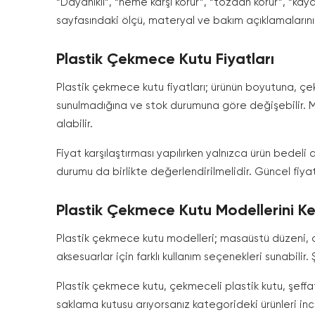
“Dayanıklı”, “neme karşı korur”, “tozdan korur”, “kay
sayfasındaki ölçü, materyal ve bakım açıklamalarını
Plastik Çekmece Kutu Fiyatları
Plastik çekmece kutu fiyatları; ürünün boyutuna, ç
sunulmadığına ve stok durumuna göre değişebilir. Mi
alabilir.
Fiyat karşılaştırması yapılırken yalnızca ürün bedeli
durumu da birlikte değerlendirilmelidir. Güncel fiyat
Plastik Çekmece Kutu Modellerini Ke
Plastik çekmece kutu modelleri; masaüstü düzeni, of
aksesuarlar için farklı kullanım seçenekleri sunabili
Plastik çekmece kutu, çekmeceli plastik kutu, şeffa
saklama kutusu arıyorsanız kategorideki ürünleri incele