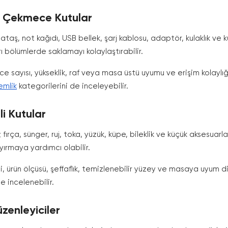
k Çekmece Kutular
taş, not kağıdı, USB bellek, şarj kablosu, adaptör, kulaklık ve
rı bölümlerde saklamayı kolaylaştırabilir.
sayısı, yükseklik, raf veya masa üstü uyumu ve erişim kolaylığı 
emlik
kategorilerini de inceleyebilir.
i Kutular
rça, sünger, ruj, toka, yüzük, küpe, bileklik ve küçük aksesuarlar
yırmaya yardımcı olabilir.
 ürün ölçüsü, şeffaflık, temizlenebilir yüzey ve masaya uyum di
e incelenebilir.
zenleyiciler