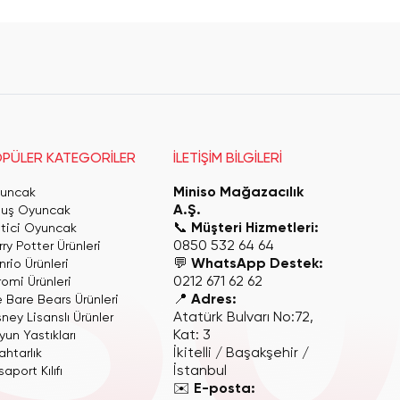
PÜLER KATEGORİLER
İLETİŞİM BİLGİLERİ
Miniso Mağazacılık
uncak
A.Ş.
luş Oyuncak
📞
Müşteri Hizmetleri:
itici Oyuncak
0850 532 64 64
ry Potter Ürünleri
💬
WhatsApp Destek:
rio Ürünleri
0212 671 62 62
romi Ürünleri
📍
Adres:
 Bare Bears Ürünleri
Atatürk Bulvarı No:72,
ney Lisanslı Ürünler
Kat: 3
yun Yastıkları
İkitelli / Başakşehir /
ahtarlık
İstanbul
aport Kılıfı
✉️
E-posta: