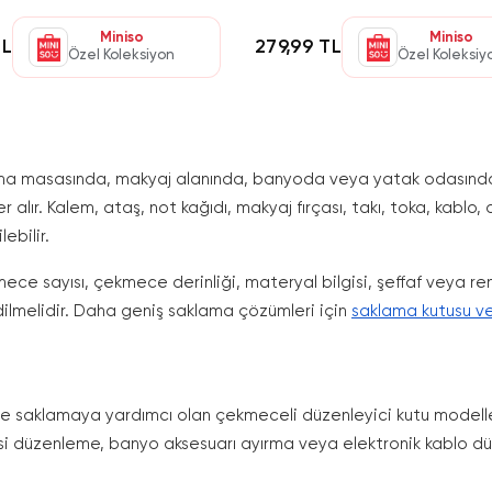
Miniso
Miniso
TL
279,99 TL
Özel Koleksiyon
Özel Koleksiy
ışma masasında, makyaj alanında, banyoda veya yatak odasında 
er alır. Kalem, ataş, not kağıdı, makyaj fırçası, takı, toka, kablo,
ebilir.
ece sayısı, çekmece derinliği, materyal bilgisi, şeffaf veya ren
 edilmelidir. Daha geniş saklama çözümleri için
saklama kutusu ve
de saklamaya yardımcı olan çekmeceli düzenleyici kutu modelle
 düzenleme, banyo aksesuarı ayırma veya elektronik kablo düze