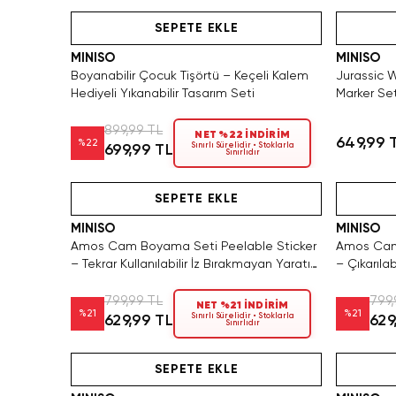
SAKIN KAÇIRMA!
Videolu Ürün
SEPETE EKLE
MINISO
MINISO
Boyanabilir Çocuk Tişörtü – Keçeli Kalem
Jurassic W
Hediyeli Yıkanabilir Tasarım Seti
Marker Se
899,99 TL
NET %22 İNDİRİM
649,99 
%
22
Sınırlı Sürelidir • Stoklarla
699,99 TL
Sınırlıdır
Hızlı Teslimat
Videolu Ürün
SEPETE EKLE
MINISO
MINISO
Amos Cam Boyama Seti Peelable Sticker
Amos Cam 
– Tekrar Kullanılabilir İz Bırakmayan Yaratıcı
– Çıkarılab
Aktivite Seti
Becerisi S
799,99 TL
799,
NET %21 İNDİRİM
%
21
%
21
Sınırlı Sürelidir • Stoklarla
629,99 TL
629
Sınırlıdır
Hızlı Teslimat
Videolu Ürün
Yalnızca 
SEPETE EKLE