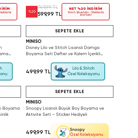
Geliştirme Seti
749,99 TL
DİRİM
NET %20 İNDİRİM
%
20
 Stoklarla
Sınırlı Sürelidir • Stoklarla
599,99 TL
Sınırlıdır
SAKIN KAÇIRMA!
Hızlı Teslimat
Videolu Ürün
Yalnızca 4 
SEPETE EKLE
MINISO
h
Disney Lilo ve Stitch Lisanslı Damga
yama
Boyama Seti Defter ve Kalem İçerikli
Aktivite Seti
ch
Lilo & Stitch
499,99 TL
yonu
Özel Koleksiyonu
Videolu Ürün
SEPETE EKLE
MINISO
kli Boyama
Snoopy Lisanslı Büyük Boy Boyama ve
inlik
Aktivite Seti – Sticker Hediyeli
Snoopy
499,99 TL
Özel Koleksiyonu