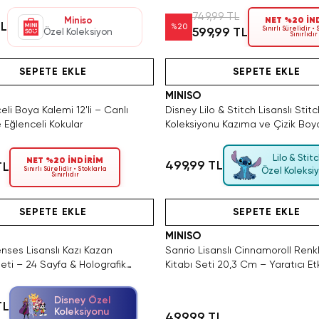
Aktivite Seti
749,99 TL
Miniso
NET %20 İN
TL
%
20
Sınırlı Sürelidir •
599,99 TL
Özel Koleksiyon
Sınırlıdır
Hızlı Teslimat
Videolu Ürün
Tükeniyor!
Hızlı Teslimat
Videolu Ürün
SEPETE EKLE
SEPETE EKLE
MINISO
eli Boya Kalemi 12'li – Canlı
Disney Lilo & Stitch Lisanslı Stitc
 Eğlenceli Kokular
Koleksiyonu Kazıma ve Çizik Bo
Aktivite Seti
Lilo & Stit
NET %20 İNDİRİM
499,99 TL
TL
Sınırlı Sürelidir • Stoklarla
Özel Koleksi
Sınırlıdır
Videolu Ürün
Hızlı Teslimat
Hızlı Teslimat
SEPETE EKLE
SEPETE EKLE
MINISO
nses Lisanslı Kazı Kazan
Sanrio Lisanslı Cinnamoroll Ren
ti – 24 Sayfa & Holografik
Kitabı Seti 20,3 Cm – Yaratıcı Etk
Disney Özel
TL
Koleksiyonu
499,99 TL