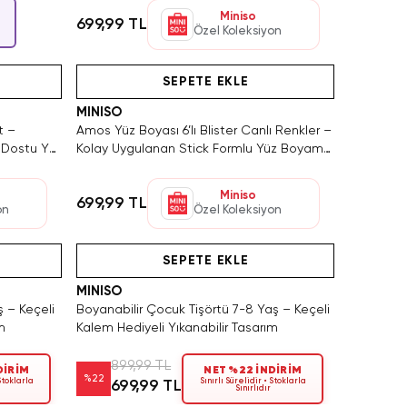
Miniso
699,99 TL
Özel Koleksiyon
Tükeniyor!
SEPETE EKLE
MINISO
t –
Amos Yüz Boyası 6’lı Blister Canlı Renkler –
 Dostu Yüz
Kolay Uygulanan Stick Formlu Yüz Boyama
Seti
Miniso
699,99 TL
on
Özel Koleksiyon
Yalnızca 4 Adet Kaldı. Tükenmeden Satın Al
SAKIN KAÇIRMA!
SEPETE EKLE
MINISO
ş – Keçeli
Boyanabilir Çocuk Tişörtü 7-8 Yaş – Keçeli
m
Kalem Hediyeli Yıkanabilir Tasarım
899,99 TL
DİRİM
NET %22 İNDİRİM
%
22
 Stoklarla
Sınırlı Sürelidir • Stoklarla
699,99 TL
Sınırlıdır