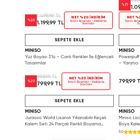
1.39
%
21
1.0
1.499,99 TL
NET %20 İNDİRİM
NET %2
%
20
Sınırlı Sürelidir • Stoklarla
Sınırlı Süre
1.199,99 TL
Sınırlıdır
Sı
Videolu Ürün
Hızlı Teslimat
Videolu Ürün
SEPETE EKLE
MINISO
MINISO
Yüz Boyası 3'lü – Canlı Renkler İle Eğlenceli
Powerpuff 
Tasarımlar
– Yaratıc
999,99 TL
NET %20 İNDİRİM
799,99 
%
20
Sınırlı Sürelidir • Stoklarla
799,99 TL
Sınırlıdır
Tükeniyor!
Hızlı Teslimat
Videolu Ürün
Yalnız
SEPETE EKLE
MINISO
MINISO
Jurassic World Lisanslı Yıkanabilir Keçeli
Miniso Lis
Kalem Seti 24 Parçalı Renkli Boyama
Boya Kale
Kalemi
5.0