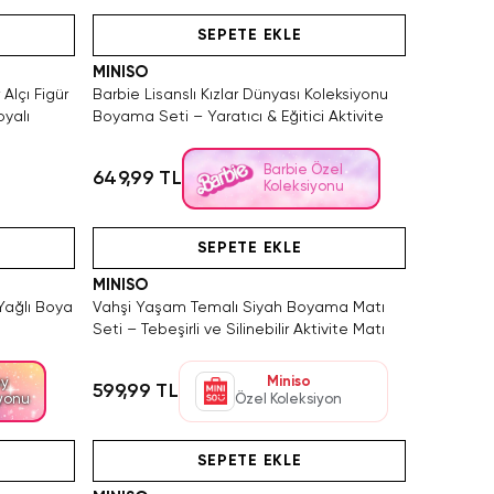
Hızlı Teslimat
SEPETE EKLE
MINISO
 Alçı Figür
Barbie Lisanslı Kızlar Dünyası Koleksiyonu
yalı
Boyama Seti – Yaratıcı & Eğitici Aktivite
Barbie Özel
649,99 TL
Koleksiyonu
Yalnızca 2 Adet Kaldı. Tükenmeden Satın Al
Yalnızca 3 Adet Kaldı. Tükenmeden Satın Al
SEPETE EKLE
MINISO
 Yağlı Boya
Vahşi Yaşam Temalı Siyah Boyama Matı
Seti – Tebeşirli ve Silinebilir Aktivite Matı
Miniso
ny
599,99 TL
iyonu
Özel Koleksiyon
SAKIN KAÇIRMA!
Hızlı Teslimat
SEPETE EKLE