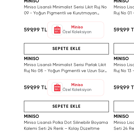
MINISO
MINISO
Miniso Lisanslı Minimalist Serisi Likit Ruj No
Miniso Lisa
09 - Yoğun Pigmentli ve Kurutmayan
Ruj No 01 
Nemlendirici Etkili Dudak Boyası
Formüllü 
Miniso
599,99 TL
599,99 
Özel Koleksiyon
Hızlı Teslimat
Videolu Ürün
SEPETE EKLE
MINISO
MINISO
Miniso Lisanslı Minimalist Serisi Parlak Likit
Miniso Lisa
Ruj No 08 - Yoğun Pigmentli ve Uzun Süre
Ruj No 13
Kalıcı Işıltılı Dudak Boyası
Kalıcı Işıl
Miniso
599,99 TL
599,99 
Özel Koleksiyon
Hızlı Teslimat
Hızlı Teslimat
Yalnız
SEPETE EKLE
MINISO
MINISO
Miniso Lisanslı Polka Dot Silinebilir Boyama
Miniso Lis
Kalemi Seti 24 Renk – Kolay Düzeltme
Seti 24 Re