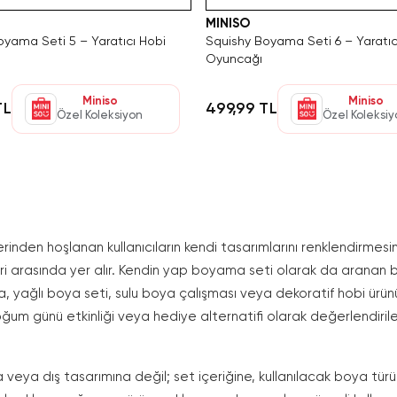
MINISO
oyama Seti 5 – Yaratıcı Hobi
Squishy Boyama Seti 6 – Yaratıc
Oyuncağı
Miniso
Miniso
TL
499,99 TL
Özel Koleksiyon
Özel Koleksi
rinden hoşlanan kullanıcıların kendi tasarımlarını renklendirmes
leri arasında yer alır. Kendin yap boyama seti olarak da arana
yağlı boya seti, sulu boya çalışması veya dekoratif hobi ürünü gi
, doğum günü etkinliği veya hediye alternatifi olarak değerlendi
eya dış tasarımına değil; set içeriğine, kullanılacak boya tür