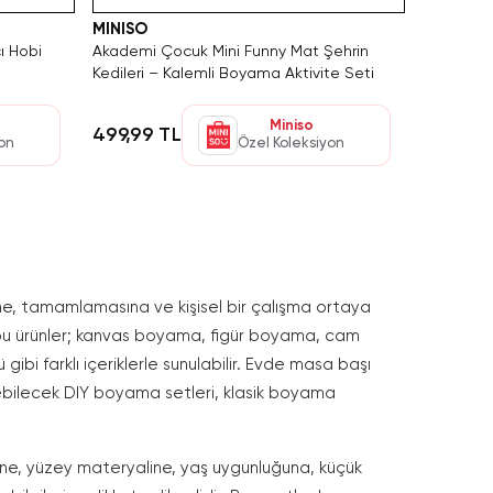
MINISO
ı Hobi
Akademi Çocuk Mini Funny Mat Şehrin
Kedileri – Kalemli Boyama Aktivite Seti
Miniso
499,99 TL
yon
Özel Koleksiyon
ine, tamamlamasına ve kişisel bir çalışma ortaya
n bu ürünler; kanvas boyama, figür boyama, cam
bi farklı içeriklerle sunulabilir. Evde masa başı
rilebilecek DIY boyama setleri, klasik boyama
üne, yüzey materyaline, yaş uygunluğuna, küçük