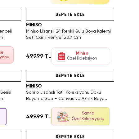
SAKIN KAÇIRMA!
Hızlı Teslimat
Videolu Ürün
SEPETE EKLE
MINISO
enceli
Miniso Lisanslı 24 Renkli Sulu Boya Kalemi
Cm
Seti Canlı Renkler 20.7 Cm
se
Miniso
499,99 TL
iyonu
Özel Koleksiyon
Hızlı Teslimat
Videolu Ürün
SEPETE EKLE
MINISO
 Serisi
Sanrio Lisanslı Tatlı Koleksiyonu Doku
Cm
Boyama Seti – Canvas ve Akrilik Boya
İçerikli 3D Dokulu Hobi Seti 21.5 Cm
Sanrio
499,99 TL
Özel Koleksiyonu
Tükeniyor!
Hızlı Teslimat
Yalnızca
SEPETE EKLE