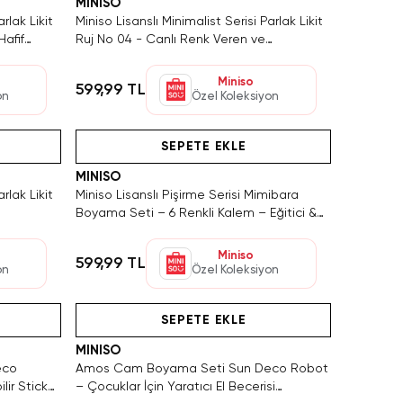
MINISO
rlak Likit
Miniso Lisanslı Minimalist Serisi Parlak Likit
Hafif
Ruj No 04 - Canlı Renk Veren ve
Nemlendirici Etkili Kalıcı Dudak Boyası
Miniso
599,99 TL
on
Özel Koleksiyon
Hızlı Teslimat
SEPETE EKLE
MINISO
rlak Likit
Miniso Lisanslı Pişirme Serisi Mimibara
Boyama Seti – 6 Renkli Kalem – Eğitici &
oyası
Yaratıcı
Miniso
599,99 TL
on
Özel Koleksiyon
Tükeniyor!
SEPETE EKLE
MINISO
eco
Amos Cam Boyama Seti Sun Deco Robot
lir Sticker
– Çocuklar İçin Yaratıcı El Becerisi