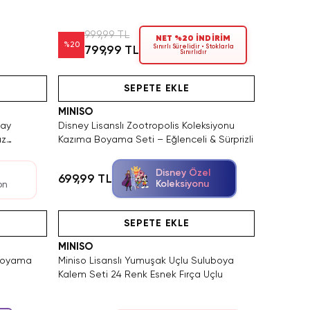
999,99 TL
NET %20 İNDİRİM
%
20
Sınırlı Sürelidir • Stoklarla
799,99 TL
Sınırlıdır
n Satın Al
Tükeniyor!
SEPETE EKLE
MINISO
lay
Disney Lisanslı Zootropolis Koleksiyonu
üz
Kazıma Boyama Seti – Eğlenceli & Sürprizli
Disney Özel
699,99 TL
Koleksiyonu
on
SAKIN KAÇIRMA!
Tükeniyor!
SEPETE EKLE
MINISO
 Boyama
Miniso Lisanslı Yumuşak Uçlu Suluboya
Kalem Seti 24 Renk Esnek Fırça Uçlu