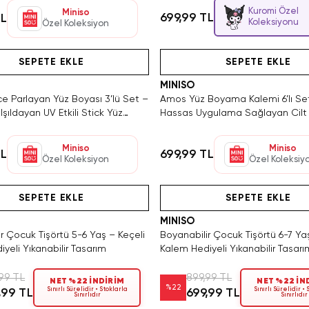
Kuromi Özel
Miniso
699,99 TL
TL
Koleksiyonu
Özel Koleksiyon
ca 3 Adet Kaldı. Tükenmeden Satın Al
Hızlı Teslimat
Videolu Ürün
Videolu Ürün
Hızlı Teslimat
SEPETE EKLE
SEPETE EKLE
MINISO
 Parlayan Yüz Boyası 3’lü Set –
Amos Yüz Boyama Kalemi 6’lı Se
Işıldayan UV Etkili Stick Yüz
Hassas Uygulama Sağlayan Cilt
eti
Boyama Seti
Miniso
Miniso
TL
699,99 TL
Özel Koleksiyon
Özel Koleksiy
Tükeniyor!
Hızlı Teslimat
Videolu Ürün
Tükeniyor!
Hızlı Teslimat
SEPETE EKLE
SEPETE EKLE
MINISO
r Çocuk Tişörtü 5-6 Yaş – Keçeli
Boyanabilir Çocuk Tişörtü 6-7 Ya
yeli Yıkanabilir Tasarım
Kalem Hediyeli Yıkanabilir Tasarı
99 TL
899,99 TL
NET %22 İNDİRİM
NET %22 İN
%
22
Sınırlı Sürelidir • Stoklarla
Sınırlı Sürelidir •
,99 TL
699,99 TL
Sınırlıdır
Sınırlıdır