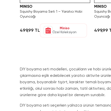
MINISO
MINISO
Squishy Boyama Seti 1 – Yaratıcı Hobi
Squishy B
Oyuncağı
Oyuncağı
Miniso
499,99 TL
499,99 
Özel Koleksiyon
DIY boyama seti modelleri, çocukların ve hobi ürünle
çıkarmasına eşlik edebilecek yaratıcı aktivite ürün
boyama, boyanabilir tişört, karakter temalı boyama, 
etkinliği, okul sonrası hobi zamanı, tatil aktivitesi
ürünlerine göre daha kişisel bir deneyim sunabilir.
DIY boyama seti seçerken yalnızca ürünün temasına v