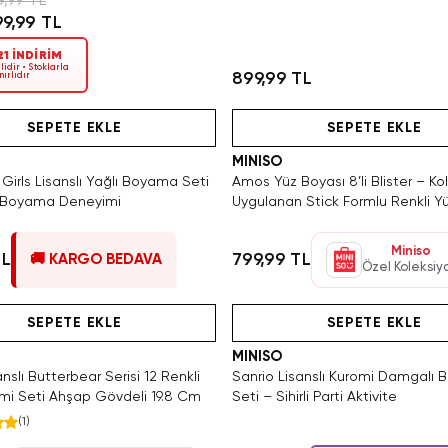
9,99 TL
99,99 TL
1 İNDİRİM
lidir • Stoklarla
899,99 TL
nırlıdır
Tükeniyor!
Hızlı Teslimat
Videolu Ürün
Yalnızca 2 Adet Kaldı. Tükenmede
SAKIN KAÇIRMA!
Hızlı Teslimat
SEPETE EKLE
SEPETE EKLE
MINISO
Girls Lisanslı Yağlı Boyama Seti
Amos Yüz Boyası 8’li Blister – Ko
ı Boyama Deneyimi
Uygulanan Stick Formlu Renkli Y
Boyama Seti
Miniso
TL
799,99 TL
🚚 KARGO BEDAVA
Özel Koleksiy
ca 3 Adet Kaldı. Tükenmeden Satın Al
SAKIN KAÇIRMA!
Hızlı Teslimat
Videolu Ürün
Tükeniyor!
Hızlı Teslimat
SEPETE EKLE
SEPETE EKLE
MINISO
anslı Butterbear Serisi 12 Renkli
Sanrio Lisanslı Kuromi Damgalı
mi Seti Ahşap Gövdeli 19.8 Cm
Seti – Sihirli Parti Aktivite
(
1
)