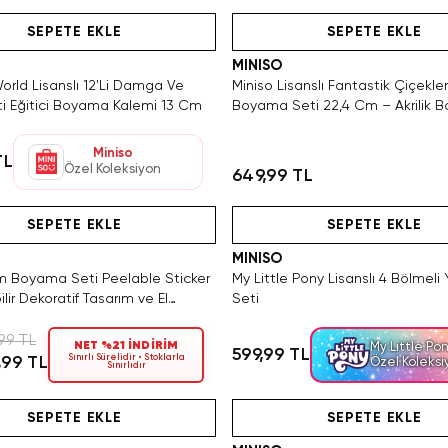
Hızlı Teslimat
Tükeniyor!
Hızlı Teslimat
Videolu Ürün
SEPETE EKLE
SEPETE EKLE
MINISO
orld Lisanslı 12'Li Damga Ve
Miniso Lisanslı Fantastik Çiçekler
ti Eğitici Boyama Kalemi 13 Cm
Boyama Seti 22,4 Cm – Akrilik Bo
Miniso
TL
Özel Koleksiyon
649,99 TL
Tükeniyor!
Hızlı Teslimat
Videolu Ürün
Hızlı Teslimat
Hızlı Teslimat
SEPETE EKLE
SEPETE EKLE
MINISO
Boyama Seti Peelable Sticker
My Little Pony Lisanslı 4 Bölmeli
ilir Dekoratif Tasarım ve El
Seti
eti
99 TL
NET %21 İNDİRİM
My Little Po
599,99 TL
Sınırlı Sürelidir • Stoklarla
,99 TL
Özel Koleks
Sınırlıdır
3 Adet Kaldı. Tükenmeden Satın Al
Hızlı Teslimat
Videolu Ürün
Hızlı Teslimat
Videolu Ürün
SEPETE EKLE
SEPETE EKLE