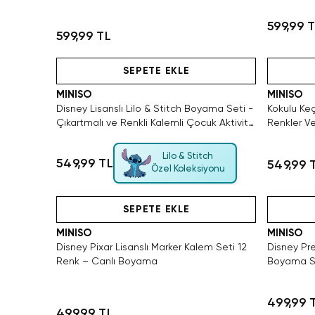
Kalemi
599,99 
599,99 TL
Videolu Ürün
SEPETE EKLE
MINISO
MINISO
Disney Lisanslı Lilo & Stitch Boyama Seti -
Kokulu Keç
Çıkartmalı ve Renkli Kalemli Çocuk Aktivite
Renkler Ve
Seti
Lilo & Stitch
549,99 TL
549,99 
Özel Koleksiyonu
Hızlı Teslimat
SEPETE EKLE
MINISO
MINISO
Disney Pixar Lisanslı Marker Kalem Seti 12
Disney Pre
Renk – Canlı Boyama
Boyama Se
Detay
499,99 
499,99 TL