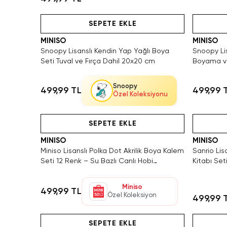
Videolu Ürün
SEPETE EKLE
MINISO
MINISO
Snoopy Lisanslı Kendin Yap Yağlı Boya
Snoopy Lis
Seti Tuval ve Fırça Dahil 20x20 cm
Boyama ve
Snoopy
499,99 TL
499,99 
Özel Koleksiyonu
Hızlı Teslimat
SEPETE EKLE
MINISO
MINISO
Miniso Lisanslı Polka Dot Akrilik Boya Kalem
Sanrio Li
Seti 12 Renk – Su Bazlı Canlı Hobi
Kitabı Set
Kalemleri
Miniso
499,99 TL
Özel Koleksiyon
499,99 
Hızlı Teslimat
Yalnızca 
SEPETE EKLE