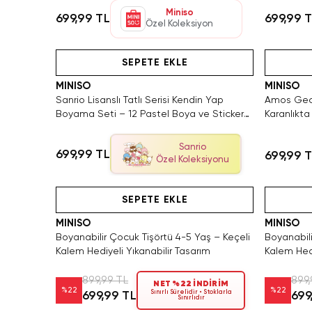
Miniso
699,99 TL
699,99 
Özel Koleksiyon
Tükeniyor!
Hızlı Teslimat
Yalnız
SEPETE EKLE
MINISO
MINISO
Sanrio Lisanslı Tatlı Serisi Kendin Yap
Amos Gece
Boyama Seti – 12 Pastel Boya ve Sticker
Karanlıkta 
İçerikli Eğitici Çocuk Aktivite Seti 45.5 Cm
Boyama S
Sanrio
699,99 TL
699,99 
Özel Koleksiyonu
den Satın Al
Hızlı Teslimat
Hızlı Teslimat
Videolu Ürün
SEPETE EKLE
MINISO
MINISO
Boyanabilir Çocuk Tişörtü 4-5 Yaş – Keçeli
Boyanabili
Kalem Hediyeli Yıkanabilir Tasarım
Kalem Hedi
899,99 TL
899,
NET %22 İNDİRİM
%
22
%
22
Sınırlı Sürelidir • Stoklarla
699,99 TL
699
Sınırlıdır