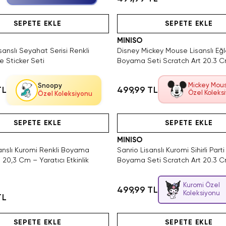
Hızlı Teslimat
Videolu Ürün
Tükeniyor!
Hızlı Teslimat
Videolu Ürün
SEPETE EKLE
SEPETE EKLE
MINISO
anslı Seyahat Serisi Renkli
Disney Mickey Mouse Lisanslı Eğl
 Sticker Seti
Boyama Seti Scratch Art 20.3 
Mickey Mou
Snoopy
TL
499,99 TL
Özel Koleks
Özel Koleksiyonu
Hızlı Teslimat
Videolu Ürün
SEPETE EKLE
SEPETE EKLE
MINISO
sanslı Kuromi Renkli Boyama
Sanrio Lisanslı Kuromi Sihirli Parti
i 20,3 Cm – Yaratıcı Etkinlik
Boyama Seti Scratch Art 20.3 
Kuromi Özel
499,99 TL
Koleksiyonu
TL
4 Adet Kaldı. Tükenmeden Satın Al
Hızlı Teslimat
Tükeniyor!
Hızlı Teslimat
SEPETE EKLE
SEPETE EKLE