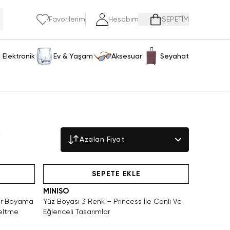
Favorilerim
Hesabım
SEPETİM
Elektronik
Ev & Yaşam
Aksesuar
Seyahat
)
Azalan Fiyat
Videolu Ürün
SEPETE EKLE
MINISO
ilir Boyama
Yüz Boyası 3 Renk – Princess İle Canlı Ve
zeltme
Eğlenceli Tasarımlar