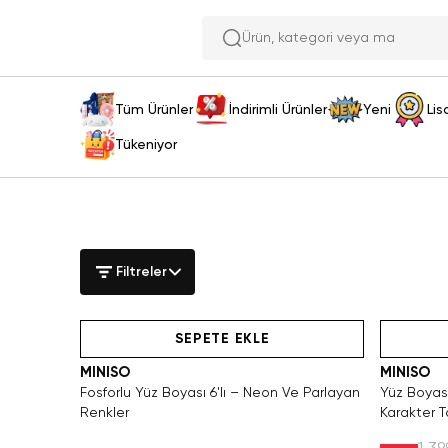
Ürün, kat
Tüm Ürünler
İndirimli Ürünler
Yeni
Lis
Tükeniyor
Filtreler
Hızlı Teslimat
Hızlı Teslimat
SEPETE EKLE
MINISO
MINISO
Fosforlu Yüz Boyası 6'lı – Neon Ve Parlayan
Yüz Boyası 
Renkler
Karakter T