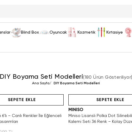
anslar
Blind Box
Oyuncak
Kozmetik
Kırtasiye
DIY Boyama Seti Modelleri
(
180 Ürün Gösteriliyor
Ana Sayfa
/
DIY Boyama Seti Modelleri
Videolu Ürün
Hızlı Teslimat
Hızlı Teslimat
SEPETE EKLE
SEPETE EKLE
MINISO
6'lı – Canlı Renkler İle Eğlenceli
Miniso Lisanslı Polka Dot Silineb
asarımları
Kalemi Seti 36 Renk – Kolay Dü