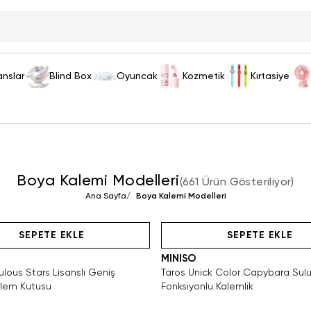
anslar
Blind Box
Oyuncak
Kozmetik
Kırtasiye
Boya Kalemi Modelleri
(
661 Ürün Gösteriliyor
)
Ana Sayfa
/
Boya Kalemi Modelleri
Tükeniyor!
Hızlı Teslimat
Videolu Ürün
SAKIN KAÇIRMA!
Tükeniyor!
Hızlı Teslimat
SEPETE EKLE
SEPETE EKLE
MINISO
lous Stars Lisanslı Geniş
Taros Unick Color Capybara Sul
alem Kutusu
Fonksiyonlu Kalemlik