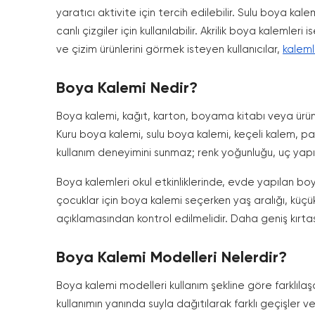
yaratıcı aktivite için tercih edilebilir. Sulu boya kal
canlı çizgiler için kullanılabilir. Akrilik boya kaleml
ve çizim ürünlerini görmek isteyen kullanıcılar,
kaleml
Boya Kalemi Nedir?
Boya kalemi, kağıt, karton, boyama kitabı veya ürünü
Kuru boya kalemi, sulu boya kalemi, keçeli kalem, pas
kullanım deneyimini sunmaz; renk yoğunluğu, uç yapıs
Boya kalemleri okul etkinliklerinde, evde yapılan boy
çocuklar için boya kalemi seçerken yaş aralığı, küçük 
açıklamasından kontrol edilmelidir. Daha geniş kırtasi
Boya Kalemi Modelleri Nelerdir?
Boya kalemi modelleri kullanım şekline göre farklılaşa
kullanımın yanında suyla dağıtılarak farklı geçişler 