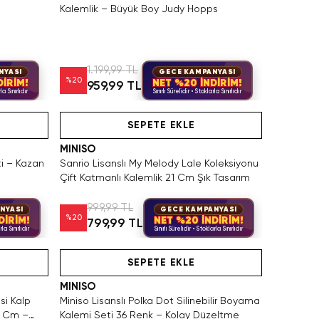
Kalemlik – Büyük Boy Judy Hopps
1.199,99 TL
NYASI
GECE KAMPANYASI
%
20
DİRİM!
NET %20 İNDİRİM!
959,99 TL
la Sınırlıdır
Sınırlı Sürelidir • Stoklarla Sınırlıdır
SAKIN KAÇIRMA!
Hızlı Teslimat
SEPETE EKLE
MINISO
ti – Kazan
Sanrio Lisanslı My Melody Lale Koleksiyonu
Çift Katmanlı Kalemlik 21 Cm Şık Tasarım
999,99 TL
NYASI
GECE KAMPANYASI
%
20
DİRİM!
NET %20 İNDİRİM!
799,99 TL
rla Sınırlıdır
Sınırlı Sürelidir • Stoklarla Sınırlıdır
Hızlı Teslimat
SEPETE EKLE
MINISO
si Kalp
Miniso Lisanslı Polka Dot Silinebilir Boyama
1 Cm –
Kalemi Seti 36 Renk – Kolay Düzeltme