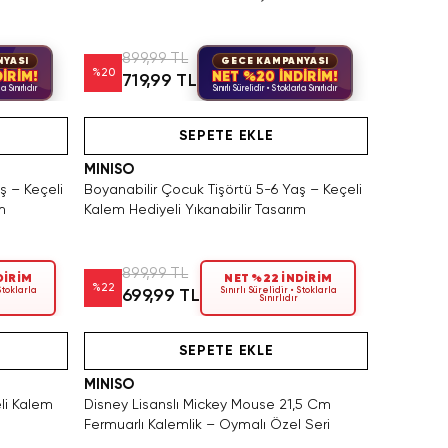
899,99 TL
NYASI
GECE KAMPANYASI
%
20
İRİM!
NET %20 İNDİRİM!
719,99 TL
a Sınırlıdır
Sınırlı Sürelidir • Stoklarla Sınırlıdır
n Al
Yalnızca 3 Adet Kaldı. Tükenmeden Satın Al
Videolu Ürün
SEPETE EKLE
MINISO
ş – Keçeli
Boyanabilir Çocuk Tişörtü 5-6 Yaş – Keçeli
m
Kalem Hediyeli Yıkanabilir Tasarım
899,99 TL
DİRİM
NET %22 İNDİRİM
%
22
 Stoklarla
Sınırlı Sürelidir • Stoklarla
699,99 TL
Sınırlıdır
Yalnızca 4 Adet Kaldı. Tükenmeden Satın Al
SAKIN KAÇIRMA!
SAKIN KAÇIRMA!
Videolu Ürün
SEPETE EKLE
MINISO
li Kalem
Disney Lisanslı Mickey Mouse 21,5 Cm
Fermuarlı Kalemlik – Oymalı Özel Seri