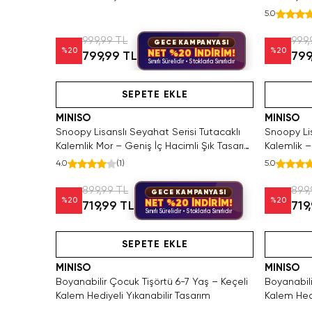
Şık Tasarı
5.0
999,99 TL
999,
GECE KAMPANYASI
%
20
%
20
NET %20 İNDİRİM!
799,99 TL
799
Sınırlı Sürelidir • Stoklarla Sınırlıdır
Videolu Ürün
SEPETE EKLE
MINISO
MINISO
Snoopy Lisanslı Seyahat Serisi Tutacaklı
Snoopy Lis
Kalemlik Mor – Geniş İç Hacimli Şık Tasarım
Kalemlik 
20,5 Cm
20,5 Cm
4.0
(
1
)
5.0
899,99 TL
899,
GECE KAMPANYASI
%
20
%
20
NET %20 İNDİRİM!
719,99 TL
719
Sınırlı Sürelidir • Stoklarla Sınırlıdır
Videolu Ürün
SEPETE EKLE
MINISO
MINISO
Boyanabilir Çocuk Tişörtü 6-7 Yaş – Keçeli
Boyanabili
Kalem Hediyeli Yıkanabilir Tasarım
Kalem Hedi