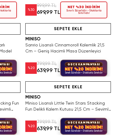
999,99 TL
DİRİM
NET %30 İNDİRİM
%
30
 Stoklarla
Sınırlı Sürelidir • Stoklarla
699,99 TL
Sınırlıdır
Hızlı Teslimat
Videolu Ürün
SEPETE EKLE
MINISO
rlı
Sanrio Lisanslı Cinnamoroll Kalemlik 21,5
 Model
Cm – Geniş Hacimli Masa Düzenleyici
799,99 TL
NYASI
GECE KAMPANYASI
%
20
DİRİM!
NET %20 İNDİRİM!
639,99 TL
la Sınırlıdır
Sınırlı Sürelidir • Stoklarla Sınırlıdır
Tükeniyor!
Hızlı Teslimat
SA
SEPETE EKLE
MINISO
acking Fun
Miniso Lisanslı Little Twin Stars Stacking
evimli
Fun Delikli Kalem Kutusu 21,5 Cm – Sevimli
Tasarım
799,99 TL
NYASI
GECE KAMPANYASI
%
20
DİRİM!
NET %20 İNDİRİM!
639,99 TL
la Sınırlıdır
Sınırlı Sürelidir • Stoklarla Sınırlıdır