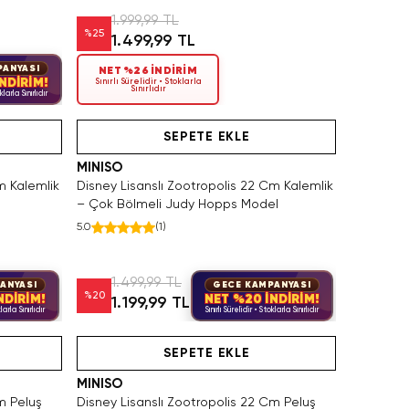
1.999,99 TL
%
25
1.499,99 TL
PANYASI
NET %26 İNDİRİM
NDİRİM!
Sınırlı Sürelidir • Stoklarla
Sınırlıdır
klarla Sınırlıdır
n Satın Al
Yalnızca 2 Adet Kaldı. Tükenmeden Satın Al
SEPETE EKLE
MINISO
m Kalemlik
Disney Lisanslı Zootropolis 22 Cm Kalemlik
– Çok Bölmeli Judy Hopps Model
5.0
(
1
)
1.499,99 TL
ANYASI
GECE KAMPANYASI
%
20
NDİRİM!
NET %20 İNDİRİM!
1.199,99 TL
larla Sınırlıdır
Sınırlı Sürelidir • Stoklarla Sınırlıdır
Tükeniyor!
SEPETE EKLE
MINISO
m Peluş
Disney Lisanslı Zootropolis 22 Cm Peluş