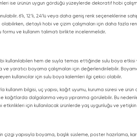
lemleri ise ürünün uygun gördüğü yüzeylerde dekoratif hobi çalışmala
unulabilir. 6’lı, 12’li, 24’lü veya daha geniş renk seçeneklerine sa
i olabilirken, detaylı hobi ve çizim çalışmaları için daha fazla re
u formu ve kullanım talimatı birlikte incelenmelidir.
i kullanılabilen hem de suyla temas ettiğinde sulu boya etkisi ve
 ve yaratıcı boyama çalışmaları için değerlendirilebilir. Boyama
en kullanıcılar için sulu boya kalemleri ilgi çekici olabilir.
a kullanım bilgisi, uç yapısı, kağıt uyumu, kuruma süresi ve ürün 
nce kağıtlarda dalgalanma veya yıpranma görülebilir. Bu nedenle
etkinlikleri için kullanılacak ürünlerde yaş uygunluğu ve yetişkin 
gin çizgi yapısıyla boyama, başlık süsleme, poster hazırlama, ka