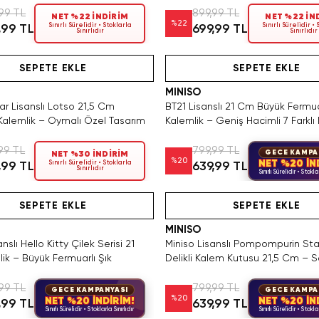
99 TL
899,99 TL
NET %22 İNDİRİM
NET %22 İN
%
22
Sınırlı Sürelidir • Stoklarla
Sınırlı Sürelidir •
,99 TL
699,99 TL
Sınırlıdır
Sınırlıdır
Hızlı Teslimat
Videolu Ürün
Hızlı Teslimat
Videolu Ürün
SEPETE EKLE
SEPETE EKLE
MINISO
ar Lisanslı Lotso 21,5 Cm
BT21 Lisanslı 21 Cm Büyük Fermua
Kalemlik – Oymalı Özel Tasarım
Kalemlik – Geniş Hacimli 7 Farklı
99 TL
799,99 TL
GECE KAMPA
NET %30 İNDİRİM
%
20
NET %20 İN
Sınırlı Sürelidir • Stoklarla
,99 TL
639,99 TL
Sınırlıdır
Sınırlı Sürelidir • Stoklar
Videolu Ürün
Hızlı Teslimat
Hızlı Teslimat
SEPETE EKLE
SEPETE EKLE
MINISO
nslı Hello Kitty Çilek Serisi 21
Miniso Lisanslı Pompompurin St
ik – Büyük Fermuarlı Şık
Delikli Kalem Kutusu 21,5 Cm – S
Tasarım
99 TL
799,99 TL
GECE KAMPANYASI
GECE KAMPA
%
20
NET %20 İNDİRİM!
NET %20 İN
,99 TL
639,99 TL
Sınırlı Sürelidir • Stoklarla Sınırlıdır
Sınırlı Sürelidir • Stoklar