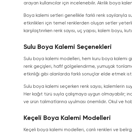
arayan kullanıcılar için incelenebilir. Akrilik boya ka
Boya kalemi setleri genellikle farklı renk sayılarıyla s
etkinlikleri için temel renklerden oluşan setler yeterl
karşılaştırırken renk sayısı, uç yapısı, kalem boyu, kut
Sulu Boya Kalemi Seçenekleri
Sulu boya kalemi modelleri, hem kuru boya kalemi gib
renk geçişleri, hafif gölgelendirme, yumuşak tonlama
etkinliği gibi alanlarda farklı sonuçlar elde etmek istey
Sulu boya kalemi seçerken renk sayısı, kalemlerin suyl
Her kağıt türü suyla çalışmaya uygun olmayabilir; i
ve ürün talimatlarına uyulması önemlidir. Okul ve hobi 
Keçeli Boya Kalemi Modelleri
Keçeli boya kalemi modelleri, canlı renkleri ve belir