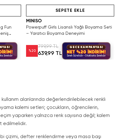
ın Al
Videolu Ürün
SEPETE EKLE
MINISO
ng Fun
Powerpuff Girls Lisanslı Yağlı Boyama Seti
Geniş
– Yaratıcı Boyama Deneyimi
799,99 TL
NYASI
GECE KAMPANYASI
%
20
DİRİM!
NET %20 İNDİRİM!
639,99 TL
la Sınırlıdır
Sınırlı Sürelidir • Stoklarla Sınırlıdır
 kullanım alanlarında değerlendirilebilecek renkli
oyama kalemi setleri; çocukların, öğrencilerin,
de seçim yaparken yalnızca renk sayısına değil; kalem
 edilmelidir.
obi çizimi, defter renklendirme veya masa başı