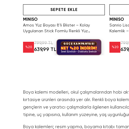
Videolu Ürün
SEPETE EKLE
MINISO
MINISO
Amos Yüz Boyası 8’li Blister – Kolay
Sanrio Lis
Uygulanan Stick Formlu Renkli Yüz
Kalemlik –
Boyama Seti
Cm
799,99 TL
799,
GECE KAMPANYASI
%
20
%
20
NET %20 İNDİRİM!
639,99 TL
639
Sınırlı Sürelidir • Stoklarla Sınırlıdır
Boya kalemi modelleri, okul çalışmalarından hobi akti
kırtasiye ürünleri arasında yer alır. Renkli boya kale
gençlerin ve yaratıcı çalışmalarla ilgilenen kullanıcı
tipine, uç yapısına, kullanım yüzeyine, yaş uygunluğu
Boya kalemleri; resim yapma, boyama kitabı tamamla