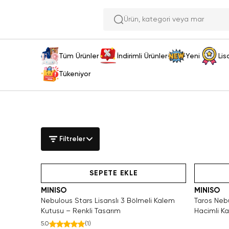
Ürün, kat
Tüm Ürünler
İndirimli Ürünler
Yeni
Lis
Tükeniyor
Filtreler
SAKIN KAÇIRMA!
Hızlı Teslimat
Videolu Ürün
SEPETE EKLE
MINISO
MINISO
Nebulous Stars Lisanslı 3 Bölmeli Kalem
Taros Nebu
Kutusu – Renkli Tasarım
Hacimli K
5.0
(
1
)