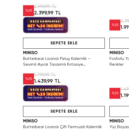
2.999,99 TL
%
20
2.399,99 TL
2.39
GECE KAMPANYASI
%
20
NET %20 İNDİRİM!
1.9
Sınırlı Sürelidir • Stoklarla Sınırlıdır
Hızlı Teslimat
Videolu Ürün
SEPETE EKLE
MINISO
MINISO
Butterbear Lisanslı Peluş Kalemlik –
Fosforlu Y
Sevimli Ayıcık Tasarımlı Kırtasiye
Renkler
Düzenleyici 22 Cm
1.799,99 TL
%
20
1.439,99 TL
1.49
GECE KAMPANYASI
%
20
NET %20 İNDİRİM!
1.1
Sınırlı Sürelidir • Stoklarla Sınırlıdır
Hızlı Teslimat
Hızlı Teslimat
SEPETE EKLE
MINISO
MINISO
Butterbear Lisanslı Çift Fermuarlı Kalemlik
Yüz Boyası 