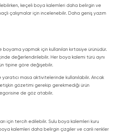
ilebilirken, keçeli boya kalemleri daha belirgin ve
amaçlı çalışmalar için incelenebilir. Daha geniş yazım
ve boyama yapmak için kullanılan kırtasiye ürünüdür.
çinde değerlendirilebilir. Her boya kalemi türü aynı
n tipine göre değişebilir.
yaratıcı masa aktivitelerinde kullanılabilir. Ancak
ve yetişkin gözetimi gerekip gerekmediği ürün
gorisine de göz atabilir.
ı için tercih edilebilir. Sulu boya kalemleri kuru
boya kalemleri daha belirgin çizgiler ve canlı renkler