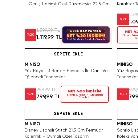
– Geniş Hacimli Okul Düzenleyici 22.5 Cm
Karakter T
1.39
%
21
1.0
1.399,99 TL
GECE KAMPANYASI
NET %2
%
20
NET %20 İNDİRİM!
Sınırlı Süre
1.119,99 TL
Sı
Sınırlı Sürelidir • Stoklarla Sınırlıdır
Videolu Ürün
Hızlı Teslimat
Videolu Ürün
SEPETE EKLE
MINISO
MINISO
Yüz Boyası 3 Renk – Princess İle Canlı Ve
Yüz Boyası
Eğlenceli Tasarımlar
Tasarımlar
999,99 TL
999,
NET %20 İNDİRİM
%
20
%
20
Sınırlı Sürelidir • Stoklarla
799,99 TL
799
Sınırlıdır
Videolu Ürün
SEPETE EKLE
MINISO
MINISO
Disney Lisanslı Stitch 21,5 Cm Fermuarlı
Sanrio Lis
Kalemlik – Oymalı Özel Tasarım
Koleksiyon