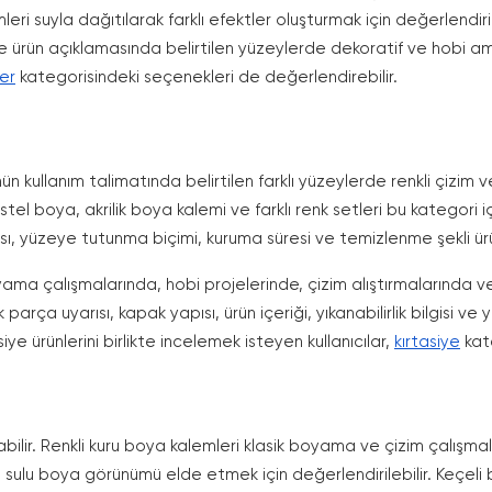
emleri suyla dağıtılarak farklı efektler oluşturmak için değerlendir
eri ise ürün açıklamasında belirtilen yüzeylerde dekoratif ve hobi 
er
kategorisindeki seçenekleri de değerlendirebilir.
n kullanım talimatında belirtilen farklı yüzeylerde renkli çizim 
tel boya, akrilik boya kalemi ve farklı renk setleri bu kategori i
ı, yüzeye tutunma biçimi, kuruma süresi ve temizlenme şekli ürü
ama çalışmalarında, hobi projelerinde, çizim alıştırmalarında ve 
parça uyarısı, kapak yapısı, ürün içeriği, yıkanabilirlik bilgisi 
ye ürünlerini birlikte incelemek isteyen kullanıcılar,
kırtasiye
kate
bilir. Renkli kuru boya kalemleri klasik boyama ve çizim çalışmalar
ve sulu boya görünümü elde etmek için değerlendirilebilir. Keçeli 