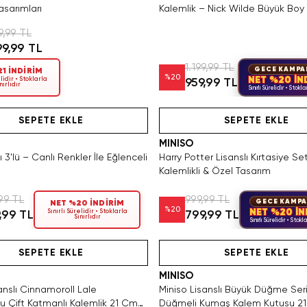
asarımları
Kalemlik – Nick Wilde Büyük Boy
9,99 TL
99,99 TL
1.199,99 TL
GECE KAMPA
1 İNDİRİM
%
20
NET %20 İN
lidir • Stoklarla
959,99 TL
nırlıdır
Sınırlı Sürelidir • Stoklar
Videolu Ürün
Hızlı Teslimat
Tükeniyor!
SEPETE EKLE
SEPETE EKLE
MINISO
 3'lü – Canlı Renkler İle Eğlenceli
Harry Potter Lisanslı Kırtasiye Se
Kalemlikli & Özel Tasarım
99 TL
999,99 TL
GECE KAMPA
NET %20 İNDİRİM
%
20
NET %20 İN
Sınırlı Sürelidir • Stoklarla
,99 TL
799,99 TL
Sınırlıdır
Sınırlı Sürelidir • Stokla
Hızlı Teslimat
Hızlı Teslimat
SEPETE EKLE
SEPETE EKLE
MINISO
anslı Cinnamoroll Lale
Miniso Lisanslı Büyük Düğme Seri
u Çift Katmanlı Kalemlik 21 Cm
Düğmeli Kumaş Kalem Kutusu 2