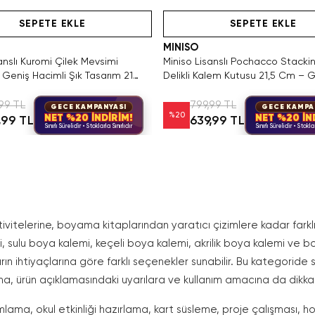
Hızlı Teslimat
Videolu Ürün
Yalnızca 2 Adet Kaldı. Tükenmeden Sat
Hızlı Teslimat
Hızlı Teslimat
SEPETE EKLE
SEPETE EKLE
MINISO
anslı Kuromi Çilek Mevsimi
Miniso Lisanslı Pochacco Stacki
 Geniş Hacimli Şık Tasarım 21
Delikli Kalem Kutusu 21,5 Cm – 
Hacimli
99 TL
799,99 TL
GECE KAMPANYASI
GECE KAMPA
%
20
NET %20 İNDİRİM!
NET %20 İN
,99 TL
639,99 TL
Sınırlı Sürelidir • Stoklarla Sınırlıdır
Sınırlı Sürelidir • Stoklar
vitelerine, boyama kitaplarından yaratıcı çizimlere kadar farklı
mi, sulu boya kalemi, keçeli boya kalemi, akrilik boya kalemi ve b
ların ihtiyaçlarına göre farklı seçenekler sunabilir. Bu kategori
na, ürün açıklamasındaki uyarılara ve kullanım amacına da dikkat
ma, okul etkinliği hazırlama, kart süsleme, proje çalışması, h