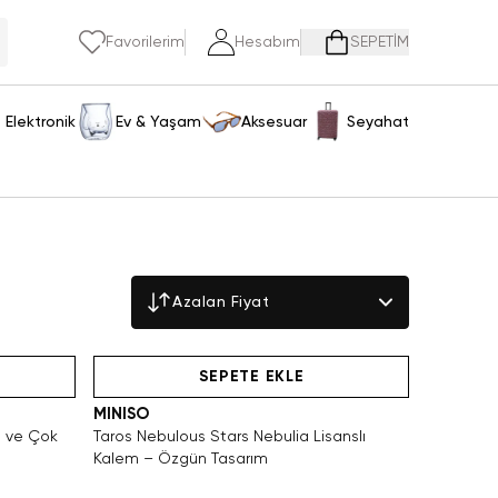
Favorilerim
Hesabım
SEPETİM
Elektronik
Ev & Yaşam
Aksesuar
Seyahat
Azalan Fiyat
Yalnızca 3 Adet Kaldı. Tükenmeden Satın Al
SAKIN KAÇIRMA!
SEPETE EKLE
MINISO
u ve Çok
Taros Nebulous Stars Nebulia Lisanslı
Kalem – Özgün Tasarım