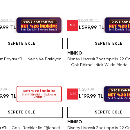
9,99 TL
1.999,99 TL
GECE KAMPANYASI
GECE KAM
%
20
NET %20 İNDİRİM!
NET %20 İ
19,99 TL
1.599,99 TL
Sınırlı Sürelidir • Stoklarla Sınırlıdır
Sınırlı Sürelidir • Sto
Hızlı Teslimat
Hızlı Teslimat
Videolu Ürün
Yalnızca 3 Adet Kaldı. Tükenmede
Hızlı Teslimat
SEPETE EKLE
SEPETE EKLE
MINISO
üz Boyası 6'lı – Neon Ve Parlayan
Disney Lisanslı Zootropolis 22 C
– Çok Bölmeli Nick Wilde Model
9,99 TL
1.499,99 TL
GECE KAMP
NET %20 İNDİRİM
%
20
NET %20 İ
Sınırlı Sürelidir • Stoklarla
99,99 TL
1.199,99 TL
Sınırlıdır
Sınırlı Sürelidir • Stok
Videolu Ürün
Hızlı Teslimat
Videolu Ürün
Videolu Ürün
Hızlı Teslimat
SEPETE EKLE
SEPETE EKLE
MINISO
6'lı – Canlı Renkler İle Eğlenceli
Disney Lisanslı Zootropolis 22 C