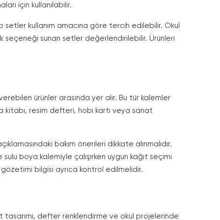
rı için kullanılabilir.
hip setler kullanım amacına göre tercih edilebilir. Okul
nk seçeneği sunan setler değerlendirilebilir. Ürünleri
rebilen ürünler arasında yer alır. Bu tür kalemler
 kitabı, resim defteri, hobi kartı veya sanat
açıklamasındaki bakım önerileri dikkate alınmalıdır.
 sulu boya kalemiyle çalışırken uygun kağıt seçimi
gözetimi bilgisi ayrıca kontrol edilmelidir.
rt tasarımı, defter renklendirme ve okul projelerinde