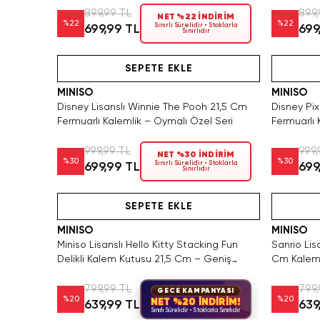
899,99 TL
899,
NET %22 İNDİRİM
%
22
%
22
Sınırlı Sürelidir • Stoklarla
699,99 TL
699
Sınırlıdır
Videolu Ürün
SEPETE EKLE
MINISO
MINISO
Disney Lisanslı Winnie The Pooh 21,5 Cm
Disney Pix
Fermuarlı Kalemlik – Oymalı Özel Seri
Fermuarlı 
999,99 TL
999,
NET %30 İNDİRİM
%
30
%
30
Sınırlı Sürelidir • Stoklarla
699,99 TL
699
Sınırlıdır
Hızlı Teslimat
SEPETE EKLE
MINISO
MINISO
Miniso Lisanslı Hello Kitty Stacking Fun
Sanrio Lisa
Delikli Kalem Kutusu 21,5 Cm – Geniş
Cm Kaleml
Hacimli
799,99 TL
799,
GECE KAMPANYASI
%
20
%
20
NET %20 İNDİRİM!
639,99 TL
639
Sınırlı Sürelidir • Stoklarla Sınırlıdır