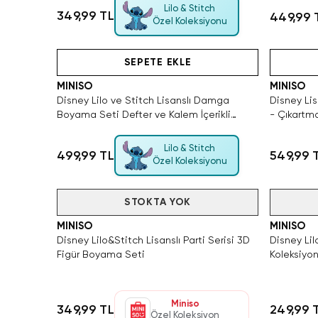
Lilo & Stitch
349,99 TL
449,99 
Özel Koleksiyonu
ün
Tükeniyor!
Hızlı Teslimat
SEPETE EKLE
MINISO
MINISO
Disney Lilo ve Stitch Lisanslı Damga
Disney Lis
Boyama Seti Defter ve Kalem İçerikli
- Çıkartma
Aktivite Seti
Aktivite S
Lilo & Stitch
499,99 TL
549,99 
Özel Koleksiyonu
Tükendi
STOKTA YOK
Tükendi
MINISO
MINISO
Disney Lilo&Stitch Lisanslı Parti Serisi 3D
Disney Lil
Figür Boyama Seti
Koleksiyo
Miniso
349,99 TL
249,99 
Özel Koleksiyon