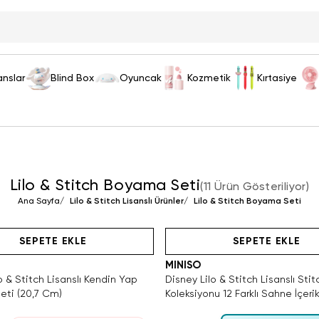
anslar
Blind Box
Oyuncak
Kozmetik
Kırtasiye
Lilo & Stitch Boyama Seti
(
11 Ürün Gösteriliyor
)
Ana Sayfa
/
Lilo & Stitch Lisanslı Ürünler
/
Lilo & Stitch Boyama Seti
zca 2 Adet Kaldı. Tükenmeden Satın Al
lnızca 4 Adet Kaldı. Tükenmeden Satın Al
SAKIN KAÇIRMA!
Videolu Ürün
Hızlı Teslimat
Hızlı Teslimat
SEPETE EKLE
SEPETE EKLE
MINISO
o & Stitch Lisanslı Kendin Yap
Disney Lilo & Stitch Lisanslı Stit
ti (20,7 Cm)
Koleksiyonu 12 Farklı Sahne İçer
Seti