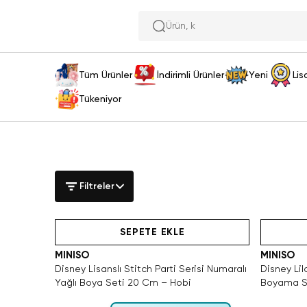
Tüm Ürünler
İndirimli Ürünler
Yeni
Lis
Tükeniyor
Filtreler
n
Tükeniyor!
Hızlı Teslimat
Yalnı
Ya
SEPETE EKLE
MINISO
MINISO
Disney Lisanslı Stitch Parti Serisi Numaralı
Disney Lil
Yağlı Boya Seti 20 Cm – Hobi
Boyama Se