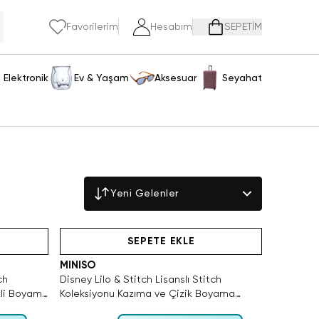
Favorilerim
Hesabım
SEPETİM
Elektronik
Ev & Yaşam
Aksesuar
Seyahat
Yeni Gelenler
Yalnızca 4 Adet Kaldı. Tükenmeden Satın Al
SEPETE EKLE
MINISO
ch
Disney Lilo & Stitch Lisanslı Stitch
ikli Boyama
Koleksiyonu Kazıma ve Çizik Boyama
Aktivite Seti