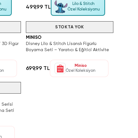
h
Lilo & Stitch
499,99 TL
yonu
Özel Koleksiyonu
Videolu Ürün
Tükendi
STOKTA YOK
MINISO
i 3D Figür
Disney Lilo & Stitch Lisanslı Figürlü
Boyama Seti – Yaratıcı & Eğitici Aktivite
Miniso
699,99 TL
yon
Özel Koleksiyon
 Serisi
ma Seti
n