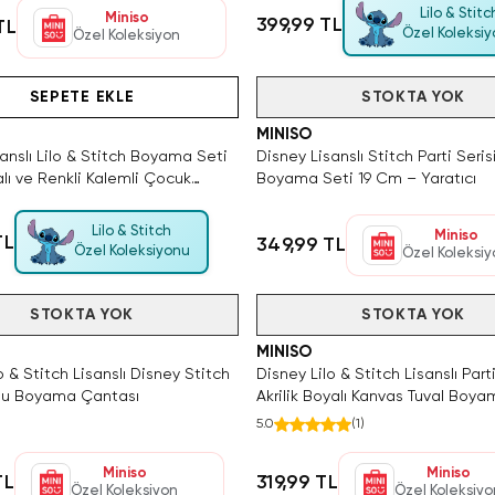
Lilo & Stitc
Miniso
399,99 TL
TL
Özel Koleksi
Özel Koleksiyon
SAKIN KAÇIRMA!
Hızlı Teslimat
Tükeniyor!
SAKIN KAÇIRMA!
Videolu Ürün
SEPETE EKLE
Tükendi
STOKTA YOK
MINISO
anslı Lilo & Stitch Boyama Seti
Disney Lisanslı Stitch Parti Seris
lı ve Renkli Kalemli Çocuk
Boyama Seti 19 Cm – Yaratıcı
eti
Lilo & Stitch
Miniso
TL
349,99 TL
Özel Koleksiyonu
Özel Koleksi
STOKTA YOK
Tükendi
STOKTA YOK
MINISO
o & Stitch Lisanslı Disney Stitch
Disney Lilo & Stitch Lisanslı Parti
nu Boyama Çantası
Akrilik Boyalı Kanvas Tuval Boya
5.0
(
1
)
Miniso
Miniso
TL
319,99 TL
Özel Koleksiyon
Özel Koleksiyo