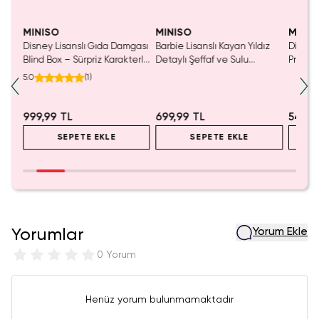
Yalnızca 1 Adet Kaldı.
Tükenmeden Satın Al
MINISO
MINISO
MINIS
tası
Disney Lisanslı Gıda Damgası
Barbie Lisanslı Kayan Yıldız
Disney
Blind Box – Sürpriz Karakterli
Detaylı Şeffaf ve Sulu
Prenses
Eğlenceli Sunum
Kozmetik Çantası 21 cm
Koleks
5.0
(
1
)
999,99 TL
699,99 TL
549,9
SEPETE EKLE
SEPETE EKLE
Yorumlar
Yorum Ekle
0 Yorum
Henüz yorum bulunmamaktadır