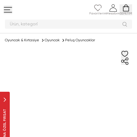
Favorilerim
Hesabım
SEPETİM
Ürün,
Oyuncak & Kırtasiye
Oyuncak
Peluş Oyuncaklar
SANA ÖZEL FIRSAT