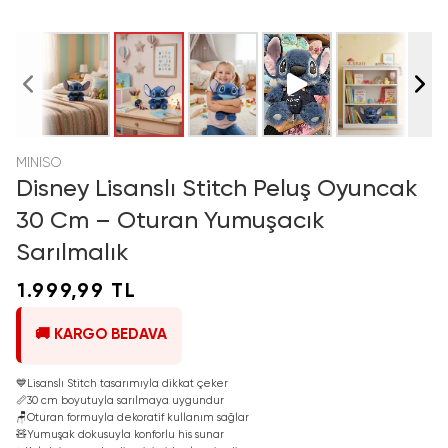
MINISO
Disney Lisanslı Stitch Peluş Oyuncak
30 Cm – Oturan Yumuşacık
Sarılmalık
1.999,99 TL
🚚 KARGO BEDAVA
💙
Lisanslı Stitch tasarımıyla dikkat çeker
📏
30 cm boyutuyla sarılmaya uygundur
🪑
Oturan formuyla dekoratif kullanım sağlar
🧸
Yumuşak dokusuyla konforlu his sunar