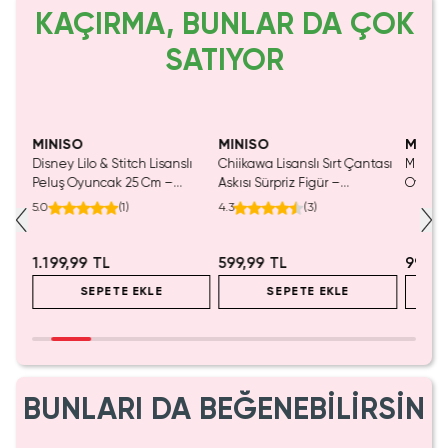
KAÇIRMA, BUNLAR DA ÇOK
SATIYOR
Yalnızca 4 Adet Kaldı.
Tükenmeden Satın Al
MINISO
MINISO
MINIS
ı
Disney Lilo & Stitch Lisanslı
Chiikawa Lisanslı Sırt Çantası
Miniso 
Peluş Oyuncak 25 Cm –
Askısı Sürpriz Figür –
Oyunca
Köpekbalığı Kostümlü Tasarım
Koleksiyonluk Blind Box
Detayl
5.0
(
1
)
4.3
(
3
)
Anahtarlık Aksesuar
1.199,99 TL
599,99 TL
999,9
SEPETE EKLE
SEPETE EKLE
BUNLARI DA BEĞENEBİLİRSİN