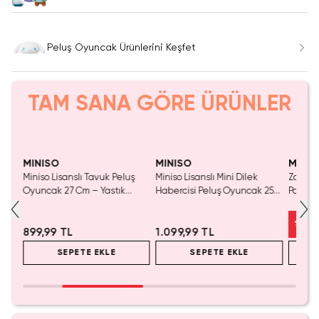
Peluş Oyuncak Ürünlerini Keşfet
TAM SANA GÖRE ÜRÜNLER
MINISO
MINISO
MINIS
Miniso Lisanslı Tavuk Peluş
Miniso Lisanslı Mini Dilek
Zanman
Oyuncak 27 Cm – Yastık
Habercisi Peluş Oyuncak 25
Panda 
Formlu Yumuşacık Sevimli
Cm – Yumuşacık Hediye
Peluş 
Tasarım
Alternatifi
%
23
899,99 TL
1.099,99 TL
SEPETE EKLE
SEPETE EKLE