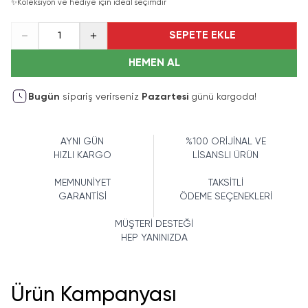
✨
Koleksiyon ve hediye için ideal seçimdir
SEPETE EKLE
1
HEMEN AL
Bugün
sipariş verirseniz
Pazartesi
günü kargoda!
AYNI GÜN
%100 ORİJİNAL VE
HIZLI KARGO
LİSANSLI ÜRÜN
MEMNUNİYET
TAKSİTLİ
GARANTİSİ
ÖDEME SEÇENEKLERİ
MÜŞTERİ DESTEĞİ
HEP YANINIZDA
Ürün Kampanyası