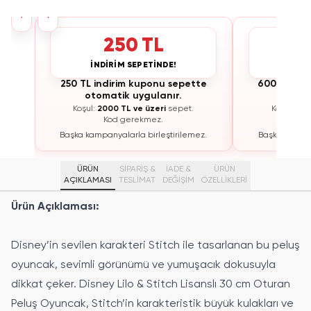
›
‹
250 TL
İNDİRİM SEPETİNDE!
İNDİ
te
250 TL indirim kuponu sepette
600 TL ind
otomatik uygulanır.
otoma
Koşul:
2000 TL ve üzeri
sepet.
Koşul:
300
Kod gerekmez.
K
ez.
Başka kampanyalarla birleştirilemez.
Başka kampan
ÜRÜN
SİPARİŞ &
İADE &
ÜRÜN
AÇIKLAMASI
TESLİMAT
DEĞİŞİM
ÖZELLIKLERI
Ürün Açıklaması:
Disney’in sevilen karakteri Stitch ile tasarlanan bu peluş
oyuncak, sevimli görünümü ve yumuşacık dokusuyla
dikkat çeker. Disney Lilo & Stitch Lisanslı 30 cm Oturan
Peluş Oyuncak, Stitch’in karakteristik büyük kulakları ve