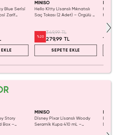
MINISO
MINISO
ky Blue Serisi
Hello Kitty Lisanslı Mıknatıslı
Kutulu Çoklu Ka
si Zarif
Saç Tokası (2 Adet) – Örgülü &
Klips Toka Seti 
 Cm
Pratik Tasarım
Saç Aksesuarı
349,99 TL
%
20
L
279,99 TL
139,99 TL
 EKLE
SEPETE EKLE
SEPET
OR
Yalnızca 1 Adet 
Tükenmeden Sa
MINISO
MINISO
oy Story
Disney Pixar Lisanslı Woody
Barbie Lisanslı 
nd Box –
Seramik Kupa 410 mL –
Detaylı Şeffaf v
ür
Eğlenceli Karakter Tasarımı
Kozmetik Çanta