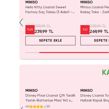
MINISO
MINISO
e Işıltılı
Hello Kitty Lisanslı Sweet
Miniso Lisanslı 
 Pembesi
Factory Saç Tokası (3 Adet) –
Kıskaç Toka - Zari
C Saç
Renkli & Pratik
Saç Aksesuarı ve 
 Tutuşlu
Orta Boy Toka
299,99 TL
339,99 TL
%
20
%
21
239,99 TL
269,99 TL
EKLE
SEPETE EKLE
SEPETE 
K
MINISO
MINISO
Sırt Çantası
Disney Pixar Lisanslı Çift Taraflı
Disney Lisanslı To
 –
Yastık-Battaniye Mavi 140 x
Hafızalı Köpük Bo
d Box
100 Cm – 2'si 1 Arada Konfor
Seyahat 24 Cm
4.0
(
2
)