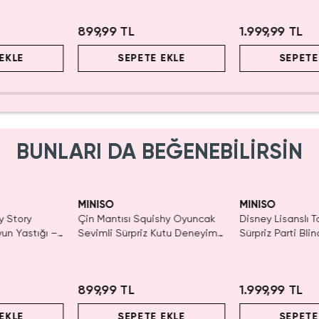
899,99 TL
1.999,99 TL
EKLE
SEPETE EKLE
SEPETE
BUNLARI DA BEĞENEBİLİRSİN
MINISO
MINISO
y Story
Çin Mantısı Squishy Oyuncak
Disney Lisanslı T
yun Yastığı –
Sevimli Sürpriz Kutu Deneyimi
Sürpriz Parti Bli
- Blind Box
Koleksiyonluk Fig
899,99 TL
1.999,99 TL
EKLE
SEPETE EKLE
SEPETE