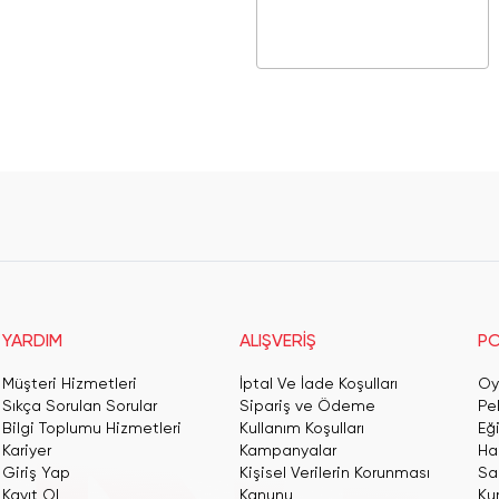
YARDIM
ALIŞVERİŞ
PO
Müşteri Hizmetleri
İptal Ve İade Koşulları
Oy
Sıkça Sorulan Sorular
Sipariş ve Ödeme
Pe
Bilgi Toplumu Hizmetleri
Kullanım Koşulları
Eğ
Kariyer
Kampanyalar
Har
Giriş Yap
Kişisel Verilerin Korunması
San
Kayıt Ol
Kanunu
Ku