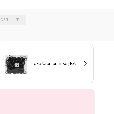
ÖZELLIKLERI
Toka Ürünlerini Keşfet
SAKIN KAÇIRMA!
Tüke