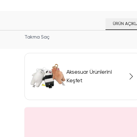
ÜRÜN AÇIKL
Takma Saç
Aksesuar Ürünlerini
Keşfet
yor!
Yalnızca 4 Adet K
Tükenmeden Satı