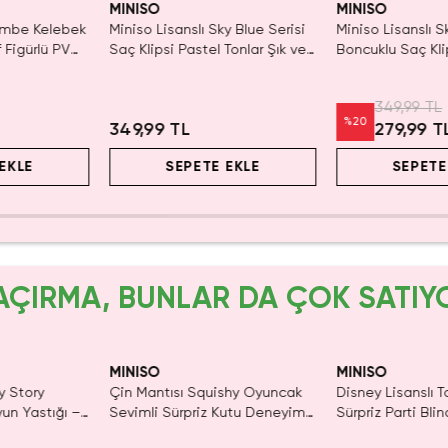
MINISO
MINISO
Pembe Kelebek
Miniso Lisanslı Sky Blue Serisi
Miniso Lisanslı S
f Figürlü PVC
Saç Klipsi Pastel Tonlar Şık ve
Boncuklu Saç Klip
Güçlü Tutuşlu
Modern Tasarım 16 Cm
Tasarım Mavi 16
349,99 TL
%
20
349,99 TL
279,99 T
EKLE
SEPETE EKLE
SEPETE
AÇIRMA, BUNLAR DA ÇOK SATIY
MINISO
MINISO
y Story
Çin Mantısı Squishy Oyuncak
Disney Lisanslı T
yun Yastığı –
Sevimli Sürpriz Kutu Deneyimi
Sürpriz Parti Bli
- Blind Box
Koleksiyonluk Fig