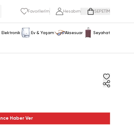
Favorilerim
Hesabım
SEPETİM
Elektronik
Ev & Yaşam
Aksesuar
Seyahat
ince Haber Ver