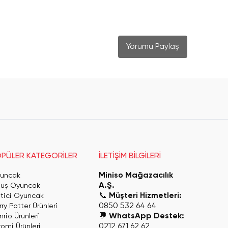
Yorumu Paylaş
PÜLER KATEGORİLER
İLETİŞİM BİLGİLERİ
Miniso Mağazacılık
uncak
A.Ş.
luş Oyuncak
📞
Müşteri Hizmetleri:
itici Oyuncak
0850 532 64 64
ry Potter Ürünleri
💬
WhatsApp Destek:
rio Ürünleri
0212 671 62 62
romi Ürünleri