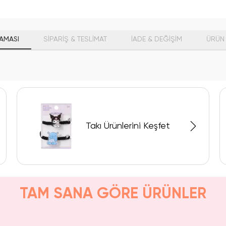
AMASI
SİPARİŞ & TESLİMAT
İADE & DEĞİŞİM
ÜRÜN 
Takı Ürünlerini Keşfet
TAM SANA GÖRE ÜRÜNLER
aldı.
Yalnızca 4 Adet Kaldı.
n Al
Tükenmeden Satın Al