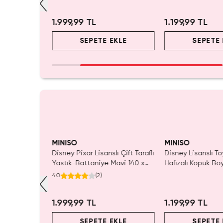
r
1.999,99 TL
1.199,99 TL
EKLE
SEPETE EKLE
SEPETE 
MINISO
MINISO
Sırt Çantası
Disney Pixar Lisanslı Çift Taraflı
Disney Lisanslı To
 –
Yastık-Battaniye Mavi 140 x
Hafızalı Köpük Bo
d Box
100 Cm – 2'si 1 Arada Konfor
Seyahat 24 Cm
4.0
(
2
)
r
1.999,99 TL
1.199,99 TL
EKLE
SEPETE EKLE
SEPETE 