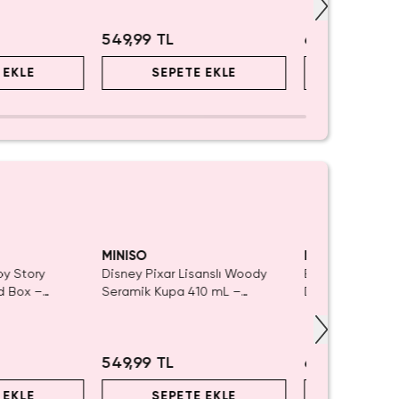
549,99 TL
699,99 TL
 EKLE
SEPETE EKLE
SEPET
Yalnızca 1 Adet 
Tükenmeden Sa
MINISO
MINISO
oy Story
Disney Pixar Lisanslı Woody
Barbie Lisanslı 
nd Box –
Seramik Kupa 410 mL –
Detaylı Şeffaf v
ür
Eğlenceli Karakter Tasarımı
Kozmetik Çanta
549,99 TL
699,99 TL
 EKLE
SEPETE EKLE
SEPET