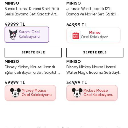
MINISO
MINISO
Sanrio Lisanslı Kuromi Sihirli Parti
Jurassic World Lisanslı 12'Li
Serisi Boyama Seti Scratch Art
Damga Ve Marker Seti Eğitici
20.3 Cm
Boyama Kalemi 13 Cm
499,99 TL
649,99 TL
Kuromi Özel
Miniso
Koleksiyonu
Özel Koleksiyon
Videolu Ürün
Hızlı Teslimat
Videolu Ürün
SEPETE EKLE
SEPETE EKLE
MINISO
MINISO
Disney Mickey Mouse Lisanslı
Disney Mickey Mouse Lisanslı
Eğlenceli Boyama Seti Scratch
Water Magic Boyama Seti Suyla
Art 20.3 Cm
Boyanan 23.3 Cm
499,99 TL
349,99 TL
Mickey Mouse
Mickey Mouse
Özel Koleksiyonu
Özel Koleksiyonu