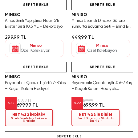
Tükenmeden Satın Al
SEPETE EKLE
SEPETE EKLE
MINISO
MINISO
Amos Simli Yapıştırıcı Neon 5’li
Miniso Lisanslı Dinozor Sürpriz
Blister Seti 10.5 ML – Dekorasyon
Yumurta Boyama Seti – Blind Box
İçin Parıltılı Süsleme Boyası
Boyanabilir Figür Oyuncak
299,99 TL
449,99 TL
Miniso
Miniso
Özel Koleksiyon
Özel Koleksiyon
Hızlı Teslimat
Videolu Ürün
Yalnızca 4 Adet Kaldı.
Hızlı Teslimat
Tükenmeden Satın Al
SEPETE EKLE
SEPETE EKLE
MINISO
MINISO
Boyanabilir Çocuk Tişörtü 7-8 Yaş
Boyanabilir Çocuk Tişörtü 6-7 Yaş
– Keçeli Kalem Hediyeli
– Keçeli Kalem Hediyeli
Yıkanabilir Tasarım
Yıkanabilir Tasarım
899,99 TL
899,99 TL
%
22
%
22
699,99 TL
699,99 TL
NET %22 İNDİRİM
NET %22 İNDİRİM
Sınırlı Sürelidir • Stoklarla
Sınırlı Sürelidir • Stoklarla
Sınırlıdır
Sınırlıdır
Hızlı Teslimat
SEPETE EKLE