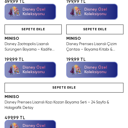
699,99 TL
199,99 TL
Disney Özel
Disney Özel
Koleksiyonu
Koleksiyonu
Videolu Ürün
Hızlı Teslimat
Videolu Ürün
SEPETE EKLE
SEPETE EKLE
MINISO
MINISO
Disney Zootropolis Lisanslı
Disney Prenses Lisanslı Çizim
Sürüngen Boyama – Kadife
Çantası – Boyama Kitabı &
Dokulu & Kolay Boyama
Sticker & Pastel Boya
199,99 TL
199,99 TL
Disney Özel
Disney Özel
Koleksiyonu
Koleksiyonu
Videolu Ürün
SEPETE EKLE
MINISO
Disney Prenses Lisanslı Kazı Kazan Boyama Seti – 24 Sayfa &
Holografik Detay
499,99 TL
Disney Özel