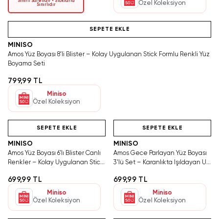
Sınırlı Sürelidir • Stoklarla
Özel Koleksiyon
Sınırlıdır
Hızlı Teslimat
SEPETE EKLE
MINISO
Amos Yüz Boyası 8’li Blister – Kolay Uygulanan Stick Formlu Renkli Yüz
Boyama Seti
799,99 TL
Miniso
Özel Koleksiyon
Hızlı Teslimat
Videolu Ürün
Tükeniyor!
Hızlı Teslimat
SEPETE EKLE
SEPETE EKLE
MINISO
MINISO
Amos Yüz Boyası 6’lı Blister Canlı
Amos Gece Parlayan Yüz Boyası
Renkler – Kolay Uygulanan Stick
3’lü Set – Karanlıkta Işıldayan UV
Formlu Yüz Boyama Seti
Etkili Stick Yüz Boyama Seti
699,99 TL
699,99 TL
Miniso
Miniso
Özel Koleksiyon
Özel Koleksiyon
Hızlı Teslimat
Videolu Ürün
Yalnızca 3 Adet Kaldı.
Hızlı Teslimat