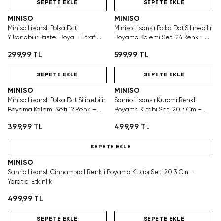
SEPETE EKLE
SEPETE EKLE
MINISO
MINISO
Miniso Lisanslı Polka Dot
Miniso Lisanslı Polka Dot Silinebilir
Yıkanabilir Pastel Boya – Etrafı
Boyama Kalemi Seti 24 Renk –
Kirletmeyen Tasarım
Kolay Düzeltme
299,99 TL
599,99 TL
Hızlı Teslimat
Hızlı Teslimat
SEPETE EKLE
SEPETE EKLE
MINISO
MINISO
Miniso Lisanslı Polka Dot Silinebilir
Sanrio Lisanslı Kuromi Renkli
Boyama Kalemi Seti 12 Renk –
Boyama Kitabı Seti 20,3 Cm –
Kolay Düzeltme
Yaratıcı Etkinlik
399,99 TL
499,99 TL
Hızlı Teslimat
SEPETE EKLE
MINISO
Sanrio Lisanslı Cinnamoroll Renkli Boyama Kitabı Seti 20,3 Cm –
Yaratıcı Etkinlik
499,99 TL
Hızlı Teslimat
Hızlı Teslimat
SEPETE EKLE
SEPETE EKLE