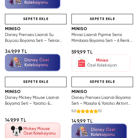
Koleksiyonu
Videolu Ürün
Hızlı Teslimat
Videolu Ürün
SEPETE EKLE
SEPETE EKLE
MINISO
MINISO
Disney Prenses Lisanslı Su
Miniso Lisanslı Pişirme Serisi
Büyüsü Boyama Seti – Tekrar
Mimibara Boyama Seti – 6 Renkli
Kullanılabilir & Temiz
Kalem – Eğitici & Yaratıcı
349,99 TL
599,99 TL
Disney Özel
Miniso
Koleksiyonu
Özel Koleksiyon
Videolu Ürün
Hızlı Teslimat
Videolu Ürün
SEPETE EKLE
SEPETE EKLE
MINISO
MINISO
Disney Mickey Mouse Lisanslı
Disney Prenses Lisanslı Boyama
Boyama Seti – Yaratıcı &
Seti – Masalsı & Yaratıcı Aktivite
Eğlenceli Aktivite
Seti
5.0
(
1
)
149,99 TL
149,99 TL
Mickey Mouse
Disney Özel
Özel Koleksiyonu
Koleksiyonu