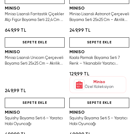
MINISO
MINISO
Miniso Lisanslı Fantastik Çiçekler
Miniso Lisanslı Astronot Çerçeveli
Alçı Figür Boyama Seti 22,4 Cm –
Boyama Seti 25x25 Cm – Akrilik
Akrilik Boyalı
Boyamalı
649,99 TL
249,99 TL
Hızlı Teslimat
Tükeniyor!
SAKIN KAÇIRMA!
SEPETE EKLE
SEPETE EKLE
MINISO
MINISO
Miniso Lisanslı Unicorn Çerçeveli
Koala Parmak Boyama Seti 7
Boyama Seti 25x25 Cm – Akrilik
Renk – Yıkanabilir Yaratıcı
Boyamalı
Aktivite
129,99 TL
Miniso
Özel Koleksiyon
249,99 TL
Hızlı Teslimat
Tükeniyor!
Hızlı Teslimat
SEPETE EKLE
SEPETE EKLE
MINISO
MINISO
Squishy Boyama Seti 6 – Yaratıcı
Squishy Boyama Seti 5 – Yaratıcı
Hobi Oyuncağı
Hobi Oyuncağı