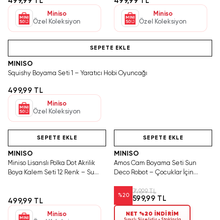
499,99 TL
499,99 TL
Miniso
Miniso
Özel Koleksiyon
Özel Koleksiyon
Hızlı Teslimat
SEPETE EKLE
MINISO
Squishy Boyama Seti 1 – Yaratıcı Hobi Oyuncağı
499,99 TL
Miniso
Özel Koleksiyon
Hızlı Teslimat
Tükeniyor!
SAKIN KAÇIRMA!
SEPETE EKLE
SEPETE EKLE
MINISO
MINISO
Miniso Lisanslı Polka Dot Akrilik
Amos Cam Boyama Seti Sun
Boya Kalem Seti 12 Renk – Su
Deco Robot – Çocuklar İçin
Bazlı Canlı Hobi Kalemleri
Yaratıcı El Becerisi Geliştirme
Seti
749,99 TL
%
20
599,99 TL
499,99 TL
Miniso
NET %20 İNDİRİM
Sınırlı Sürelidir • Stoklarla