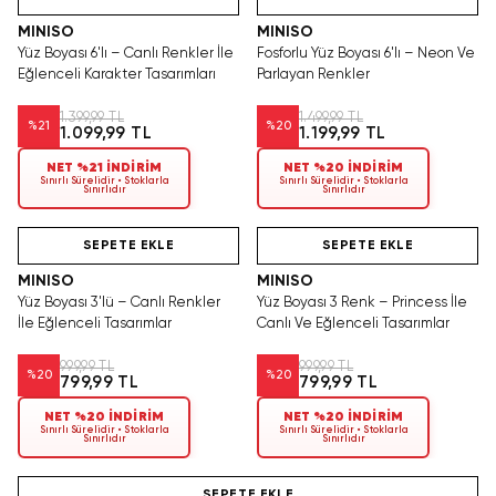
MINISO
MINISO
Yüz Boyası 6'lı – Canlı Renkler İle
Fosforlu Yüz Boyası 6'lı – Neon Ve
Eğlenceli Karakter Tasarımları
Parlayan Renkler
1.399,99 TL
1.499,99 TL
%
21
%
20
1.099,99 TL
1.199,99 TL
NET %21 İNDİRİM
NET %20 İNDİRİM
Sınırlı Sürelidir • Stoklarla
Sınırlı Sürelidir • Stoklarla
Sınırlıdır
Sınırlıdır
Hızlı Teslimat
Videolu Ürün
Hızlı Teslimat
SEPETE EKLE
SEPETE EKLE
MINISO
MINISO
Yüz Boyası 3'lü – Canlı Renkler
Yüz Boyası 3 Renk – Princess İle
İle Eğlenceli Tasarımlar
Canlı Ve Eğlenceli Tasarımlar
999,99 TL
999,99 TL
%
20
%
20
799,99 TL
799,99 TL
NET %20 İNDİRİM
NET %20 İNDİRİM
Sınırlı Sürelidir • Stoklarla
Sınırlı Sürelidir • Stoklarla
Sınırlıdır
Sınırlıdır
Hızlı Teslimat
SEPETE EKLE