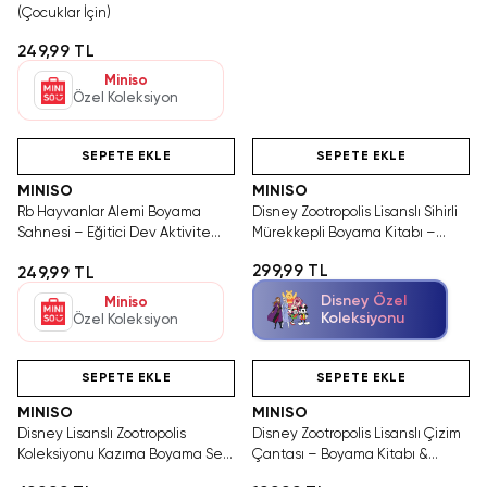
(Çocuklar İçin)
249,99 TL
Miniso
Özel Koleksiyon
Videolu Ürün
Hızlı Teslimat
Videolu Ürün
SEPETE EKLE
SEPETE EKLE
MINISO
MINISO
Rb Hayvanlar Alemi Boyama
Disney Zootropolis Lisanslı Sihirli
Sahnesi – Eğitici Dev Aktivite
Mürekkepli Boyama Kitabı –
Seti (Çocuklar İçin)
Suyla Renklenen Tekrar
299,99 TL
249,99 TL
Kullanılabilir Kitap
Disney Özel
Miniso
Koleksiyonu
Özel Koleksiyon
Videolu Ürün
Hızlı Teslimat
Videolu Ürün
SEPETE EKLE
SEPETE EKLE
MINISO
MINISO
Disney Lisanslı Zootropolis
Disney Zootropolis Lisanslı Çizim
Koleksiyonu Kazıma Boyama Seti
Çantası – Boyama Kitabı &
– Eğlenceli & Sürprizli
Sticker Seti