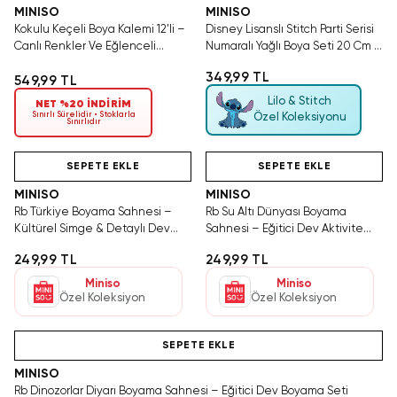
MINISO
MINISO
Kokulu Keçeli Boya Kalemi 12'li –
Disney Lisanslı Stitch Parti Serisi
Canlı Renkler Ve Eğlenceli
Numaralı Yağlı Boya Seti 20 Cm –
Kokular
Hobi
349,99 TL
549,99 TL
Lilo & Stitch
NET %20 İNDİRİM
Sınırlı Sürelidir • Stoklarla
Özel Koleksiyonu
Sınırlıdır
Hızlı Teslimat
Videolu Ürün
SEPETE EKLE
SEPETE EKLE
MINISO
MINISO
Rb Türkiye Boyama Sahnesi –
Rb Su Altı Dünyası Boyama
Kültürel Simge & Detaylı Dev
Sahnesi – Eğitici Dev Aktivite
Boyama Aktivitesi
Seti (Çocuklar İçin)
249,99 TL
249,99 TL
Miniso
Miniso
Özel Koleksiyon
Özel Koleksiyon
Videolu Ürün
SEPETE EKLE
MINISO
Rb Dinozorlar Diyarı Boyama Sahnesi – Eğitici Dev Boyama Seti