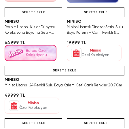
Videolu Ürün
Hızlı Teslimat
Videolu Ürün
SEPETE EKLE
SEPETE EKLE
MINISO
MINISO
Barbie Lisanslı Kızlar Dünyası
Miniso Lisanslı Dinozor Serisi Sulu
Koleksiyonu Boyama Seti –
Boya Kalemi – Canlı Renkli &
Yaratıcı & Eğitici Aktivite
Eğlenceli Tasarım Seti
649,99 TL
199,99 TL
Miniso
Barbie Özel
Koleksiyonu
Özel Koleksiyon
Videolu Ürün
SEPETE EKLE
MINISO
Miniso Lisanslı 24 Renkli Sulu Boya Kalemi Seti Canlı Renkler 20.7 Cm
499,99 TL
Miniso
Özel Koleksiyon
Videolu Ürün
Hızlı Teslimat
Videolu Ürün
SEPETE EKLE
SEPETE EKLE