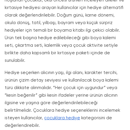
hoşlanan çocuklar, okul öncesi ürünleri inceleyen aileler ve
kırtasiye hediyesi arayan kullanıcılar için hediye alternatifi
olarak değerlendirilebilir. Doğum günü, karne dönemi,
okula dönüş, tatil, yılbaşı, bayram veya küçük sürpriz
hediyeler için temalı bir boyama kitabı ilgi çekici olabilir.
Ürün tek başına hediye edilebileceği gibi boya kalemi
seti, çıkartma seti, kalemlik veya çocuk aktivite setiyle
birlikte daha kapsamlı bir kırtasiye paketi içinde de
sunulabilir.
Hediye seçerken alıcının yaşı, ilgi alanı, karakter tercihi,
ürünün çizim detay seviyesi ve kullanılacak boya kalemi
türü dikkate alınmalıdır. “Her çocuk için uygundur” veya
“kesin beğenilir” gibi kesin ifadeler yerine ürünün alıcının
ilgisine ve yaşına göre değerlendirilebileceği
belirtilmelidir. Çocuklara hediye seçeneklerini incelemek
isteyen kullanıcılar,
çocuklara hediye
kategorisini de
değerlendirebilir.