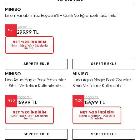
MINISO
Lino Yıkanabilir Yüz Boyası 6'lı – Canlı Ve Eğlenceli Tasarımlar
399,99 TL
%
25
299,99 TL
NET %25 İNDİRİM
Sınırlı Sürelidir • Stoklarla
Sınırlıdır
Hızlı Teslimat
Videolu Ürün
Tükeniyor!
Hızlı Teslimat
SEPETE EKLE
SEPETE EKLE
MINISO
MINISO
Lino Aqua Magic Book Mevsimler
Luna Aqua Magic Book Oyunlar –
– Sihirli Ve Tekrar Kullanılabilir
Sihirli Ve Tekrar Kullanılabilir
Boyama Kitabı
Boyama Kitabı
199,99 TL
199,99 TL
%
20
%
20
159,99 TL
159,99 TL
NET %20 İNDİRİM
NET %20 İNDİRİM
Sınırlı Sürelidir • Stoklarla
Sınırlı Sürelidir • Stoklarla
Sınırlıdır
Sınırlıdır
Hızlı Teslimat
Videolu Ürün
Hızlı Teslimat
SEPETE EKLE
SEPETE EKLE