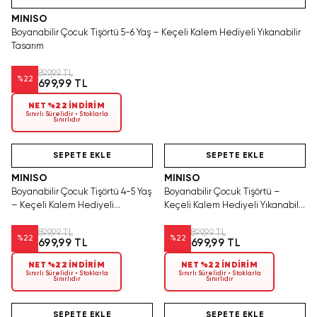
MINISO
Boyanabilir Çocuk Tişörtü 5-6 Yaş – Keçeli Kalem Hediyeli Yıkanabilir
Tasarım
899,99 TL
%
22
699,99 TL
NET %22 İNDİRİM
Sınırlı Sürelidir • Stoklarla
Sınırlıdır
Yalnızca 3 Adet Kaldı.
Hızlı Teslimat
SAKIN KAÇIRMA!
Tükenmeden Satın Al
SEPETE EKLE
SEPETE EKLE
MINISO
MINISO
Boyanabilir Çocuk Tişörtü 4-5 Yaş
Boyanabilir Çocuk Tişörtü –
– Keçeli Kalem Hediyeli
Keçeli Kalem Hediyeli Yıkanabilir
Yıkanabilir Tasarım
Tasarım Seti
899,99 TL
899,99 TL
%
22
%
22
699,99 TL
699,99 TL
NET %22 İNDİRİM
NET %22 İNDİRİM
Sınırlı Sürelidir • Stoklarla
Sınırlı Sürelidir • Stoklarla
Sınırlıdır
Sınırlıdır
Hızlı Teslimat
Hızlı Teslimat
SEPETE EKLE
SEPETE EKLE