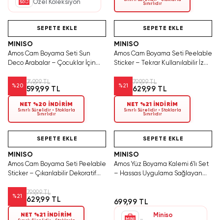
Özel Koleksiyon
Sınırlıdır
Hızlı Teslimat
Hızlı Teslimat
Tükeniyor!
SEPETE EKLE
SEPETE EKLE
MINISO
MINISO
Amos Cam Boyama Seti Sun
Amos Cam Boyama Seti Peelable
Deco Arabalar – Çocuklar İçin
Sticker – Tekrar Kullanılabilir İz
Çıkarılabilir Sticker Aktivite Seti
Bırakmayan Yaratıcı Aktivite Seti
749,99 TL
799,99 TL
%
20
%
21
599,99 TL
629,99 TL
NET %20 İNDİRİM
NET %21 İNDİRİM
Sınırlı Sürelidir • Stoklarla
Sınırlı Sürelidir • Stoklarla
Sınırlıdır
Sınırlıdır
Videolu Ürün
Hızlı Teslimat
Videolu Ürün
SEPETE EKLE
SEPETE EKLE
MINISO
MINISO
Amos Cam Boyama Seti Peelable
Amos Yüz Boyama Kalemi 6’lı Set
Sticker – Çıkarılabilir Dekoratif
– Hassas Uygulama Sağlayan
Tasarım ve El Becerisi Seti
Cilt Dostu Yüz Boyama Seti
799,99 TL
%
21
629,99 TL
699,99 TL
NET %21 İNDİRİM
Miniso