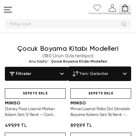
Favorilerim
Hesabım
SEPETİM
Peluş oyuncak ara
Çocuk Boyama Kitabı Modelleri
(
180 Ürün Gösteriliyor
)
Ana Sayfa
/
Çocuk Boyama Kitabı Modelleri
Filtreler
Yeni Gelenler
Hızlı Teslimat
Hızlı Teslimat
SEPETE EKLE
SEPETE EKLE
MINISO
MINISO
Disney Pixar Lisanslı Marker
Miniso Lisanslı Polka Dot Silinebilir
Kalem Seti 12 Renk – Canlı
Boyama Kalemi Seti 36 Renk –
Boyama
Kolay Düzeltme
499,99 TL
899,99 TL
Hızlı Teslimat
Hızlı Teslimat