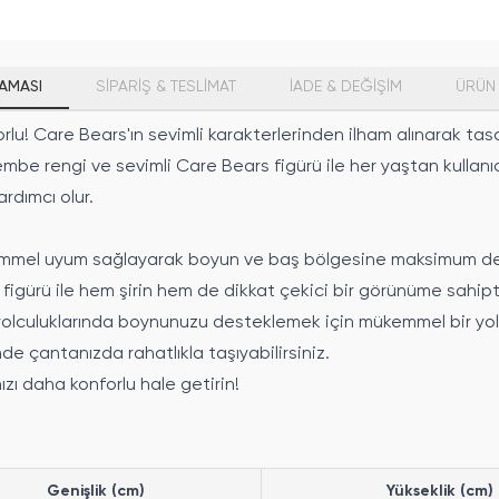
AMASI
SİPARİŞ & TESLİMAT
İADE & DEĞİŞİM
ÜRÜN 
lu! Care Bears'ın sevimli karakterlerinden ilham alınarak tasar
Pembe rengi ve sevimli Care Bears figürü ile her yaştan kulla
rdımcı olur.
mmel uyum sağlayarak boyun ve baş bölgesine maksimum de
figürü ile hem şirin hem de dikkat çekici bir görünüme sahipti
lculuklarında boynunuzu desteklemek için mükemmel bir yol
e çantanızda rahatlıkla taşıyabilirsiniz.
nızı daha konforlu hale getirin!
Genişlik (cm)
Yükseklik (cm)