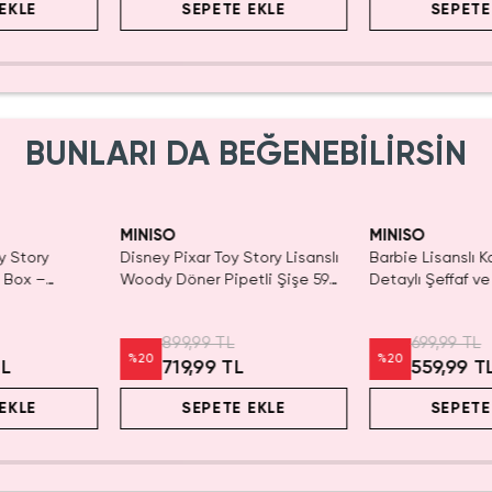
EKLE
SEPETE EKLE
SEPETE
BUNLARI DA BEĞENEBİLİRSİN
Yalnızca 1 Adet Kaldı.
Tükenmeden Satın Al
MINISO
MINISO
tory Lisanslı
Barbie Lisanslı Kayan Yıldız
Disney Lisanslı 
tli Şişe 590
Detaylı Şeffaf ve Sulu
Klipsli Figür – Ma
lı Tasarım
Kozmetik Çantası 21 cm
Koleksiyon
699,99 TL
549,99 TL
%
20
%
20
559,99 TL
439,99 T
EKLE
SEPETE EKLE
SEPETE