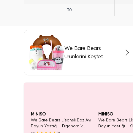
30
We Bare Bears
Ürünlerini Keşfet
Yalnızca 4 Adet K
SAKIN 
Tükenmeden Satı
MINISO
MINISO
We Bare Bears Lisanslı Boz Ayı
We Bare Bears Li
Boyun Yastığı - Ergonomik
Boyun Yastığı - Kl
Destekli Yumuşak Dokulu
Yumuşak Dokulu