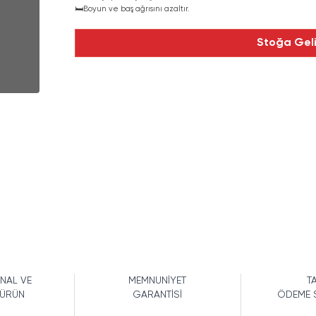
🛏️
Boyun ve baş ağrısını azaltır.
Stoğa Gel
İNAL VE
MEMNUNİYET
TA
 ÜRÜN
GARANTİSİ
ÖDEME 