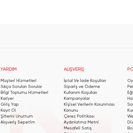
YARDIM
ALIŞVERİŞ
PO
Müşteri Hizmetleri
İptal Ve İade Koşulları
Oy
Sıkça Sorulan Sorular
Sipariş ve Ödeme
Pe
Bilgi Toplumu Hizmetleri
Kullanım Koşulları
Eğ
Kariyer
Kampanyalar
Har
Giriş Yap
Kişisel Verilerin Korunması
San
Kayıt Ol
Kanunu
Ku
Şifremi Unuttum
Çerez Politikası
We
Alışveriş Sepetim
Aydınlatma Metni
Dis
Mesafeli Satış
Bo