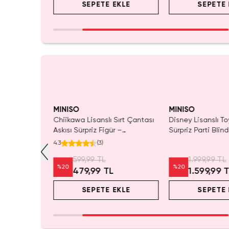
EKLE
SEPETE EKLE
SEPETE 
MINISO
MINISO
Sırt Çantası
Disney Lisanslı Toy Story
Disney Pixar Toy S
 –
Sürpriz Parti Blind Box –
Woody Döner Pipe
d Box
Koleksiyonluk Figür
mL – Kovboy Tema
r
1.999,99 TL
899,99 TL
%
20
%
20
1.599,99 TL
719,99 TL
EKLE
SEPETE EKLE
SEPETE 