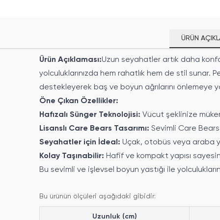
ÜRÜN AÇIKL
Ürün Açıklaması:
Uzun seyahatler artık daha konfor
yolculuklarınızda hem rahatlık hem de stil sunar. 
destekleyerek baş ve boyun ağrılarını önlemeye ya
Öne Çıkan Özellikler:
Hafızalı Sünger Teknolojisi:
Vücut şeklinize müke
Lisanslı Care Bears Tasarımı:
Sevimli Care Bears 
Seyahatler için İdeal:
Uçak, otobüs veya araba yo
Kolay Taşınabilir:
Hafif ve kompakt yapısı sayesind
Bu sevimli ve işlevsel boyun yastığı ile yolculukları
Bu ürünün ölçüleri aşağıdaki gibidir:
Uzunluk (cm)