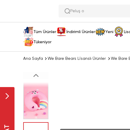
Peluş oyuncak ar
Tüm Ürünler
İndirimli Ürünler
Yeni
Lis
Tükeniyor
Ana Sayfa
We Bare Bears Lisanslı Ürünler
We Bare B