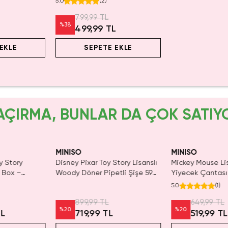
5.0
(
2
)
Dokulu Seyahat Yastığı
799,99 TL
%
38
L
499,99 TL
EKLE
SEPETE EKLE
AÇIRMA, BUNLAR DA ÇOK SATIY
SAKIN KAÇIRMA!
Yalnızca 1 Adet K
Tükenmeden Sat
MINISO
MINISO
tory Lisanslı
Mickey Mouse Lisanslı Kare
Barbie Lisanslı K
tli Şişe 590
Yiyecek Çantası - Sarı
Detaylı Şeffaf ve
lı Tasarım
Kozmetik Çantas
5.0
(
1
)
649,99 TL
699,99 TL
%
20
%
20
519,99 TL
559,99 T