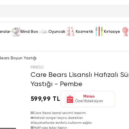
anslar
Blind Box
Oyuncak
Kozmetik
Kırtasiye
ears Boyun Yastığı
MINISO
Care Bears Lisanslı Hafızalı S
Yastığı - Pembe
Miniso
599,99 TL
Özel Koleksiyon
🧸
Care Bears lisanslı sevimli tasarım.
💤
Hafızalı sünger boynu destekler.
✈️
Seyahatlerde konforlu kullanım sağlar.
🎒
Hafif yapı kolay taşınır.