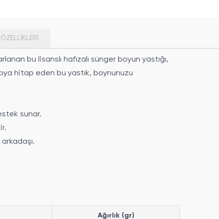
ÖZELLIKLERI
lanan bu lisanslı hafızalı sünger boyun yastığı,
nıcıya hitap eden bu yastık, boynunuzu
stek sunar.
r.
 arkadaşı.
Ağırlık (gr)