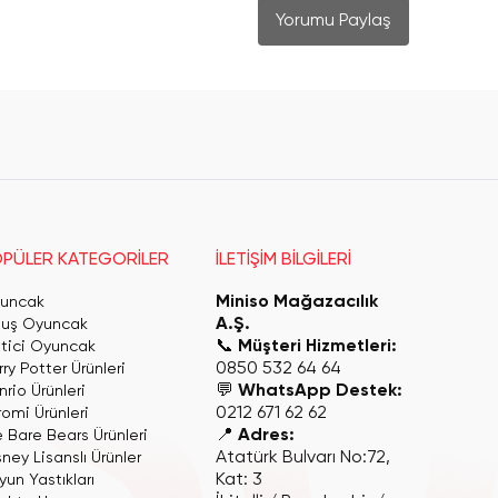
Yorumu Paylaş
PÜLER KATEGORİLER
İLETİŞİM BİLGİLERİ
Miniso Mağazacılık
uncak
A.Ş.
luş Oyuncak
📞
Müşteri Hizmetleri:
itici Oyuncak
0850 532 64 64
ry Potter Ürünleri
💬
WhatsApp Destek:
rio Ürünleri
0212 671 62 62
romi Ürünleri
📍
Adres:
 Bare Bears Ürünleri
Atatürk Bulvarı No:72,
ney Lisanslı Ürünler
Kat: 3
yun Yastıkları