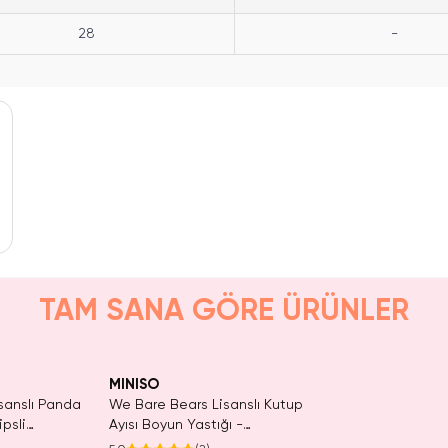
28
-
TAM SANA GÖRE ÜRÜNLER
aldı.
KAÇIRMA!
Tükeniyor!
n Al
MINISO
sanslı Panda
We Bare Bears Lisanslı Kutup
ipsli
Ayısı Boyun Yastığı -
 Pembe
Ergonomik Destekli Yumuşak