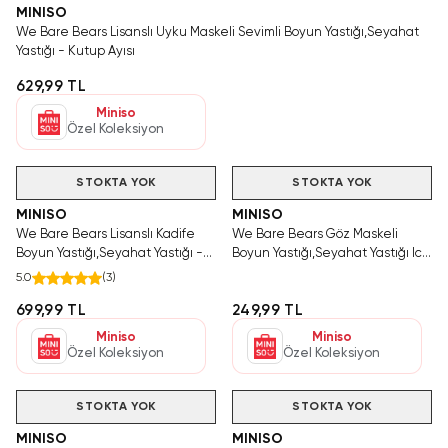
MINISO
We Bare Bears Lisanslı Uyku Maskeli Sevimli Boyun Yastığı,Seyahat
Yastığı - Kutup Ayısı
629,99 TL
Miniso
Özel Koleksiyon
STOKTA YOK
STOKTA YOK
MINISO
MINISO
We Bare Bears Lisanslı Kadife
We Bare Bears Göz Maskeli
Boyun Yastığı,Seyahat Yastığı -
Boyun Yastığı,Seyahat Yastığı Ice
Kutup Ayısı
Bear 31Cm Yeni Seri
5.0
(
3
)
699,99 TL
249,99 TL
Miniso
Miniso
Özel Koleksiyon
Özel Koleksiyon
STOKTA YOK
STOKTA YOK
MINISO
MINISO