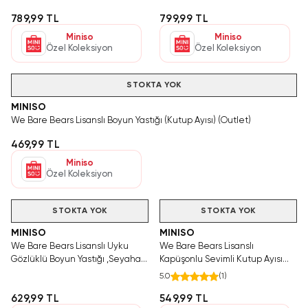
Ayısı (Outlet)
789,99 TL
799,99 TL
Miniso
Miniso
Özel Koleksiyon
Özel Koleksiyon
STOKTA YOK
MINISO
We Bare Bears Lisanslı Boyun Yastığı (Kutup Ayısı) (Outlet)
469,99 TL
Miniso
Özel Koleksiyon
STOKTA YOK
STOKTA YOK
MINISO
MINISO
We Bare Bears Lisanslı Uyku
We Bare Bears Lisanslı
Gözlüklü Boyun Yastığı ,Seyahat
Kapüşonlu Sevimli Kutup Ayısı
Yastığı Grizzly (Outlet)
Boyun Yastığı,Seyahat Yastığı
5.0
(
1
)
(Outlet)
629,99 TL
549,99 TL