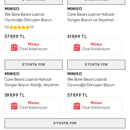
MINISO
MINISO
We Bare Bears Lisanslı
Care Bears Lisanslı Hafızalı
Oyuncağa Dönüşen Boyun
Sünger Boyun ve Seyahat
Yastığı - Panda
Yastığı – Mavi
5.0
(
3
)
579,99 TL
519,99 TL
Miniso
Miniso
Özel Koleksiyon
Özel Koleksiyon
STOKTA YOK
STOKTA YOK
MINISO
MINISO
Care Bears Lisanslı Hafızalı
We Bare Bears Lisanslı
Sünger Boyun Yastığı, Seyahat
Oyuncağa Dönüşen Boyun
Yastığı - Pembe
Yastığı, Seyahat Yastığı - Kutup
599,99 TL
579,99 TL
Ayısı
Miniso
Miniso
Özel Koleksiyon
Özel Koleksiyon
STOKTA YOK