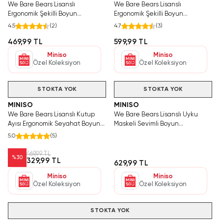
We Bare Bears Lisanslı
We Bare Bears Lisanslı
Ergonomik Şekilli Boyun
Ergonomik Şekilli Boyun
Yastığı,Seyahat Yastığı - Panda
Yastığı,Seyahat Yastığı - Boz Ayı
4.5
(
2
)
4.7
(
3
)
469,99 TL
599,99 TL
Miniso
Miniso
Özel Koleksiyon
Özel Koleksiyon
STOKTA YOK
STOKTA YOK
MINISO
MINISO
We Bare Bears Lisanslı Kutup
We Bare Bears Lisanslı Uyku
Ayısı Ergonomik Seyahat Boyun
Maskeli Sevimli Boyun
Yastığı,Seyahat Yastığı
Yastığı,Seyahat Yastığı -Panda
5.0
(
5
)
469,99 TL
%
30
329,99 TL
629,99 TL
Miniso
Miniso
Özel Koleksiyon
Özel Koleksiyon
STOKTA YOK