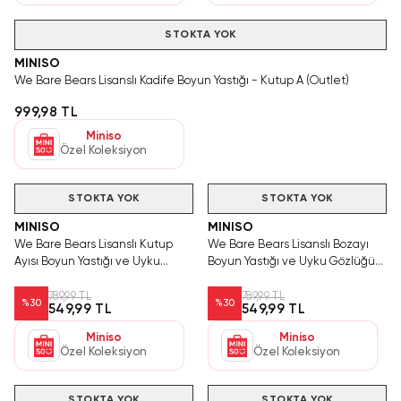
STOKTA YOK
MINISO
We Bare Bears Lisanslı Kadife Boyun Yastığı - Kutup A (Outlet)
999,98 TL
Miniso
Özel Koleksiyon
Hızlı Teslimat
Hızlı Teslimat
STOKTA YOK
STOKTA YOK
MINISO
MINISO
We Bare Bears Lisanslı Kutup
We Bare Bears Lisanslı Bozayı
Ayısı Boyun Yastığı ve Uyku
Boyun Yastığı ve Uyku Gözlüğü
Gözlüğü Seti – Yumuşak Dokulu
Seti – Yumuşak Dokulu Grizzly
Seyahat Yastığı
Seyahat Seti
789,99 TL
789,99 TL
%
30
%
30
549,99 TL
549,99 TL
Miniso
Miniso
Özel Koleksiyon
Özel Koleksiyon
STOKTA YOK
STOKTA YOK