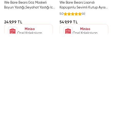
We Bare Bears Göz Maskeli
We Bare Bears Lisanslı
Boyun Yastığı,Seyahat Yastığı Ice
Kapüşonlu Sevimli Kutup Ayısı
Bear 31Cm
Boyun Yastığı,Seyahat Yastığı
5.0
(
6
)
249,99 TL
549,99 TL
Miniso
Miniso
Özel Koleksiyon
Özel Koleksiyon
STOKTA YOK
STOKTA YOK
MINISO
MINISO
We Bare Bears Lisanslı Kapişonlu
We Bare Bears Lisanslı Uyku
Boyun Yastığı,Seyahat Yastığı -
Gözlüklü Boyun Yastığı ,Seyahat
Panda
Yastığı Grizzly
4.4
(
5
)
4.9
(
7
)
549,99 TL
629,99 TL
Miniso
Miniso
Özel Koleksiyon
Özel Koleksiyon
STOKTA YOK
MINISO