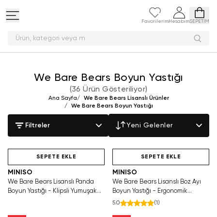
Favorilerim
Hesabım
SEPETİM
Ürün, kategori
We Bare Bears Boyun Yastığı
(
36 Ürün Gösteriliyor
)
Ana Sayfa
/
We Bare Bears Lisanslı Ürünler
/
We Bare Bears Boyun Yastığı
Filtreler
Yeni Gelenler
Hızlı Teslimat
Videolu Ürün
Yalnızca 4 Adet Kaldı.
Hızlı Teslimat
Tükenmeden Satın Al
SEPETE EKLE
SEPETE EKLE
MINISO
MINISO
We Bare Bears Lisanslı Panda
We Bare Bears Lisanslı Boz Ayı
Boyun Yastığı - Klipsli Yumuşak
Boyun Yastığı - Ergonomik
Dokulu Pembe Seyahat Yastığı
Destekli Yumuşak Dokulu
5.0
(
1
)
Seyahat Yastığı