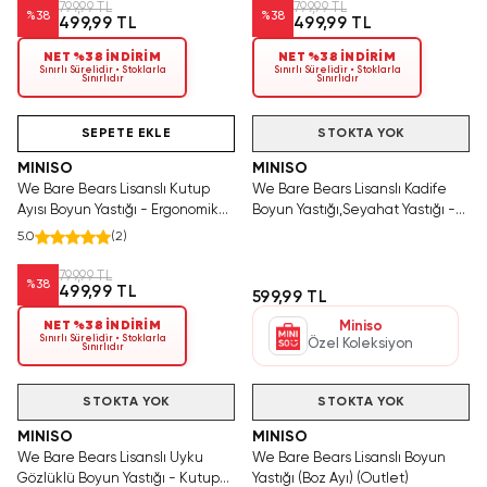
799,99 TL
799,99 TL
%
38
%
38
499,99 TL
499,99 TL
NET %38 İNDİRİM
NET %38 İNDİRİM
Sınırlı Sürelidir • Stoklarla
Sınırlı Sürelidir • Stoklarla
Sınırlıdır
Sınırlıdır
Hızlı Teslimat
Tükeniyor!
SEPETE EKLE
STOKTA YOK
MINISO
MINISO
We Bare Bears Lisanslı Kutup
We Bare Bears Lisanslı Kadife
Ayısı Boyun Yastığı - Ergonomik
Boyun Yastığı,Seyahat Yastığı -
Destekli Yumuşak Dokulu
Panda (Outlet)
5.0
(
2
)
Seyahat Yastığı
799,99 TL
%
38
499,99 TL
599,99 TL
NET %38 İNDİRİM
Miniso
Sınırlı Sürelidir • Stoklarla
Özel Koleksiyon
Sınırlıdır
STOKTA YOK
STOKTA YOK
MINISO
MINISO
We Bare Bears Lisanslı Uyku
We Bare Bears Lisanslı Boyun
Gözlüklü Boyun Yastığı - Kutup
Yastığı (Boz Ayı) (Outlet)