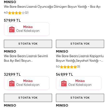
MINISO
We Bare Bears Lisanslı Oyuncağa Dönüşen Boyun Yastığı - Boz Ayı
4.0
(
2
)
579,99 TL
Miniso
Özel Koleksiyon
STOKTA YOK
STOKTA YOK
MINISO
MINISO
We Bare Bears Lisanslı Sevimli
We Bare Bears Lisanslı Kapişonlu
Boz Ayı Bel/Boyun
Boyun Yastığı,Seyahat Yastığı -
Yastığı,Seyahat Yastığı
Boz Ayı
5.0
(
3
)
329,99 TL
549,99 TL
Miniso
Miniso
Özel Koleksiyon
Özel Koleksiyon
STOKTA YOK
STOKTA YOK
MINISO
MINISO