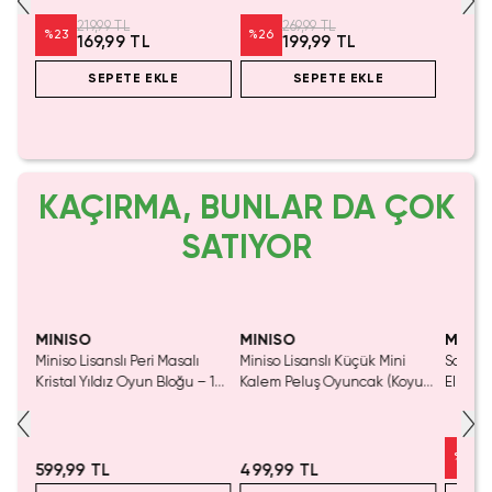
Adet) 6 Cm
Toka 13 Cm
219,99 TL
269,99 TL
%
23
%
26
169,99 TL
199,99 TL
SEPETE EKLE
SEPETE EKLE
KAÇIRMA, BUNLAR DA ÇOK
SATIYOR
Yaln
Tük
MINISO
MINISO
MINIS
Miniso Lisanslı Peri Masalı
Miniso Lisanslı Küçük Mini
Sanrio 
luş
Kristal Yıldız Oyun Bloğu – 14
Kalem Peluş Oyuncak (Koyu
Elma K
Cm
Pembe) - 17 cm
Çelik P
%
50
599,99 TL
499,99 TL