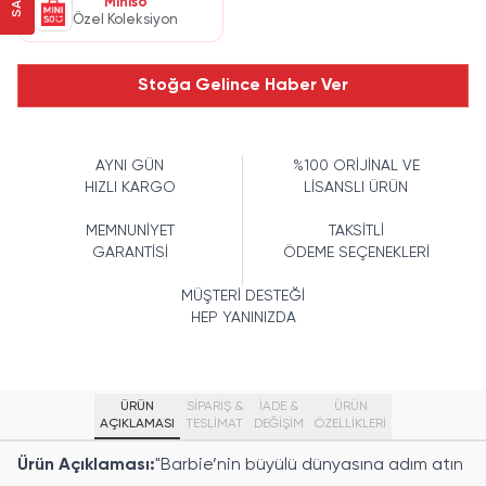
Miniso
Özel Koleksiyon
Stoğa Gelince Haber Ver
AYNI GÜN
%100 ORİJİNAL VE
HIZLI KARGO
LİSANSLI ÜRÜN
MEMNUNİYET
TAKSİTLİ
GARANTİSİ
ÖDEME SEÇENEKLERİ
MÜŞTERİ DESTEĞİ
HEP YANINIZDA
ÜRÜN
SİPARİŞ &
İADE &
ÜRÜN
AÇIKLAMASI
TESLİMAT
DEĞİŞİM
ÖZELLIKLERI
Ürün Açıklaması:
"Barbie’nin büyülü dünyasına adım atın