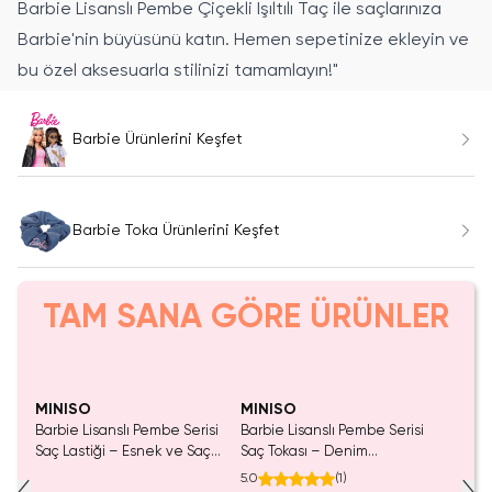
Barbie Lisanslı Pembe Çiçekli Işıltılı Taç ile saçlarınıza
Barbie'nin büyüsünü katın. Hemen sepetinize ekleyin ve
bu özel aksesuarla stilinizi tamamlayın!"
Barbie Ürünlerini Keşfet
Barbie Toka Ürünlerini Keşfet
TAM SANA GÖRE ÜRÜNLER
MINISO
MINISO
Barbie Lisanslı Pembe Serisi
Barbie Lisanslı Pembe Serisi
Saç Lastiği – Esnek ve Saç
Saç Tokası – Denim
Dostu Renkli Toka Seti (4
Görünümlü Nakışlı Şık Lastik
5.0
(
1
)