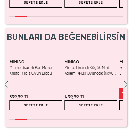
SEPETE EKLE
SEPETE EKLE
BUNLARI DA BEĞENEBİLİRSİN
Yaln
Tük
MINISO
MINISO
MINIS
Miniso Lisanslı Peri Masalı
Miniso Lisanslı Küçük Mini
Sanrio 
luş
Kristal Yıldız Oyun Bloğu – 14
Kalem Peluş Oyuncak (Koyu
Elma K
Cm
Pembe) - 17 cm
Çelik P
%
50
599,99 TL
499,99 TL
SEPETE EKLE
SEPETE EKLE