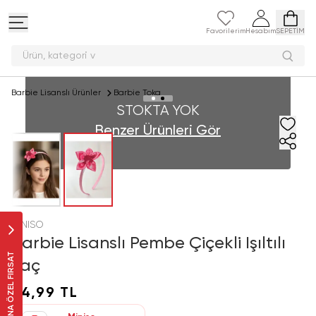
Favorilerim
Hesabım
SEPETİM
Ürün, kateg
Barbie Lisanslı Ürünler
Barbie Toka
STOKTA YOK
Benzer Ürünleri Gör
MINISO
Barbie Lisanslı Pembe Çiçekli Işıltılı
SANA ÖZEL FIRSAT
Taç
54,99 TL