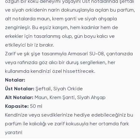
özgün bir koku deneyimi yaşayın! Üst notalarında şeftali
ve siyah orkidenin narin dokunuşlarıyla açılan bu parfüm,
alt notalarda maun, krem şanti ve siyah ahşapla
zenginleşir. Bu eşsiz karışım, hem kadınlar hem de
erkekler için tasarlanmış olup, gün boyu kalıcı ve
etkileyici bir iz bırakır.
Zarif ve şık şişe tasarımıyla Armasari SU-08, çantanızda
veya rafınızda göz alıcı bir duruş sergilerken, her
kullanımda kendinizi özel hissettirecek.
Notalar:
Üst Notalar:
Şeftali, Siyah Orkide
Alt Notalar:
Maun, Krem Şanti, Siyah Ahşap
Kapasite:
50 ml
Kendinize veya sevdiklerinize hediye edebileceğiniz bu
parfüm ile kalıcılığı ve zarif kokusuyla her ortamda fark
yaratın!