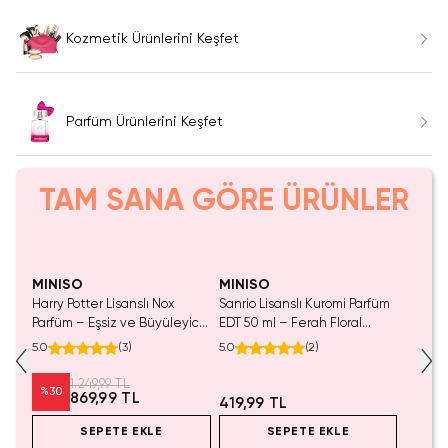
Kozmetik Ürünlerini Keşfet
Parfüm Ürünlerini Keşfet
TAM SANA GÖRE ÜRÜNLER
Yalnızca 3 Adet Kaldı.
Tükenmeden Satın Al
MINISO
MINISO
Harry Potter Lisanslı Nox
Sanrio Lisanslı Kuromi Parfüm
Parfüm – Eşsiz ve Büyüleyici
EDT 50 ml – Ferah Floral
Tazeleyici Esanslı Özel
Notalı Kadın Parfümü
5.0
(
3
)
5.0
(
2
)
Tasarım Cam Şişe Erkek /
Kadın Parfüm 50 ML
1.249,99 TL
%
30
869,99 TL
419,99 TL
SEPETE EKLE
SEPETE EKLE