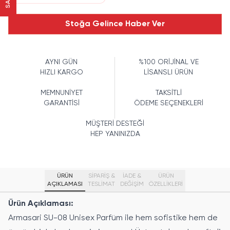
Stoğa Gelince Haber Ver
AYNI GÜN
%100 ORİJİNAL VE
HIZLI KARGO
LİSANSLI ÜRÜN
MEMNUNİYET
TAKSİTLİ
GARANTİSİ
ÖDEME SEÇENEKLERİ
MÜŞTERİ DESTEĞİ
HEP YANINIZDA
ÜRÜN
SİPARİŞ &
İADE &
ÜRÜN
AÇIKLAMASI
TESLİMAT
DEĞİŞİM
ÖZELLIKLERI
Ürün Açıklaması:
Armasari SU-08 Unisex Parfüm ile hem sofistike hem de