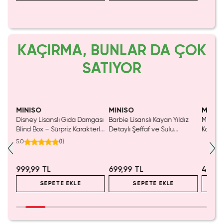
KAÇIRMA, BUNLAR DA ÇOK
SATIYOR
Yalnızca 1 Adet Kaldı.
Tükenmeden Satın Al
MINISO
MINISO
MINIS
Disney Lisanslı Gıda Damgası
Barbie Lisanslı Kayan Yıldız
Miniso 
salsı
Blind Box – Sürpriz Karakterli
Detaylı Şeffaf ve Sulu
Kalem 
Eğlenceli Sunum
Kozmetik Çantası 21 cm
Pembe)
5.0
(
1
)
999,99 TL
699,99 TL
499,9
SEPETE EKLE
SEPETE EKLE