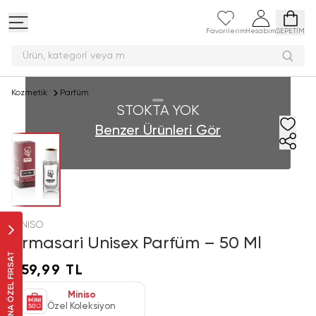
Favorilerim
Hesabım
SEPETİM
Ürün, kategori ve
Kozmetik
Parfüm
STOKTA YOK
Benzer Ürünleri Gör
MINISO
Armasari Unisex Parfüm – 50 Ml
SANA ÖZEL FIRSAT
259,99 TL
Miniso
Özel Koleksiyon