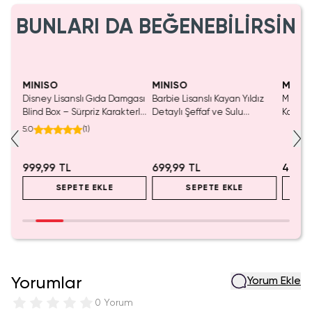
BUNLARI DA BEĞENEBİLİRSİN
Yalnızca 1 Adet Kaldı.
Tükenmeden Satın Al
MINISO
MINISO
MINIS
Disney Lisanslı Gıda Damgası
Barbie Lisanslı Kayan Yıldız
Miniso 
salsı
Blind Box – Sürpriz Karakterli
Detaylı Şeffaf ve Sulu
Kalem 
Eğlenceli Sunum
Kozmetik Çantası 21 cm
Pembe)
5.0
(
1
)
999,99 TL
699,99 TL
499,9
SEPETE EKLE
SEPETE EKLE
Yorumlar
Yorum Ekle
0 Yorum