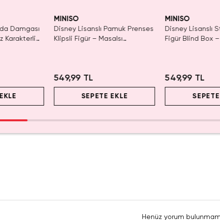
MINISO
MINISO
Gıda Damgası
Disney Lisanslı Pamuk Prenses
Disney Lisanslı St
z Karakterli
Klipsli Figür – Masalsı
Figür Blind Box –
Koleksiyon
Koleksiyon
549,99 TL
549,99 TL
EKLE
SEPETE EKLE
SEPETE
Henüz yorum bulunmam