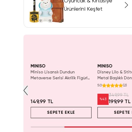
Oyuncak & Kırtasiye
Ürünlerini Keşfet
ldı.
 Al
MINISO
MINISO
ntage Serisi
Miniso Lisanslı Dundun
Disney Lilo & Stit
 Pastel Renk
Metaverse Serisi Akrilik Figürlü
Metal Başlıklı Dön
Jel Kalem 0.5 Mm (Tek Adet)
Mekanizmalı Tük
5.0
(
2
)
349,99 TL
%
43
149,99 TL
199,99 TL
EKLE
SEPETE EKLE
SEPETE 