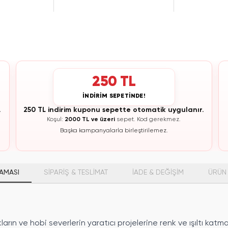
250 TL
İNDİRİM SEPETİNDE!
.
250 TL indirim kuponu sepette otomatik uygulanır.
Koşul:
2000 TL ve üzeri
sepet.
Kod gerekmez.
Başka kampanyalarla birleştirilemez.
AMASI
SİPARİŞ & TESLİMAT
İADE & DEĞİŞİM
ÜRÜN 
ların ve hobi severlerin yaratıcı projelerine renk ve ışıltı katma