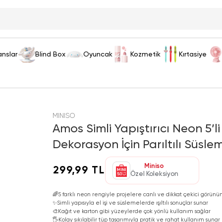
anslar
Blind Box
Oyuncak
Kozmetik
Kırtasiye
MINISO
Amos Simli Yapıştırıcı Neon 5’li 
Dekorasyon İçin Parıltılı Süsle
Miniso
299,99 TL
Özel Koleksiyon
🌈
5 farklı neon rengiyle projelere canlı ve dikkat çekici görünü
✨
Simli yapısıyla el işi ve süslemelerde ışıltılı sonuçlar sunar
🎨
Kağıt ve karton gibi yüzeylerde çok yönlü kullanım sağlar
🖐️
Kolay sıkılabilir tüp tasarımıyla pratik ve rahat kullanım sunar