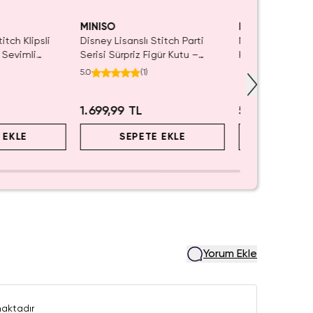
MINISO
MINISO
itch Klipsli
Disney Lisanslı Stitch Parti
Miniso Lisanslı
 Sevimli
Serisi Sürpriz Figür Kutu –
Hamuru Seti Mav
Koleksiyonluk Blind Box
Oyuncak 15,6 C
5.0
(
1
)
1.699,99 TL
599,99 TL
 EKLE
SEPETE EKLE
SEPET
Yorum Ekle
aktadır