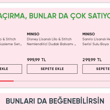
AÇIRMA, BUNLAR DA ÇOK SATIY
N KAÇIRMA!
Yalnızca 3 Adet 
Tükenmeden Sat
MINISO
MINISO
lo & Stitch
Disney Lisanslı Lilo & Stitch
Sanrio Lisanslı H
 Süsleme Seti
Nemlendirici Dudak Balsamı –
Serisi Sulu Boya
nceli Tasarım
Parlak ve Bakımlı Görünüm
999,99 TL
299,99 TL
EKLE
SEPETE EKLE
SEPETE
BUNLARI DA BEĞENEBİLİRSİN