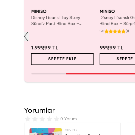
MINISO
MINISO
y Story
Disney Lisanslı Toy Story
Disney Lisanslı 
un Yastığı –
Sürpriz Parti Blind Box –
Blind Box – Sürpri
Koleksiyonluk Figür
Eğlenceli Sunum
5.0
(
1
)
1.999,99 TL
999,99 TL
EKLE
SEPETE EKLE
SEPETE 
Yorumlar
0 Yorum
MINISO