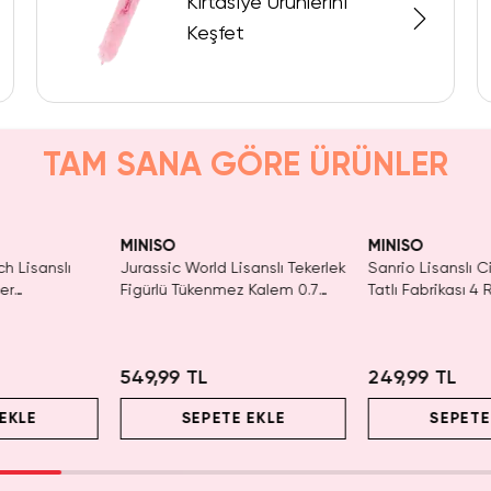
Kırtasiye Ürünlerini
Keşfet
TAM SANA GÖRE ÜRÜNLER
MINISO
MINISO
ch Lisanslı
Jurassic World Lisanslı Tekerlek
Sanrio Lisanslı 
er
Figürlü Tükenmez Kalem 0.7
Tatlı Fabrikası 4
enmez Kalem
Mm – Eğlenceli Tasarım
14,5 Cm – Pratik
549,99 TL
249,99 TL
EKLE
SEPETE EKLE
SEPETE