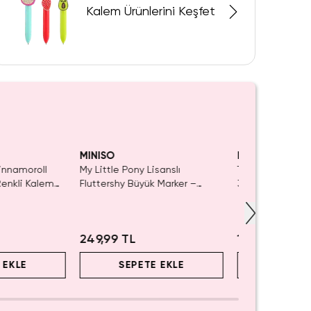
Kalem Ürünlerini Keşfet
Tükeniyor!
Tüke
MINISO
MINISO
Cinnamoroll
My Little Pony Lisanslı
Timon L.O.L. Surp
 Renkli Kalem
Fluttershy Büyük Marker –
3'lü Kırtasiye Se
 Tasarım
Sevimli Renkli Tasarım Kalın
Uçlu Kalem 19.6 Cm
249,99 TL
159,99 TL
 EKLE
SEPETE EKLE
SEPET