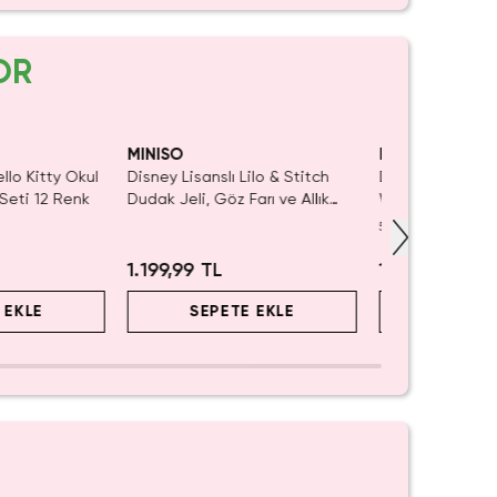
OR
Kaldı.
Tüke
ın Al
MINISO
MINISO
ello Kitty Okul
Disney Lisanslı Lilo & Stitch
Disney Pixar Toy
 Seti 12 Renk
Dudak Jeli, Göz Farı ve Allık
Woody Pipetli Ç
Seti – Renkli ve Pratik Makyaj
mL – Saplı Tasa
5.0
(
1
)
1.199,99 TL
1.799,99 TL
 EKLE
SEPETE EKLE
SEPET