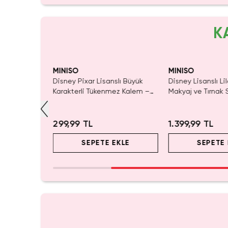
K
Tükeniyor!
SAKI
MINISO
MINISO
llo Kitty Mum
Disney Pixar Lisanslı Büyük
Disney Lisanslı Li
 Gece
Karakterli Tükenmez Kalem –
Makyaj ve Tırnak
 Yumuşak
Eğlenceli Tasarım
– Yaratıcı ve Eğle
299,99 TL
1.399,99 TL
EKLE
SEPETE EKLE
SEPETE 