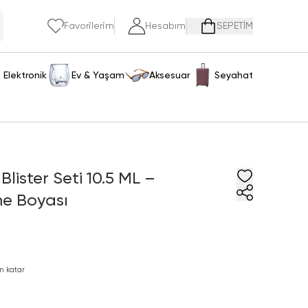
Favorilerim
Hesabım
SEPETİM
Elektronik
Ev & Yaşam
Aksesuar
Seyahat
Blister Seti 10.5 ML –
me Boyası
m katar