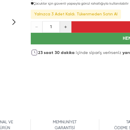
🛡️
Çocuklar için güvenli yapısıyla gönül rahatlığıyla kullanılabilir
Yalnızca 3 Adet Kaldı. Tükenmeden Satın Al
1
HE
23
saat
30
dakika
içinde sipariş verirseniz
yar
İNAL VE
MEMNUNİYET
TA
 ÜRÜN
GARANTİSİ
ÖDEME 