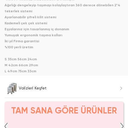
Ağırlığı dengeleyip taşımayı kolaylaştıran 360 derece dönebilen 2*4
tekerlek sistemi
Ayarlanabilir şifreli kilit sistemi
Kademeli çek çek sistemi
Eşyalarınız için tasarlanmış iç donanım
Yumuşak ergonomik taşıma kolları
İki yıl Firma garantisi
%100 yerli üretim
S
35cm
56cm
24cm
M
42cm
66cm
29cm
L
49cm
75cm
33cm
Valizleri Keşfet
TAM SANA GÖRE ÜRÜNLER