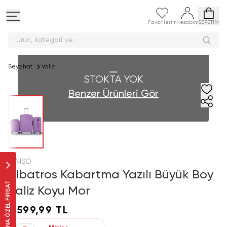
Favorilerim
Hesabım
SEPETİM
Ürün, kategor
Seyahat
Valiz
STOKTA YOK
Benzer Ürünleri Gör
MINISO
Albatros Kabartma Yazılı Büyük Boy
SANA ÖZEL FIRSAT
Valiz Koyu Mor
1.599,99 TL