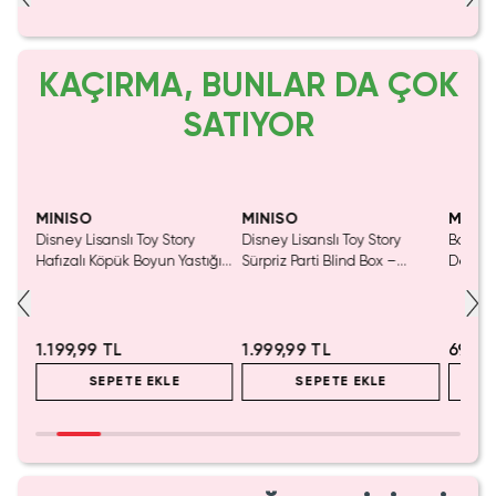
KAÇIRMA, BUNLAR DA ÇOK
SATIYOR
Yaln
Tük
MINISO
MINISO
MINIS
tası
Disney Lisanslı Toy Story
Disney Lisanslı Toy Story
Barbie 
Hafızalı Köpük Boyun Yastığı
Sürpriz Parti Blind Box –
Detaylı
– Seyahat 24 Cm
Koleksiyonluk Figür
Kozmet
1.199,99 TL
1.999,99 TL
699,9
SEPETE EKLE
SEPETE EKLE