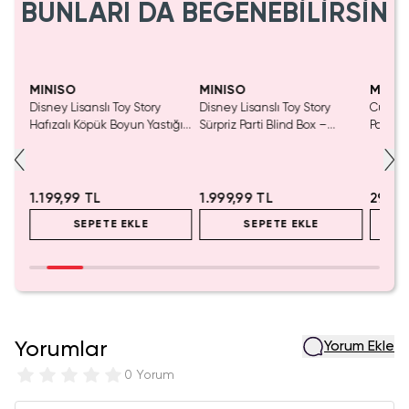
BUNLARI DA BEĞENEBİLİRSİN
Tükeniyor!
MINISO
MINISO
MINIS
tası
Disney Lisanslı Toy Story
Disney Lisanslı Toy Story
Cutie S
Hafızalı Köpük Boyun Yastığı
Sürpriz Parti Blind Box –
Panda 
– Seyahat 24 Cm
Koleksiyonluk Figür
Dekora
2.5 Cm
1.199,99 TL
1.999,99 TL
299,9
SEPETE EKLE
SEPETE EKLE
Yorumlar
Yorum Ekle
0 Yorum