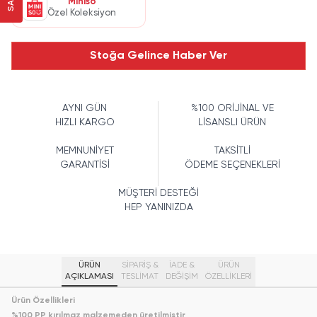
Miniso
Özel Koleksiyon
Stoğa Gelince Haber Ver
AYNI GÜN
%100 ORİJİNAL VE
HIZLI KARGO
LİSANSLI ÜRÜN
MEMNUNİYET
TAKSİTLİ
GARANTİSİ
ÖDEME SEÇENEKLERİ
MÜŞTERİ DESTEĞİ
HEP YANINIZDA
ÜRÜN
SİPARİŞ &
İADE &
ÜRÜN
AÇIKLAMASI
TESLİMAT
DEĞİŞİM
ÖZELLIKLERI
Ürün Özellikleri
%100 PP kırılmaz malzemeden üretilmiştir