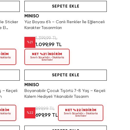
SEPETE EKLE
MINISO
e Sticker
Yüz Boyası 6'lı – Canlı Renkler İle Eğlenceli
e El
Karakter Tasarımları
1.399,99 TL
%
21
1.099,99 TL
DİRİM
NET %21 İNDİRİM
 Stoklarla
Sınırlı Sürelidir • Stoklarla
Sınırlıdır
Yalnızca 4 Adet Kaldı. Tükenmeden Satın Al
SAKIN KAÇIRMA!
SEPETE EKLE
MINISO
ş – Keçeli
Boyanabilir Çocuk Tişörtü 7-8 Yaş – Keçeli
m
Kalem Hediyeli Yıkanabilir Tasarım
899,99 TL
DİRİM
NET %22 İNDİRİM
%
22
 Stoklarla
Sınırlı Sürelidir • Stoklarla
699,99 TL
Sınırlıdır
Hızlı Teslimat