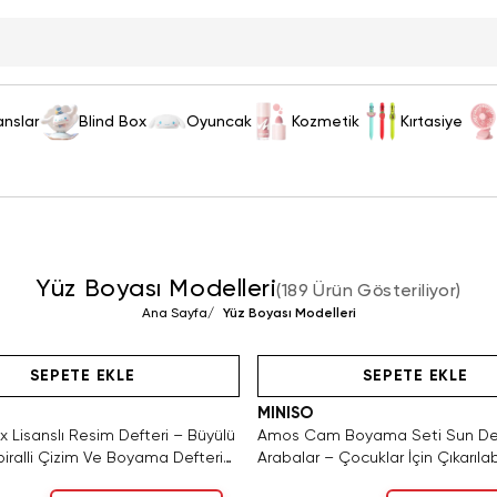
anslar
Blind Box
Oyuncak
Kozmetik
Kırtasiye
Yüz Boyası Modelleri
(
189 Ürün Gösteriliyor
)
Ana Sayfa
/
Yüz Boyası Modelleri
ca 3 Adet Kaldı. Tükenmeden Satın Al
SAKIN KAÇIRMA!
Hızlı Teslimat
Hızlı Teslimat
Tükeniyor!
SEPETE EKLE
SEPETE EKLE
MINISO
 Lisanslı Resim Defteri – Büyülü
Amos Cam Boyama Seti Sun D
iralli Çizim Ve Boyama Defteri
Arabalar – Çocuklar İçin Çıkarılabi
Aktivite Seti