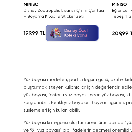
MINISO
MINISO
Disney Zootropolis Lisanslı Çizim Çantası
Eğlenceli
– Boyama Kitabı & Sticker Seti
Tebeşirli Si
Matı
Disney Özel
199,99 TL
209,99 
Koleksiyonu
Yüz boyası modelleri, parti, doğum günü, okul etkinli
oluşturmak isteyen kullanıcılar için değerlendirilebil
yüz boyası, fosforlu yüz boyası, neon yüz boyası, st
karşılanabilir. Renkli yüz boyaları; hayvan figürleri,
süslemeleri için kullanılabilir.
Yüz boyası kategorisi oluşturulurken ürün adında “yüz
ve “6’lı yüz boyası” gibi ifadelerin geçmesi önemli