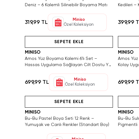
Deniz – 6 Kalemli Silinebilir Boyama Matı
Kedileri –
Miniso
319,99 TL
399,99 
Özel Koleksiyon
Hızlı Teslimat
Videolu Ürün
SEPETE EKLE
MINISO
MINISO
Amos Yüz Boyama Kalemi 6’lı Set –
Amos Yüz B
Hassas Uygulama Sağlayan Cilt Dostu Yüz
Kolay Uyg
Boyama Seti
Seti
Miniso
699,99 TL
699,99 
Özel Koleksiyon
Hızlı Teslimat
Videolu Ürün
SEPETE EKLE
MINISO
MINISO
Bu-Bu Pastel Boya Seti 12 Renk –
Bu-Bu Sul
Yumuşak ve Canlı Renkler (Standart Boy)
Pigmentli 