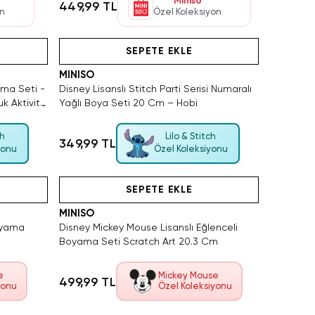
Miniso
449,99 TL
on
Özel Koleksiyon
Yalnızca 4 Adet Kaldı. Tükenmeden Satın Al
Hızlı Teslimat
Videolu Ürün
SEPETE EKLE
MINISO
ama Seti -
Disney Lisanslı Stitch Parti Serisi Numaralı
uk Aktivite
Yağlı Boya Seti 20 Cm – Hobi
ch
Lilo & Stitch
349,99 TL
yonu
Özel Koleksiyonu
SAKIN KAÇIRMA!
Hızlı Teslimat
Videolu Ürün
SEPETE EKLE
MINISO
oyama
Disney Mickey Mouse Lisanslı Eğlenceli
Boyama Seti Scratch Art 20.3 Cm
e
Mickey Mouse
499,99 TL
yonu
Özel Koleksiyonu
SAKIN KAÇIRMA!
Hızlı Teslimat
Videolu Ürün