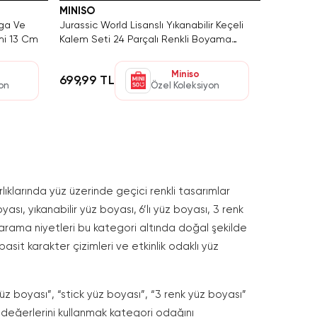
MINISO
mga Ve
Jurassic World Lisanslı Yıkanabilir Keçeli
mi 13 Cm
Kalem Seti 24 Parçalı Renkli Boyama
Kalemi
Miniso
699,99 TL
yon
Özel Koleksiyon
ıklarında yüz üzerinde geçici renkli tasarımlar
ası, yıkanabilir yüz boyası, 6’lı yüz boyası, 3 renk
ı arama niyetleri bu kategori altında doğal şekilde
basit karakter çizimleri ve etkinlik odaklı yüz
üz boyası”, “stick yüz boyası”, “3 renk yüz boyası”
 değerlerini kullanmak kategori odağını