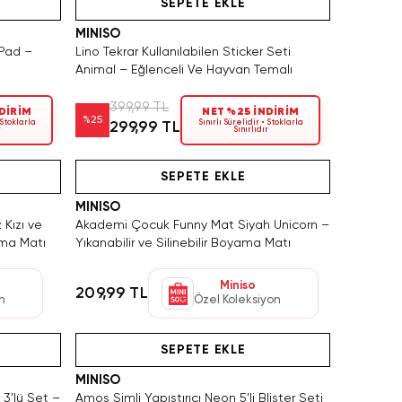
SEPETE EKLE
MINISO
 Pad –
Lino Tekrar Kullanılabilen Sticker Seti
Animal – Eğlenceli Ve Hayvan Temalı
399,99 TL
DİRİM
NET %25 İNDİRİM
%
25
 Stoklarla
Sınırlı Sürelidir • Stoklarla
299,99 TL
r
Sınırlıdır
n Satın Al
Yalnızca 4 Adet Kaldı. Tükenmeden Satın Al
SEPETE EKLE
MINISO
Kızı ve
Akademi Çocuk Funny Mat Siyah Unicorn –
ama Matı
Yıkanabilir ve Silinebilir Boyama Matı
Miniso
209,99 TL
n
Özel Koleksiyon
Yalnızca 3 Adet Kaldı. Tükenmeden Satın Al
Hızlı Teslimat
Yalnızca
SEPETE EKLE
MINISO
3’lü Set –
Amos Simli Yapıştırıcı Neon 5’li Blister Seti