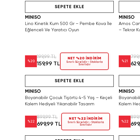
SEPETE EKLE
MINISO
MINISO
Lino Kinetik Kum 500 Gr – Pembe Kova İle
Amos Cam 
Eğlenceli Ve Yaratıcı Oyun
– Tekrar Ku
Aktivite S
199,99 TL
799,
NET %20 İNDİRİM
%
20
%
21
Sınırlı Sürelidir • Stoklarla
159,99 TL
629
Sınırlıdır
den Satın Al
Hızlı Teslimat
Hızlı Teslimat
Videolu Ürün
SEPETE EKLE
MINISO
MINISO
Boyanabilir Çocuk Tişörtü 4-5 Yaş – Keçeli
Boyanabili
Kalem Hediyeli Yıkanabilir Tasarım
Kalem Hedi
899,99 TL
899,
NET %22 İNDİRİM
%
22
%
22
Sınırlı Sürelidir • Stoklarla
699,99 TL
699
Sınırlıdır
SAKIN KAÇIRMA!
Videolu Ürün