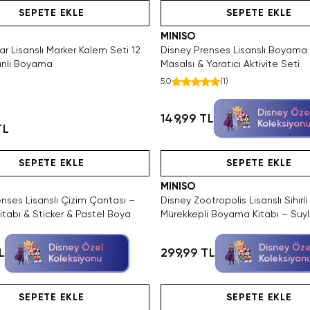
SEPETE EKLE
SEPETE EKLE
MINISO
ar Lisanslı Marker Kalem Seti 12
Disney Prenses Lisanslı Boyama 
anlı Boyama
Masalsı & Yaratıcı Aktivite Seti
5.0
(
1
)
Disney Öze
149,99 TL
Koleksiyon
TL
Hızlı Teslimat
Videolu Ürün
Hızlı Teslimat
Videolu Ürün
SEPETE EKLE
SEPETE EKLE
MINISO
nses Lisanslı Çizim Çantası –
Disney Zootropolis Lisanslı Sihirli
tabı & Sticker & Pastel Boya
Mürekkepli Boyama Kitabı – Suy
Renklenen Tekrar Kullanılabilir Ki
Disney Özel
Disney Öze
L
299,99 TL
Koleksiyonu
Koleksiyon
Hızlı Teslimat
Hızlı Teslimat
Yalnızca 1 Adet Kaldı. Tükenmeden Satı
Yalnızca 4 Adet Kaldı. Tükenmeden S
Videolu Ürün
SEPETE EKLE
SEPETE EKLE