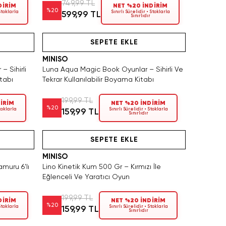
749,99 TL
DİRİM
NET %20 İNDİRİM
%
20
 Stoklarla
Sınırlı Sürelidir • Stoklarla
599,99 TL
Sınırlıdır
Tükeniyor!
SEPETE EKLE
MINISO
 Sihirli
Luna Aqua Magic Book Oyunlar – Sihirli Ve
itabı
Tekrar Kullanılabilir Boyama Kitabı
199,99 TL
İRİM
NET %20 İNDİRİM
%
20
Stoklarla
Sınırlı Sürelidir • Stoklarla
159,99 TL
Sınırlıdır
eden Satın Al
Hızlı Teslimat
SEPETE EKLE
MINISO
muru 6'lı
Lino Kinetik Kum 500 Gr – Kırmızı İle
Eğlenceli Ve Yaratıcı Oyun
199,99 TL
DİRİM
NET %20 İNDİRİM
%
20
 Stoklarla
Sınırlı Sürelidir • Stoklarla
159,99 TL
Sınırlıdır
Videolu Ürün