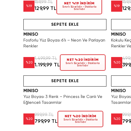
159,99 TL
159,
NET %19 İNDİRİM
%
19
%
19
Sınırlı Sürelidir • Stoklarla
129,99 TL
129
Sınırlıdır
Hızlı Teslimat
Hızlı Teslimat
Videolu Ürün
SEPETE EKLE
MINISO
MINISO
Fosforlu Yüz Boyası 6'lı – Neon Ve Parlayan
Kokulu Keç
Renkler
Renkler Ve
1.499,99 TL
499,
NET %20 İNDİRİM
%
20
%
20
Sınırlı Sürelidir • Stoklarla
1.199,99 TL
399
Sınırlıdır
Videolu Ürün
Hızlı Teslimat
Videolu Ürün
SEPETE EKLE
MINISO
MINISO
Yüz Boyası 3 Renk – Princess İle Canlı Ve
Yüz Boyası
Eğlenceli Tasarımlar
Tasarımlar
999,99 TL
999,
NET %20 İNDİRİM
%
20
%
20
Sınırlı Sürelidir • Stoklarla
799,99 TL
799
Sınırlıdır
Yalnızca 1 Adet Kaldı. Tükenmeden Satın Al
Hızlı Teslimat