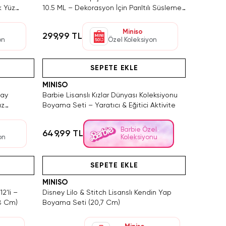
k Yüz
10.5 ML – Dekorasyon İçin Parıltılı Süsleme
Boyası
Miniso
299,99 TL
on
Özel Koleksiyon
Yalnızca 2 Adet Kaldı. Tükenmeden Satın Al
SAKIN KAÇIRMA!
Hızlı Teslimat
SEPETE EKLE
MINISO
lay
Barbie Lisanslı Kızlar Dünyası Koleksiyonu
üz
Boyama Seti – Yaratıcı & Eğitici Aktivite
Barbie Özel
649,99 TL
on
Koleksiyonu
Tükeniyor!
Hızlı Teslimat
Yalnızca
SEPETE EKLE
MINISO
2'li –
Disney Lilo & Stitch Lisanslı Kendin Yap
18 Cm)
Boyama Seti (20,7 Cm)