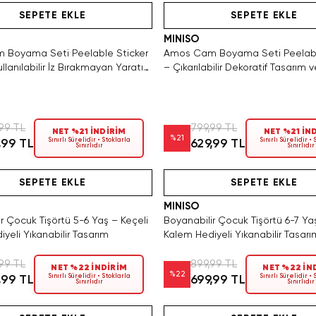
SEPETE EKLE
SEPETE EKLE
MINISO
Boyama Seti Peelable Sticker
Amos Cam Boyama Seti Peelabl
llanılabilir İz Bırakmayan Yaratıcı
– Çıkarılabilir Dekoratif Tasarım v
eti
Becerisi Seti
99 TL
799,99 TL
NET %21 İNDİRİM
NET %21 İN
%
21
Sınırlı Sürelidir • Stoklarla
Sınırlı Sürelidir •
,99 TL
629,99 TL
Sınırlıdır
Sınırlıdır
Tükeniyor!
Hızlı Teslimat
Videolu Ürün
Tükeniyor!
Hızlı Teslimat
SEPETE EKLE
SEPETE EKLE
MINISO
r Çocuk Tişörtü 5-6 Yaş – Keçeli
Boyanabilir Çocuk Tişörtü 6-7 Ya
yeli Yıkanabilir Tasarım
Kalem Hediyeli Yıkanabilir Tasarı
99 TL
899,99 TL
NET %22 İNDİRİM
NET %22 İN
%
22
Sınırlı Sürelidir • Stoklarla
Sınırlı Sürelidir •
,99 TL
699,99 TL
Sınırlıdır
Sınırlıdır
Hızlı Teslimat
Videolu Ürün
Hızlı Teslimat
Videolu Ürün