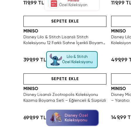
Miniso
119,99 TL
119,99 T
Özel Koleksiyon
Hızlı Teslimat
Yalnızca 
SEPETE EKLE
MINISO
MINISO
Disney Lilo & Stitch Lisanslı Stitch
Disney Lilo
Koleksiyonu 12 Farklı Sahne İçerikli Boyama
Koleksiyo
Seti
Aktivite S
Lilo & Stitch
399,99 TL
499,99 
Özel Koleksiyonu
Videolu Ürün
SEPETE EKLE
MINISO
MINISO
Disney Lisanslı Zootropolis Koleksiyonu
Disney Mi
Kazıma Boyama Seti – Eğlenceli & Sürprizli
– Yaratıcı
Disney Özel
149,99 
699,99 TL
Koleksiyonu
Videolu Ürün