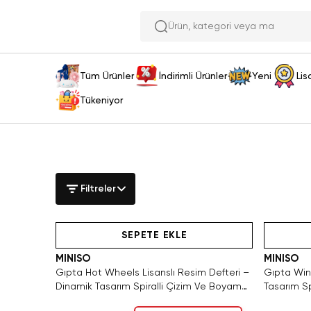
Ürün,
Tüm Ürünler
İndirimli Ürünler
Yeni
Lis
Tükeniyor
Filtreler
Tükeniyor!
Hızlı Teslimat
Yalnız
SEPETE EKLE
MINISO
MINISO
Gıpta Hot Wheels Lisanslı Resim Defteri –
Gıpta Winx
Dinamik Tasarım Spiralli Çizim Ve Boyama
Tasarım Sp
Defteri 35 CM
35 CM