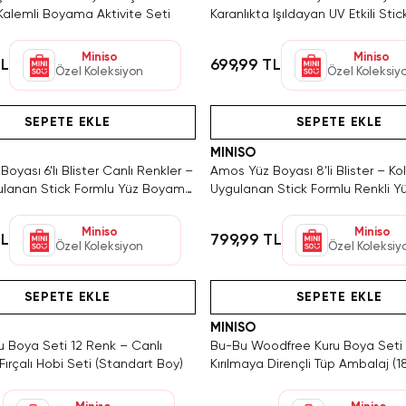
 Kalemli Boyama Aktivite Seti
Karanlıkta Işıldayan UV Etkili Stic
Boyama Seti
Miniso
Miniso
TL
699,99 TL
Özel Koleksiyon
Özel Koleksiy
Hızlı Teslimat
Videolu Ürün
Tükeniyor!
Hızlı Teslimat
Videolu Ürün
SEPETE EKLE
SEPETE EKLE
MINISO
oyası 6’lı Blister Canlı Renkler –
Amos Yüz Boyası 8’li Blister – Ko
ulanan Stick Formlu Yüz Boyama
Uygulanan Stick Formlu Renkli Y
Boyama Seti
Miniso
Miniso
TL
799,99 TL
Özel Koleksiyon
Özel Koleksiy
Tükeniyor!
Hızlı Teslimat
Videolu Ürün
Tükeniyor!
Hızlı Teslimat
Videolu Ürün
SEPETE EKLE
SEPETE EKLE
MINISO
u Boya Seti 12 Renk – Canlı
Bu-Bu Woodfree Kuru Boya Seti 1
Fırçalı Hobi Seti (Standart Boy)
Kırılmaya Dirençli Tüp Ambalaj (