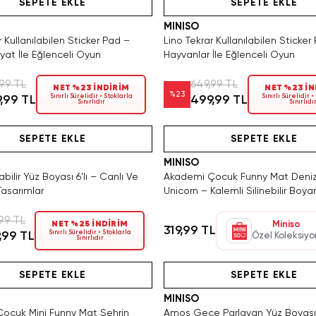
SEPETE EKLE
SEPETE EKLE
MINISO
r Kullanılabilen Sticker Pad –
Lino Tekrar Kullanılabilen Sticker
yat İle Eğlenceli Oyun
Hayvanlar İle Eğlenceli Oyun
99 TL
649,99 TL
NET %23 İNDİRİM
NET %23 İN
%
23
Sınırlı Sürelidir • Stoklarla
Sınırlı Sürelidir •
,99 TL
499,99 TL
Sınırlıdır
Sınırlıdı
Tükeniyor!
Hızlı Teslimat
Hızlı Teslimat
Yalnızca 1 Adet Kaldı. Tükenmede
SAKIN KAÇIRMA!
Hızlı Teslimat
SEPETE EKLE
SEPETE EKLE
MINISO
bilir Yüz Boyası 6'lı – Canlı Ve
Akademi Çocuk Funny Mat Deniz 
Tasarımlar
Unicorn – Kalemli Silinebilir Boy
99 TL
NET %25 İNDİRİM
Miniso
319,99 TL
Sınırlı Sürelidir • Stoklarla
,99 TL
Özel Koleksiyo
Sınırlıdır
ca 2 Adet Kaldı. Tükenmeden Satın Al
Videolu Ürün
Hızlı Teslimat
Videolu Ürün
SEPETE EKLE
SEPETE EKLE
MINISO
ocuk Mini Funny Mat Şehrin
Amos Gece Parlayan Yüz Boyası 