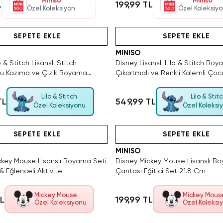
Miniso
Miniso
L
199,99 TL
Özel Koleksiyon
Özel Koleksiy
4 Adet Kaldı. Tükenmeden Satın Al
Videolu Ürün
Hızlı Teslimat
Videolu Ürün
SEPETE EKLE
SEPETE EKLE
MINISO
 & Stitch Lisanslı Stitch
Disney Lisanslı Lilo & Stitch Boy
nu Kazıma ve Çizik Boyama
Çıkartmalı ve Renkli Kalemli Çoc
eti
Seti
Lilo & Stitch
Lilo & Stit
TL
549,99 TL
Özel Koleksiyonu
Özel Koleksi
Hızlı Teslimat
Videolu Ürün
Tükeniyor!
Hızlı Teslimat
Videolu Ürün
SEPETE EKLE
SEPETE EKLE
MINISO
ckey Mouse Lisanslı Boyama Seti
Disney Mickey Mouse Lisanslı B
 & Eğlenceli Aktivite
Çantası Eğitici Set 21.8 Cm
Mickey Mouse
Mickey Mous
TL
199,99 TL
Özel Koleksiyonu
Özel Koleksi
Hızlı Teslimat
Hızlı Teslimat
Tükeniyor!
Videolu Ürün