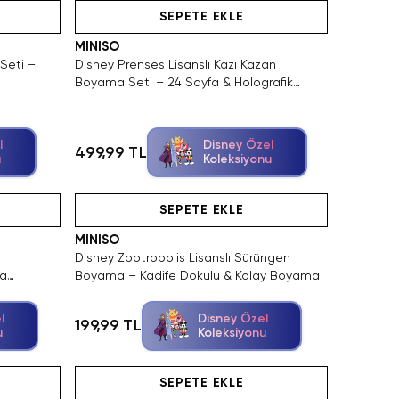
SEPETE EKLE
MINISO
Seti –
Disney Prenses Lisanslı Kazı Kazan
Boyama Seti – 24 Sayfa & Holografik
Detay
l
Disney Özel
499,99 TL
u
Koleksiyonu
Hızlı Teslimat
Videolu Ürün
Yalnızca 3 
SEPETE EKLE
MINISO
Disney Zootropolis Lisanslı Sürüngen
la
Boyama – Kadife Dokulu & Kolay Boyama
tap
l
Disney Özel
199,99 TL
u
Koleksiyonu
n Al
atın Al
Hızlı Teslimat
Videolu Ürün
SEPETE EKLE