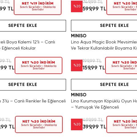
99 TL
749,99 TL
NET %19 İNDİRİM
NET %20 İN
%
20
Sınırlı Sürelidir • Stoklarla
Sınırlı Sürelidir •
,99 TL
599,99 TL
Sınırlıdır
Sınırlıdır
Videolu Ürün
Hızlı Teslimat
Videolu Ürün
Tükeniyor!
Hızlı Teslimat
SEPETE EKLE
SEPETE EKLE
MINISO
eli Boya Kalemi 12'li – Canlı
Lino Aqua Magic Book Mevsimler –
 Eğlenceli Kokular
Ve Tekrar Kullanılabilir Boyama K
99 TL
199,99 TL
NET %20 İNDİRİM
NET %20 İND
%
20
Sınırlı Sürelidir • Stoklarla
Sınırlı Sürelidir • 
,99 TL
159,99 TL
Sınırlıdır
Sınırlıdır
Videolu Ürün
Hızlı Teslimat
Yalnızca 1 Adet Kaldı. Tükenm
Tükeniyor!
SEPETE EKLE
SEPETE EKLE
MINISO
 3'lü – Canlı Renkler İle Eğlenceli
Lino Kurumayan Köpüklü Oyun Ha
– Yumuşak Ve Eğlenceli
99 TL
499,99 TL
NET %20 İNDİRİM
NET %20 İN
%
20
Sınırlı Sürelidir • Stoklarla
Sınırlı Sürelidir •
,99 TL
399,99 TL
Sınırlıdır
Sınırlıdır
Tükeniyor!
Hızlı Teslimat
Videolu Ürün
Hızlı Teslimat