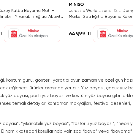
MINISO
 Kuzey Kutbu Boyama Matı –
Jurassic World Lisanslı 12'Li Da
linebilir Yıkanabilir Eğitici Aktivite
Marker Seti Eğitici Boyama Kale
Miniso
Miniso
TL
649,99 TL
Özel Koleksiyon
Özel Koleksi
ği, kostüm günü, gösteri, yaratıcı oyun zamanı ve özel gün hazırl
ecek eğlenceli ürünler arasında yer alır. Yüz boyası, çocuk yüz boy
ick yüz boyası, parti yüz boyası ve kostüm yüz boyası gibi farkl
 prenses temalı detaylar, kahraman makyajları, festival desenleri, 
 boyası”, “yıkanabilir yüz boyası”, “fosforlu yüz boyası”, “neon y
dir. Dinamik kategori koşullarında yalnızca “boya” veya “boyama”