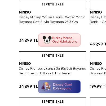
SEPETE EKLE
MINISO
MINISO
Disney Mickey Mouse Lisanslı Water Magic
Disney Pix
Boyama Seti Suyla Boyanan 23.3 Cm
Renk – C
Mickey Mouse
349,99 TL
Özel Koleksiyonu
499,99 
Videolu Ürün
SEPETE EKLE
MINISO
MINISO
Disney Prenses Lisanslı Su Büyüsü Boyama
Disney Pre
Seti – Tekrar Kullanılabilir & Temiz
Boyama Ki
Disney Özel
349,99 TL
199,99 T
Koleksiyonu
Videolu Ürün
SEPETE EKLE