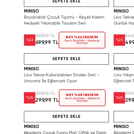
SEPETE EKLE
MINISO
MINISO
Boyanabilir Çocuk Tişörtü – Keçeli Kalem
Lino Tekra
Hediyeli Yıkanabilir Tasarım Seti
Günlük Ha
899,99 TL
649,
NET %22 İNDİRİM
%
22
%
23
Sınırlı Sürelidir • Stoklarla
699,99 TL
499
Sınırlıdır
Hızlı Teslimat
Videolu Ürün
SEPETE EKLE
MINISO
MINISO
Lino Tekrar Kullanılabilen Sticker Seti –
Lino Yıkana
Unicorns İle Eğlenceli Oyun
Eğlenceli 
399,99 TL
399,
NET %25 İNDİRİM
%
25
%
25
Sınırlı Sürelidir • Stoklarla
299,99 TL
299
Sınırlıdır
Yalnızca 2 Adet Kaldı. Tükenmeden Satın Al
Hızlı Teslimat
Yalnız
SEPETE EKLE
MINISO
MINISO
Akademi Çocuk Funny Mat Çiftlik ve Derin
Akademi Ç