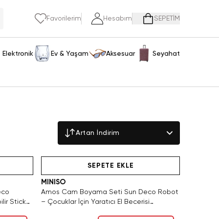
Favorilerim
Hesabım
SEPETİM
Elektronik
Ev & Yaşam
Aksesuar
Seyahat
Artan İndirim
SAKIN KAÇIRMA!
SEPETE EKLE
MINISO
eco
Amos Cam Boyama Seti Sun Deco Robot
lir Sticker
– Çocuklar İçin Yaratıcı El Becerisi
Geliştirme Seti