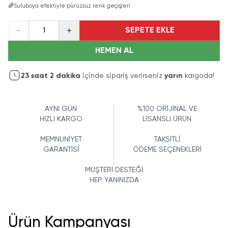
🌈
Suluboya efektiyle pürüzsüz renk geçişleri
SEPETE EKLE
1
HEMEN AL
23
saat
2
dakika
içinde sipariş verirseniz
yarın
kargoda!
AYNI GÜN
%100 ORİJİNAL VE
HIZLI KARGO
LİSANSLI ÜRÜN
MEMNUNİYET
TAKSİTLİ
GARANTİSİ
ÖDEME SEÇENEKLERİ
MÜŞTERİ DESTEĞİ
HEP YANINIZDA
Ürün Kampanyası