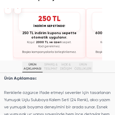
›
‹
250 TL
İNDİRİM SEPETİNDE!
İNDİ
te
250 TL indirim kuponu sepette
600 TL ind
otomatik uygulanır.
otoma
Koşul:
2000 TL ve üzeri
sepet.
Koşul:
300
Kod gerekmez.
K
ez.
Başka kampanyalarla birleştirilemez.
Başka kampan
ÜRÜN
SİPARİŞ &
İADE &
ÜRÜN
AÇIKLAMASI
TESLİMAT
DEĞİŞİM
ÖZELLIKLERI
Ürün Açıklaması:
Renklerle özgürce ifade etmeyi sevenler için tasarlanan
Yumuşak Uçlu Suluboya Kalem Seti (24 Renk), akıcı yazım
ve yumuşak boyama deneyimini bir arada sunar. Esnek
ve yumuşak uç yapısı sayesinde hem ince detaylar hem