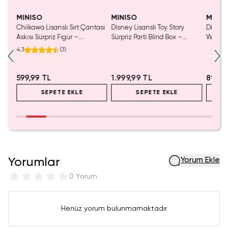
MINISO
MINISO
MINIS
Chiikawa Lisanslı Sırt Çantası
Disney Lisanslı Toy Story
Disney 
Mavi
Askısı Sürpriz Figür –
Sürpriz Parti Blind Box –
Woody 
a
Koleksiyonluk Blind Box
Koleksiyonluk Figür
mL – K
4.3
(
3
)
Anahtarlık Aksesuar
599,99 TL
1.999,99 TL
899,9
SEPETE EKLE
SEPETE EKLE
Yorumlar
Yorum Ekle
0 Yorum
Henüz yorum bulunmamaktadır