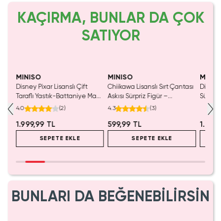
KAÇIRMA, BUNLAR DA ÇOK
SATIYOR
MINISO
MINISO
MINIS
Disney Pixar Lisanslı Çift
Chiikawa Lisanslı Sırt Çantası
Disney 
 Cm
Taraflı Yastık-Battaniye Mavi
Askısı Sürpriz Figür –
Sürpriz
140 x 100 Cm – 2'si 1 Arada
Koleksiyonluk Blind Box
Koleksi
4.0
(
2
)
4.3
(
3
)
Konfor
Anahtarlık Aksesuar
1.999,99 TL
599,99 TL
1.999
SEPETE EKLE
SEPETE EKLE
BUNLARI DA BEĞENEBİLİRSİN