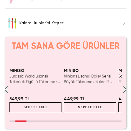
Kalem Ürünlerini Keşfet
TAM SANA GÖRE ÜRÜNLER
Yaln
Tük
MINISO
MINISO
MINIS
Jurassic World Lisanslı
Minions Lisanslı Daisy Serisi
Sanrio
Tekerlek Figürlü Tükenmez
Büyük Tükenmez Kalem 2
Renkli
Kalem 0.7 Mm – Eğlenceli
Çeşit 14.5 Cm
Çıkart
Tasarım
Aktivit
549,99 TL
449,99 TL
459,9
SEPETE EKLE
SEPETE EKLE