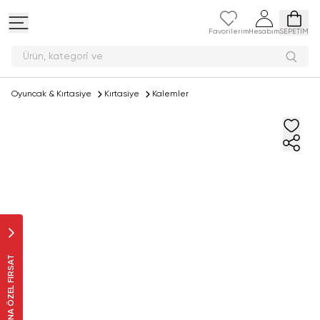
Favorilerim
Hesabım
SEPETİM
Ürün, kate
Oyuncak & Kırtasiye
Kırtasiye
Kalemler
SANA ÖZEL FIRSAT