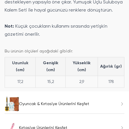
destekleyen yapısıyla öne çıkar. Yumuşak Uçlu Suluboya
Kalem Seti ile hayal gücünüzü renklere dönüştürün.
Not:
Küçük çocukların kullanımı sırasında yetişkin
gözetimi önerilir.
Bu ürünün ölçüleri aşağıdaki gibidir:
Uzunluk
Genişlik
Yükseklik
Ağırlık (gr)
(cm)
(cm)
(cm)
17,2
15,2
2,9
178
Oyuncak & Kırtasiye Ürünlerini Keşfet
Kırtasiye Ürünlerini Keşfet