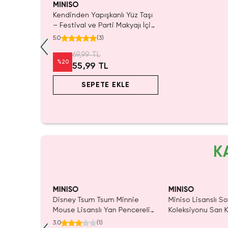
MINISO
Kendinden Yapışkanlı Yüz Taşı
– Festival ve Parti Makyajı İçin
Işıltılı Vücut Dekoru Aksesuarı
5.0
(
3
)
69,99 TL
%
20
55,99 TL
SEPETE EKLE
K
dı.
Yalnızca 1 Adet Kaldı.
SAKIN KAÇ
 Al
Tükenmeden Satın Al
MINISO
MINISO
an Yıldız
Disney Tsum Tsum Minnie
Miniso Lisanslı So
ulu
Mouse Lisanslı Yan Pencereli
Koleksiyonu Sarı 
 21 cm
Mini Saklama Kutusu –
Oyuncak
3.0
(
1
)