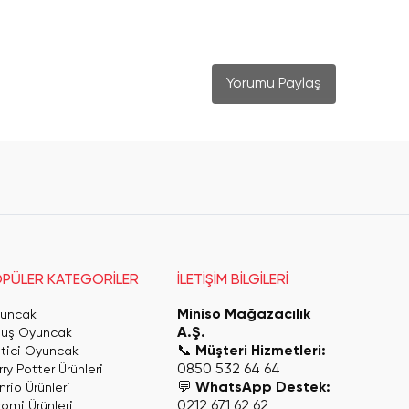
Yorumu Paylaş
PÜLER KATEGORİLER
İLETİŞİM BİLGİLERİ
Miniso Mağazacılık
uncak
A.Ş.
luş Oyuncak
📞
Müşteri Hizmetleri:
itici Oyuncak
0850 532 64 64
ry Potter Ürünleri
💬
WhatsApp Destek:
rio Ürünleri
0212 671 62 62
romi Ürünleri