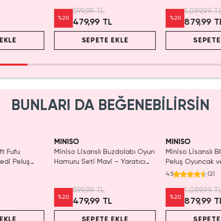
Arkadaşı
599,99 TL
1.099,99 T
%
20
%
20
L
479,99 TL
879,99 T
EKLE
SEPETE EKLE
SEPETE
BUNLARI DA BEĞENEBİLİRSİN
IRMA!
Yalnızca 1 Adet K
Tükenmeden Sat
MINISO
MINISO
ft Fufu
Miniso Lisanslı Buzdolabı Oyun
Miniso Lisanslı BI
Kedi Peluş
Hamuru Seti Mavi – Yaratıcı
Peluş Oyuncak ve
Oyuncak 15,6 Cm
Cm – Yumuşacık
4.5
(
2
)
Arkadaşı
599,99 TL
1.099,99 T
%
20
%
20
L
479,99 TL
879,99 T
EKLE
SEPETE EKLE
SEPETE