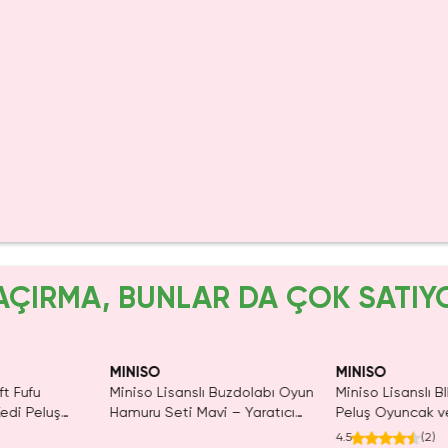
AÇIRMA, BUNLAR DA ÇOK SATIY
IRMA!
Yalnızca 1 Adet K
Tükenmeden Sat
MINISO
MINISO
ft Fufu
Miniso Lisanslı Buzdolabı Oyun
Miniso Lisanslı BI
Kedi Peluş
Hamuru Seti Mavi – Yaratıcı
Peluş Oyuncak ve
Oyuncak 15,6 Cm
Cm – Yumuşacık
4.5
(
2
)