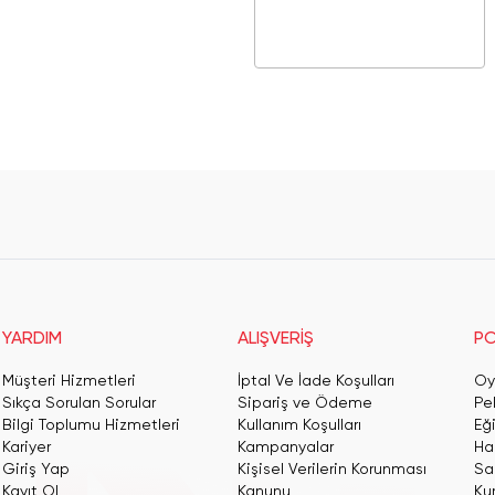
YARDIM
ALIŞVERİŞ
PO
Müşteri Hizmetleri
İptal Ve İade Koşulları
Oy
Sıkça Sorulan Sorular
Sipariş ve Ödeme
Pe
Bilgi Toplumu Hizmetleri
Kullanım Koşulları
Eğ
Kariyer
Kampanyalar
Har
Giriş Yap
Kişisel Verilerin Korunması
San
Kayıt Ol
Kanunu
Ku