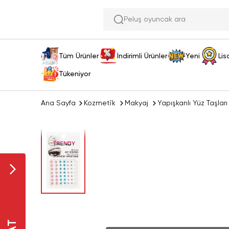
Peluş
Tüm Ürünler
İndirimli Ürünler
Yeni
Lis
Tükeniyor
Ana Sayfa
Kozmetik
Makyaj
Yapışkanlı Yüz Taşları