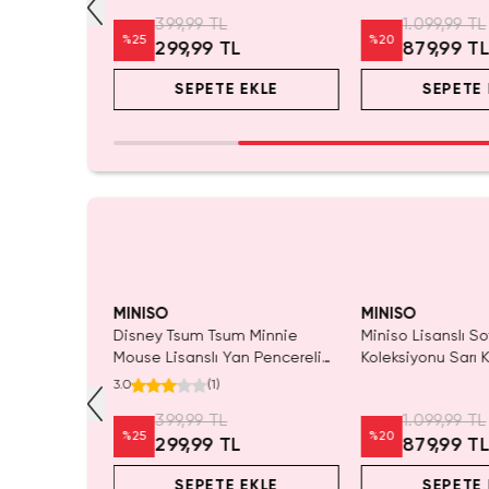
Masaüstü Organizeri
399,99 TL
1.099,99 TL
%
25
%
20
299,99 TL
879,99 T
EKLE
SEPETE EKLE
SEPETE 
dı.
Yalnızca 1 Adet Kaldı.
SAKIN KAÇ
 Al
Tükenmeden Satın Al
MINISO
MINISO
an Yıldız
Disney Tsum Tsum Minnie
Miniso Lisanslı So
ulu
Mouse Lisanslı Yan Pencereli
Koleksiyonu Sarı 
 21 cm
Mini Saklama Kutusu –
Oyuncak
3.0
(
1
)
Masaüstü Organizeri
399,99 TL
1.099,99 TL
%
25
%
20
299,99 TL
879,99 T
EKLE
SEPETE EKLE
SEPETE 