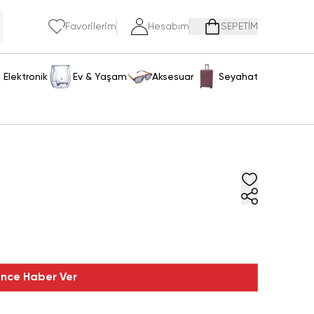
Favorilerim
Hesabım
SEPETİM
Elektronik
Ev & Yaşam
Aksesuar
Seyahat
ince Haber Ver