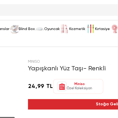
anslar
Blind Box
Oyuncak
Kozmetik
Kırtasiye
MINISO
Yapışkanlı Yüz Taşı- Renkli
Miniso
24,99 TL
Özel Koleksiyon
Stoğa Gel